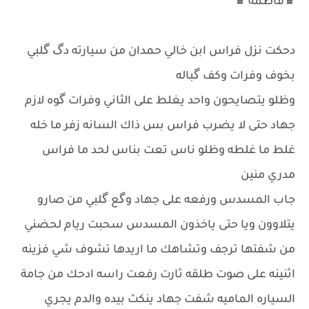
♛فاطمه ♛
دحكت نزل فراس ابن خالي حمدان من سيارته دگ گلبي
بخوف وفرات وكف گباله
وظلو يتصايحون واحد يغلط على الثاني وفرات گوه لازم
جهاد حتى لا يضرب فراس بس ذاك السانه زفر ما خله
غلط ما غلطه وظلو ناس تعت بناس لحد ما فراس
مدري منين
جاب المسدس ورفعه على جهاد وگع گلبي من صارو
يتلاوون ويا حتى ياخذون المسدس سحبت ريام لحضني
من شفتها ترجف وتشاهك ما اريدها تشوف شي فزينه
اثنينه على صوت طلقه ثارت رفعت راسه ادحك من جامة
السياره الماميه شفت جهاد ينكث بيده والدم يجري