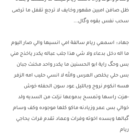
ظل صافن امبين مقهور وخايف لا ترجع تقفل ما ترضى
سحب نفس بقوه وگال...
جهاد:: اسمعي ريام سالفة امي انسيها والي صار اليوم
ما اله دخل بدعاء ولا شي هذا جلب عباله يكدر ياخذج مني
بس وحگ راية ابو الحسنين ما يكدر واحد مخنث جبان
بس حلي يخلص العرس والله لا انسي حليب امه الزفر
هسه انكوم نروح وبالليل عود سون الحفله خوش
-هزت راسها وتمسح بدموعها نزلت من السديه ولد
خوالي بس عمر وزيادنه ماكو كلها موجوده وكف وسام
گبالها وبسده اخوته وفرات وعماد تقدم فرات يحاجي
ريام