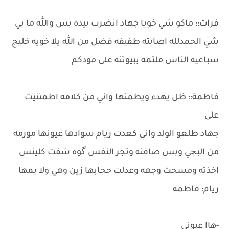
فرات:: ماكو شي خويا جهاد انضرب بيده بس والله ما بي
شي الحمدلله اصابته طفيفه فضل من الله يلا خويه خليج
سباعيه الناس ملتمه ببيوتنه على مودكم
فاطمة:: ظل يهدء ويطمنها واني من كلامه اطمئنيت
على
جهاد طلعو الولد واني كعدت ريام سوادها عيونها مورمه
من البچي وبس صافنه وتجر النفس گوه شفت كلينس
اخذته ومسحت وجهه وعدلت حجابها زين وهي ولا يمها
ريام: فاطمه
-هاا عيوني