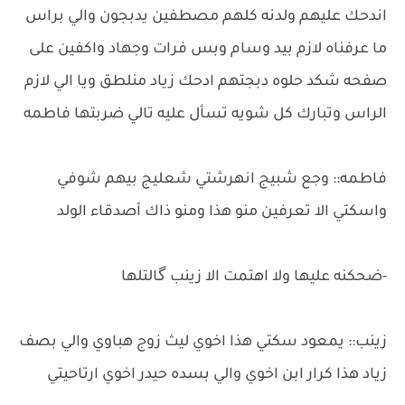
اندحك عليهم ولدنه كلهم مصطفين يدبجون والي براس
ما عرفناه لازم بيد وسام وبس فرات وجهاد واكفين على
صفحه شكد حلوه دبجتهم ادحك زياد منلطق ويا الي لازم
الراس وتبارك كل شويه تسأل عليه تالي ضربتها فاطمه
فاطمه:: وجع شبيج انهرشتي شعليج بيهم شوفي
واسكتي الا تعرفين منو هذا ومنو ذاك أصدقاء الولد
-ضحكنه عليها ولا اهتمت الا زينب گالتلها
زينب:: يمعود سكتي هذا اخوي ليث زوج هباوي والي بصف
زياد هذا كرار ابن اخوي والي بسده حيدر اخوي ارتاحيتي