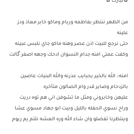
✿تبارك ✿
من الظهر ننتظر بفاطمه وريام وماكو خابر معاذ ودز
علينه
حتى نرجع للبيت اذن عصر وهنه ماكو جاي نلبس عبينه
وكفت عمتي امنه جدام النسوان ادحك وجهه اصفر گالت
امنه:: الله بالخير يحبايب عذرنه والله البنيات عاصين
بالزدحام وصاير قدر وام الصالون متأخره
عليهن وخابروني ومثل ما تشوفن اني هم توه دريت
وراح نسوي الحفله بالليل وبيت ابو جهاد مسوي عشا
وينتظرنا تفضلو وان شاء الله وره العشه نلتم يم ريوم