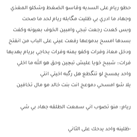
حطو ريام على السديه وقاسو الضغط وشكلو المغذي
وجهاد ما ادري بي ظليت مگابله ريام لحد ما صحت
وبس كعدت رجعت تبجي وامبين الخوف بعيونه وكفت
بسدها امسح بدموعها رفعت عيني على الباب من انفتح
ودخل معاذ وفرات وكفو يمنه وفرات يحاجي بريام يهديها
فرات:: شببح خويا عليش تبچين وحق هو الله ما اخلي
واحد يمسج لو تنگطع هل رگبه اخيتي انتي
يلا شو امسحي دموعج انت بنت خالد مو مال تخافين
ريام:: منو تصوب اني سمعت الطلقه جهاد بي شي
-ظلينه واحد يدحك على الثاني