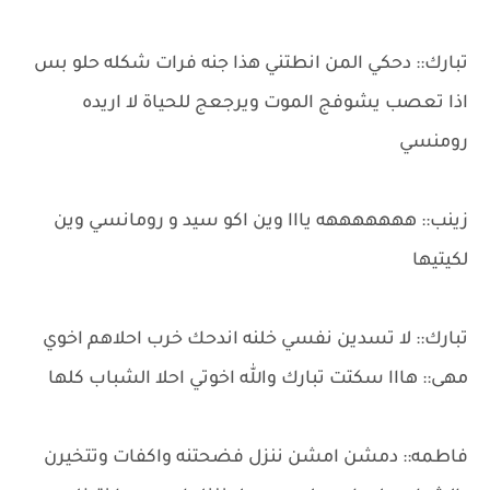
تبارك:: دحكي المن انطتني هذا جنه فرات شكله حلو بس
اذا تعصب يشوفج الموت ويرجعج للحياة لا اريده
رومنسي
زينب:: هههههههه يااا وين اكو سيد و رومانسي وين
لكيتيها
تبارك:: لا تسدين نفسي خلنه اندحك خرب احلاهم اخوي
مهى:: هااا سكتت تبارك والله اخوتي احلا الشباب كلها
فاطمه:: دمشن امشن ننزل فضحتنه واكفات وتتخيرن