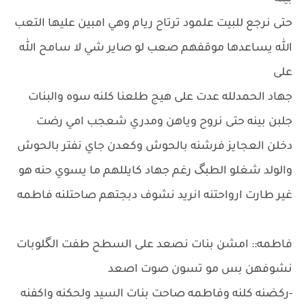
حتى نرجع للبيت علمود ترتاح ريام وهي امبين عليها التعب
الله يساعدها موقفهم صعب لو صاير شي لا سامح الله
على
جهاد الحمدلله عدت على هيج طلعنا كلنه سوه والبنات
جلبن بينه حتى نروح وياهن ومدري شعجب امي رضت
دخلن العجايز فرشنه بالحوش وكعدن جاي نفتر بالحوش
والولد شغلو الطبگ رغم جهاد كايللهم ما يسوي حنه هو
غير طارت ارواحتنه انريد نشوف دبجتهم صاحتلنه فاطمه
فاطمه:: امشن بنات نصعد على السطح طفت الگلوبات
نشوفهن بس مو تسون صوت اصعد
-ركضنه كلنه وفاطمه صاحت بنات السيد ولحكنه واكفنه