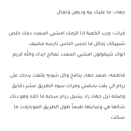
جهاد:: ما عليك بيه وديهن وتعال
فرات:: ورب الكعبة اذا الزمك امشيي اصعدد دمك خلص
شبييكك زمالل ما تحس الناس تارسه مضيف
ابوك شيكولون امشيي اصعدد نعالج ايدك والله كريم
فاطمه:: صعد جهاد ينافخ وكل شويه يلتفت يدحك على
ريام الي بقت بحضني وفرات سوه الطريق عشر دقايق
وصلنه نزل جهاد راد يشيل ريام سحبه ما خلاه وهو دنك
شالها هي وعبايتها طبعاً طول الطريق الموبايلات ما
سكتت