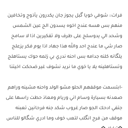
فرات:: شوفي خويا گبل يجوز جان يكدرون يأذوج وتخافين
منهم بس هسه عندج اخوه يسدون الج عين الشمس
وشحد الي يدوسلج على طرف ولا تفكيرين اذا لا سامح
صار شي ما عندج احد والله هذا جهاد اذا يوم فكر يزعلج
يلگانه كلنه جدامه بس احنه ندري بي زلمه حوك يستاهلج
وتستاهلينه يلا يا خوي ما نريد نشوف غير ضحكت اخيتنا
-ابتسمت موقفهم الحلو مشو الولد واحنه مشينه وراهم
صعدنه بسيارة وسام اني وريام ومعاذ حطت راسها على
جتفي ادحك الجو صار غروب شكد جنه فرحانين تعبنه
موقف من فرح انگلب لتعب خوف وما ادري شگالو للناس