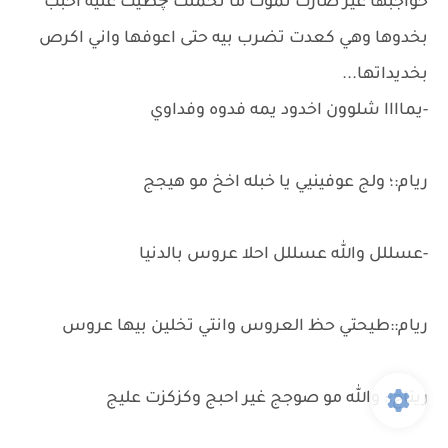
حواجبها غير صارت تموت ما تحملت چطيت عليه احبب
بخدوها وهي كعدت تضرب بيه حتى اعوفها واني اكرص
بخديداتها...
-يماااا شلوون اخدود يمه فدوه وفداوي
ريام:؛ ولج عوفينيي يا خبله اخخ مو هيجج
-عسللل والله عسللل احلا عروس بالدنيا
ريام::طيحتي حظ العروس وانتي تخلين بيها عروس
ريتاج:: والله مو صوجج غير احبج وكزكزت عليج