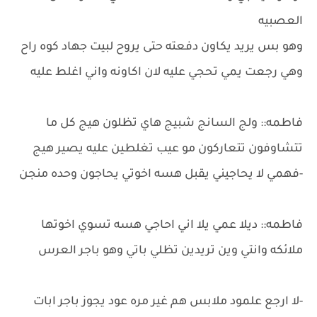
العصبيه
وهو بس يريد يكاون دفعته حتى يروح لبيت جهاد كوه راح
وهي رجعت يمي تحجي عليه لان اكاونه واني اغلط عليه
فاطمه:: ولج السانج شبيج هاي تظلون هيج كل ما
تتشاوفون تتعاركون مو عيب تغلطين عليه يصير هيج
-فهمي لا يحاجيني يقبل هسه اخوتي يحاجون وحده منجن
فاطمه:: ديلا عمي يلا اني احاجي هسه تسوي اخوتها
ملائكه وانتي وين تريدين تظلي باتي وهو باجر العرس
-لا ارجع علمود ملابس هم غير مره عود يجوز باجر ابات