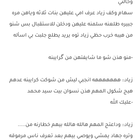
وخالتي
سهام وكف زياد عرف امي عليهن بنات ثلاثه وياهن مره
جبيره طلعنه سلمنه عليهن ودخلن للاستقبال بس شنو
من هيبه خرب حظي زياد توه يريد يطلع جلبت بي اسأله
-منو هذن شو ما شايفتهن من گرايبنه
زياد:: هههههههه انجبي ليش من شوكت كرايبنه عدهم
هيج شكول المهم هذن نسوان بيت سيد محمد
-عليك الله
زياد:: وداعتج المهم هالله هالله بيهم خطارنه من.....
وتره جهاد يمشي ويوصي بيهم بعد تعرف ناس مرموقه