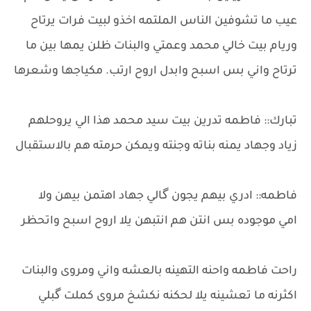
عيب ما تشوفين الناس الملتمه اخذو لبيت فرات يرتاح
وريام بيت خالي محمد وعمتي والبنات ظلن يمها بين ما
ترتاح واني بس اسبح وابدل اروح ارتب. مكياجها وشعرها
تبارك:: فاطمه تدرين بيت سيد محمد هذا الي يروحلهم
زياد وجهاد يمنه بناته وجنته ويمكن حرمته هم بالاستقبال
فاطمه:: ادري بيهم يجون گالي جهاد اهتمن بيهن ولا
امي موجوده بس انتن هم انتبهن يلا اروح اسبح واتحظر
راحت فاطمه واحنه التهينه بالعشه واني ومروى والبنات
اكثرنه ما تعشينه يلا لحكنه نكشخ مروى كملت گبلي