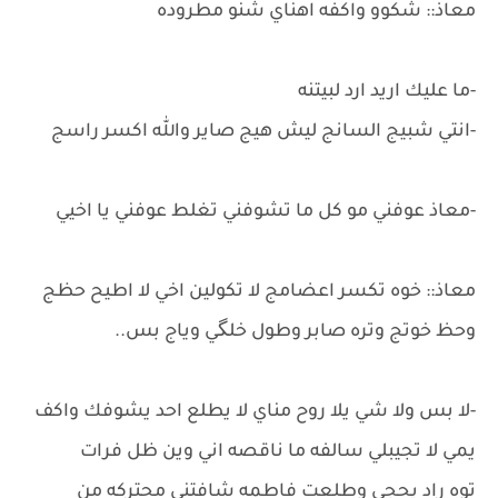
معاذ:: شكوو واكفه اهناي شنو مطروده
-ما عليك اريد ارد لبيتنه
-انتي شبيج السانج ليش هيج صاير والله اكسر راسج
-معاذ عوفني مو كل ما تشوفني تغلط عوفني يا اخيي
معاذ:: خوه تكسر اعضامج لا تكولين اخي لا اطيح حظج
وحظ خوتج وتره صابر وطول خلگي وياج بس..
-لا بس ولا شي يلا روح مناي لا يطلع احد يشوفك واكف
يمي لا تجيبلي سالفه ما ناقصه اني وين ظل فرات
توه راد يحجي وطلعت فاطمه شافتني محتركه من