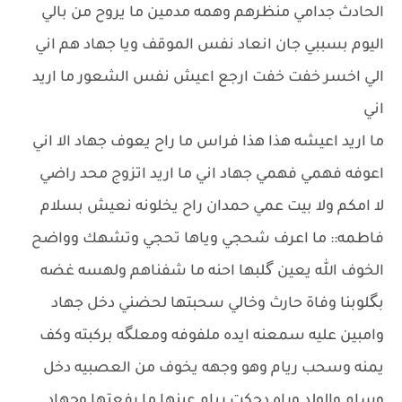
الحادث جدامي منظرهم وهمه مدمين ما يروح من بالي
اليوم بسببي جان انعاد نفس الموقف ويا جهاد هم اني
الي اخسر خفت خفت ارجع اعيش نفس الشعور ما اريد
اني
ما اريد اعيشه هذا هذا فراس ما راح يعوف جهاد الا اني
اعوفه فهمي فهمي جهاد اني ما اريد اتزوج محد راضي
لا امكم ولا بيت عمي حمدان راح يخلونه نعيش بسلام
فاطمه:: ما اعرف شحجي وياها تحجي وتشهك وواضح
الخوف الله يعين گلبها احنه ما شفناهم ولهسه غضه
بگلوبنا وفاة حارث وخالي سحبتها لحضني دخل جهاد
وامبين عليه سمعنه ايده ملفوفه ومعلگه بركبته وكف
يمنه وسحب ريام وهو وجهه يخوف من العصبيه دخل
وسام والولد وراه دحكت ريام عينها ما رفعتها وجهاد