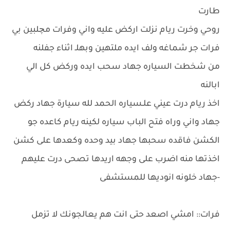
طارت
روحي وخرت ريام نزلت اركض عليه واني وفرات مچلبين بي
فرات جر شماغه ولف ايده ملتهين وبهلـ اثناء جفلنه
من شخطت السياره جهاد سحب ايده وركض كل الي
ابالنه
اخذ ريام درت عيني علـسياره الحمد لله سيارة جهاد ركض
جهاد واني وراه فتح الباب سياره لكينه ريام كاعده جو
الكشن فاقده سحبها جهاد بيد وحده وكعدها على كشن
اخذتها منه اضرب على وجهه اريدها تصحى درت عليهم
-جهاد خلونه انوديها للمستشفى
فرات:: امشي اصعد حتى انت هم يعالجونك لا تزمل