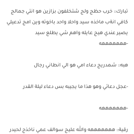
تبارك:: خرب حظج ولج شتخلفون بزازين هو انتي جمالج
كافي انةب ماخذه سيد واحلا واحد باخوته وين امج تدعيلي
يصير عندي هيج عايله واهم شي يطلع سيد
-هههههههه
هبه:: شمدريج دعاء امي هو الي انطاني رجال
-عجل دعائي وهو هذا ما يجيبه بس دعاء ليلة القدر
-هههههههه
رقية:: هههههههه والله عليج سوالف عمي ناخذج لحيدر