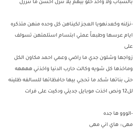
بالشباب ولا واحد حلو بيهم يلا ننزل احسن ما نترزل
-نزلنه وكعدنهويا العجز لكيناهن كل وحده منهن متذكره
ايام عرسها وطبعاً عمتي ابتسام استلمتهن تسولف
على
زواجها وشلون جدي ما راضي وعمي احمد مكاون الكل
وماخذها كل شويه وكالت حارب الدنيا واخذني ههههه
حتى بناتها شكد ما تحجي بيها حافظاتها للسالفه ظلينه
لل12 ونص اخذت موبايل جديتي ودكيت على فرات
-الووو ها جده
مهى:: هاي اني مهى