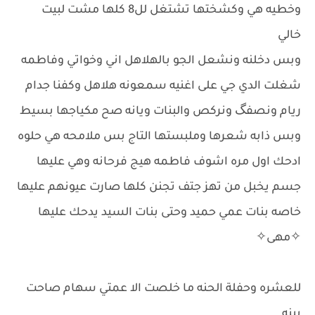
وخطيه هي وكشختها تشتغل لل8 كلها مشت لبيت
خالي
وبس دخلنه ونشعل الجو بالهلاهل اني وخواتي وفاطمه
شغلت الدي جي على اغنيه سمعونه هلاهل وكفنا جدام
ريام ونصفگ ونركص والبنات ويانه صح مكياجها بسيط
وبس ذابه شعرها وملبستها التاج بس ملامحه هي حلوه
ادحك اول مره اشوف فاطمه هيج فرحانه وهي عليها
جسم يخبل من تهز جتف تجنن كلها صارت عيونهم عليها
خاصه بنات عمي حميد وحتى بنات السيد يدحك عليها
✧مهى✧
للعشره وحفلة الحنه ما خلصت الا عمتي سهام صاحت
بينه