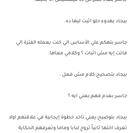
جاسر بنفاذ صبر:كل ده ميهمنيش أنا بحبها.
بيجاد بهدوء:حلو اثبت ليها ده.
جاسر بتهكم:علي الأساس الي كنت بعمله الفترة الي
فاتت إيه مش اثبات ؟ وكلامي معاها.
بيجاد بتصحيح:كلام مش فعل .
جاسر بعدم فهم:يعني ايه ؟
بيجاد بتوضيح:يعني تاخد خطوة إيجابية في علاقتهم اولا
تعرف اختها ثانياً تروح لبابا وماما وتعرفهم الحكاية