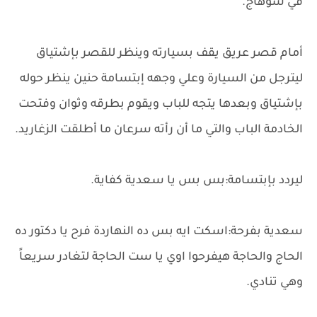
في سوهاج.
أمام قصر عريق يقف بسيارته وينظر للقصر بإشتياق
ليترجل من السيارة وعلي وجهه إبتسامة حنين ينظر حوله
بإشتياق وبعدها يتجه للباب ويقوم بطرقه وثوان وفتحت
الخادمة الباب والتي ما أن رأته سرعان ما أطلقت الزغاريد.
ليردد بإبتسامة:بس بس يا سعدية كفاية.
سعدية بفرحة:اسكت ايه بس ده النهاردة فرح يا دكتور ده
الحاج والحاجة هيفرحوا اوي يا ست الحاجة لتغادر سريعاً
وهي تنادي.