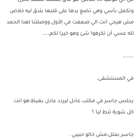
كل الي قولتيه ده خلاص هو فاق لنفسه لتتنهد بحزن
وتكمل بأسي وهي تضع يدها علي قلبها بتدق ليه خلاص
مش هيجي انت الي ضعفت في الآول ووصلتنا لهنا الحمد
لله عسي أن تكرهوا شئ وهو خيرا لكم……
………
في المستشفى.
يجلس جاسر في مكتب عادل ليردد عادل بغيظ:هو انت
كل شوية تنط ليا ؟
جاسر بملل:مش خالو حبيبي .