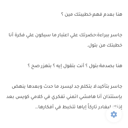
هنا بعدم فهم:خطيبتك مين ؟
جاسر ببراءة:حضرتك علي اعتبار ما سيكون علي فكرة أنا
خطبتك من بتول.
هنا بصدمة:بتول ؟ أنت بتقول إيه ؟ بتهزر صح ؟
جاسر بتأكيد:لا بتكلم جد ليسرد ما حدث وبعدها ينهض
بإستئذان أنا هامشي اتمني تفكري في كلامي كويس بعد
إذنك ليغادر تاركاً إياها تتخبط في أفكارها…