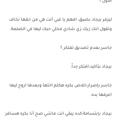
الأول ؟
ليزفر بيجاد بضيق: افهم يا غبي أنت هي من حقها تخاف
وتقول انك زيك زي شادي مخلي حبك ليها في الضلمة.
جاسر بعدم تصديق:تفتكر ؟
بيجاد بتأكيد:افتكر جداً.
جاسر بإصرار:خلاص بكره هكلم اختها وبعدها اروح ليها
اعرفها بده.
بيجاد بإبتسامة:كده يبقي انت ماشي صح أنا بكره هسافر