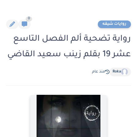
0
روايات شيقه
رواية تضحية ألم الفصل التاسع
عشر 19 بقلم زينب سعيد القاضي
Roka
منذ عام