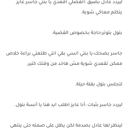
ليردد عادل بضيق :أتفضلي أقعدي يا بنتي جاسر عايز
يتكلم معاكي شوية.
بتول بتوتر:حاجة بخصوص القضية.
جاسر بضحك:يا بنتي انسي بقي انتي طلعتي براءة خلاص
ممكن تقعدي شوية مش هاخد من وقتك كتير.
لتجلس بتول بقلة حيلة.
ليردد جاسر بثبات :أنا عايز اطلب ايد هنا يا أنسة بتول.
لينظر لها عادل بصدمة لكن يظل علي صمته حتي ينتهي