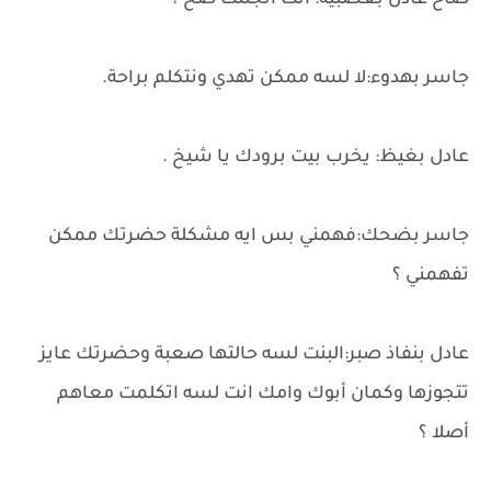
صاح عادل بعصبية: أنت أتجننت صح ؟
جاسر بهدوء:لا لسه ممكن تهدي ونتكلم براحة.
عادل بغيظ: يخرب بيت برودك يا شيخ .
جاسر بضحك:فهمني بس ايه مشكلة حضرتك ممكن
تفهمني ؟
عادل بنفاذ صبر:البنت لسه حالتها صعبة وحضرتك عايز
تتجوزها وكمان أبوك وامك انت لسه اتكلمت معاهم
أصلا ؟