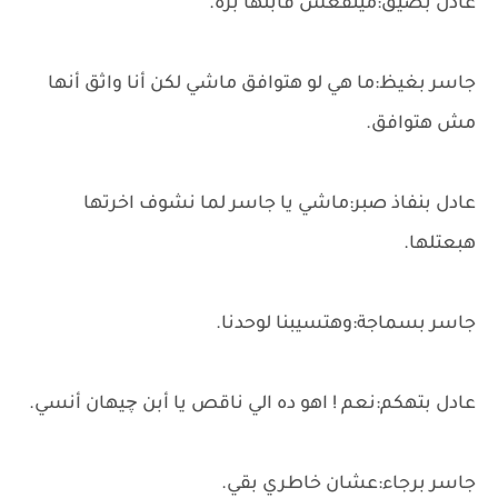
عادل بضيق:مينفعش قابلها بره.
جاسر بغيظ:ما هي لو هتوافق ماشي لكن أنا واثق أنها
مش هتوافق.
عادل بنفاذ صبر:ماشي يا جاسر لما نشوف اخرتها
هبعتلها.
جاسر بسماجة:وهتسيبنا لوحدنا.
عادل بتهكم:نعم ! اهو ده الي ناقص يا أبن چيهان أنسي.
جاسر برجاء:عشان خاطري بقي.