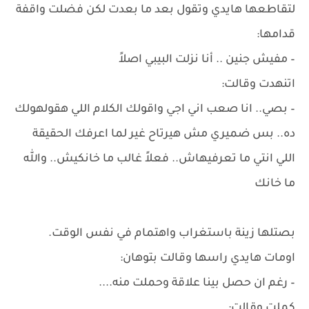
لتقاطعها هايدي وتقول بعد ما بعدت لكن فضلت واقفة
قدامها:
– مفيش جنين .. أنا نزلت البيبي اصلاً
اتنهدت وقالت:
– بصي.. انا صعب اني اجي واقولك الكلام اللي هقولهولك
ده.. بس ضميري مش هيرتاح غير لما اعرفك الحقيقة
اللي انتي ما تعرفيهاش.. فعلاً غالب ما خانكيش.. والله
ما خانك
بصتلها زينة باستغراب واهتمام في نفس الوقت.
اومات هايدي راسها وقالت بتوهان:
– رغم ان حصل بينا علاقة وحملت منه....
كملت وقالت: