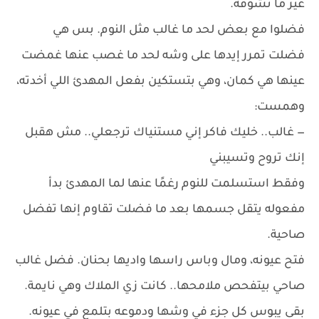
غير ما تشوفه.
فضلوا مع بعض لحد ما غالب مثل النوم. بس هي
فضلت تمرر إيدها على وشه لحد ما غصب عنها غمضت
عينها هي كمان، وهي بتستكين بفعل المهدئ اللي أخدته،
وهمست:
— غالب.. خليك فاكر إني مستنياك ترجعلي.. مش هقبل
إنك تروح وتسيبني
وفقط استسلمت للنوم رغمًا عنها لما المهدئ بدأ
مفعوله يتقل جسمها بعد ما فضلت تقاوم إنها تفضل
صاحية.
فتح عيونه، ومال وباس راسها واديها بحنان. فضل غالب
صاحي بيتفحص ملامحها.. كانت زي الملاك وهي نايمة.
بقى يبوس كل جزء في وشها ودموعه بتلمع في عيونه.