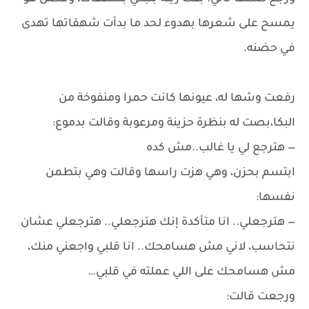
يمسح على شعرها بهدوء لحد ما بدأت شهقاتها تهدى
في حضنه.
رفعت وشها له، عيونها كانت حمرا ومنفوخة من
البكا،بصت له بنظرة حزينة ومرعوبة وقالت بدموع:
— هترجع لي يا غالب..مش كده
ابتسم بحزن، وهي هزت راسها وقالت وهي بتطمن
نفسها:
— هترجعلي.. انا متأكدة إنك هترجعلي.. هترجعلي عشان
نتحاسب، لاني مش هسامحك.. انا قلبي واجعني منك،
مش هسامحك على اللي عملته في قلبي…
ورجعت قالت: