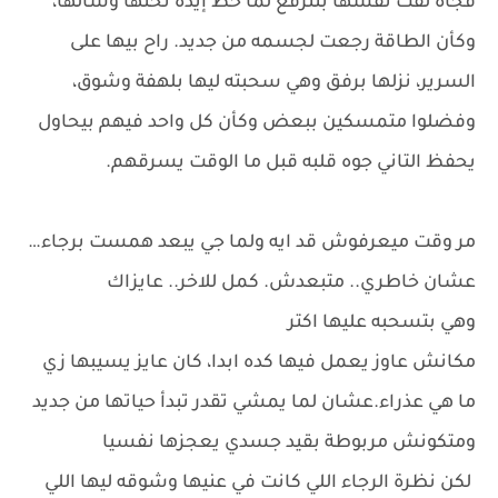
فجأة لقت نفسها بتترفع لما حط إيده تحتها وشالها،
وكأن الطاقة رجعت لجسمه من جديد. راح بيها على
السرير، نزلها برفق وهي سحبته ليها بلهفة وشوق،
وفضلوا متمسكين ببعض وكأن كل واحد فيهم بيحاول
يحفظ التاني جوه قلبه قبل ما الوقت يسرقهم.
مر وقت ميعرفوش قد ايه ولما جي يبعد همست برجاء…
عشان خاطري.. متبعدش. كمل للاخر.. عايزاك
وهي بتسحبه عليها اكتر
مكانش عاوز يعمل فيها كده ابدا، كان عايز يسيبها زي
ما هي عذراء.عشان لما يمشي تقدر تبدأ حياتها من جديد
ومتكونش مربوطة بقيد جسدي يعجزها نفسيا
لكن نظرة الرجاء اللي كانت في عنيها وشوقه ليها اللي