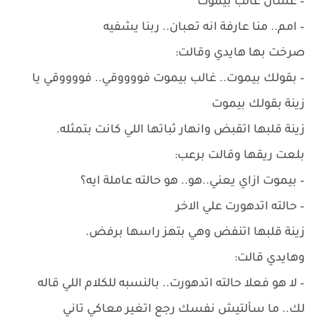
– عشان غالب بيموت
– امم.. منا عارفة انه تعبان.. ربنا يشفيه
صرخت بها هايدي وقالت:
– بقولك بيموت.. غالب بيموت فووووقي.. فووووقي يا
زينة بقولك بيموت
زينة قلبها اتقبض وانهار ثباتها اللي كانت بتمثله.
بلعت ريقها وقالت برعب:
– بيموت ازاي يعني..هو.. هو حالته عاملة ايه؟
– حالته اتدهورت علي الاخر
زينة قلبها اتنفض وهي بتهز راسها برفض.
وهايدي قالت:
– لا هو فعلا حالته اتدهورت.. بالنسبه للكلام اللي قاله
لك.. ما سألتيش نفسك رجع اتغير معاكي تاني