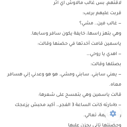
لاقتهم، بس غالب مالاوش اي اثر
قربت عليهم برعب:
— غالب فين.. مشي؟
وهي بتهز راسها، خايفة يكون سافر وسابها.
ياسمين قامت أخدتها في حضنها وقالت:
— اهدي يا روحي…
بصتلها وقالت:
— يعني سابني. سابني ومشي. هو هو وعدني إني هسافر
معاه.
قالت ياسمين وهي بتمسح على شعرها:
— طيارته كانت الساعة 3 الفجر… أكيد محبش يزعجك
وإنتِ نايمة، تعالي.
وحضنتها تاني بحزن عليها