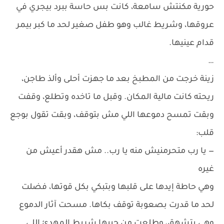
حورية مكنتش سامعة، كانت بس حاسة ببرد بيجري في
عروقها، وشريط غالب وهو طفل صغير لحد ما كبر بيمر
قدام عينيها.
…
زينة خرجت من المطبخ بعد ما جهزت أحلى وألذ طاجن،
ريحته كانت مالية المكان. وقبل ما تاخده وتطلع، وقفت
وبقت تمسح دموعها اللي مش بتوقف، وبقت تقول بوجع
قلب:
— يا رب متحرمنيش منه يا رب.. مش هقدر أعيش من
غيره
وهي حاطة إيدها على قلبها وبتبكي بكل قوتها، فضلت
لحد ما قدرت بصعوبة توقف بكاها. مسحت آثار الدموع
وهي بتشهق، وطلعت من جيبها شريط المهدئ اللي