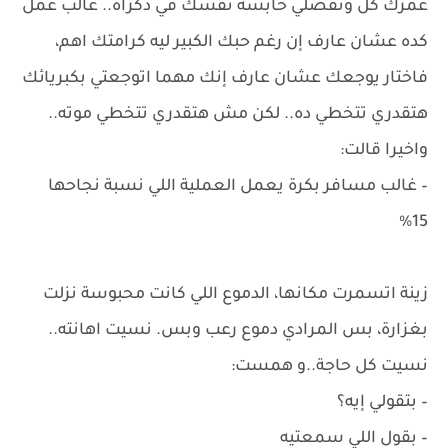
عمرك كل وتفضلي حابسة نفسك في ذكراه.. غالب عمل
كده عشان عارف إن رغم حبك الكبير ليه كرامتك اهم،
فاختار يوجعك عشان عارف إنك مهما اتوجعتي بكبريائك
هتقدري تتخطي ده.. لكن مش هتقدري تتخطي موته..
واخيرا قالت:
– غالب مسافر بكرة يعمل العملية اللي نسبة نجاحها
15%
زينة اتسمرت مكانها، الدموع اللي كانت محبوسة نزلت
بغزارة، بس المرادي دموع رعب وبس. نسيت اهانته..
نسيت كل حاجة..و همست:
– بتقولي إيه؟
– بقول اللي سمعتيه