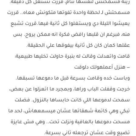
زينة مسمحتش لنفسها تنام، قررت تستغل كل دقيقة.
مسمحتش لـ لحظة واحدة تفوتها متكونش معاه.. قررت
يعيشوا الليلة دي ويستغلوا كل ثانية فيها.قررت تشبع
منه، فبرغم ان قلبها رافض فكرة انه ممكن يروح. بس
عقلها كمان كان كل ثانية بيفوقها علي الحقيقة.
قامت واتعدلت وقالت له بنبرة حاولت تخليها طبيعية:
— هنزل أعملهولك دلوقت
وباست خده وقامت بسرعة قبل ما دموعها تسبقها.
خرجت وقفلت الباب وراها، وبمجرد ما اتعزلوا عن بعض،
سمحت لدموعها اللي كانت حابساها بالنزول. فضلت
تبكي وهي كاتمة شهقاتها عشان ميسمعهاش، لحد ما
مسحت دموعها بالعافية ونزلت تحت.. وهي مش عايزة
تضيع وقت عشان ترجعله تاني بسرعة.