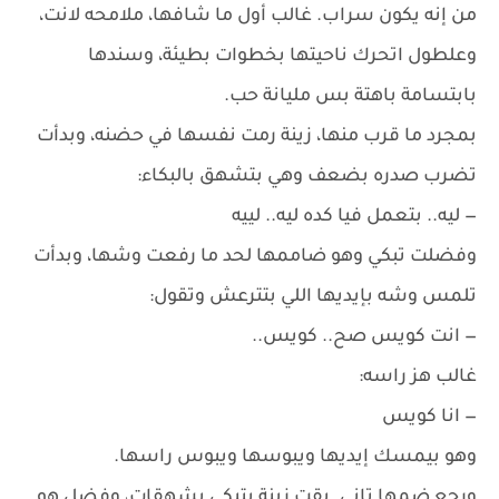
من إنه يكون سراب. غالب أول ما شافها، ملامحه لانت،
وعلطول اتحرك ناحيتها بخطوات بطيئة، وسندها
بابتسامة باهتة بس مليانة حب.
بمجرد ما قرب منها، زينة رمت نفسها في حضنه، وبدأت
تضرب صدره بضعف وهي بتشهق بالبكاء:
— ليه.. بتعمل فيا كده ليه.. لييه
وفضلت تبكي وهو ضاممها لحد ما رفعت وشها، وبدأت
تلمس وشه بإيديها اللي بتترعش وتقول:
— انت كويس صح.. كويس..
غالب هز راسه:
— انا كويس
وهو بيمسك إيديها ويبوسها ويبوس راسها.
ورجع ضمها تاني. بقت زينة بتبكي بشهقات، وفضل هو