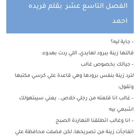
الفصل التاسع عشر بقلم فريده
احمد
– جاية ليه؟
قالتها زينة ببرود لهايدي، اللي ردت بهدوء:
– جيالك بخصوص غالب
لترد زينة بنفس برودها وهي قاعدة علي كرسي مكتبها
وتقول:
– غالب انا قلعته من رجلي خلاص.. يعني سيبتهولك
اشبعي بيه
– انا وغالب اتطلقنا النهاردة الصبح
اتفاجأت زينة من تصريحها، لكن فضلت محافظة علي