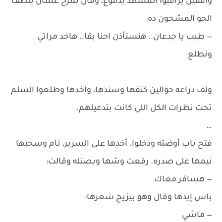
واقفين يراقبوا المشهد بدموع، وقال بمرح عشان يلطف
الجو المشحون ده:
— طيب يا جدعان.. هنستأذن احنا بقا.. هاخد مراتي
ونطلع
ولف دراعه حوالين كتفها وسندها، وأخدها وطلعوا السلم
تحت نظرات الكل اللي كانت بتدعيلهم.
…
فتح باب أوضته ودخلوا. أخدها على السرير، نام وسحبها
نيمها على صدره. رفعت وشها وبصتله وقالت:
— هسافر معاك
باس إيدها وقال وهو بيزيح شعرها:
— ماشي