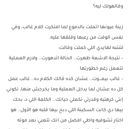
وقالهولك ليه؟
زينة عيونها اتملت بالدموع لما افتكرت كلام غالب، وفي
نفس الوقت من رعبها وقلقها عليه.
لتنتبه لهايدي اللي كملت وقالت:
– نتيجة الاشعة ظهرت.. الحالة اتدهورت.. ولازم العمـلية
تتعمل رغم خطورتها
– غالب بيمــ،وت.. عشان كده قالك الكلام ده.. غالب عمل
كل ده عشان لما يدخل العملية وما يخرجش منها، تكوني
إنتي كرهتيه وقدرتي تكملي حياتك.. الكلمة اللي د، بحك
بيها دي كانت السكينة اللي دبح بيها قلبه هو الأول.. هو
اختار تشوفيه واطي افضل من انك تتعبي بعد موته