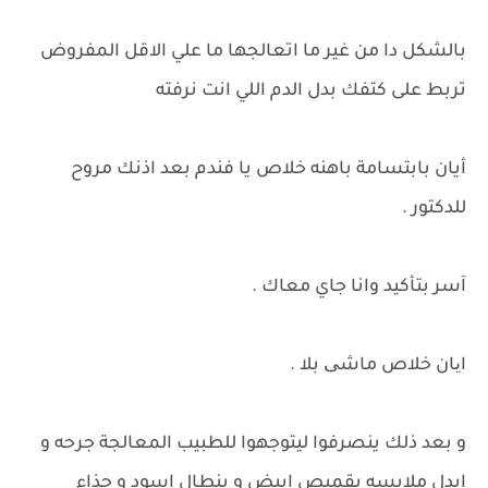
بالشكل دا من غير ما اتعالجها ما علي الاقل المفروض
تربط على كتفك بدل الدم اللي انت نرفته
أيان بابتسامة باهنه خلاص يا فندم بعد اذنك مروح
للدكتور .
آسر بتأكيد وانا جاي معاك .
ایان خلاص ماشی بلا .
و بعد ذلك ينصرفوا ليتوجهوا للطبيب المعالجة جرحه و
ابدل ملابسه بقميص ابيض و بنطال اسود و حذاء