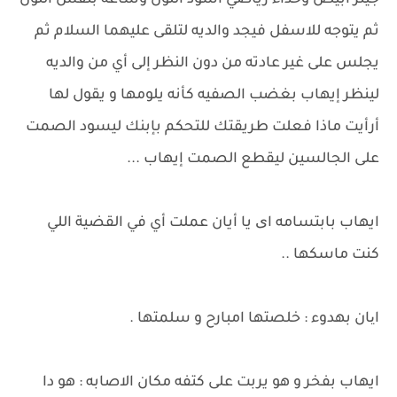
جينز ابيض وحذاء رياضي أسود اللون وساعة بنفس اللون
ثم يتوجه للاسفل فيجد والديه لتلقى عليهما السلام ثم
يجلس على غير عادته من دون النظر إلى أي من والديه
لينظر إيهاب بغضب الصفيه كأنه يلومها و يقول لها
أرأيت ماذا فعلت طريقتك للتحكم بإبنك ليسود الصمت
على الجالسين ليقطع الصمت إيهاب ...
ايهاب بابتسامه ای يا أيان عملت أي في القضية اللي
كنت ماسكها ..
ایان بهدوء : خلصتها امبارح و سلمتها .
ايهاب بفخر و هو يربت على كتفه مكان الاصابه : هو دا