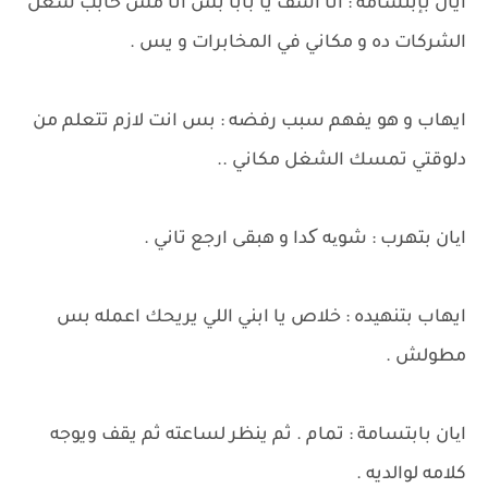
أيان بإبتسامة : انا اسف يا بابا بس انا مش حابب شغل
الشركات ده و مكاني في المخابرات و يس .
ايهاب و هو يفهم سبب رفضه : بس انت لازم تتعلم من
دلوقتي تمسك الشغل مكاني ..
ایان بتهرب : شویه کدا و هبقى ارجع تاني .
ايهاب بتنهيده : خلاص يا ابني اللي يريحك اعمله بس
مطولش .
ایان بابتسامة : تمام . ثم ينظر لساعته ثم يقف ويوجه
كلامه لوالديه .