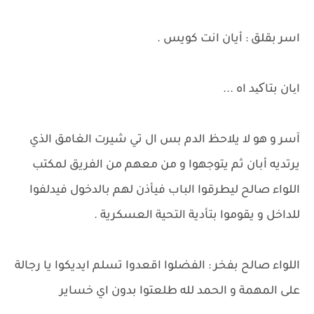
اسر بقلق : أيان انت كويس .
ایان بتاکید اه ...
آسر و هو لا يلاحظ الدم بس ال تي شيرت الغامق الذي
يرتديه أبان ثم يتوجهوا و من معهم من الفريق لمكتب
اللواء صالح ليطرقوا الباب فيأذن لهم بالدخول فيدلفوا
للداخل و يقوموا بتأدية التحية العسكرية .
اللواء صالح بفخر : الفضلوا اقعدوا تسلم ايديكوا يا رجالة
على المهمة و الحمد لله طلعتوا بدون اي خساير