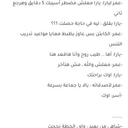
-عمر ليارا: يارا معلش مضطر أسيبك 5 دقايق وهرجع
تاني
-يارا بقلق : ليه في حاجة حصلت ؟؟؟
-عمر: الكابتن بس عاوز يظبط معايا مواعيد تدريب
التنس
-يارا: أها .. طيب روح وأنا هاقعد هنا
-عمر: معلش والله ، مش هتأخر
-يارا: اوك براحتك
-عمر لأصدقائه : يالا يا جماعة بسرعة
-آسر: اوك
.......
-شاهي من بعيد : واو ، الخطة نجحت