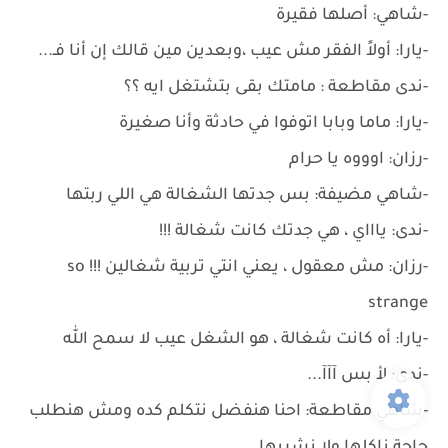
-شاهي: أصلها فقيرة
-يارا: أولاً الفقر مش عيب ،وبعدين مين قالك إن أنا فـ...
-ندى مقاطعة : مامتك بقى بتشتغل ايه ؟؟
-يارا: ماما وبابا اتوفوا في حادثة وأنا صغيرة
-رزان: اوووه يا حرام
-شاهي مضيفة: بس جدتها الشغالة هي اللي ربتها
-ندى: ياااي ، هي جدتك كانت شغالة !!!
-رزان: مش معقول ، يعني انتي تربية شغالين !!! so
strange
-يارا: أه كانت شغالة ، هو الشغل عيب لا سمح الله
-ندى: لأ بس آآآ...
-شاهي مقاطعة: احنا هنفضل نتكلم كده ومش هنطلب