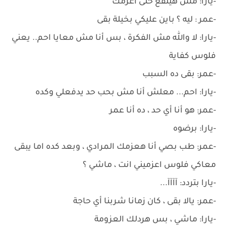
-يارا: مش هينفع حتى أعزمك
-عمر : ليه ؟ باين عليكي بخيلة بقى
-يارا: لا والله مش الفكرة ، بس أنا مش معايا احم.. يعني
فلوس كفاية
-عمر: بقى ده السبب
-يارا: احم... معلش أنا مش بحب حد يدفعلي وكده
-عمر: هو أنا أي حد ، ده أنا عمر
-يارا: برضوه
-عمر: طب بصي أنا هعزمك المرادي ، وبعد كده اما يبقى
معاكي فلوس اعزميني انت ، ماشي ؟
-يارا بتردد: آآآآ...
-عمر: يالا بقى ، كان زمانا شربنا أي حاجة
-يارا: ماشي ، بس هردلك العزومة