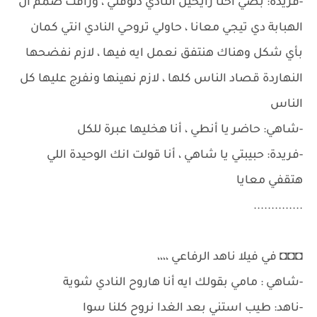
-فريدة: بصي احنا رايحين النادي دلوقتي ، ورأفت صمم ان
الهبابة دي تيجي معانا ، حاولي تروحي النادي انتي كمان
بأي شكل وهناك هنتفق نعمل ايه فيها ، لازم نفضحها
النهاردة قصاد الناس كلها ، لازم نهينها ونفرج عليها كل
الناس
-شاهي: حاضر يا أنطي ، أنا هخليها عبرة للكل
-فريدة: حبيبتي يا شاهي ، أنا قولت انك الوحيدة اللي
هتقفي معايا
..............
◘◘◘ في فيلا ناهد الرفاعي ،،،،
-شاهي : مامي بقولك ايه أنا هاروح النادي شوية
-ناهد: طيب استني بعد الغدا نروح كلنا سوا