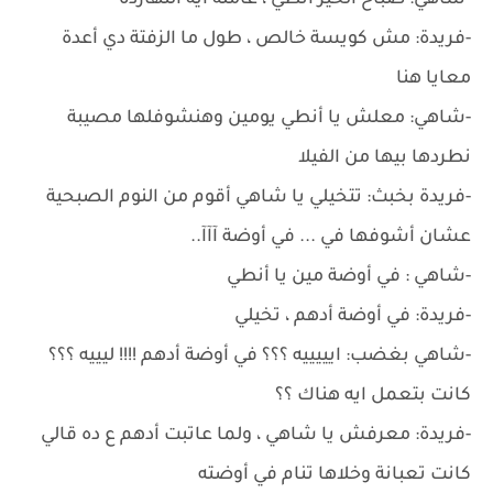
-شاهي: صباح الخير أنطي ، عاملة ايه النهاردة
-فريدة: مش كويسة خالص ، طول ما الزفتة دي أعدة
معايا هنا
-شاهي: معلش يا أنطي يومين وهنشوفلها مصيبة
نطردها بيها من الفيلا
-فريدة بخبث: تتخيلي يا شاهي أقوم من النوم الصبحية
عشان أشوفها في ... في أوضة آآآ..
-شاهي : في أوضة مين يا أنطي
-فريدة: في أوضة أدهم ، تخيلي
-شاهي بغضب: ايييييه ؟؟؟ في أوضة أدهم !!!! ليييه ؟؟؟
كانت بتعمل ايه هناك ؟؟
-فريدة: معرفش يا شاهي ، ولما عاتبت أدهم ع ده قالي
كانت تعبانة وخلاها تنام في أوضته