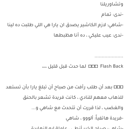
وتشاوريلنا
-ندى: تمام
-شاهي: لازم الكاشير يصدق ان يارا هي اللي طلبت ده لينا
-ندى: عيب عليكي ، ده أنا هظبطها
....................
Flash Back ◘◘◘ لما حدث قبل قليل ،،،،
◘◘◘ بعد أن طلب رأفت من صباح أن تبلغ يارا بأن تستعد
للذهاب معهم للنادي ، كانت فريدة تشعر بالحنق
والغضب ، لذا قررت أن تتحدث مع شاهي و...
-فريدة هاتفياً: ألووو ، شاهي