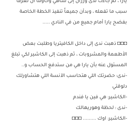
يارا ، ثم جاءت ندى ورزان إلى شاهي وحاولتا أن تعرفا
سبب ما تفعله ، وبدأن جميعاً تنفيذ الخطة الخاصة
بفضح يارا أمام جميع من في النادي .....
◘◘◘ ذهبت ندى إلى داخل الكافيتريا وطلبت بعض
الأطعمة والمشروبات ، ثم ذهبت إلى الكاشير لكي تبلغ
المسئول عنه بأن يارا هي من ستدفع الحساب و..
-ندى: حضرتك اللي هتحاسب الآنسة اللي هتشاورلك
دلوقتي
-الكاشير: هي فين يا فندم
-ندى : لحظة وهوريهالك
-الكاشير: اوك ......... ◘◘◘