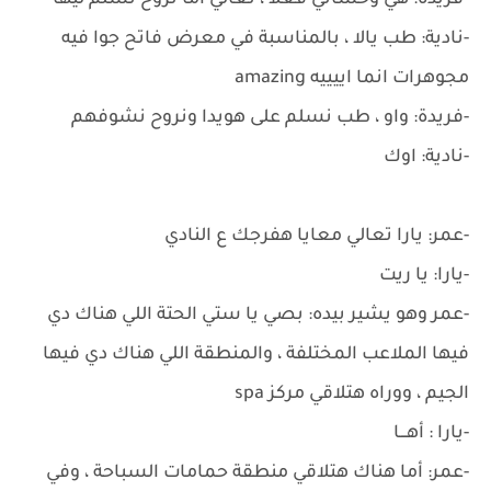
-فريدة: هي وحشاني فعلا ، تعالي اما نروح نسلم ليها
-نادية: طب يالا ، بالمناسبة في معرض فاتح جوا فيه
مجوهرات انما اييييه amazing
-فريدة: واو ، طب نسلم على هويدا ونروح نشوفهم
-نادية: اوك
-عمر: يارا تعالي معايا هفرجك ع النادي
-يارا: يا ريت
-عمر وهو يشير بيده: بصي يا ستي الحتة اللي هناك دي
فيها الملاعب المختلفة ، والمنطقة اللي هناك دي فيها
الجيم ، ووراه هتلاقي مركز spa
-يارا : أهـــا
-عمر: أما هناك هتلاقي منطقة حمامات السباحة ، وفي