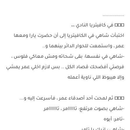
...............
◘◘◘ في كافيتريا النادي ،،،
اختبأت شاهي في الكافيتريا إلى أن حضرت يارا ومعها
عمر ، واستمعت للحوار الدائر بينهما و..
-شاهي في نفسها: بقى شحاته ومش معاكي فلوس ،
فرصتي أفضحك قصاد الكل .. بس لازم اخلي عمر يمشي
وإلا هيبوظ اللي ناوية أعمله
◘◘◘ ثم لمحت أحد أصدقاء عمر ، فأسرعت إليه و...
-شاهي بصوت مرتفع: تااااامر ، تاااااامر
-تامر: أيوه