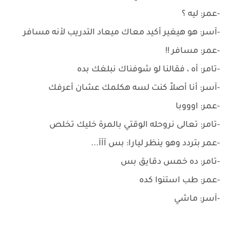
-عمر: ليه ؟
-آسر: هو هيغير أكيد معاك ميعاد التدريب لأنه مسافر
-عمر: مسافر !!
-تامر: أه ، فقالنا لو شوفناك نبلغك بده
-آسر: أنا أصلاً كنت لسه هكلمك عشان أعرفك
-عمر: اوووبا
-تامر: تعالى نروحله الوقتي بالمرة خليك تخلص
-عمر بتردد وهو ينظر ليارا: بس آآآ...
-تامر: ده خمس دقايق بس
-عمر: طب استنوا كده
-آسر: ماشي