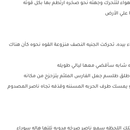
لهواء لتتحرك وجهته نحو صخره ارتطم بها بكل قوته
ا علي الأرض
يده، تحركت الجنيه النصف منزوعة القوه نحوه كأن هناك
اه شابه سأقضي معها ليالي طويله
طلق طلسم جعل الفارس الملثم يتزحزح من مكانه
و يمسك طرف الحربه المسننه وقذفه تجاه ناصر المصدوم
لك اللحظه سمع ناصر صرخه مدويه تلتها هاله سوداء