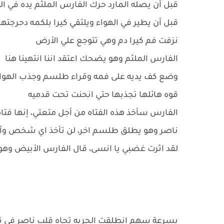
قبل أن يصله المارد حرك الفارس الملثم يده في ا
قبل أن يطير في الهواء ويلتقي كيرا بلكمه دحرجته
نزفت فم كيرا دم وهي تتوجع علي الأرض
الفارس الملثم وهو يضحك اعتقد اننا انتهينا هنا
وضع كف يديه على فمه وقراء طلسم وجذب الهواء ب
قوه هائلها تجذبها حتي انحنت تحت قدميه
الفارس سأخذ هذه الفتاه من أجل متعتي، إنها فت
ناصر وهو يطلق طلسم اخر، لن تأخذ اي شخص وأ
لقد اثرت غضبي يا انسى، قال الفارس الأبيض وه
بسرعة سهم انطلقت الحربه تجاه قلب ناصر في ت