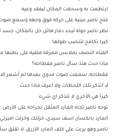
ارتطمت به وسحقت المكان ليفقد وعيه
فتح ناصر عينيه على حركه فوق وجهه وسمع صوت
نظر ناصر حوله ليجد دمار هائل حل بالمكان، جسد 
كيرا تكافح لتنصب طولها
الفتاه النصف بملابس ممزقه ملقيه على بطنها م
ماذا حدث هنا، سأل ناصر فقطاحه؟
فقطاحه، سمعت صوت مدوي بعدها لم أشعر الا
لا أتذكر تلك اللحظات ولا اعرف ماذا حدث
كيرا هي الأخري لا تتذكر اي شيء
توجه ناصر تجاه المارد المثقل بجراحه على الأرض
المارد بانكسار، اسف سيدي، خزلتك وخزلت اميرتي ح
ناصر وهو يربت علي كتف المارد الأزرق، لا تقلق س