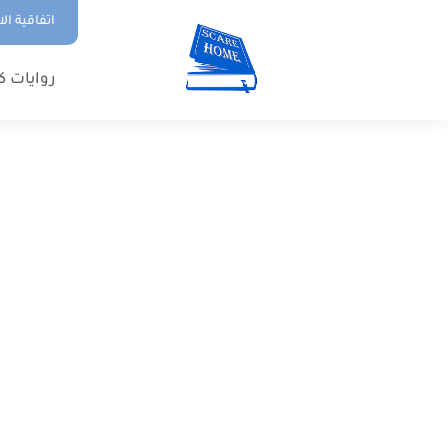
اتفاقية ال
روايات ك