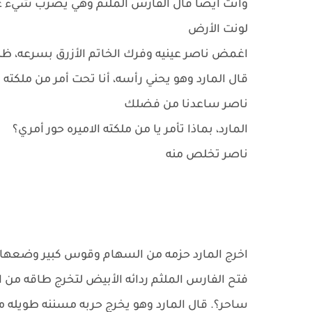
وانت أيضا قال الفارس الملثم وهي يضرب شيء غ
لونت الأرض
اغمض ناصر عينيه وفرك الخاتم الأزرق بسرعه، ظه
قال المارد وهو يحني رأسه، أنا تحت أمر من ملكته 
ناصر ساعدنا من فضلك
المارد، بماذا تأمر يا من ملكته الاميره حور أمري؟
ناصر تخلص منه
اخرج المارد حزمه من السهام وقوس كبير وضعها 
فتح الفارس الملثم ردائه الأبيض لتخرج طاقه من 
ساحر؟. قال المارد وهو يخرج حربه مسننه طويله 