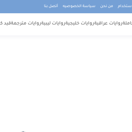
استخدام
من نحن
سياسة الخصوصيه
أتصل بنا
املة
روايات عراقية
روايات خليجية
روايات ليبية
روايات مترجمة
قيد كت