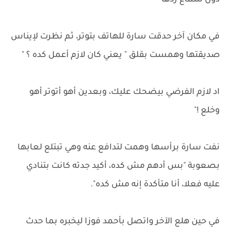
دون سماع ردها
في مكان آخر حدقت سارة للهاتف بتوتر، ثم نظرت لإيناس
صديقتها وهمست بقلق " يعني كان لازم أعمل كده ؟ "
اد لازم الفرضي بيضحك عليك، وبعدين أهو أتوتر أهو
وخلع !"
نفت سارة برأسها وهمت لتدافع عنه وهي تبتلع لعابها
بصعوبة "بس أدهم مش كده، أكيد جدته كانت بتنادي
عليه فعلا، أنا متأكدة إنه مش كده".
في حين هلع الآخر واتصل بأحمد فوزا ليخبره بما حدث