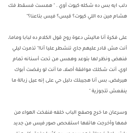
دلب ايه بس ده شكله كيوت أوي . " همست فسقط فك
هشام مين ده اللي كيوت؟ قيس؟ فيس بتاعنا؟"
على فكرة أنا ماليش دعوة روح قول الكلام ده لبابا وماما،
أنت مش قادر عليهم جاي تنشطر عليا أنا!" تذمرت ليلي
فنهض ونظر لها بتوعد وهمس من تحت أسنانه تمام
اوي، أنت شكلك موافقة أصلا، ما أنت لو رفضت أبوك
هيرفض، بس أنا هجيبلك دليل حي على إنه عيل زبالة ما
ينفعش تتجوزية "
وسرعان ما خرج وصفع الباب خلفه فنفخت الهواء من
فمها وأخرجت هاتفها استفحص صور فيس من جديد