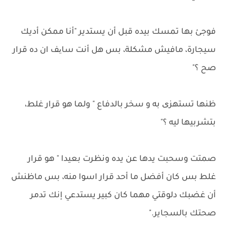
فوجئ بها تمسك بيده قبل أن يستدير "أنا ممكن أديك
سيجارة، مافيش مشكلة، بس هل أنت سایف ان ده قرار
صح ؟"
ظنها تستهزی به و سخر بالدفاع " ولما هو قرار غلط،
بتشربيها ليه ؟"
صمتت وسحبت يدها عن يده ونظرت بعيدا " هو قرار
غلط بس كان أفضل ما أحد قرار اسوا منه، بس ماظنش
أن غضبك دلوقتي مهما كان كبير يستدعي إنك تدمر
صحتك بالسجاير."