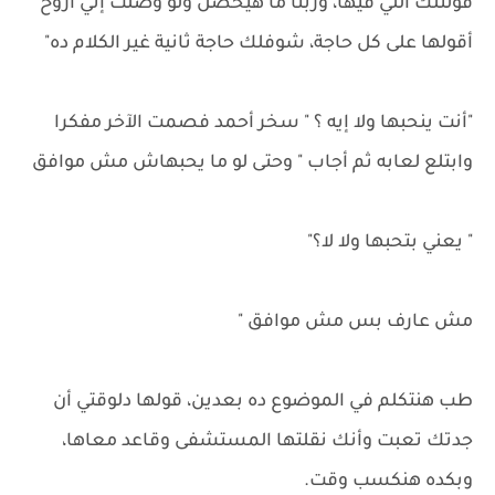
قولتلك اللي فيها، وربنا ما هيحصل ولو وصلت إني أروح
أقولها على كل حاجة، شوفلك حاجة ثانية غير الكلام ده"
"أنت ينحبها ولا إيه ؟ " سخر أحمد فصمت الآخر مفكرا
وابتلع لعابه ثم أجاب " وحتى لو ما يحبهاش مش موافق
" يعني بتحبها ولا لا؟"
مش عارف بس مش موافق "
طب هنتكلم في الموضوع ده بعدين، قولها دلوقتي أن
جدتك تعبت وأنك نقلتها المستشفى وقاعد معاها،
وبكده هنكسب وقت.