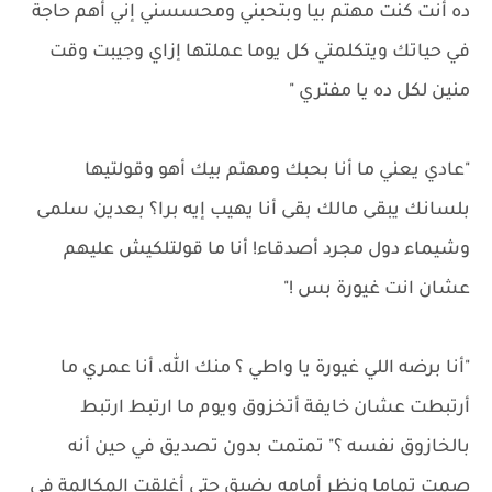
ده أنت كنت مهتم بيا وبتحبني ومحسسني إني أهم حاجة
في حياتك ويتكلمتي كل يوما عملتها إزاي وجيبت وقت
منين لكل ده يا مفتري "
"عادي يعني ما أنا بحبك ومهتم بيك أهو وقولتيها
بلسانك يبقى مالك بقى أنا يهيب إيه برا؟ بعدين سلمى
وشيماء دول مجرد أصدقاء! أنا ما قولتلكيش عليهم
عشان انت غيورة بس !"
"أنا برضه اللي غيورة يا واطي ؟ منك الله، أنا عمري ما
أرتبطت عشان خايفة أتخزوق ويوم ما ارتبط ارتبط
بالخازوق نفسه ؟" تمتمت بدون تصديق في حين أنه
صمت تماما ونظر أمامه بضيق حتى أغلقت المكالمة في