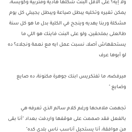
ولا إيه؟ على الأقل البنت شكلها هادية ومتربية وكويسة،
يمكن تغيره وتخليه يبطل صياعة ويبطل يجيبلي كل يوم
مشكلة وربنا يهديه وينجح في الكلية بدل ما هو كل سنة
طالعلى بملحقين، ولو على البنت فاينك هو اللي ما
يستحقهاش أصلا، نسبت عمل ايه مع نعمة ونجلاء؟ ده
لو أبوها عرف
ميرفضه، ما تفتكريس ابنك جوهرة مكنونة، ده صايع
وضايع "
تجهمت ملامحها ورغم كلام سالم الذي تعرفه هي
بالفعل فقد صممت على موقفها واردفت بعداد "أنا بقى
من موافقة، أنا يستحيل أناسب ناس بلدي كده"