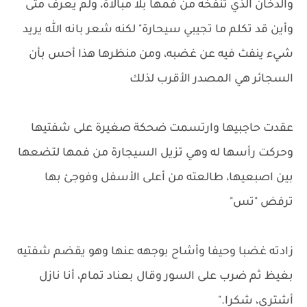
والدخان الذي تنفخه من فمها بلا مبالاة، ولم يعرف متى
وأين قد تكلم ما تجيبي سيحارة" لكنه شعر بانه الله يريد
شيء ينفث فيه عن غضبه، ومن منظرها هذا أحس بأن
السجائر هي المصدر الأقرب لذلك
عقدت حاجبيها وارتسمت ضحكة صغيرة على شفتيها
وحركت رأسها له وهي تزيل السيجارة من فمها لتضعها
بين اصبعيها، طالعته من أعلى الأسفل وفوجئ بها
ترفض "تس"
زادته غضبا وحيفا وأشاح بوجهه عنها وهو يقضم شفتيه
بغيظ ثم ضرب على السور وقال بعناد تمام، أنا نازل
أشتري، شكرا."