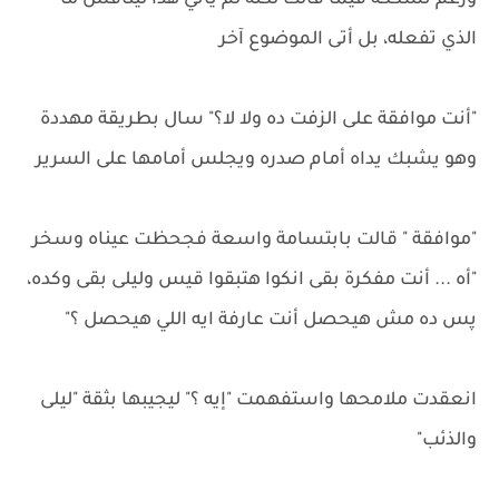
ورغم تشككه فيما قالت لكنه لم يأتي هذا ليناقش ما
الذي تفعله، بل أتى الموضوع آخر
"أنت موافقة على الزفت ده ولا لا؟" سال بطريقة مهددة
وهو يشبك يداه أمام صدره ويجلس أمامها على السرير
"موافقة " قالت بابتسامة واسعة فجحظت عيناه وسخر
"أه ... أنت مفكرة بقى انكوا هتبقوا قيس وليلى بقى وكده،
پس ده مش هيحصل أنت عارفة ايه اللي هيحصل ؟"
انعقدت ملامحها واستفهمت "إيه ؟" ليجيبها بثقة "ليلى
والذئب"