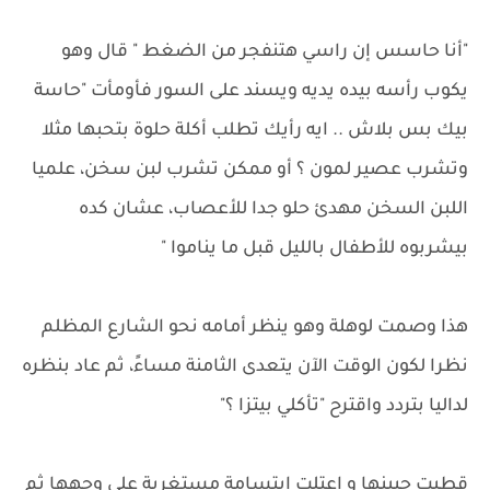
"أنا حاسس إن راسي هتنفجر من الضغط " قال وهو
يكوب رأسه بيده يديه ويسند على السور فأومأت "حاسة
بيك بس بلاش .. ايه رأيك تطلب أكلة حلوة بتحبها مثلا
وتشرب عصير لمون ؟ أو ممكن تشرب لبن سخن، علميا
اللبن السخن مهدئ حلو جدا للأعصاب، عشان كده
بيشربوه للأطفال بالليل قبل ما يناموا "
هذا وصمت لوهلة وهو ينظر أمامه نحو الشارع المظلم
نظرا لكون الوقت الآن يتعدى الثامنة مساءً، ثم عاد بنظره
لداليا بتردد واقترح "تأكلي بيتزا ؟"
قطبت جبينها و اعتلت ابتسامة مستغربة على وجهها ثم