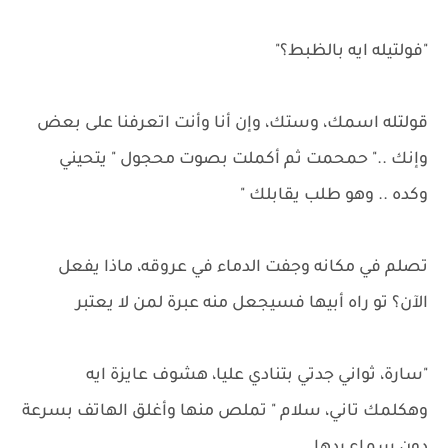
"فولتيله ايه بالظبط؟"
قولتله اسمك، وستك، وإن أنا وأنت اتعرفنا على بعض
وإنك .." حمحمت ثم أكملت بصوت محجول " يتحيني
وكده .. وهو طلب يقابلك "
تصلم في مكانه وجفت الدماء في عروقه، ماذا يفعل
الآن؟ تو راه أبيها فسيجعل منه عبرة لمن لا يعتبر
"سارة، ثواني جدتي بتنادي عليا، هشوف عايزة ايه
وهكلمك تاني، سلام " تملص منها وأغلق الهاتف بسرعة