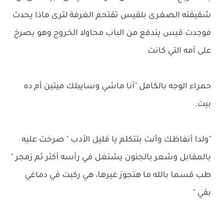
شقيقته الصغرى بلقيس تقتحم الغرفة لترى ماذا يحدث
فوجدت قيس يندفع من الباب محاولا الخروج وهو يصرخ
على أمه التي كانت
حمراء الوجه بالكامل "أنا ماشي وسايبلك ميتين أم ده
بيت.
"ولدا أنفاظك وأنت بتتكلم يا قليل الأدب " صرخت عليه
بالمقابل وشعر بالجنون يشتغل في رأسه أكثر ثم زمجر "
طب قسما بالله ما هتجوز غيرها، هي ركبت في دماغي
بقي "