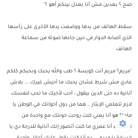
صح ؟ بعدين مش أنا بعدل بينكم أهو ؟"
سقط الهاتف من يدها ووضعت يدها الأخرى على رأسها
الذي أصابه الدوار في حين جاءها صوته من سماعة
الهاتف
"مريم؟ مريم أنت كويسة ؟ طب والله يحبك وبحبكم كلكم
عادي مش شرط عشان يحبك ما أحيش غيرك ... بلاش
أنانية ده حتى الدين بيقول : أحب لأخيك ما تحب لنفسك،
لازم تتعلمي الإيثار .. هما من دول أخواتك في الوطن يا
ماما؟ هو أنا يعني كنت روحت خونتك مع واحدة من
النفساء أنا عمري ما كنت أتصور إنك أنانية للدرجة دي يا