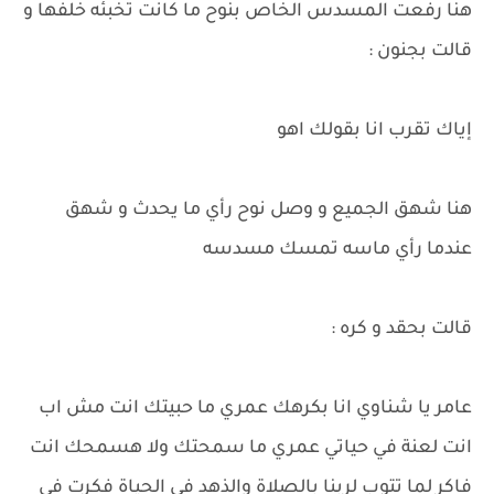
هنا رفعت المسدس الخاص بنوح ما كانت تخبئه خلفها و
قالت بجنون :
إياك تقرب انا بقولك اهو
هنا شهق الجميع و وصل نوح رأي ما يحدث و شهق
عندما رأي ماسه تمسك مسدسه
قالت بحقد و كره :
عامر يا شناوي انا بكرهك عمري ما حبيتك انت مش اب
انت لعنة في حياتي عمري ما سمحتك ولا هسمحك انت
فاكر لما تتوب لربنا بالصلاة والذهد في الحياة فكرت في