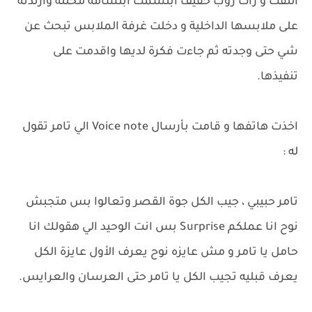
التفت و رأت روب خفيف ابتسمت ابتسامة مختلة وارتدته
على ملابسها الداخلية و دخلت غرفة الملابس تبحث عن
شي حتى وجدته ثم جاءت فكرة لديها واقدمت على
تنفيذها.
اخذت هاتفها و قامت بأرسال Voice note الي تامر تقول
له :
تامر حبيبي ، جيب الكل جوة القصر وتعالوا بس متجبش
نوح انا عملكم Surprise بس انت الوحيد الي هقولك انا
حامل يا تامر و مش عايزه نوح يعرف الأول عايزة الكل
يعرف قبليه تجيب الكل يا تامر حتى العرسان والعرايس.