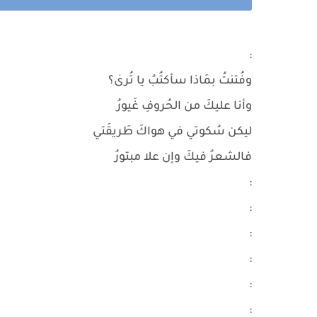
:
وفُتنتُ بمَاذا سأكتُبُ يا تُرىٰ؟
وأنا عليكَ من الحُروفِ غَيورُ
ليكن سُكوتي في هواكَ طَريقَتي
فالشعرُ فيكَ وإن علا مبتورُ
:
:
:
:
:
: