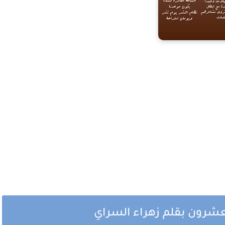
لعشرون بقلم زهراء السراي