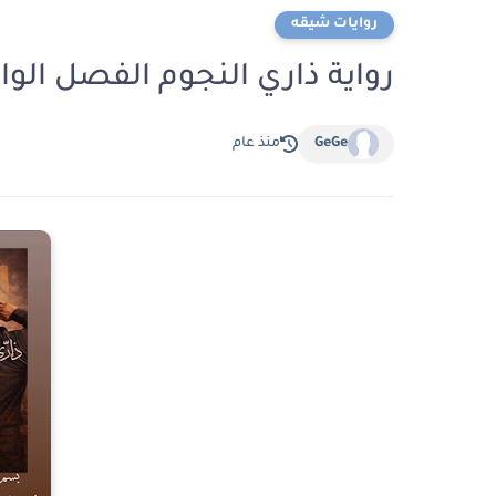
روايات شيقه
رواية ذاري النجوم الفصل الواحد والعشرون 
GeGe
منذ عام