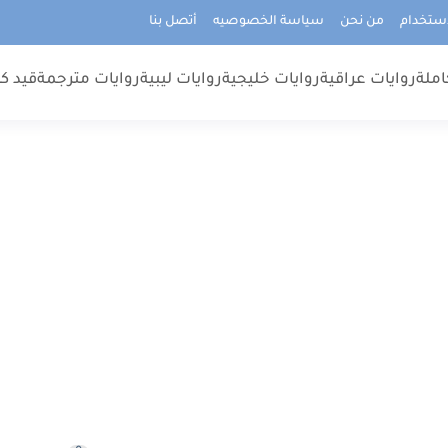
استخدام
من نحن
سياسة الخصوصيه
أتصل بنا
املة
روايات عراقية
روايات خليجية
روايات ليبية
روايات مترجمة
قيد كت