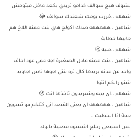
يشوف هيج سوالف كدامو تريدي يكعد عاقل ميتوحش
شهلاء ..خررب يومك شعندك سوالف 😂
شاهين ..هههههه صدك اكولج هاي بنت عمنه اللاخ هم
جاييها خطابة
شهلاء ..منيه 🤔
شاهين ..بنت عمنه عادل الصغيرة اجه عمي عود اخاف
واحد من عدنه يريدها كال تره بنتي اجوها ناس اجاويد
شنو رايكم انتوا
شهلاء ..اي يمه وشيريدون تاخذها انت 😠
شاهين ..هههههه اي يعني القصد اني كتلكم مو تسوون
حجة اذا انخطبت ..
بس اسمعي رجلج اشسوه مصيبة بالولد