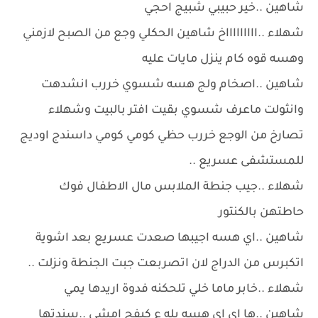
شاهين ..خير حبيبي شبيج احجي
شهلاء ..اااااااااخ شاهين الحكلي وجع من الصبح لازمني
وهسه قوه كام ينزل مايات عليه
شاهين ..اصخام ولج هسه شسوي خررب انشدهت
وانثولت ماعرف شسوي بقيت افتر بالبيت وشهلاء
تصارخ من الوجع خررب حظي كومي كومي داسندج اوديج
للمستشفى عسريع ..
شهلاء ..جيب جنطة الملابس مال الاطفال فوك
حاطتهن بالكنتور
شاهين ..اي هسه اجيبها صعدت عسريع بعد اشوية
اتكبرس من الدراج لان اتصربعت جبت الجنطة ونزلت ..
شهلاء ..خابر ماما خلي تلحكنه فدوة اريدها يمي
شاهين ..ها اي اي هسه يله ع كيفج امشي ..سندتها