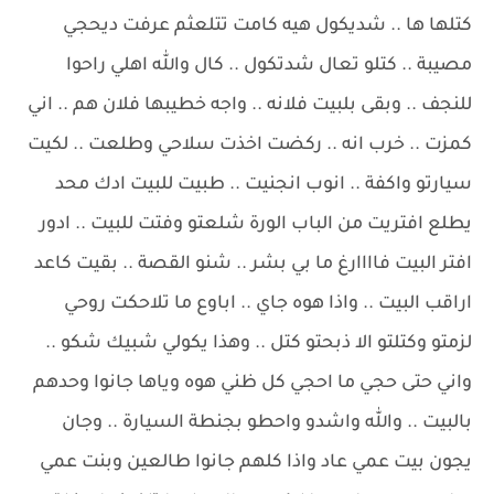
كتلها ها .. شديكول هيه كامت تتلعثم عرفت ديحجي
مصيبة .. كتلو تعال شدتكول .. كال والله اهلي راحوا
للنجف .. وبقى بلبيت فلانه .. واجه خطيبها فلان هم .. اني
كمزت .. خرب انه .. ركضت اخذت سلاحي وطلعت .. لكيت
سيارتو واكفة .. انوب انجنيت .. طبيت للبيت ادك محد
يطلع افتريت من الباب الورة شلعتو وفتت للبيت .. ادور
افتر البيت فاااارغ ما بي بشر .. شنو القصة .. بقيت كاعد
اراقب البيت .. واذا هوه جاي .. اباوع ما تلاحكت روحي
لزمتو وكتلتو الا ذبحتو كتل .. وهذا يكولي شبيك شكو ..
واني حتى حجي ما احجي كل ظني هوه وياها جانوا وحدهم
بالبيت .. والله واشدو واحطو بجنطة السيارة .. وجان
يجون بيت عمي عاد واذا كلهم جانوا طالعين وبنت عمي