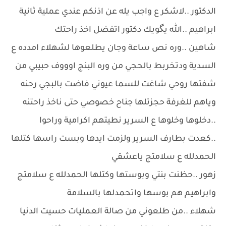
الدكتور ..لاشكر ع واجب يله عن اذنكم عندي عملية ثانية
ابراهيم ..الله يگويك دكتور اتفضل اخذ راحتك
شاهين ..وره نص ساعة وجان يطلعوها لشهلاء امدده ع
السدية ودتخربط بالحجي من وره البنج اوووف حبيبي من
شفتها روحي شاغت للسما عيوني فاضت بالبجي رحنه
وياهم للغرفة حجزتلها جناح خصوصي حتى ناخذ راحتنه
..دخلوها وخلوها ع السرير نطيتهم اكرامية وراحوا
..كعدت بطارف السرير ولزمت ايدها وبست راسها كتلها
الحمدلله ع سلامتج ياعشقي
زهور ..حظنت بنتي وبوستها وكتلها الحمدلله ع سلامتج
وابراهيم هم بوسها واتحمدلها بالسلامة
شهلاء ..من طلعوني من صالة العمليات حسيت الدنيا