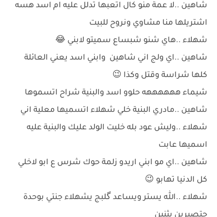
شاهين ..لا عمة منو كال اتعبها تدلل عليه ام اسد هسه
اشتريلها منا مشاوي ونروح للبيت
شهلاء ..هاي شنو شبساع سميتو لابني 😂
شاهين ..اي ولج اني شاهين وابني اسد يعني العائلة
كلها شراسة وقتل وكذا 😉
شيماء ههههههه حلوو اسد والبنية شراح اتسموها
شاهين ..مادري البنية خلي شهلاء اتسميها معلية اني
شهلاء ..وليش عود بله خليت الولد عليك والبنية عليه
اسميها عابت
شاهين ..اي مو ابني اريدو زلمة حوك شرس ع ابو لاخلي
كل الدنيا تهابو 😉
شهلاء ..الله يستر ويساعد گلبج يشهلاء جنتي بوحدة
حتصيرين بثنين