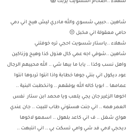
شهلاء ..اصخام اشسويت يربك 😱
شاهين ..حبيبي شسوي والله مادري ليش هيج اني دمي
حامي معقولة اني مخبل 😔
شهلاء ..ياستار شسويت احجي تره خوفتني
شاهين ..شوفي اجه عمي كال هذول كذا وهيج وزناكين
واهل نسب وكذا .. يابا ما بيها شي .. الله محييهم الرجال
عود ديكول اني بنتي جوها خطابة واذا انتوا تردوها انتوا
عمامها .. ابويا كاله الله يوفقهم .. وانخطبت البنية ..
اخوها الزغير جان يجي يلعب ويا محمد ابن ستار نفس
العمر همه .. اني جنت هستوني طاب للبيت .. جان عندي
هواي شغل .. ف اني كاعد بلهول .. اسمعو لاخوها
ديحجي لامي فد شي وامي تسكت بي .. اني انتبهت ..