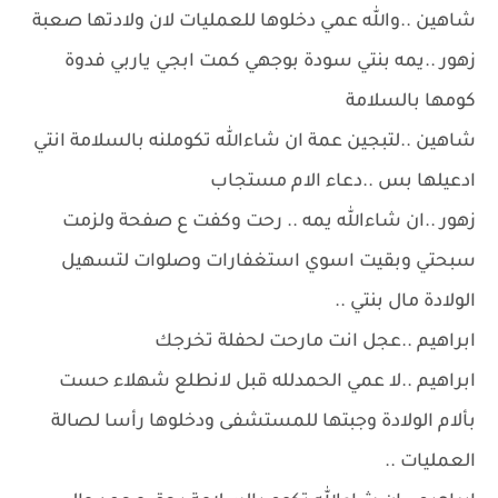
شاهين ..والله عمي دخلوها للعمليات لان ولادتها صعبة
زهور ..يمه بنتي سودة بوجهي كمت ابجي ياربي فدوة
كومها بالسلامة
شاهين ..لتبجين عمة ان شاءالله تكوملنه بالسلامة انتي
ادعيلها بس ..دعاء الام مستجاب
زهور ..ان شاءالله يمه .. رحت وكفت ع صفحة ولزمت
سبحتي وبقيت اسوي استغفارات وصلوات لتسهيل
الولادة مال بنتي ..
ابراهيم ..عجل انت مارحت لحفلة تخرجك
ابراهيم ..لا عمي الحمدلله قبل لانطلع شهلاء حست
بألام الولادة وجبتها للمستشفى ودخلوها رأسا لصالة
العمليات ..