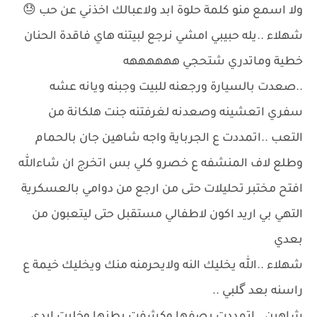
ولا اسمع منو كلمة حلوة ابد ولاعبالك اخذني عن حب 😓
شهلاء ..يله حبيبي امشي نرجع لبيتنه هاي فاقدة الحنان
خطية وماتدري شتحجي ههههههه
..صعدت بالسيارة ورجعنه للبيت وجبنه ويانه عشه
سفري اتعشينه وصعدنه لغرفتنه جنت هلكانة من
التعب ..اتمددت ع الجرباية واجه شاهين جان بالحمام
وطلع لاف المنشفه ع خصرو كلي بس اتخرج ان شاءالله
افتح مختبر تحليلات حتى من ارجع من دوامي بالعسكرية
التهي بي اريد اكون لاطفالي مستقبل حتى ليتعبون من
بعدي
شهلاء ..الله يخليك النه ولايحرمنه منك ويخليك خيمة ع
راسنه بعد گلبي ..