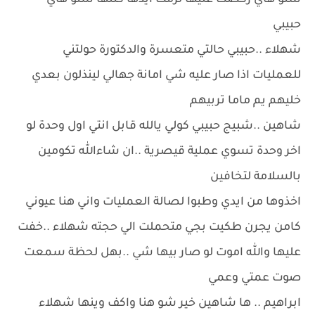
شنو هاي ركضت عليها لزمت ايدها كتلها شنو هاي
حبيبي
شهلاء ..حبيبي حالتي متعسرة والدكتورة حولتني
للعمليات اذا صار عليه شي امانة جهالي لينذلون بعدي
خليهم يم ماما تربيهم
شاهين ..شبيج حبيبي كولي يالله قابل انتي اول وحدة لو
اخر وحدة تسوي عملية قيصرية ..ان شاءالله تكومين
بالسلامة لتخافين
اخذوها من ايدي وطبوا لصالة العمليات واني هنا عيوني
كامن يجرن طكيت بجي متحملت الي حجته شهلاء ..خفت
عليها والله اموت لو صار بيها شي ..بهل لحظة سمعت
صوت عمتي وعمي
ابراهيم .. ها شاهين خير شو هنا واكف وينها شهلاء