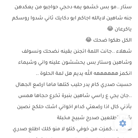
ستار ..مو بس خشمو يمه دحجي حواجبو من يعكدهن
جنه شاهين لايالله اجاكم ابو دكايك ثاني شدوا روسكم
ياكرعان 😂
الكل طكوا ضحك 😂
شهلاء ..جانت اللمة اتجنن بقينه نضحك ونسولف
وشاهين وستار بس يحششون علينه واني وشيماء
انكمز ههههههه الله يديم هل لمة الحلوة ..
حسيت صدري كام يدر حليب كتلها ماما ارضع الجهال
..جان يجي ع راسي شاهين بنبرة تخرع حجاها همس
بأذني كال اذا رضعتي كدام اخواني اشك حلكج نصين
شنو اتطلعين صدرج شبيج مخبلة
شهلاء ..كمزت من خوفي كتلو لا منو كلك اطلع صدري