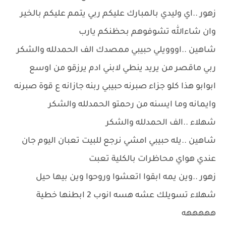
زهور ..اي وليدي بالمبارك عليكم ربي يتمم عليكم بالخير
وان شاءالله تشوفوهم بحظنكم يارب
شاهين ..اووويلي حبيبي ممصدك الف الحمدلله والشكر
ربي ماقصر من يريد ينطي لابني ادم يرزقو من اوسع
ابوابو هذا كلو جزاء صبرنه حبيبي ربنه جازانه ع قوة صبرنه
وايمانه وما ايسنه من رحمتو الحمدلله والشكر
شهلاء ..الف الحمدلله والشكر
شاهين ..يله حبيبي امشي نرجع للبيت تعبان اليوم جان
عندي هواي محاظرات بالكلية تعبت
زهور ..وين يمه ابقوا اتعشوا وروحوا وين بيها حيل
شهلاء تسويلك عشه هسه انوب 2 ابطنها خطية
هههههه