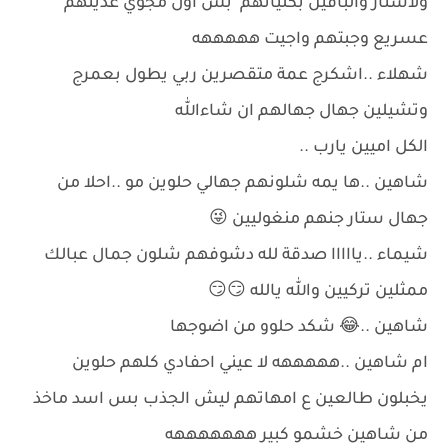
ولاستار والباقين بكلياتهم بس اول مجوي غديتهم
عسريع وجبتهم واجيت هههههه
شهلاء ..اشكرج عمة متقصرين ربي يطول بعمرج
وتشيلين جهال جهالهم ان شاءالله
الكل اميين يارب ..
شاهين ..ها يمه شلونهم جهالي حلوين مو ..احلا من
جهال ستار جنهم منغوليين 😜
شيماء ..يااااا صدقة لله دشوفهم شلون جمال عبالك
ممثلين تركيين والله يالله 😏😏
شاهين ..😂 شكد حلوو من اضوجها
ام شاهين ..هههههه لا عيني احفادي كلهم حلوين
يخبلون طالعين ع امهاتهم ليش الجذب بس اسد ماخذ
من شاهين خشمو كبير هههههههه