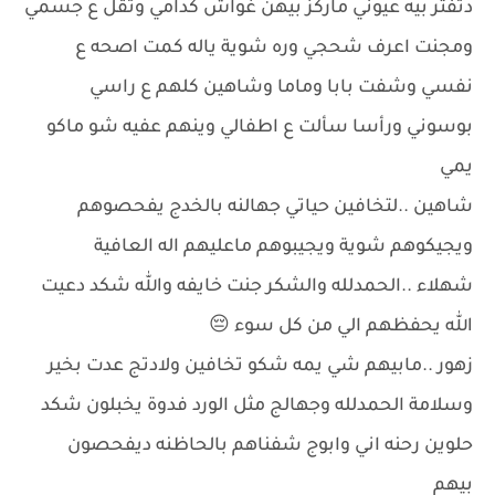
دتفتر بيه عيوني ماركز بيهن غواش كدامي وثقل ع جسمي
ومجنت اعرف شحجي وره شوية ياله كمت اصحه ع
نفسي وشفت بابا وماما وشاهين كلهم ع راسي
بوسوني ورأسا سألت ع اطفالي وينهم عفيه شو ماكو
يمي
شاهين ..لتخافين حياتي جهالنه بالخدج يفحصوهم
ويجيكوهم شوية ويجيبوهم ماعليهم اله العافية
شهلاء ..الحمدلله والشكر جنت خايفه والله شكد دعيت
الله يحفظهم الي من كل سوء 😔
زهور ..مابيهم شي يمه شكو تخافين ولادتج عدت بخير
وسلامة الحمدلله وجهالج مثل الورد فدوة يخبلون شكد
حلوين رحنه اني وابوج شفناهم بالحاظنه ديفحصون
بيهم