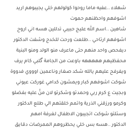
شهلاء ..عفيه ماما روحوا كولولهم خلي يجيبوهم اريد
اشوفهم واحظنهم حموت
شاهين ..اسم الله عليج حبيبي تدللين هسه اني اروح
اشوفهم ارتاحي ..طلعت ورحت للخدج وشفت الدكتور
ديفحص واحد منهم حتى ماعرف منو الولد ومنو البنية
محفظيهم هههههه باوعت من الجامة گلبي كام يرف
ويفرفح عليهم يالله شكد صغار وناعمين اوووي فدووة
شوكت اشوفهم كبار ويمشون كدامي غوركت عيوني
وبجيت ع كرم ربي وحمدتو وشكرتو لان منَّ عليه بفضلو
وكرمو ورزقني الذرية واتمم خلقتهم الي طلع الدكتور
وسئلتو شوكت اتجيبون الاطفال لغرفة امهم
الدكتور ..هسه بس خلي يحظروهم الممرضات دقايق