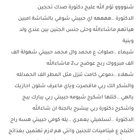
شنوووو تؤم الله عليج دكتورة صدك تحجين
الدكتورة ..ههههه اي حبيبتي شوفي بالشاشة امبين
هياتهم ماشاءالله وحتى جنس الجنين بين عندي ولد
وبنية
شيماء ..صلوات ع محمد وال محمد حبيبتي شهولة الف
الف مبرووك ربج عوضج ب2 ماشاءالله
شهلاء ..دموعي كامت تنزل مثل المطر الف الحمدلله
والشكر الك ربي ماقصرت وياي ماعرف شلون اجازيك
يالهي ..كتلها اشكرج شيومه حبيبتي ربي يبارك بيج
واشكرج دكتورة ربي يبشرج بالجنة ان شاءالله
الدكتورة ..تسلميلي يعمري ..يله كومي حبيبتي هسه راح
اكتبلج ع فيتامينات للجنين وانتي هم لازم تهتمين بغذائج