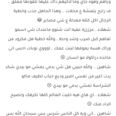
وياهم وهوه جاي وما لاكيهم داك عليها تلفونها مغلق ..
ف رايح يتمشة ع محلات .. وهذا الجاهل جذب وخطية
الرجال اكل كتله معدلة ع شي مصاير 😂
شهلاء ..عززززة عفيه انت شنوو ماعندك شي اسمو
تفاهم كبل ضرب وشد وحط ..والله خطية هل مكرود من
وراك هسه يعوفها لبنت عمك ..اوووي نوبات احس اني
ماخذه دراكولا مو انسان 😝
شاهين .. والله حبيبي هل شي بدمي يمشي مو بيدي شكد
ردت اغير من نفسي اصير وديع حباب لطيف ماكو
الشراسة تمشي بدمي مو بيدي 😒
شهلاء ..اي هاي هيه خليت العالم كلها تكرهك وتصيح
الداد منك 😒
شاهين ..اني ويه كل الناس شرس بس سبحان الله بس