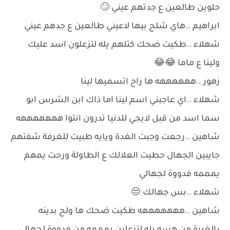
حلوين طالعين ع جدتهم عيني 🙄
ابراهيم ..هاي شلج بيها لاعيني طالعين ع جدهم عيني
شهلاء ..طكيت ضحك كتلهم يله لتزعلون اسد عليك
ولينا ع ماما 😂😂
زهور ..ههههههه ها راح اتسميها لينا
شهلاء ..اي عاجبني اسم لينا اما ذاك ابن الشرس ابو
سما اسد من قبل لايجي للدنيا تدرون انتوا هههههههه
شاهين ..رجعت وجبت الغدة ويايه طبيت للغرفة شفتهم
جايبين الجهال حطيت العلالك ع الطاولة ورحت يمهم
يمممه فدووة لجهالي
شهلاء ..بس جهالك 😒
شاهين ..هههههههه طكيت ضحك ها ولج بدينه