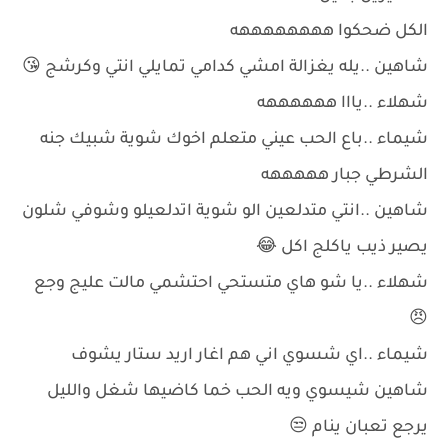
الكل ضحكوا ههههههههه
شاهين ..يله يغزالة امشي كدامي تمايلي انتي وكرشج 😘
شهلاء ..يااا ههههههه
شيماء ..باع الحب عيني متعلم اخوك شوية شبيك جنه
الشرطي جبار هههههه
شاهين ..انتي متدلعين الو شوية اتدلعيلو وشوفي شلون
يصير ذيب ياكلج اكل 😂
شهلاء ..يا شو هاي متستحي احتشمي مالت عليج وجع
😠
شيماء ..اي شسوي اني هم اغار اريد ستار يشوف
شاهين شيسوي ويه الحب خما كاضيها شغل والليل
يرجع تعبان ينام 😒