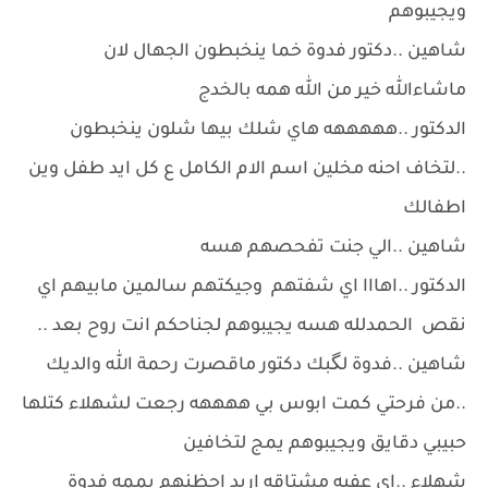
ويجيبوهم
شاهين ..دكتور فدوة خما ينخبطون الجهال لان
ماشاءالله خير من الله همه بالخدج
الدكتور ..هههههه هاي شلك بيها شلون ينخبطون
..لتخاف احنه مخلين اسم الام الكامل ع كل ايد طفل وين
اطفالك
شاهين ..الي جنت تفحصهم هسه
الدكتور ..اهااا اي شفتهم وجيكتهم سالمين مابيهم اي
نقص الحمدلله هسه يجيبوهم لجناحكم انت روح بعد ..
شاهين ..فدوة لگبك دكتور ماقصرت رحمة الله والديك
..من فرحتي كمت ابوس بي ههههه رجعت لشهلاء كتلها
حبيبي دقايق ويجيبوهم يمج لتخافين
شهلاء ..اي عفيه مشتاقه اريد احظنهم يممه فدوة