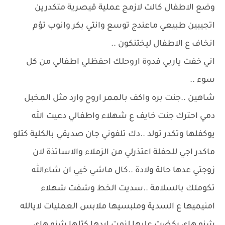
وضع الاطفال كالت لازمج عملية قيصرية متكدرين
اتجيبين طبيعي ماعندج توسع وانتي بكر وانوب تؤم
انخاف ع الاطفال ليختنكون ..
اني خفت ياربي فدوة اروحلك احفظلي اطفالي من كل
سوء ..
شاهين ..جنت بره واكف بالممر اروح وارد مثل المخبل
دمي احترك جنت خايف ع شهلاء واطفالي دعيت الله
يوكفلها وتكدر تولد ..دك تلفوني جان صديقي بالكلية كتلو
ماكدر اجي للحفلة اعتذرلي من الزملاء والاساتذة لان
زوجتي عدها حالة ولادة ..كال ماشي خيي ان شاءالله
تكوملك بالسلامة ..سديت الخط وشفت شهلاء
امنيميها ع السدية وملبسيها ملابس العمليات لايالله