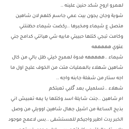
لعمرو اروح شكد حنين علينه ..
شوية وجان يجون بيت عمي جاسم كلهم لان شاهين
متصل ع شيماء ومخبرها ..ركضت شيماء حظنتني
وكامت تبجي كتلها حبيبتي مابيه شي هياتني كدامج جني
عتوي هههههه
شيماء ..هههههه فدوة لعمرج خيتي ظل بالي من كال
شاهين شهلاء بالعمليات متت من الخوف عليج اول ما
اجه ستار من شغلة جابنه واجه ..
شهلاء ..تسلميلي بعد گلبي تعبتكم
ام شاهين ..جنت شايلة اسد وكتلها يا يمه تعبيش اني
بذيج الساعة من اشيل جهال شاهين اوويلي من وصل
الخبر ردت اطير واجيكم للمستشفى ..بس لاعمج موجود