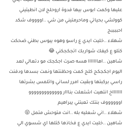
شاهين ..اتمددت بصفها وكشفت بطنها وخليت ايدي
عليها وكمت ابوس بيها فدوة اروحلج لان انطيتيني
كوولشي بحياتي وماحرمتيني من شي ..اووووف شكد
احببببج
شهلاء ..خليت ايدي ع راسو وهوه يبوس بطني ضحكت
كتلو ع كيفك شواربك اتجكجكني 😂
شاهين ..اهااااااا هسه صرت اجكجك مو دتعالي لعد
اليوم اجكجكج كلج كمت وحظنتها ونمت بسدها ودفنت
راسي بركبتها وبقيت امرر لساني واتلمس بشرتها
اااااااخ انتهيت اشتعلت بنااار ووووووووووووو
اووووووف بنتك تعبتني يبراهيم
شهلاء ..اني شعليه بله ..انت متوحش متمل 😝
شاهين ..خليت ايدي ع فخاذها كتلها اي شسوي الي