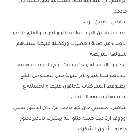
ابراهيم ..ان شاءالله تكوم بالسلامة بحق محمد وال
محمد
شاهين ..اميين يارب
بعد ساعة من الترقب والانتظار والخوف والقلق طلعوا
الاطباء من صالة العمليات وركضنه عليهم سئلناهم
شلونها المريضه
الدكتور ..الحمدلله ولدت وجابت تؤم ولد وبنية وهسه
اخذناهم للحاظنه والام شوية بس تصحه من البنج
ايطلوعها الممرضات لتخافون عليها والحمدلله ع
سلامتها وسلامة الاطفال
شاهين ..جسمي جان كلو يرجف من جان الدكتور يحجي
اوووف ارتاحيت هسه كتلو الله يبشرك بالخير دكتور
ماعرف شلون اتشكرك