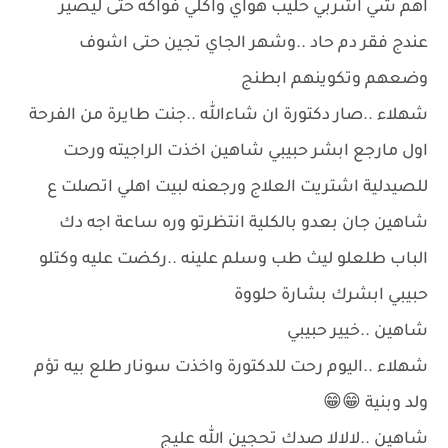
اهم شي اشربي حليب هواي واكلي فواكه حتى ليصير
عندج فقر دم حاد ..وشهر الجاي تجين حتى اشوف
وضعهم وتكوينهم ابطنج
شهلاء ..صار دكتورة ان شاءالله ..جنت طايرة من الفرحة
اول مارجع ابشر حبيبي شاهين اخذت الراجيته ورحت
للصيدلية اشتريت العلاج ورجعنه لبيت اهلي اتصلت ع
شاهين جان بعدو بالكلية انتظرتو وره ساعة اجه دك
الباب طلعلو ليث طب وسلم علينه ..ركضت عليه وكتلو
حبيبي ابشرك بشارة حلووة
شاهين ..خيير حبيبي
شهلاء ..اليوم رحت للدكتورة واخذت سونار طلع بيه تؤم
ولد وبنية 😁😁
شاهين ..لالالا صدك تحجين الله عليج