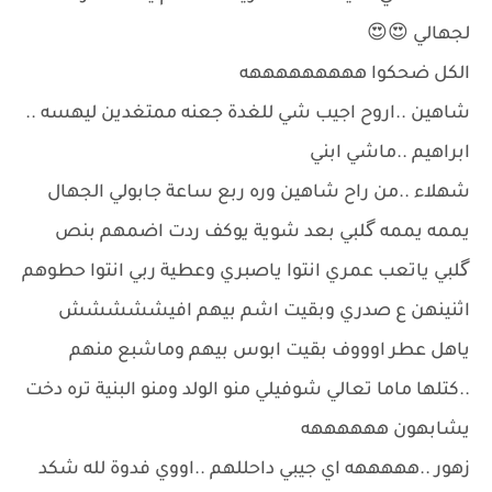
لجهالي 😍😍
الكل ضحكوا هههههههههه
شاهين ..اروح اجيب شي للغدة جعنه ممتغدين ليهسه ..
ابراهيم ..ماشي ابني
شهلاء ..من راح شاهين وره ربع ساعة جابولي الجهال
يممه يممه گلبي بعد شوية يوكف ردت اضمهم بنص
گلبي ياتعب عمري انتوا ياصبري وعطية ربي انتوا حطوهم
اثنينهن ع صدري وبقيت اشم بيهم افيششششش
ياهل عطر اوووف بقيت ابوس بيهم وماشبع منهم
..كتلها ماما تعالي شوفيلي منو الولد ومنو البنية تره دخت
يشابهون ههههههه
زهور ..هههههه اي جيبي داحللهم ..اووي فدوة لله شكد