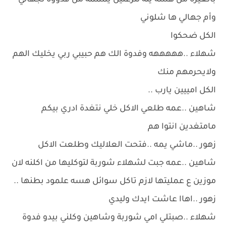
بالغيرة من هسه يله لتزعلين يمممه من فدووة لجهالي
وأم جهالي ها شلوني
الكل ضحكوا
شهلاء ..هههههه وفدوة الك هم حبيبي ربي يخليك الهم
ولايحرمهم منك
الكل امييين يارب ..
شاهين ..عمه طلعي الاكل خلي نتغدة ادري بيكم
مامتغدين انتوا هم
زهور ..ماشي يمه ..فتحت العلاليك وطلعت الاكل
شاهين ..عمه جبت لشهلاء شوربة لتوكليها من اكلنه لان
موزين ع عمليتها لازم تاكل سوائل هسه علمود بطنها ..
زهور ..اهاا عاشت ايدك وليدي
شهلاء ..صبتلي امي شوربة وشاهين وكلني بيدو فدوة