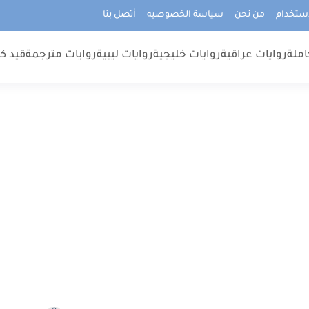
استخدام
من نحن
سياسة الخصوصيه
أتصل بنا
املة
روايات عراقية
روايات خليجية
روايات ليبية
روايات مترجمة
قيد كت