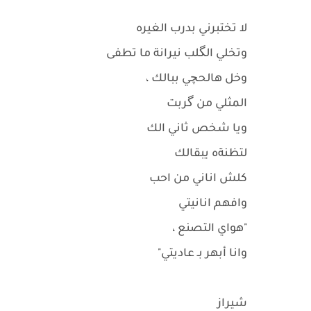
لا تختبرني بدرب الغيره
وتخلي الگلب نيرانة ما تطفى
وخل هالحچي ببالك ،
المثلي من گربت
ويا شخص ثاني الك
لتظنةه يبقالك
كلش اناني من احب
وافهم انانيتي
"هواي التصنع ،
وانا أبهر بـ عاديتي"
شيراز