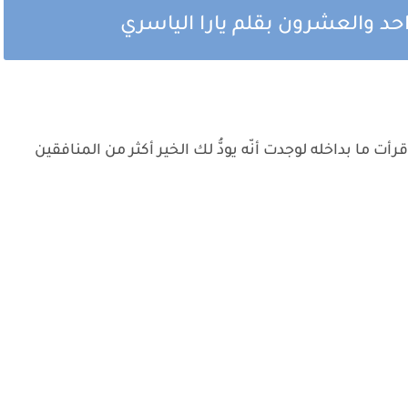
احد والعشرون بقلم يارا الياسري
ت ما بداخله لوجدت أنّه يودُّ لك الخير أكثر من المنافقين