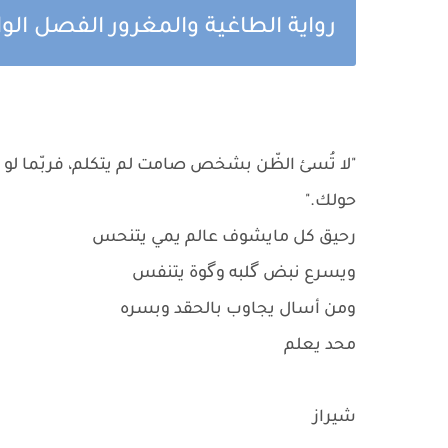
رواية الطاغية والمغرور الفصل الو
"لا تُسئ الظّن بشخص صامت لم يتكلم، فربّما لو قرأ
حولك."
رحيق كل مايشوف عالم يمي يتنحس
ويسرع نبض گلبه وگوة يتنفس
ومن أسال يجاوب بالحقد وبسره
محد يعلم
شيراز