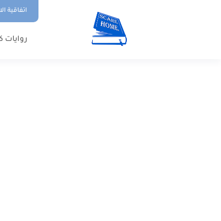
اتفاقية ال
روايات ك