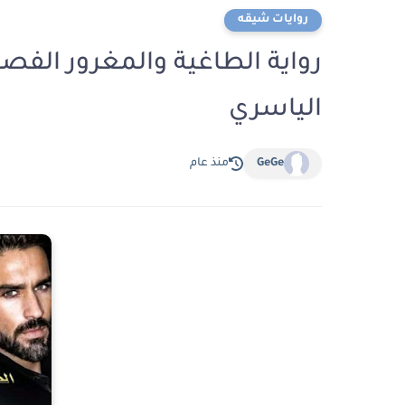
روايات شيقه
الياسري
GeGe
منذ عام