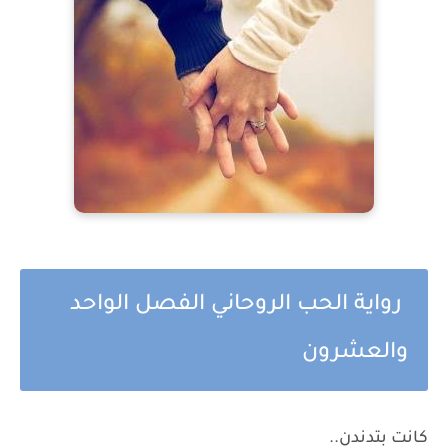
رواية الحب الروحاني الفصل الواحد
والعشرون
كانت بتدندن..