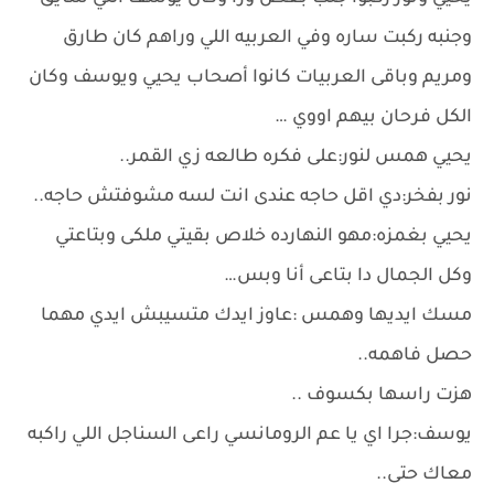
وجنبه ركبت ساره وفي العربيه اللي وراهم كان طارق
ومريم وباقى العربيات كانوا أصحاب يحيي ويوسف وكان
الكل فرحان بيهم اووي …
يحيي همس لنور:على فكره طالعه زي القمر..
نور بفخر:دي اقل حاجه عندى انت لسه مشوفتش حاجه..
يحيي بغمزه:مهو النهارده خلاص بقيتي ملكى وبتاعتي
وكل الجمال دا بتاعى أنا وبس…
مسك ايديها وهمس :عاوز ايدك متسيبش ايدي مهما
حصل فاهمه..
هزت راسها بكسوف ..
يوسف:جرا اي يا عم الرومانسي راعى السناجل اللي راكبه
معاك حتى..