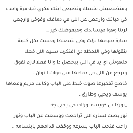
ومتضيعيش نفسك وتضيعى ابنك فكري فيه مرة واحده
في حياتك وارجعى عن اللى في دماغك وفوقى وارجعى
لربنا وهوا هيساندك وهيعوضك خير …
سارة دموعها نزلت وهى بتبصلها وحست بكل كلمة
بتقولها وفي اللحظه دي افتكرت سليم اللى فعلا
ملهوش اي يد في اللي بيحصل دا وانا فعلا لازم تفوق
وترجع عن اللي في دماغها قبل فوات الاوان..
قاطع تفكيرها صوت خبط على الباب وكانت مريم ومعاها
يوسف ويحيي وطارق..
_نور؟انتى كويسه نور!افتحى يحيي جه..
نور بصت لساره اللى تراجعت ووسعت عن الباب ونور
راحت فتحت الباب بسرعه ووقفت قدامهم بابتسامه ..