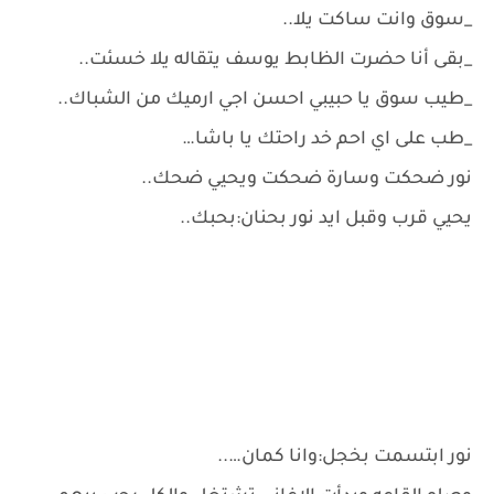
_سوق وانت ساكت يلا..
_بقى أنا حضرت الظابط يوسف يتقاله يلا خسئت..
_طيب سوق يا حبيبي احسن اجي ارميك من الشباك..
_طب على اي احم خد راحتك يا باشا…
نور ضحكت وسارة ضحكت ويحيي ضحك..
يحيي قرب وقبل ايد نور بحنان:بحبك..
نور ابتسمت بخجل:وانا كمان…..