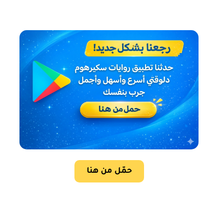
حمّل من هنا