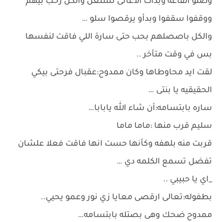
وصلو القاعه وبدأت الاغانى تشتغل والكل رحب بيهم
ووقفوا سقفوا وبدأو يرقصوا سلو …
والكل باصصلهم بحب حتى سارة اللي فاقت لنفسها
بس في وقت متأخر ..
لقت ايد محاوطاها وكان ممدوح:عقبال فرحتى بيكي
الحقيقيه يا بنتى …
ساره بابتسامه:أن شاء الله يابابا…
سليم قرب منها :ماما ماما
قربت منه بلهفه وكأنها حست انها فاقت فعلا علشان
تفضل تسمع الكلمه دي …
_اي يا حبيبي ..
بطفوله:تعالى ارقصى معايا زي نور وعمو يحيي..
ممدوح ضحك وهى بصتله بابتسامه…