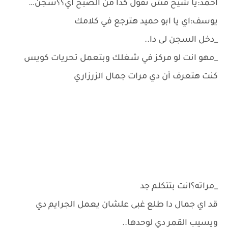
احمد:يا شيخ مش تقول كدا من الصبح اي؟؟سجن…
يوسف:اي يا ابو حميد هترجع في كلامك
_دخل السجن لى دا..
_مهو انت لو مركز في شغلك وبتعمل تحريات كويس
كنت هتعرف أن دي مرات جمال الزرزاري
_مراته؟انت بتتكلم جد
قد اي جمال دا طلع غبى علشان يعمل الجرايم دي
ويسيب القمر دي لوحدها..