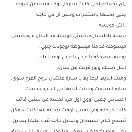
_اي يجماعه اختى كانت بتباركلى وكنا مندمجين شويه .
يحيي بصلها باستغراب وحس أن في حاجه
_انتى كويسه
بصتله باطمئنان:مكنتش كويسه قد النهارده ومكنتش
مبسوطه قد منا مبسوطه بوجودك جنبي .
يوسف بضحكه:يا عيني يا عيني اوعدنا يارب ..
الكل ضحك ونور قربت من سارة..
ومدت ايديها ليها:يلا يا سارة علشان نروح الفرح سوى..
سارة ابتسمت وحطت ايديها في ايد نور وحست
احساس جميل اووي اول مره تحسه من سنين فاتت
كانت فرحانه وفي نفس الوقت ندمانه انها كانت ممكن
تسمع كلام الشيطان وتعمل حاجه تندم عليها بعدين ..
يحيي ونور ركبوا جنب بعض ورا وكان يوسف اللي سايق