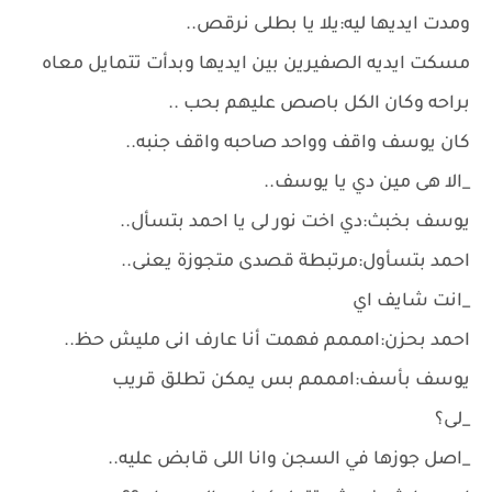
ومدت ايديها ليه:يلا يا بطلى نرقص..
مسكت ايديه الصفيرين بين ايديها وبدأت تتمايل معاه
براحه وكان الكل باصص عليهم بحب ..
كان يوسف واقف وواحد صاحبه واقف جنبه..
_الا هى مين دي يا يوسف..
يوسف بخبث:دي اخت نور لى يا احمد بتسأل..
احمد بتسأول:مرتبطة قصدى متجوزة يعنى..
_انت شايف اي
احمد بحزن:امممم فهمت أنا عارف انى مليش حظ..
يوسف بأسف:امممم بس يمكن تطلق قريب
_لى؟
_اصل جوزها في السجن وانا اللى قابض عليه..