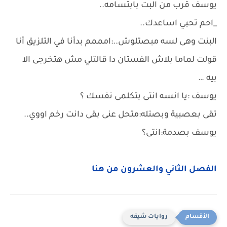
يوسف قرب من البت بابتسامه..
_احم تحبي اساعدك..
البنت وهى لسه مبصتلوش..:امممم بدأنا في التلزيق أنا
قولت لماما بلاش الفستان دا قالتلي مش هتخرجى الا
بيه …
يوسف :يا انسه انتى بتكلمى نفسك ؟
تقى بعصبية وبصتله:متحل عنى بقى دانت رخم اووي..
يوسف بصدمة:انتى؟
الفصل الثاني والعشرون من هنا
روايات شيقه