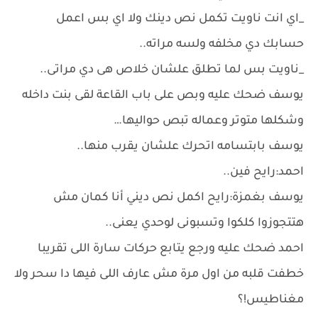
_اي انت ناويت تكمل نص دينك ولا اي بس اعمل
حسابك دي مخلفه ولسه مراته..
_ناويت بس لما تطلق علشان خلاص هى دي مراتى..
يوسف ضحك عليه وبص على باب القاعة لقى بنت داخله
وشكلها متوتر وعماله تبص حواليها…
يوسف بابتسامه اتحرك علشان يقرب منها..
احمد:رايح فين..
يوسف بغمزة:رايح اكمل نص ديني أنا كمان مش
هتتجوزوا كلكوا وتسبونى لوحدي يعنى..
احمد ضحك عليه ورجع يتابع حركات سارة اللى تقريبا
خطفت قلبه من اول مرة مش عارف اللى فيها دا سحر ولا
مغناطيس!؟