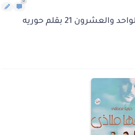
0
رواية عشقها ملاذي الفصل الواحد والعشرون 21 بقلم حوريه