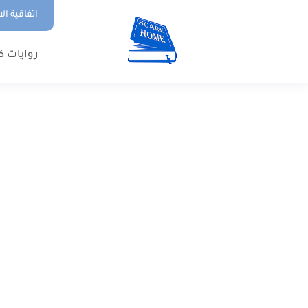
اتفاقية ال
روايات ك