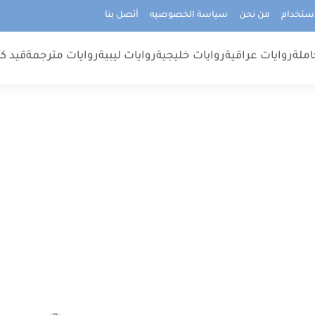
استخدام
من نحن
سياسة الخصوصيه
أتصل بنا
املة
روايات عراقية
روايات خليجية
روايات ليبية
روايات مترجمة
قيد كت