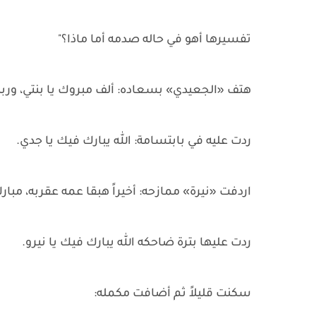
تفسيرها أهو في حاله صدمه أما ماذا؟"
هتف «الجعيدي» بسعاده: ألف مبروك يا بنتي، وربن
ردت عليه في بابتسامة: الله يبارك فيك يا جدي.
اردفت «نيرة» ممازحه: أخيراً هبقا عمه عقربه، مبارك
ردت عليها بترة ضاحكه الله يبارك فيك يا نيرو.
سكنت قليلاً ثم أضافت مكمله: