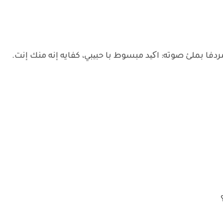
دفا بملئ صوته: اکید مبسوط با حبیبي، كفايه إنه منك إنت.