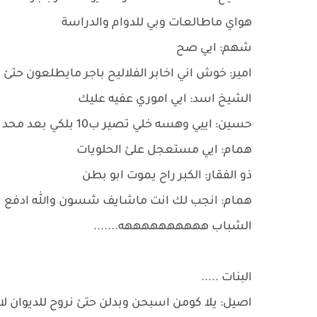
هواي ماطالعات وبي للدوام والدراسة
شهم: ايي صح
امير: خوش اني اخابر الفلاليح باجر مايطلعون حتئ 
الشيخ اسد: ايي اموري عفيه عليك
حسين: اييي وهسه خلي تصير ب10 بلكي بعد محد يجي حتئ نسد الديوان ونصيحهن يجن
همام: ايي مستعجل علئ الحلويات
ذو الفقار: الكبر راح يموت ابو بطن
همام: انجب لك انت ماشايف شسون والله ادفع ن
الشباب ههههههههههه.......
البنات .....
اصيل: يلا كومن اسبحن وبدلن حتئ نروح للديوان ل