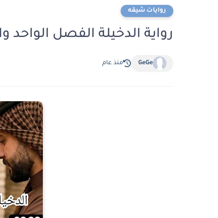
روايات شيقه
رواية الدخيلة الفصل الواحد والعشرون 21 ب
GeGe
منذ عام