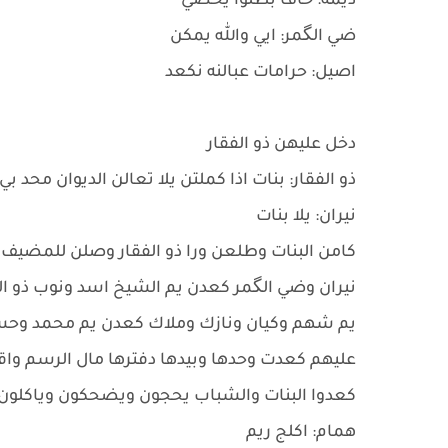
ديمه: خاف بطلوا يحضي
ضي الگمر: ايي والله يمكن
اصيل: حرامات عبالنه نكعد
دخل عليهن ذو الفقار
ذو الفقار: بنات اذا كملتن يلا تعالن الديوان محد بي
نيران: يلا بنات
كامن البنات وطلعن ورا ذو الفقار وصلن للمضيف 
نيران وضي الگمر كعدن يم الشيخ اسد ونوب ذو 
يم شهم وكيان ونازك وملاك كعدن يم محمد وحسين
عليهم كعدت وحدها وبيدها دفترها مال الرسم واق
كعدوا البنات والشباب يحجون ويضحكون وياكلو
همام: اكلج ريم