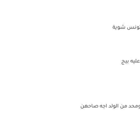
تونس شوية
يه بيج