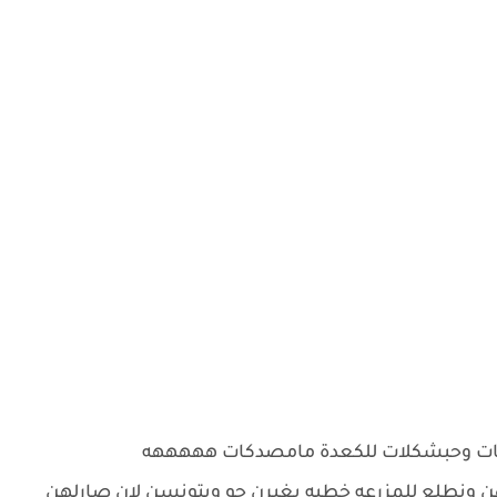
يات وحبشكلات للكعدة مامصدكات هههههه
هن ونطلع للمزرعه خطيه يغيرن جو ويتونسن لان صارلهن