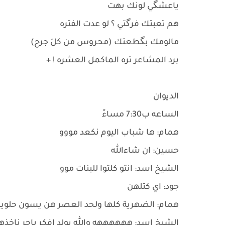
ياعشگي لونك بهت
هم تعبتك فرگتي ؟ لو عدت الفتره
مالومك بگطعتك (محروس من كلَ جرح)
برد المشاعر تره الماكمل العشره ! +
الديوان
الساعه ب7:30 مساءً
همام: ها شباب اليوم نكعد مووو
حسين: ان شاءالله
الشيخ اسد: انتو كلتوا للبنات موو
جود: اي كتلهن
همام: الضهرية كلها ولحد العصر هن يسون حلو
الشيخ اسد: ههههههه والله يولد افكر باجر ناخذ