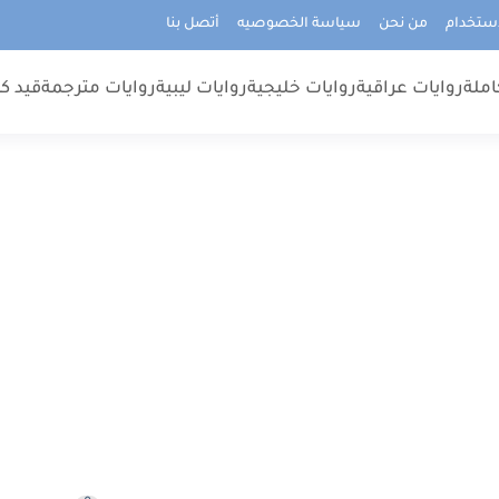
استخدام
من نحن
سياسة الخصوصيه
أتصل بنا
املة
روايات عراقية
روايات خليجية
روايات ليبية
روايات مترجمة
قيد كت