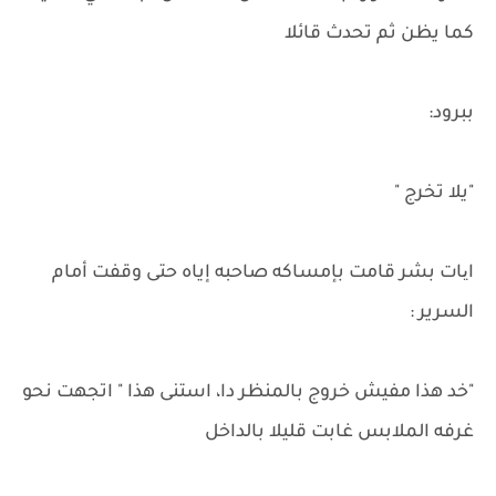
كما يظن ثم تحدث قائلا
ببرود:
"يلا تخرج "
ایات بشر قامت بإمساكه صاحبه إياه حتى وقفت أمام
السرير :
"خد هذا مفيش خروج بالمنظر دا، استنى هذا " اتجهت نحو
غرفه الملابس غابت قليلا بالداخل