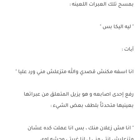
بمسح تلك العبرات اللعينه :
" ليه اليكا بس "
آیات :
انا اسفه مكنش قصدي والله متزعلش مني ورد عليا "
رفع إحدى اصابعه و هو يزيل المتعلق من عبراتها
بعينيها متحدثاً بلطف بعض الشيء :
" انا مش زعلان منك ، بس انا عملت كده عشان
متزعليش انتي مني ! ، انا غيرتي وحشه اوي .