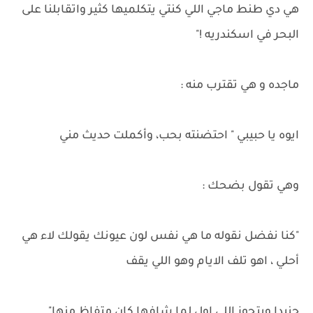
هي دي طنط ماجي اللي كنتي يتكلميها كثير واتقابلنا على
البحر في اسكندريه !"
ماجده و هي تقترب منه :
ايوه يا حبيبي " احتضنته بحب، وأكملت حديث مني
وهي تقول بضحك :
"كنا نفضل نقوله ما هي نفس لون عيونك يقولك لاء هي
أحلي ، اهو تلف الايام وهو اللي يقف
جنبدا ويتجوز اللي اول لما شافها كان متفاظ منها"