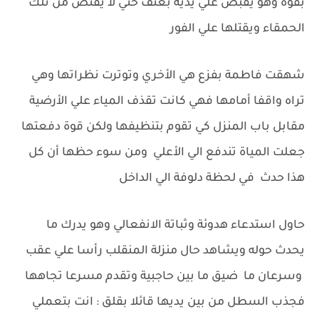
بقوة وهو يقبض علي يدية بعنف حتي لا يقتص من تلك
الحمقاء ويقتلها علي الفور
شهقت فاطمة بفزع هي الأخري وتوترت نظراتها وهي
تراه واقفا أمامها فهي كانت تقذف المياء علي الأرضية
مقابل باب المنزل كي تقوم بتنظيفها ولكن قوة دفعتها
جعلت المياة تندفع الي الأعلي ومن سوء حظها أن كل
هذا حدث في لحظة دلوفة الي الداخل
حاول استدعاء هدوئة وثباتة الانفعالي وهو يدرك ما
يحدث حوله ويشاهد حال منزلة المنقلب رأسا علي عقب
وسرعان ما ضيق ما بين حاجبية وتقدم مسرعا تجاهها
فجذب السطل من بين يديها قائلا بقلق : انت بتعملي