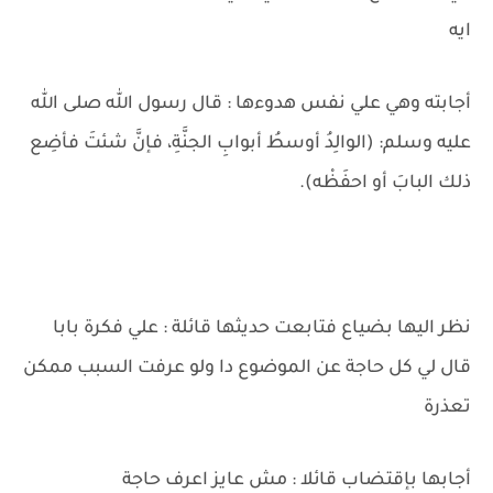
ايه
أجابته وهي علي نفس هدوءها : قال رسول الله صلى الله
عليه وسلم: (الوالِدُ أوسطُ أبوابِ الجنَّةِ، فإنَّ شئتَ فأضِع
ذلك البابَ أو احفَظْه).
نظر اليها بضياع فتابعت حديثها قائلة : علي فكرة بابا
قال لي كل حاجة عن الموضوع دا ولو عرفت السبب ممكن
تعذرة
أجابها بإقتضاب قائلا : مش عايز اعرف حاجة