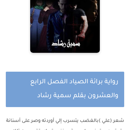
رواية برائة الصياد الفصل الرابع
والعشرون بقلم سمية رشاد
شعر (علي )بالغضب يتسرب إلي أوردته وصر على أسنانة