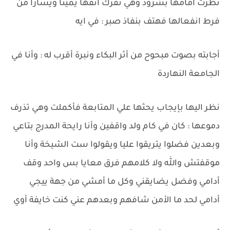
نظرت أمامها بشرود وهي تفرك أنفها يمينا ويسارا من
فرط انفعالها فهتف بنفاذ صبر : في ايه
أجابته بصوت مبحوح من أثر البكاء ونبرة أقرب له : وأنا في
الجامعة النهاردة
نظر اليها بإيجاب يحثها علي المتابعة فأكملت وهي تذرف
دموعها : كان في كام ولد واقفين وأنا رايحة المدرج بتاعي
وبعدين فضلوا يتريقوا عليا ويقولوا ست الشيخة وأنا
موقفتش والله ولا كلامهم فرق معايا بس واحد وقف
أدامي وفضل يضايقني وكل ما أمشي من جهة ييجي
أدامي لحد ما الأمن شافهم وبعدهم عني كنت خايفة أوي