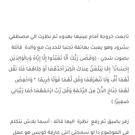
تابعت خروجة أمام عينيها بهدوء ثم نظرت الي مصطفي
بشرود وهو يعبث بهاتفة تجنبا للحديث مع والدة قائلة
بصوت شجي : (وَقَضَىٰ رَبُّكَ أَلَّا تَعْبُدُوا إِلَّا إِيَّاهُ وَبِالْوَالِدَيْنِ
إِحْسَانًا ۚ إِمَّا يَبْلُغَنَّ عِندَكَ الْكِبَرَ أَحَدُهُمَا أَوْ كِلَاهُمَا فَلَا تَقُل
لَّهُمَا أُفٍّ وَلَا تَنْهَرْهُمَا وَقُل لَّهُمَا قَوْلًا كَرِيمًا * وَاخْفِضْ
لَهُمَا جَنَاحَ الذُّلِّ مِنَ الرَّحْمَةِ وَقُل رَّبِّ ارْحَمْهُمَا كَمَا رَبَّيَانِي
صَغِيرًا )
زفر بضيق ثم رفع نظرة اليها قائلا : أسما بلاش نتكلم
في الموضوع دا لو سمحتي انتي عارفة كويس هو عمل