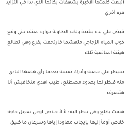
أتبعت كلمتها الأخيرة بشهقات بكائها الذي بدأ في التزايد
مره أخري
قبض علي يده بشدة ولكم الطاولة جواره بعنف حتي وقع
كوب المياه الزجاجي متهشما فارتجفت بفزع وهي تطالع
هيئتة الغاضبة تلك
سيطر علي غضبة وأدرك نفسة بعدما رأي هلعها البادي
منه فنظر لها بهدوء مصطنع : طيب اهدي متخافيش أنا
هتصرف
هتفت بهلع وهي تنطر اليه : لأ لأ خلاص اوعي تعمل حاجة
خلاص أومأ إليها بإيجاب مهاودا إياها وسرعان ما ضيق