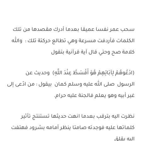
سحب عمر نفسا عميقا بعدما أدرك مقصدها من تلك
الكلمات فأردفت مسرعة وهي تطالع حركتة تلك : والله
كلامة صح وحتي قال آية قرآنية بتقول
(ادْعُوهُمْ لِآبَائِهِمْ هُوَ أَقْسَطُ عِنْدَ اللَّهِ) وحديث عن
الرسول صلى الله عليه وسلم كمان بيقول : من ادّعى إلى
غير أبيه وهو يعلم فالجنة عليه حرام.
نظرت اليه بترقب بعدما انهت حديثها تستنتج تأثير
كلماتها عليه فوجدته صامتا ينظر أمامه بشرود فهتفت
اليه بقلق