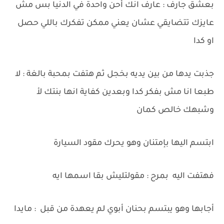
بعشق جارف : عارف انك أحن واحدة في الدنيا بس مش
عايزك تتضايقي عشان يعني ممكن تفكرك باللي حصل
او كدا
جذبت يدها من بين يديه بخجل ثم هتفت بمحبة بالغة : لا
طبعا انا مش بفكر كدا وبعدين كفاية انها بنتك لأ
وشبهك خالص كمان
ابتسم اليها بإمتنان وهو يحرك مقود السيارة
فهتفت اليه بمرح : مقولتليش بقا اسمها ايه
أجابها وهو يبتسم بحنان أبوي لم يعهدة من قبل : مايدا