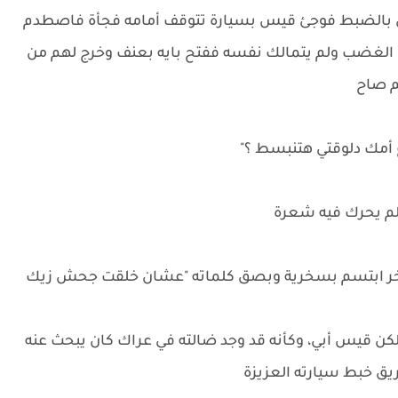
ق بالضبط فوجئ قيس بسيارة تتوقف أمامه فجأة فاصطدم
من الغضب ولم يتمالك نفسه ففتح بايه بعنف وخرج لهم من
م صاح
 أمك دلوقتي هتنبسط ؟"
 لم يحرك فيه شعرة
 الآخر ابتسم بسخرية وبصق كلماته "عشان خلقت جحش زيك
لكن قيس أبي، وكأنه قد وجد ضالته في عراك كان يبحث عنه
يق خبط سيارته العزيزة