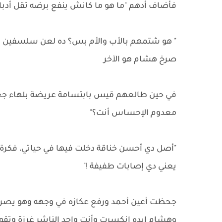
فأضاف أدهم "ما هو ما كانش ينفع برضه تقل أدبك 
" هو شتمهم بالأب والأم بس؟ ده لعن سلسفين ال
صرخ هشام هو الآخر
في حين طالعهم قيس بابتسامة عريضة بلهاء جع
معدوم الإحساس أنت؟"
"أصل دي أحسن خناقة دخلت فيها في حياتي، فكرة إنن
يعني دي إصابات طفيفة !"
جحظت أعين أحمد ورفع عكازه في وجهه وهو يصرخ 
وهشام إيده انكسرت وأنت واحد الناشر غرزة وتقول