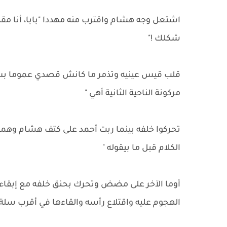
اشتعل وجه هشام واقترب منه مهددا "بابا، أنا م
شكلك !"
قلب قيس عينيه وتذمر ما كانش قصدي عموما بس انج
مركونة الناحية الثانية أهي "
تحركوا خلفه بينما ربت أحمد على كتف هشام وهمس
الكلام قبل ما بيقوله "
أوما الآخر على مضض وتحرك بحنق خلفه مع إبقاءه
الهجوم عليه واقتلاع رأسه والقاءها في أقرب سل