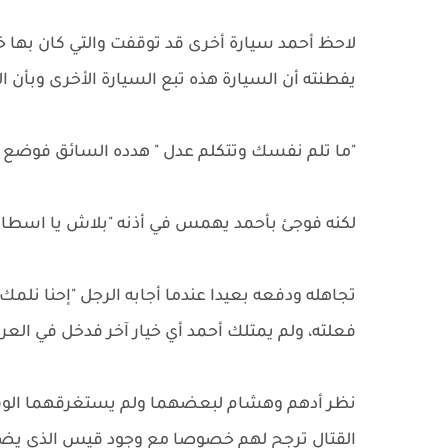
لاحظ أحمد سيارة أخرى قد توقفت والتي كان بها خ
يفطنته أن السيارة هذه تبع السيارة الأخرى وبأن 
"ما تلم نفسك وتتكلم عدل " هدده السائق فوضع ق
لكنه فوجئ بأحمد يهمس في أذنه "بلاش يا اسطا.
تجاهله ودفعه بعيدا عندما أجابه الرجل "إحنا نلم
فعلته، ولم يمتلك أحمد أي خيار آخر فدخل في الع
نظر أدهم وهشام لبعضهما ولم يستغرقهما الوقت
القتال ترجح لهم خصوصا مع وجود قيس الذي يضر