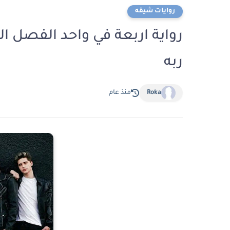
روايات شيقه
ربه
Roka
منذ عام