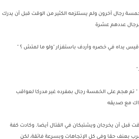
مسة رجال آخرون ولم يستلزمه الكثير من الوقت قبل أن يدرك
الرجال عددهم عشرة
يس يداه في خصره وأردف باستفزار "ولو ما لمتش ؟ "
"
ك " تم هجم على الخمسة رجال بمفرده غير مدركا لعواقب
راك مع صديقه
 قبل أن يخرجان ويشتبكان في القتال أيضا. وكادت كفة
ب بعنف حقا وفي كل الإتجاهات وبسرعة فائقة، لكن