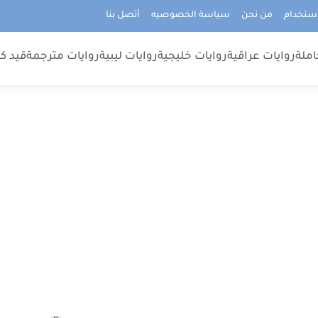
استخدام
من نحن
سياسة الخصوصيه
أتصل بنا
املة
روايات عراقية
روايات خليجية
روايات ليبية
روايات مترجمة
قيد كت