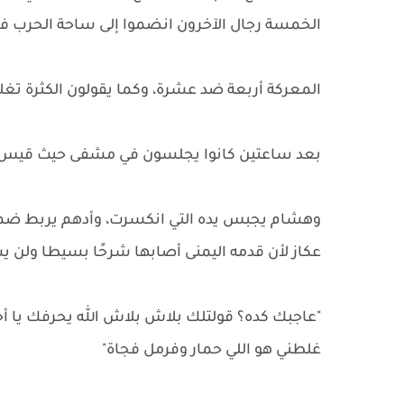
الخمسة رجال الآخرون انضموا إلى ساحة الحرب ف
المعركة أربعة ضد عشرة، وكما يقولون الكثرة تغ
بعد ساعتين كانوا يجلسون في مشفى حيث قيس يخي
وهشام يجبس يده التي انكسرت، وأدهم يربط ضمادة
عكاز لأن قدمه اليمنى أصابها شرحًا بسيطا ولن يس
"عاجبك كده؟ قولتلك بلاش بلاش الله يحرفك يا أ
غلطني هو اللي حمار وفرمل فجاة"