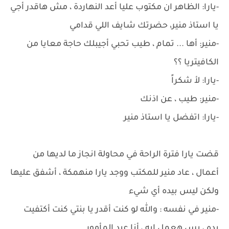
-يارا: الظاهر ان مكتوب عليا أعد النهاردة ، مش هاقدر أجي
يا استاذ منير، حضرتك شايف اللي قدامي
-منير: أها ... تمام ، طيب تحبي أجيبلك حاجة معايا من
الكافيتريا ؟؟
-يارا: لأ شكراً
-منير: طيب ، عن اذنك
-يارا: اتفضل يا استاذ منير
قضت يارا فترة الراحة في محاولة انجاز ما لديها من
أعمال ، عاد منير للمكتب ووجد يارا منهمكة ، أشفق عليها
ولكن ليس بيده أي شيء
-منير في نفسه : والله لو كنت أقدر يا بنتي كنت أكتفيت
بده ، بس هعمل ايه ، أنا عبد المأمور