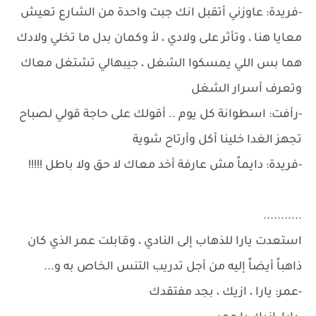
-فريدة: عاوزني أتقبل انك جبت واحدة من الشارع تعيش
معايا هنا ، وتأثر على ولادي ، لأ وكمان بدل ما تخلي ولادك
هما بس اللي يمسكوا الشغل ، جيبهالي تشتغل معاك
وتعرف أسرار الشغل
-رأفت: اسطوانة كل يوم .. أقولك على حاجة قولي لصباح
تجهز الغدا خلينا أكل وأرتاح شوية
-فريدة: دايماً مش عارفة أخد معاك لا حق ولا باطل !!!!!
...........
استعدت يارا للذهاب إلى النادي ، وقابلت عمر الذي كان
ذاهباً أيضاً إليه من أجل تدريب التنس الخاص به و...
-عمر: يارا ، ازيك ، بجد مفتقدك