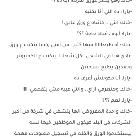
-خالد وهو ينظر للورق بقرف: ايه ده ؟؟
-يارا : ده اللي أنا بكتبه
-خالد: انتي .. كاتباه ع ورق عادي !!
-يارا: أيوه ، فيها حاجة ؟؟؟
-خالد: أه طبعااااا فيها كتير ، من امتى واحنا بنكتب ع ورق
عادي هنا في الشغل ، كل شغلنا بيتكتب ع الكمبيوتر
وبعدين يطبع نسختين
-يارا: أنا مكونتش أعرف ده
-خالد: وهتعرفي ازاي ، وانتي غبية مش بتفهمي !!!!!
-يارا: نعم ؟؟؟
-خالد: واحدة المفروض انها بتشغل في شركة من أكبر
الشركات في البلد هيكون الموظفين فيها لسه
بيستخدموا الورق والقلم في تسجيل معلومات مهمة