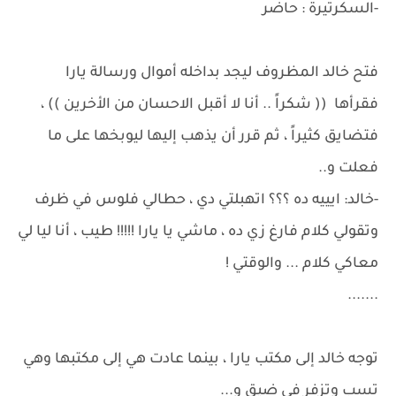
-السكرتيرة : حاضر
فتح خالد المظروف ليجد بداخله أموال ورسالة يارا
فقرأها (( شكراً .. أنا لا أقبل الاحسان من الأخرين )) ،
فتضايق كثيراً ، ثم قرر أن يذهب إليها ليوبخها على ما
فعلت و..
-خالد: ايييه ده ؟؟؟ اتهبلتي دي ، حطالي فلوس في ظرف
وتقولي كلام فارغ زي ده ، ماشي يا يارا !!!!! طيب ، أنا ليا لي
معاكي كلام ... والوقتي !
.......
توجه خالد إلى مكتب يارا ، بينما عادت هي إلى مكتبها وهي
تسب وتزفر في ضيق و...