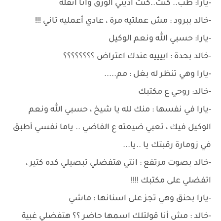
-يارا: طب.. كنت..كنت اديني الورق وأنا أنقله
-خالد ببرود : مش عملتيه مرة ، عادي أعمليه تاني !!!
-يارا: حسبي الله ونعم الوكيل
-خالد بحدة : اييييه عندك اعتراض ؟؟؟؟؟؟؟؟
-يارا وهي تنظر له بغل : مم.....
-خالد: روحي ع مكتبك
-يارا في نفسها : منك لله يا شيخ ، حسبي الله ونعم
الوكيل فيك ، تعبي ضيعته ع الفاضي .. ياما نفسي أطبق
في زومارة رقبتك يا ..يا...
-خالد بصوت مرتفع : انتي هتفضلي تبصيلي كده كتير ،
اتفضلي على مكتبك !!!!
-يارا بحنق وهي تجز على اسنانها : ماشي
-خالد : مش أنا قولتلك اسمها حاضر ؟؟ هتفضلي غبية