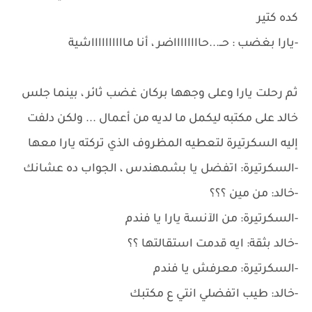
كده كتير
-يارا بغضب : حــ...حااااااااضر ، أنا مااااااااااشية
ثم رحلت يارا وعلى وجهها بركان غضب ثائر ، بينما جلس
خالد على مكتبه ليكمل ما لديه من أعمال ... ولكن دلفت
إليه السكرتيرة لتعطيه المظروف الذي تركته يارا معها
-السكرتيرة: اتفضل يا بشمهندس ، الجواب ده عشانك
-خالد: من مين ؟؟؟
-السكرتيرة: من الآنسة يارا يا فندم
-خالد بثقة: ايه قدمت استقالتها ؟؟
-السكرتيرة: معرفش يا فندم
-خالد: طيب اتفضلي انتي ع مكتبك