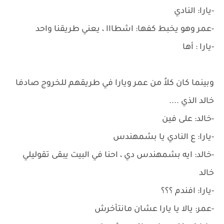
-يارا: النادي
-عمر وهو يخبط كفها: اشطااا ، يعني طريقنا واحد
-يارا : أها
وبينما كان كلاً من عمر ويارا في طريقهم للخروج صادفا
خالد الذي ....
-خالد: على فين
-يارا: ع النادي يا بشمهندس
-خالد: ايه بشمهندس دي ، احنا في البيت يبقى تقوليلي
خالد
-يارا: افندم ؟؟؟
-عمر: يالا يا يارا عشان مانتأخرش