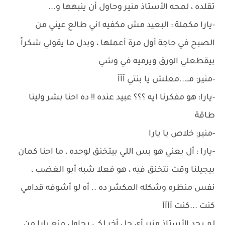
تقلده ، لمحه الأستاذ منير وحاول أن ينبهها و...
-يارا مكملة : البعيد مش مكفيه اني طالع عيني من
الصبح في حاجة أول مرة أعملها ، وبدل ما يقولي شكراً
بيقطعلي الورق ويرميه في وشي
-منير: مــ...معلش يا بنتي آآآ
-يارا: هو مفكرنا ايه ؟؟؟ عبيد عنده !! ده احنا بشر ولينا
طاقة
-منير: خلاص يا يارا
-يارا : أل يعني هو بس اللي بيتخنق لوحده ، ما احنا كمان
بيجيلنا وقت نتخنق فيه ، هو فعلا شبه أبو الغضب ،
نفس منظره وشكله المكشر ده .. أه لو أشوفه قدامي
كنت ...كنت آآآآ
لم يجد الأستاذ منير أي حل أخر لكي يحاول منع يارا من