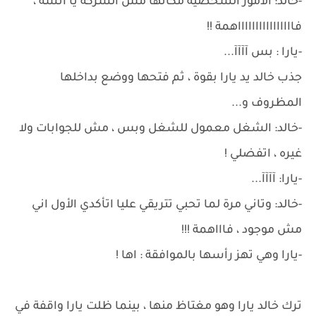
-خالد: الأمور الشخصية مكانها مش الشركة يا آنسة ،
فااااااااااااااااهمة !!
-يارا : بس آآآآ...
جذب خالد يد يارا بقوة ، ثم فتحها ووضع بداخلها
المظروف و...
-خالد: الشغل معمول للشغل وبس ، مش للجوابات ولا
غيره ، اتفضلي !
-يارا: آآآآ...
-خالد: وتاني مرة لما تحبي تتريقي عليا اتأكدي الأول اني
مش موجود ، فاااهمة !!!
-يارا وهي تهز رأسها بالموافقة : اها !
ترك خالد يارا وهو مغتاظ منها ، بينما ظلت يارا واقفة في