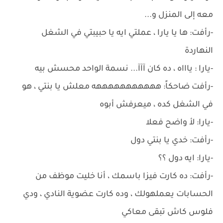
معه إلى المنزل و...
-رأفت: ها يا يارا ، عملتي ايه يا حبيبتي في الشغل
النهاردة
-يارا : ياااه ، ده كان آآآ... نسمة الواحد محسش بيه
-رأفت ضاحكاً: هههههههههههه معلش يا بنتي ، هو
في الشغل كده ، ميعرفش أبوه
-يارا: لأ واضح فعلا
-رأفت: خدي يا بنتي دول
-يارا: ايه دول ؟؟
-رأفت: ده كارت فيزا باسمك ، أنا خليت موظف من
الحسابات يعملهولك ، وده كارت عضوية النادي ، ودي
فلوس كاش تبقى معاكي