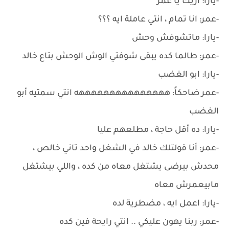
-يارا: ازيك يا عمر
-عمر: انا تمام ، انتي عاملة ايه ؟؟؟
-يارا: ماتشوفش وحش
-عمر: طالما كده يبقى شوفتي الوش الوحش بتاع خالد
-يارا: ابو الغضب
-عمر ضاحكاً: هههههههههههههههه انتي سمتيه أبو
الغضب
-يارا: ده أقل حاجة ، مطلعهم عليا
-عمر: أنا قولتلك خالد في الشغل واحد تاني خالص ،
محدش بيرضى يشتغل معاه من كده ، واللي بيشتغل
مابيعمرش معاه
-يارا: اعمل ايه ، مضطرية لده
-عمر: ربنا يهون عليكي .. انتي رايحة فين كده