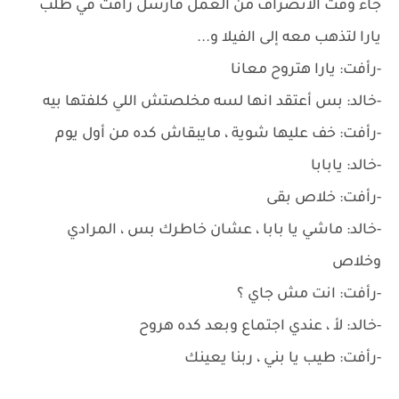
جاء وقت الانصراف من العمل فأرسل رأفت في طلب
يارا لتذهب معه إلى الفيلا و...
-رأفت: يارا هتروح معانا
-خالد: بس أعتقد انها لسه مخلصتش اللي كلفتها بيه
-رأفت: خف عليها شوية ، مايبقاش كده من أول يوم
-خالد: يابابا
-رأفت: خلاص بقى
-خالد: ماشي يا بابا ، عشان خاطرك بس ، المرادي
وخلاص
-رأفت: انت مش جاي ؟
-خالد: لأ ، عندي اجتماع وبعد كده هروح
-رأفت: طيب يا بني ، ربنا يعينك