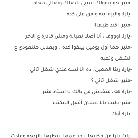
-منير: هو بيقولك سيبي شغلك وتعالي معاه
-يارا: والبيه ابنه وافق على كده
-منير: اكيد طبعااا
-يارا: اوووف ، أنا أصلا تعبانة ومش قادرة ع الاخر
-منير: هما أول يومين بيبقوا كده ، وبعدين هتتعودي ع
الشغل وتعبه
-يارا: ربنا المعين ، ده انا لسه عندي شغل تاني
-منير: شغل تاني ؟
-يارا: هه ، متخدش في بالك يا استاذ منير
-منير: طيب يالا عشان أقفل المكتب
-يارا: أوك
نزلت يارا من مكتبها لتجد عمها ينتظرها بالردهة وعادت