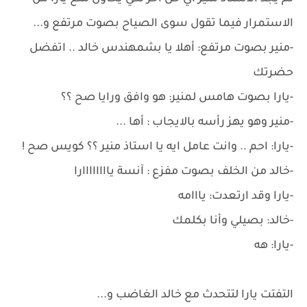
الاستمرار فيما تقول سوى الصياح بصوت مرتفع و...
-منير بصوت مرتفع: أهلا يا بشمهندس خالد .. اتفضل
حضرتك
-يارا بصوت هامس لمنير: هو وافق ورايا صح ؟؟
-منير وهو يهز رأسه بالايجاب : أها ...
-يارا: احم .. وانت عامل ايه يا استاذ منير ؟؟ كويس صح !
-خالد من الخلف بصوت مفزع : آنسة ياااااااارا
-يارا وقد ارتعدت: يااامه
-خالد: بصيلي وأنا بكلمك
-يارا: هه
التفتت يارا لتتحدث مع خالد الغاضب و...