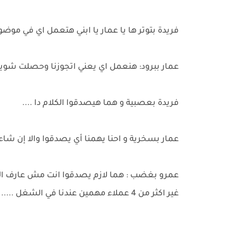
فريدة بتوتر ها يا عمار يا ابني هتعمل اي في موض
عمار ببرود: هنعمل اي يعني اتجوزنا وحصلت شويه خ
فريدة بعصبية و هما هيصدقوا الكلام دا ....
عمار بسخرية و احنا يهمنا أي يصدقوا والا إن شاء
عمرو بغضب : هما لازم يصدقوا انت مش عارف الاخب
غير اكثر من 4 عملاء مهمين عندنا في الشغل .....