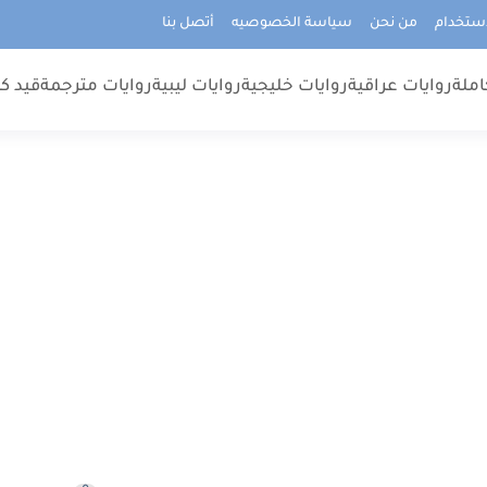
استخدام
من نحن
سياسة الخصوصيه
أتصل بنا
املة
روايات عراقية
روايات خليجية
روايات ليبية
روايات مترجمة
قيد كت