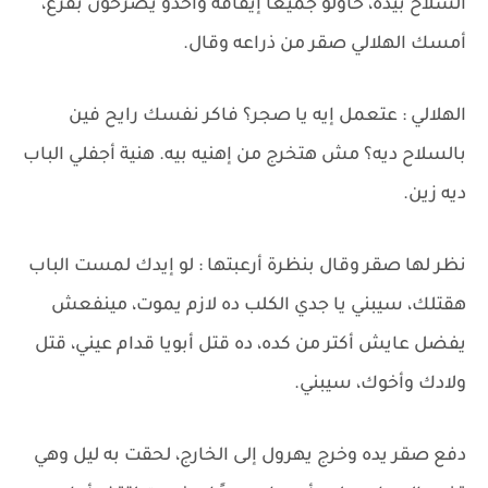
السلاح بيده، حاولو جميعاً إيقافه وأخذو يصرخون بفزع،
أمسك الهلالي صقر من ذراعه وقال.
الهلالي : عتعمل إيه يا صجر؟ فاكر نفسك رايح فين
بالسلاح ديه؟ مش هتخرج من إهنيه بيه. هنية أجفلي الباب
ديه زين.
نظر لها صقر وقال بنظرة أرعبتها : لو إيدك لمست الباب
هقتلك، سيبني يا جدي الكلب ده لازم يموت، مينفعش
يفضل عايش أكتر من كده، ده قتل أبويا قدام عيني، قتل
ولادك وأخوك، سيبني.
دفع صقر يده وخرج يهرول إلى الخارج، لحقت به ليل وهي