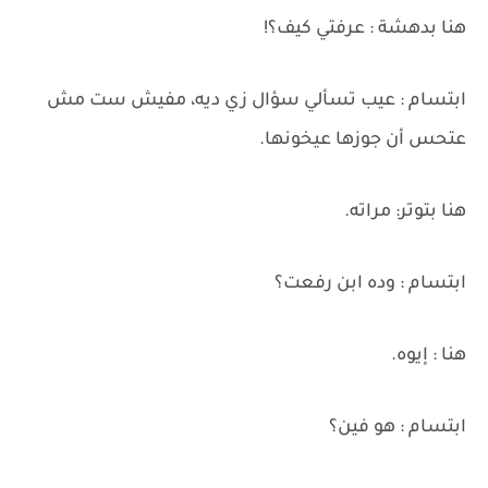
هنا بدهشة : عرفتي كيف؟!
ابتسام : عيب تسألي سؤال زي ديه، مفيش ست مش
عتحس أن جوزها عيخونها.
هنا بتوتر: مراته.
ابتسام : وده ابن رفعت؟
هنا : إيوه.
ابتسام : هو فين؟