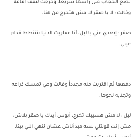
تضع الحجاب على رأسها سريعًا، وخرجت لتقف أمامه
وقالت : لا يا صقر لا، مش هتخرج من هنا.
صقر : إبعدي عني يا ليل، أنا عفاريت الدنيا بتتنطط قدام
عيني.
دفعها ثم اقتربت منه مجدداً وقالت وهي تمسك ذراعه
وتجذبه نحوها.
ليل : لا مش هسيبك تخرج، أبوس أيدك يا صقر بلاش،
مش إنت قولتلي لسه مبدأناش عشان ننهي اللي بينا،