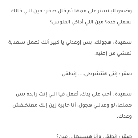
وضعو البلاستر على فمها ثم قال صقر : مين اللي قالك
تعملي كده؟ مين اللي أداكي الفلوس؟
سعيدة : هجولك، بس إوعدني يا كبير أنك تهمل سعدية
تمشي من إهنيه.
صقر : إنتي هتتشرطي.... إنطقي.
سعيدة : أحب على يدك، أعمل فيا اللي إنت رايده بس
هملها، لو وعدتني هجول، أنا خابرة زين إنك معتخلفش
وعدك.
صقر : إنطقي وأنا هسيبها... مين؟