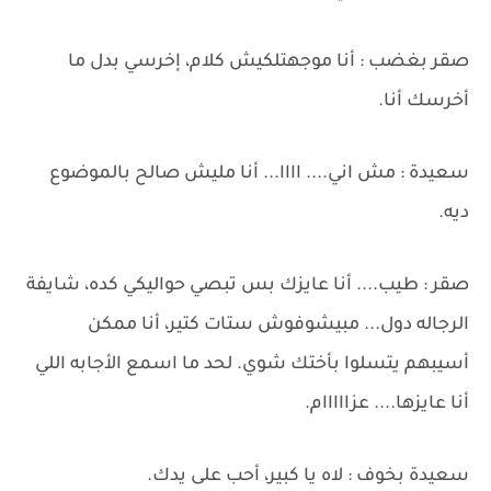
صقر بغضب : أنا موجهتلكيش كلام، إخرسي بدل ما
أخرسك أنا.
سعيدة : مش اني.... اااا... أنا مليش صالح بالموضوع
ديه.
صقر : طيب.... أنا عايزك بس تبصي حواليكي كده، شايفة
الرجاله دول... مبيشوفوش ستات كتير، أنا ممكن
أسيبهم يتسلوا بأختك شوي. لحد ما اسمع الأجابه اللي
أنا عايزها.... عزااااام.
سعيدة بخوف : لاه يا كبير، أحب على يدك.