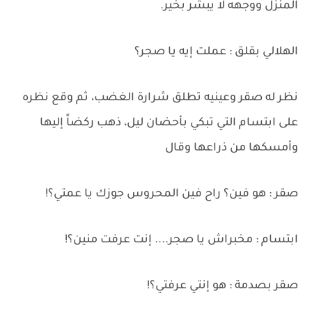
المنزل ووجهه لا يبشر بخير.
الهلالي بقلق : عملت إيه يا صجر؟
نظر له صقر وعينيه تطلق شرارة الغضب، ثم وقع نظره
على ابتسام التي تبكي بأحضان ليل، ذهب ركضاً إليها
وأمسكها من ذراعها وقال
صقر : هو فين؟ راح فين المحروس جوزك يا عمتي؟!
ابتسام : مخبراش يا صجر.... إنت عرفت منين؟!
صقر بصدمة : هو إنتي عرفتي؟!