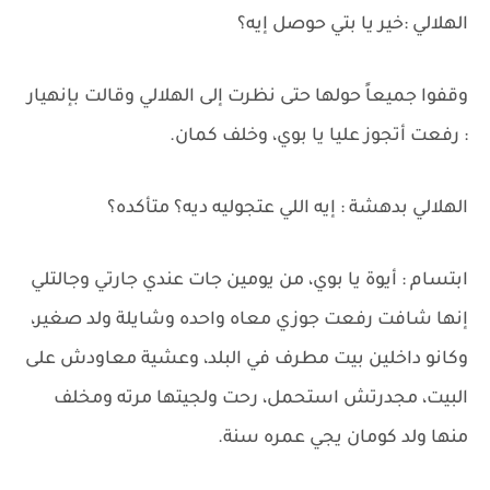
الهلالي :خير يا بتي حوصل إيه؟
وقفوا جميعاً حولها حتى نظرت إلى الهلالي وقالت بإنهيار
: رفعت أتجوز عليا يا بوي، وخلف كمان.
الهلالي بدهشة : إيه اللي عتجوليه ديه؟ متأكده؟
ابتسام : أيوة يا بوي، من يومين جات عندي جارتي وجالتلي
إنها شافت رفعت جوزي معاه واحده وشايلة ولد صغير،
وكانو داخلين بيت مطرف في البلد، وعشية معاودش على
البيت، مجدرتش استحمل، رحت ولجيتها مرته ومخلف
منها ولد كومان يجي عمره سنة.