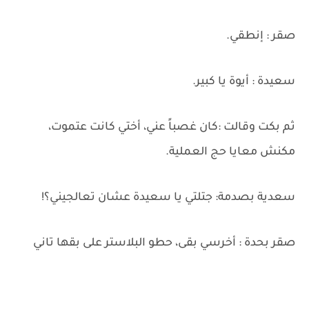
صقر : إنطقي.
سعيدة : أيوة يا كبير.
ثم بكت وقالت :كان غصباً عني، أختي كانت عتموت،
مكنش معايا حج العملية.
سعدية بصدمة: جتلتي يا سعيدة عشان تعالجيني؟!
صقر بحدة : أخرسي بقى، حطو البلاستر على بقها تاني