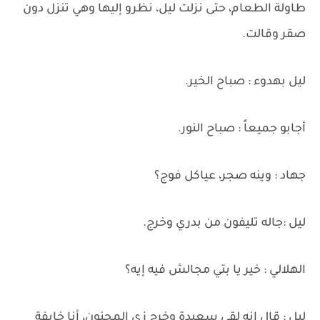
طاولة الطعام، حتى نزلت ليل، نظرو إليها وهي تنزل دون
صقر وقالت.
ليل بهدوء : صباح الخير.
أجابو جميعاً : صباح النور.
جهاد : وينه صجر، عياكل فوج؟
ليل :جاله تليفون من بدري وخرج.
الهلالي : خير يا بتي مجالش فيه إيه؟
ليل : قال إنه لقى سعيدة وخرج زي المجنون، أنا خايفة