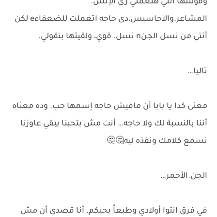
وقولتلها أنتي هتعملي زى الإنس.
المشاعر.والاحاسيس،دى حاجه اتعملت للضعفاءe لكن
أنتي من نسل الجنn نسل. قوي، ولقيتها بتقولي.
تاليا…
معنى كدا يا بابا أن مافيش حاجه إسمها حب. وده معناه
أننا بالنسبة لك ولا حاجه… أنت مش بتحبنا يبقي عاوزنا
نسمع كلامك ونفذه ليه🤔🤔
الجن.الأحمر…
في فرق انتوا أولادي وطبعاً بحبكم. أنا قصدى أن مش