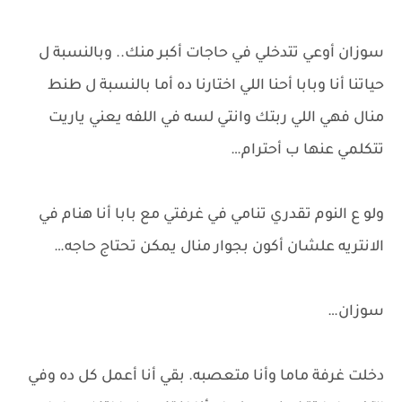
سوزان أوعي تتدخلي في حاجات أكبر منك.. وبالنسبة ل
حياتنا أنا وبابا أحنا اللي اختارنا ده أما بالنسبة ل طنط
منال فهي اللي ربتك وانتي لسه في اللفه يعني ياريت
تتكلمي عنها ب أحترام…
ولو ع النوم تقدري تنامي في غرفتي مع بابا أنا هنام في
الانتريه علشان أكون بجوار منال يمكن تحتاج حاجه…
سوزان…
دخلت غرفة ماما وأنا متعصبه. بقي أنا أعمل كل ده وفي