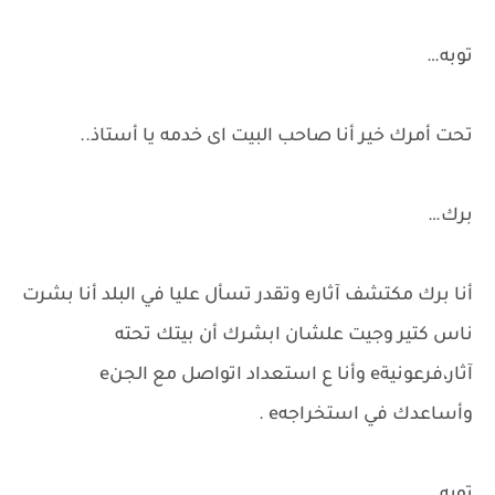
توبه…
تحت أمرك خير أنا صاحب البيت اى خدمه يا أستاذ..
برك…
أنا برك مكتشف آثارe وتقدر تسأل عليا في البلد أنا بشرت
ناس كتير وجيت علشان ابشرك أن بيتك تحته
آثار،فرعونيةe وأنا ع استعداد اتواصل مع الجنe
وأساعدك في استخراجهe .