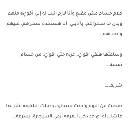
كلام حسام مش مقنع وأنا لازم اثبت له إني أقويe منهم
وبدل ما سحرrهم. يأ'ذيني. أنا هستخدم سحر'هم. عليهم
وادمرrهم..
وساعتها هبقي اقو'ي. جنn حتي اقو'ي. من حسام
نفسه..
شريف…
صحيت من النوم واخدت سيجاره، ودخلت البلكونه اشربها
علشان لو أى حد دخل الغرفه أرمي السيجارة، بسرعة…