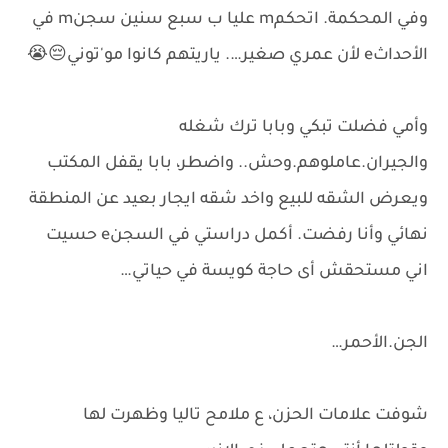
وفي المحكمة. اتحكمm عليا ب سبع سنين سجنm في
الأحداثe لأن عمري صغير…. ياريتهم كانوا مو'توني😔😭
وأمي فضلت تبكي وبابا ترك شغله
والجيران.عاملوهم.وحش.. واضطر، بابا يقفل المكتب
ويعرض الشقه للبيع واخد شقه ايجار بعيد عن المنطقة
نهائي وأنا رفضت. أكمل دراستي في السجنe حسيت
اني مستحقش أى حاجة كويسة في حياتي…
الجن.الأحمر…
شوفت علامات الحزن، ع ملامح تاليا وظهرت لها