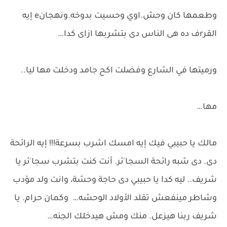
وطعمها كان وحش.اوي وحسيت بدوخه.ونهجانe إيه
القرrف ده هى الناس دى بتشربها ازاى كدا…
ورميتها في الشارع وفضلت اكح جامد ودخلت مها ليا..
مها…
مالك يا حبيبي فيك إيه امسك اشرب بسرعة!!! إيه الرائحة
دى. دى شبه رائحة السجا'ئر. أنت كنت بتشرب سجا'ئر يا
شريف.. ليه كدا يا حبيبي دى حاجة وحشة، وانت ولد مؤدب
وشاطر مينفعش تقلد الأولاد الوحشه… وكمان حرام. يا
شريف ربنا هيزعل. منك ومش هيدخلك الجنه…