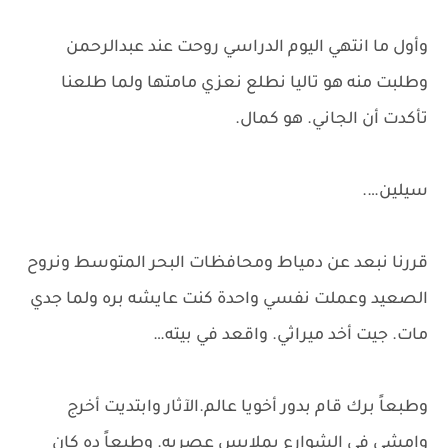
وأول ما انتهي اليوم الدراسي روحت عند عبدالرحمن
وطلبت منه هو تاليا نطلع نعزي مامتها ولما طلعنا
تأكدت أن الجاني. هو كمال.
سيلين….
قررنا نبعد عن دمياط ومحافظات البحر المتوسط ونروح
الصعيد وعملت نفسي واحدة كنت عايشه بره ولما جدي
مات. جيت أخد ميراثي. واقعد في بيته…
وطبعاً برك قام بدور أخويا عالم.الآثار وابتديت أخرج
وامشي في الشوارع بملابس عصريه. وطبعاً ده كان