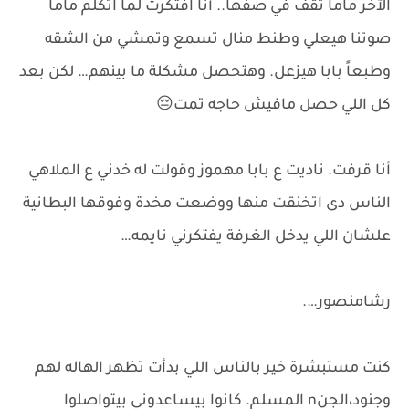
الآخر ماما تقف في صفها.. أنا افتكرت لما اتكلم ماما
صوتنا هيعلي وطنط منال تسمع وتمشي من الشقه
وطبعاً بابا هيزعل. وهتحصل مشكلة ما بينهم… لكن بعد
كل اللي حصل مافيش حاجه تمت😔
أنا قرفت. ناديت ع بابا مهموز وقولت له خدني ع الملاهي
الناس دى اتخنقت منها ووضعت مخدة وفوقها البطانية
علشان اللي يدخل الغرفة يفتكرني نايمه…
رشامنصور….
كنت مستبشرة خير بالناس اللي بدأت تظهر الهاله لهم
وجنود،الجنn المسلم. كانوا بيساعدوني بيتواصلوا