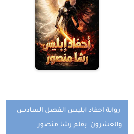
رواية احفاد ابليس الفصل السادس
والعشرون بقلم رشا منصور