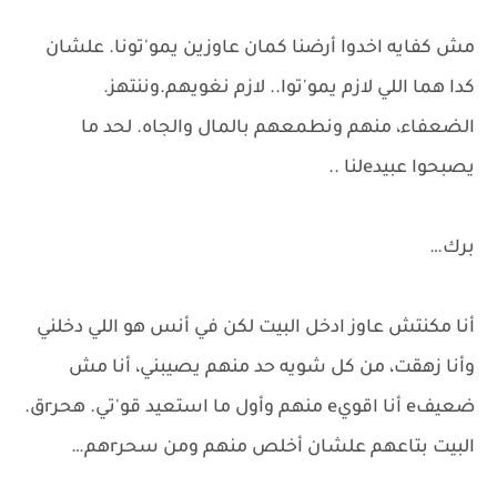
مش كفايه اخدوا أرضنا كمان عاوزين يمو'تونا. علشان
كدا هما اللي لازم يمو'توا.. لازم نغويهم.وننتهز.
الضعفاء، منهم ونطمعهم بالمال والجاه. لحد ما
يصبحوا عبيدeلنا ..
برك…
أنا مكنتش عاوز ادخل البيت لكن في أنس هو اللي دخلني
وأنا زهقت، من كل شويه حد منهم يصيبني، أنا مش
ضعيفe أنا اقويe منهم وأول ما استعيد قو'تي. هحرrق.
البيت بتاعهم علشان أخلص منهم ومن سحرrهم…