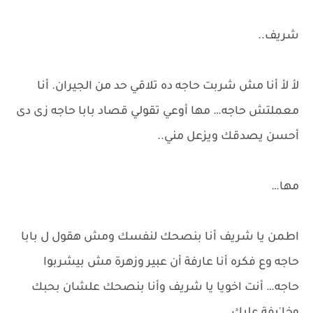
شريف..
لأ لأ أنا مش شربت حاجه ده تلاقي حد من الجيران. أنا
معملتش حاجه… مها أوعي تقولي قصاد بابا حاجه زى دى
أحسن يصدقك ويزعل مني..
مها…
اطمن يا شريف أنا بنصحك لنفسك ومش هقول ل بابا
حاجه وع فكره أنا عارفة أن عبير وزهرة مش بيشربوا
حاجه… أنت اخويا يا شريف وأنا بنصحك علشان بحبك