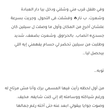
وفي طفل قرب مني وشلني ودخل بيا دار العبادة
وشعرت. ب نار🔥 وفشلت.فى التحول. وجريت بسرعة
علشان أخرج من المكان وأول ما وصلت ل سيلين كان
جسديe اتصاب. بالحرrوق. وشعرت بضعف، شديد
وطلبت من سيلين تحضر لي حسام يفهمني إيه اللي
بيحصل ليا…
توبه…
من أول لحظه رأيت فيها المسمي برك وأنا مش مرتاح له
ورغم شياكته ووسامته إلا إني كنت شايفه. مخيف.
وصوت جوايا بيقولي ابعد عنه حتى أخته رغم جمالها