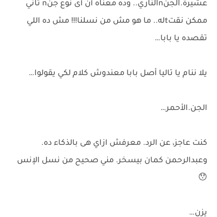
عشيرة.الجنnالناري.. وده معناه أن أى نوع جنn تاني
ممكن نقتtله.. ما هو مش من نسلنا!!! مش ده اللي
تقصده يا بابا…
يلا ننام يا تاليا أصل بابا معندوش كلام لكي يقولوا…
الجن.الأحمر…
كنت عاجز، عن الرد. معرفش ازاي هى بالذكاء ده.
وعبدالرحمن كمان بيسخر. مني صحيح من نسل الإنس
😯
يزن…