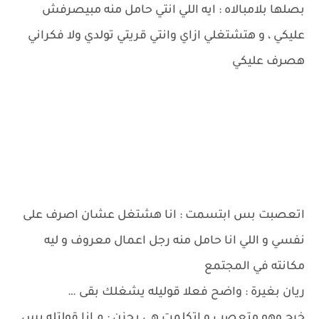
بصلها بلامبالاه : ايه اللي انتي حامل منه مبيصرفش
عليكي ، و هتشتغلي ازاي وانتي قريتي تولدي ولا فكراني
هصرف عليكي
اتعصبت بس ابتسمت : انا هشتغل عشان اصرف على
نفسي و اللي انا حامل منه رجل اعمال معروف و ليه
مكانته في المجتمع
ريان بغيرة : واضح فعلا قوليله يشغلك بقى …
خرج وهو متعصب و اتكلمت هي بحزن : م انا قولتله بس