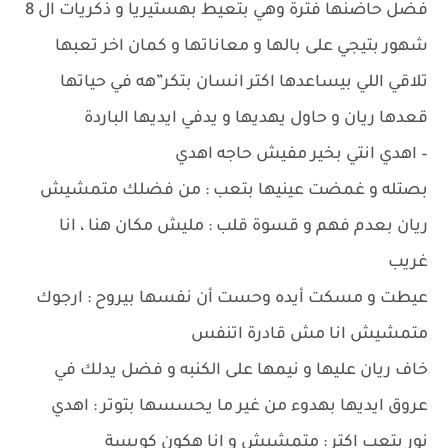
فضل حاضنها فترة وهي بتعيط بهستيريا و ذكريات ال 8
شهور بتيجي على بالها و معاناتها و كمان اخر تعبها
تلاقي اللي بيساعدها اكتر انسان بتكر”هه في حياتها
قعدها ريان و حاول يهديها و يدفي ايديها الباردة
– اهدي انتي بخير مفيش حاجه اهدي
بصتله و غمضت عينيها بتعب : من فضلك متمشيش
ريان بعدم فهم و قسوة قلب : مليش مكان هنا ، انا
غريب
عيطت و مسكت أيده وحست أن نفسها بيروح : ارجوك
متمشيش انا مش قادرة اتنفس
خاف ريان عليها و نيمها على الكنبه و فضل يدلك في
عروق ايديها بهدوء من غير ما يحسسها بتوتر : اهدي
نور بتعب اكتر : متمشيش و انا هكون كويسة