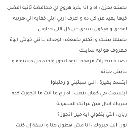
بصتله بحزن : اه و انا بكره هروح اي محافظة تانيه افضل
فيها بعيد عن كل ده و اعرف اربي ابني كفايه اني هربيه
لوحدي و هيكون سندي عن كل اللي خذلوني
بصلها بشك و اتكلم بضعف : لوحدك …انتي قولتي ابوة
معروف هو ليه سايبك
بصتله بنظرات مرهقة : ابوة اتجوز واحده من مستواه و
عايش حياته
ابتسم بغيرة : اللي سبتيني و رحتيلوا
ابتسمت هي كمان بتعب : اه زي ما انت ما اتجوزت كده
مبروك امال فين مراتك المصونة
ريان : انتي بتقولي ايه مين اتجوز ؟
نور : انت مبروك ، انا مش هطول هنا و اسفة إن كنت