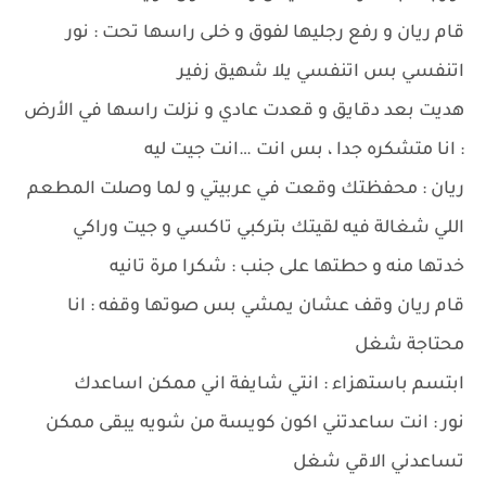
قام ريان و رفع رجليها لفوق و خلى راسها تحت : نور
اتنفسي بس اتنفسي يلا شهيق زفير
هديت بعد دقايق و قعدت عادي و نزلت راسها في الأرض
: انا متشكره جدا ، بس انت …انت جيت ليه
ريان : محفظتك وقعت في عربيتي و لما وصلت المطعم
اللي شغالة فيه لقيتك بتركبي تاكسي و جيت وراكي
خدتها منه و حطتها على جنب : شكرا مرة تانيه
قام ريان وقف عشان يمشي بس صوتها وقفه : انا
محتاجة شغل
ابتسم باستهزاء : انتي شايفة اني ممكن اساعدك
نور : انت ساعدتني اكون كويسة من شويه يبقى ممكن
تساعدني الاقي شغل