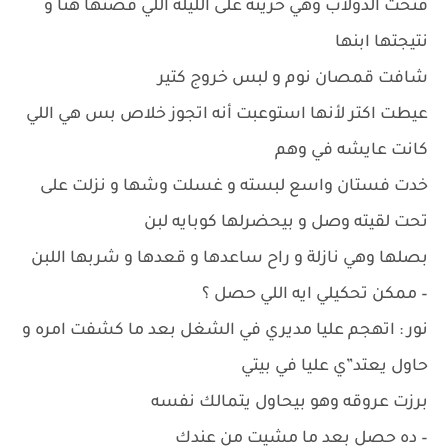
فتحت الدولاب وهي حزينه على الليله اللي قضتها هنا و
نتيجتها ابنها
شافت قمصان نوم و لبس خروج كتير
عيطت اكتر لأنها استوعبت أنه اتجوز خلاص بس هي اللي
كانت عايشه في وهم
خدت فستان واسع لبسته و غسلت وشها و نزلت على
تحت لقيته وصل و بيحضرلها كوبايه لبن
بصلها وهي نازلة و راح ساعدها و قعدها و شربها اللبن
– ممكن تحكيلي ايه اللي حصل ؟
نور : اتهجم عليا مديري في الشغل بعد ما كشفت امره و
حاول يعتد”ي عليا في بيتي
برزت عروقه وهو بيحاول يتمالك نفسه
– ده حصل بعد ما مشيت من عندك