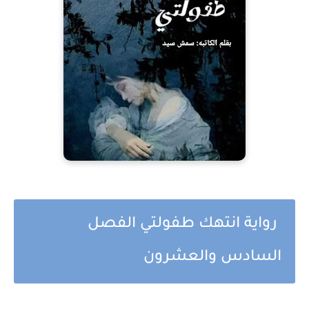
رواية انتهك طفولتي الفصل
السادس والعشرون