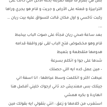
بس هي بعزم ما فيها ضربته بحله الاكل اللي كانت على
الترابيزة و قعته على الأرض و جريت و قام هو يجري وراها
ركبت تاكسي و اول مكان قالت للسواق عليه بيت ريان …
….
بعد ساعة صحي ريان فجأة على صوت الباب بيخبط
قام وهو مخضوض فتح الباب لقى نور واقفة قدامه
هدومها متقطعة و بتعيط
شدها على جوا و اتكلم بسرعة
– مين عمل كده ايه اللي حصلك
عيطت اكتر و اتكلمت وسط عياطها : انا اسفة اني
جيتلك بس معنديش حد تاني ارجوك خليني أفضل هنا
انهاردة و بكره همشي
استغرب من كلامها و زعق : انتي بتقولي ايه بقولك مين