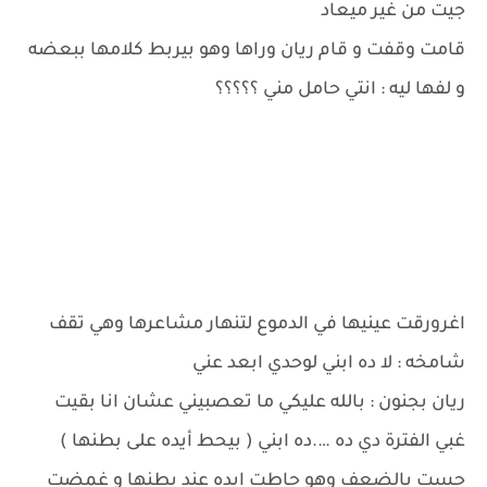
جيت من غير ميعاد
قامت وقفت و قام ريان وراها وهو بيربط كلامها ببعضه
و لفها ليه : انتي حامل مني ؟؟؟؟؟
اغرورقت عينيها في الدموع لتنهار مشاعرها وهي تقف
شامخه : لا ده ابني لوحدي ابعد عني
ريان بجنون : بالله عليكي ما تعصبيني عشان انا بقيت
غبي الفترة دي ده ….ده ابني ( بيحط أيده على بطنها )
حست بالضعف وهو حاطت ايده عند بطنها و غمضت