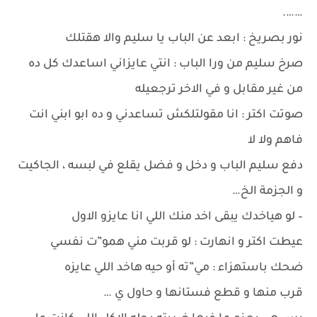
…….
نور بصريخ : ابعد عن الباب يا سليم والا هقتلك
صرخ سليم من ورا الباب : انتي عايزاني اساعدك كل ده
من غير مقابل و في الاخر ترجعيله
صوتت اكتر : انا مقولتلكش تساعدني و ده ابو ابني انت
فاهم ولا لا
دفع سليم الباب و دخل و فضل يقلع في لبسه ، الجاكيت
و الجزمة الخ…
– لو هياخدك يبقى اخد منك اللي انا عايزو الاول
عيطت اكتر و انهارت : لو قربت مني همو”ت نفسي
ضحك باستهزاء : مي”ته أو حيه هاخد اللي عايزه
قرب منها و قطع فستانها و حاول ي …