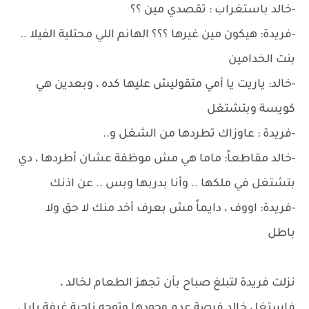
-خالد باستغراب : تقصدي مين ؟؟
-فريدة: هيكون مين غيرها ؟؟؟ الهانم اللي محتلية الفيلا ..
بنت الخدامين
-خالد: ياريت يا أمي متقوليش عليها كده ، وبعدين هي
كويسة وبتشتغل
-فريدة : عاوزاك تطردها من الشغل و..
-خالد مقاطعاً: ماما هي مش موظفة عشان أطردها ، دي
بتشتغل في ملكها .. وأنا بدربها وبس .. عن اذنك
-فريدة: اووف ، دايماً مش بعرف أخد منك لا حق ولا
باطل
نزلت فريدة لتبلغ صباح بأن تجهز الطعام لخالد ،
فاستغل خالد فرصة عدم وجودها وتوجه ناحية غرفة يارا ،