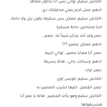
-الكابتن سليم: ثواني بس أنا بحاول معاها
-أدهم: مش لازم يعني محاولتك دي
-الكابتن سليم: ممكن بس سكرها يكون نزل ولا حاجة ،
احنا محتاجين حاجة مسكرة
-عمر وقد أخذ يتذكر شيئاً ما : ممم...
-ادهم: ممكن عصير ؟؟؟
-عمر: أنا معايا عصير ، ثواني اجيبه
-ادهم: وساكت ياخي ، هاته بسرعة
-عمر: اوك
-الكابتن سليم: كويس اوي
-عمر: اتفضل خليها تشرب العصير ده
-الكابتن سليم وهو يأخذ العصير : هاته يا عمر أنا
هشربهولها