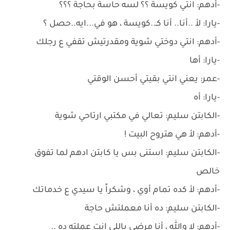
-أدهم: انتي كويسة ؟؟ لسه حاسة بحاجة ؟؟؟
-يارا: لأ ..أنا.. أنا كـ..كويسة ، هو في...ايه..حصل ؟
-أدهم: انتي دوختي شوية ومقدرتيش تقفي ع رجلك
-يارا: أها
-عمر: يعني انتي بقيتي أحسن الوقتي
-يارا: أه
-الكابتن سليم: تعالي في مكتبي ارتاحي شوية
-أدهم: لأ هي هتروح البيت !
-الكابتن سليم: استنى بس يا كابتن ادهم لما تفوق
خالص
-أدهم: لأ كده تمام أوي ، وشكراً يا سيدي ع خدماتك
-الكابتن سليم: ده أنا معملتش حاجة
-أدهم: لا والله ، أنا مرضي باللي انت عملته ده ..