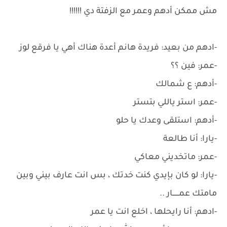
مش ممكن أدهم وعمر مع الزفتة دي !!!!!!
-ادهم من بعيد: فريدة هانم أعدة هناك أهي يا فرقع لوز
-عمر: فين ؟؟
-أدهم: ع شمالك
-عمر: استر ياللي بتستر
-أدهم: استلقى وعدك يا حلو
-يارا: أنا طالعة
-عمر: ماتخديني معاكي
-يارا: لو كان بإيدي كنت خدتك ، بس انت عارف بيني وبين
مامتك عمــــــار ..
-ادهم: أنا رايحلها ، اخلع انت يا عمر