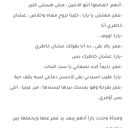
-أدهم: اتفضلوا انتو الاتنين ، مش هستنى كتير
-عمر: معلش يا يارا ، خلينا نروح معاه وخلاص ، عشان
خاطري أنا
-يارا: اووف ..
-عمر: يالا بقى ، ده أنا بقولك عشان خاطري
-يارا: عشان خاطرك بس
-عمر: دايماً كده نصفاني يا ست البنات
-يارا: طيب اسندني بقى لأحسن دماغي لسه بتلف حبة
-عمر بفرحة وهو يمسك بيدها ليسندها : من عينيا ، انتي
بس أؤمري
وفجأة وجدت يارا أدهم يبعد يد عمر عنها ويحملها بين