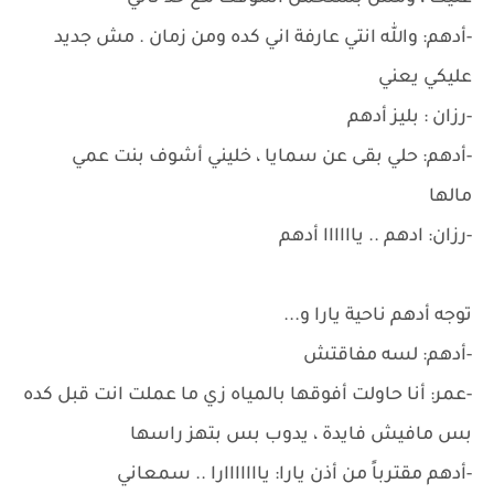
-أدهم: والله انتي عارفة اني كده ومن زمان . مش جديد
عليكي يعني
-رزان : بليز أدهم
-أدهم: حلي بقى عن سمايا ، خليني أشوف بنت عمي
مالها
-رزان: ادهم .. ياااااا أدهم
توجه أدهم ناحية يارا و...
-أدهم: لسه مفاقتش
-عمر: أنا حاولت أفوقها بالمياه زي ما عملت انت قبل كده
بس مافيش فايدة ، يدوب بس بتهز راسها
-أدهم مقترباً من أذن يارا: يااااااارا .. سمعاني