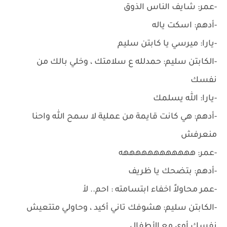
-عمر: شايف الناس الذوق
-أدهم: اسكت ياله
-يارا: ميرسي يا كابتن سليم
-الكابتن سليم: حمدلله ع سلامتك ، وخلي بالك من
نفسك
-يارا: الله يسلمك
-أدهم: هي كانت قايمة من عملية لا سمح الله واحنا
منعرفش
-عمر: ههههههههههههه
-أدهم: بتضحك يا ظريف
-عمر محاولاً اخفاء ابتسامته : احم.. لأ
-الكابتن سليم: هشوفك تاني أكيد ، وحاولي متتعيش
نفسك أوي مع الأطفال