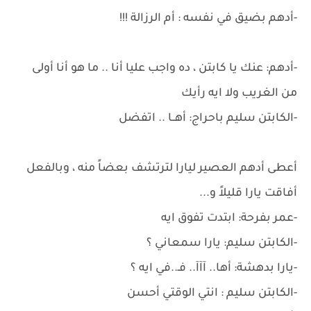
-أدهم بضيق في نفسه : أم الرزالة !!!
-أدهم: عنك يا كابتن ، ده واجب عليا أنا .. ما هو أنا أولى
من الغريب ولا ايه رأيك
-الكابتن سليم باحراج: أهــا .. اتفضل
أعطى أدهم العصير ليارا لترتشف بعضاً منه ، وبالفعل
أفاقت يارا قليلاً و...
-عمر بفرحة: ابتدت تفوق ايه
-الكابتن سليم: يارا سمعاني ؟
-يارا بدهشة: أها.. آآآ.. فـ..في ايه ؟
-الكابتن سليم : انتي الوقتي أحسن