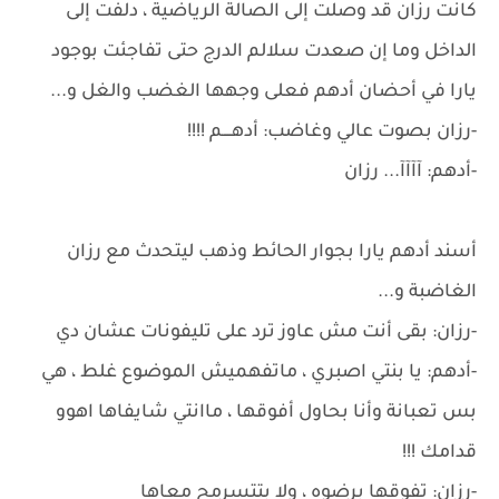
كانت رزان قد وصلت إلى الصالة الرياضية ، دلفت إلى
الداخل وما إن صعدت سلالم الدرج حتى تفاجئت بوجود
يارا في أحضان أدهم فعلى وجهها الغضب والغل و...
-رزان بصوت عالي وغاضب: أدهــــم !!!!
-أدهم: آآآآ... رزان
أسند أدهم يارا بجوار الحائط وذهب ليتحدث مع رزان
الغاضبة و...
-رزان: بقى أنت مش عاوز ترد على تليفونات عشان دي
-أدهم: يا بنتي اصبري ، ماتفهميش الموضوع غلط ، هي
بس تعبانة وأنا بحاول أفوقها ، ماانتي شايفاها اهوو
قدامك !!!
-رزان: تفوقها برضوه ، ولا بتتسرمح معاها