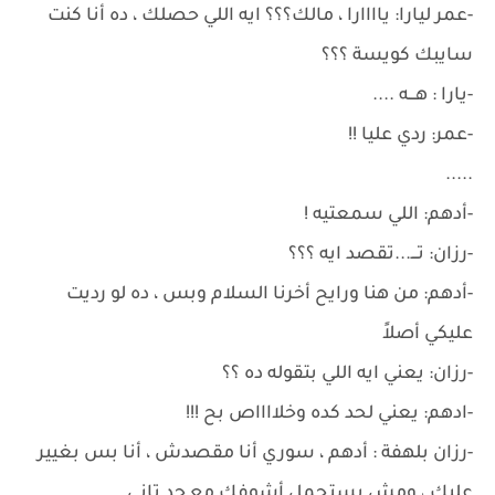
-عمر ليارا: ياااارا ، مالك؟؟؟ ايه اللي حصلك ، ده أنا كنت
سايبك كويسة ؟؟؟
-يارا : هـــه ....
-عمر: ردي عليا !!
.....
-أدهم: اللي سمعتيه !
-رزان: تـــ...تقصد ايه ؟؟؟
-أدهم: من هنا ورايح أخرنا السلام وبس ، ده لو رديت
عليكي أصلاً
-رزان: يعني ايه اللي بتقوله ده ؟؟
-ادهم: يعني لحد كده وخلااااص بح !!!
-رزان بلهفة : أدهم ، سوري أنا مقصدش ، أنا بس بغيير
عليك ، ومش بستحمل أشوفك مع حد تاني