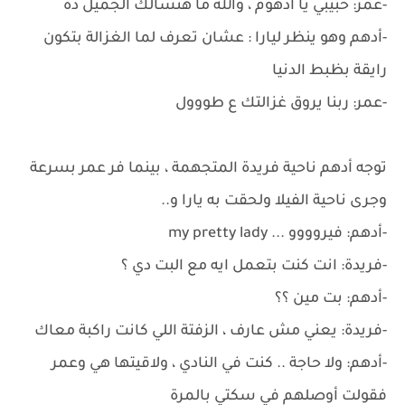
-عمر: حبيبي يا أدهوم ، والله ما هنسالك الجميل ده
-أدهم وهو ينظر ليارا : عشان تعرف لما الغزالة بتكون
رايقة بظبط الدنيا
-عمر: ربنا يروق غزالتك ع طووول
توجه أدهم ناحية فريدة المتجهمة ، بينما فر عمر بسرعة
وجرى ناحية الفيلا ولحقت به يارا و..
-أدهم: فيروووو ... my pretty lady
-فريدة: انت كنت بتعمل ايه مع البت دي ؟
-أدهم: بت مين ؟؟
-فريدة: يعني مش عارف ، الزفتة اللي كانت راكبة معاك
-أدهم: ولا حاجة .. كنت في النادي ، ولاقيتها هي وعمر
فقولت أوصلهم في سكتي بالمرة