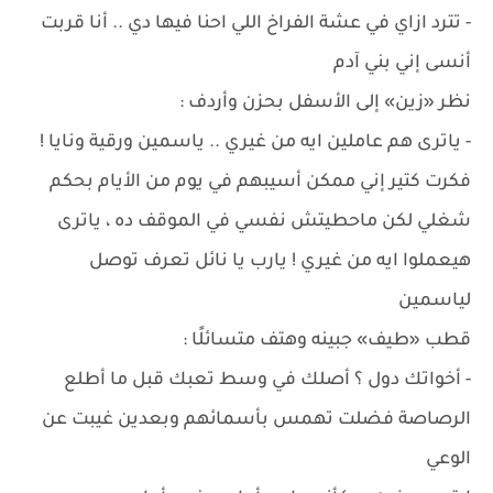
- تترد ازاي في عشة الفراخ اللي احنا فيها دي .. أنا قربت
أنسى إني بني آدم
نظر «زين» إلى الأسفل بحزن وأردف :
- ياترى هم عاملين ايه من غيري .. ياسمين ورقية ونايا !
فكرت كتير إني ممكن أسيبهم في يوم من الأيام بحكم
شغلي لكن ماحطيتش نفسي في الموقف ده ، ياترى
هيعملوا ايه من غيري ! يارب يا نائل تعرف توصل
لياسمين
قطب «طيف» جبينه وهتف متسائلًا :
- أخواتك دول ؟ أصلك في وسط تعبك قبل ما أطلع
الرصاصة فضلت تهمس بأسمائهم وبعدين غيبت عن
الوعي