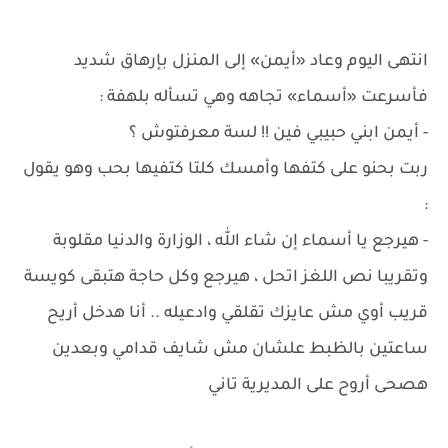
انتهى اليوم وعاد «أيمن» إلى المنزل بإرهاق شديد
فأسرعت «أسماء» تجاهه وهي تسأله بلهفة :
- أيمن ابني حبيبي فين !! لسة معرفتوش ؟
ربت بحنو على كتفها وأمسك كلتا كتفيها بحب وهو يقول
:
- هيرجع يا أسماء إن شاء الله ، الوزارة والدنيا مقلوبة
وتقريبا نص اللغز اتحل ، هيرجع وكل حاجة هتبقى كويسة
قريب أوي مش عايزك تقلقي وادعيله .. أنا هدخل أريح
ساعتين بالظبط علشان مش شايف قدامي وبعدين
هصحى أروح على المديرية تاني