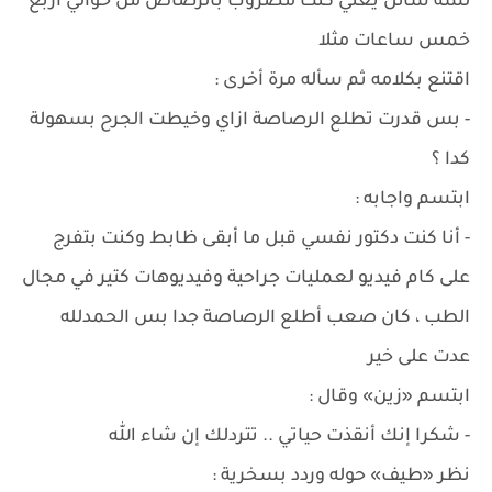
لسة سائل يعني كنت مضروب بالرصاص من حوالي أربع
خمس ساعات مثلا
اقتنع بكلامه ثم سأله مرة أخرى :
- بس قدرت تطلع الرصاصة ازاي وخيطت الجرح بسهولة
كدا ؟
ابتسم واجابه :
- أنا كنت دكتور نفسي قبل ما أبقى ظابط وكنت بتفرج
على كام فيديو لعمليات جراحية وفيديوهات كتير في مجال
الطب ، كان صعب أطلع الرصاصة جدا بس الحمدلله
عدت على خير
ابتسم «زين» وقال :
- شكرا إنك أنقذت حياتي .. تتردلك إن شاء الله
نظر «طيف» حوله وردد بسخرية :