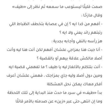
صمت قليلًا ليستوعب ما سمعه ثم نظر إلى «طيف»
وقال مازحًا :
- أفهم من كدا ايه ؟ إن في عصابة بتخطف الظباط اللي
رتبتهم رائد يعني ولا ايه ؟
هز رأسه بالنفي وأجابه بجدية :
- أنا جيت هنا بمزاجي علشان أفهم لكن أنت هنا ليه وأنت
أصلا مالكش علاقة بيهم أو بالقضية ؟
- أنت بتتكلم بالألغاز ليه يا طيف ؟ ما تفهمني قضية ايه
ومين دول أصلا وليه جاي بمزاجك ، فهمني علشان أعرف
أفكر معاك يمكن نحل المشكلة
بدأ «طيف» في سرد ما حدث منذ البداية إلى تلك اللحظة
وما إن انتهى حتى عبر «زين» عن صدمته بالأمر قائلًا