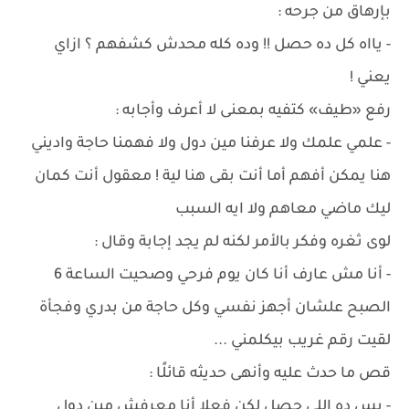
بإرهاق من جرحه :
- يااه كل ده حصل !! وده كله محدش كشفهم ؟ ازاي
يعني !
رفع «طيف» كتفيه بمعنى لا أعرف وأجابه :
- علمي علمك ولا عرفنا مين دول ولا فهمنا حاجة واديني
هنا يمكن أفهم أما أنت بقى هنا لية ! معقول أنت كمان
ليك ماضي معاهم ولا ايه السبب
لوى ثغره وفكر بالأمر لكنه لم يجد إجابة وقال :
- أنا مش عارف أنا كان يوم فرحي وصحيت الساعة 6
الصبح علشان أجهز نفسي وكل حاجة من بدري وفجأة
لقيت رقم غريب بيكلمني ...
قص ما حدث عليه وأنهى حديثه قائلًا :
- بس ده اللي حصل لكن فعلا أنا معرفش مين دول