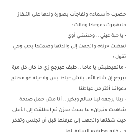
حضرت «أسماء» وتفاجأت بصورة ولدها على التلفاز
فانهمرت دموعها وقالت :
- يا حبة عيني .. وحشتني أوي
نهضت «رنة» واتجهت إلى والدتها وضمتها بحب وهي
تقول :
- ماتعيطيش يا ماما .. طيف هيرجع زي ما كان كل مرة
بيرجع إن شاء الله ، بلاش عياط بس وادعيله هو محتاج
دعواتنا أكتر من عياطنا
- ربنا يرجعه لينا سالم وبخير .. أنا مش حمل صدمة
شاهدت «نيران» ما يحدث بحزن ثم انطلقت إلى الأعلى
حيث شقتها واتجهت إلى غرفتها قبل أن تجلس وتفكر
في كلام «طيف» السابق لها ...