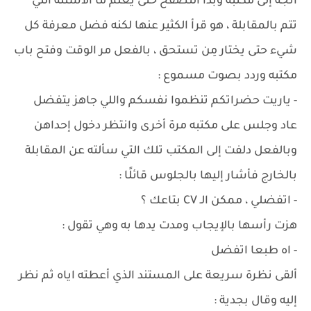
اتجه إلى مكتبه وبدأ التصفح حتى يعلم ما الأسئلة التي
تتم بالمقابلة ، هو قرأ الكثير عنها لكنه فضل معرفة كل
شيء حتى يختار مِن تستحق ، بالفعل مر الوقت وفتح باب
مكتبه وردد بصوت مسموع :
- ياريت حضراتكم تنظموا نفسكم واللي جاهز يتفضل
عاد وجلس على مكتبه مرة أخرى وانتظر دخول إحداهن
وبالفعل دلفت إلى المكتب تلك التي سألته عن المقابلة
بالخارج فأشار إليها بالجلوس قائلًا :
- اتفضلي ، ممكن الـ CV بتاعك ؟
هزت رأسها بالإيجاب ومدت يدها به وهي تقول :
- اه طبعا اتفضل
ألقى نظرة سريعة على المستند الذي أعطته اياه ثم نظر
إليه وقال بجدية :