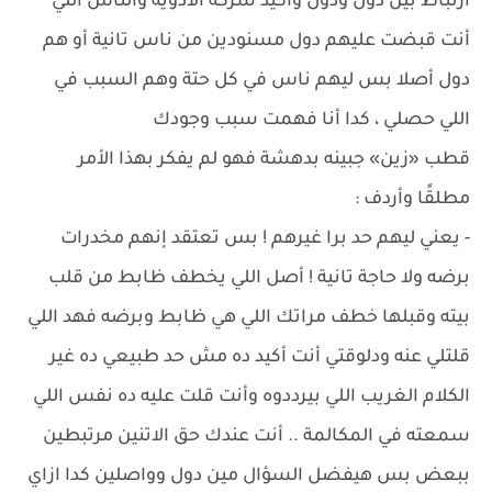
ارتباط بين دول ودول وأكيد شركة الأدوية والناس اللي
أنت قبضت عليهم دول مسنودين من ناس تانية أو هم
دول أصلا بس ليهم ناس في كل حتة وهم السبب في
اللي حصلي ، كدا أنا فهمت سبب وجودك
قطب «زين» جبينه بدهشة فهو لم يفكر بهذا الأمر
مطلقًا وأردف :
- يعني ليهم حد برا غيرهم ! بس تعتقد إنهم مخدرات
برضه ولا حاجة تانية ! أصل اللي يخطف ظابط من قلب
بيته وقبلها خطف مراتك اللي هي ظابط وبرضه فهد اللي
قلتلي عنه ودلوقتي أنت أكيد ده مش حد طبيعي ده غير
الكلام الغريب اللي بيرددوه وأنت قلت عليه ده نفس اللي
سمعته في المكالمة .. أنت عندك حق الاتنين مرتبطين
ببعض بس هيفضل السؤال مين دول وواصلين كدا ازاي