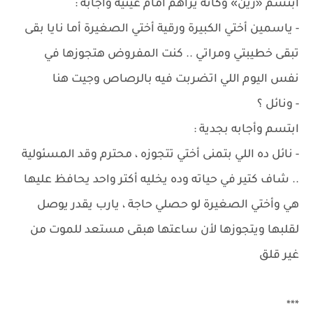
ابتسم «زين» وكأنه يراهم أمام عينيه وأجابه :
- ياسمين أختي الكبيرة ورقية أختي الصغيرة أما نايا بقى
تبقى خطيبتي ومراتي .. كنت المفروض هتجوزها في
نفس اليوم اللي اتضربت فيه بالرصاص وجيت هنا
- ونائل ؟
ابتسم وأجابه بجدية :
- نائل ده اللي بتمنى أختي تتجوزه ، محترم وقد المسئولية
.. شاف كتير في حياته وده يخليه أكتر واحد يحافظ عليها
هي وأختي الصغيرة لو حصلي حاجة ، يارب يقدر يوصل
لقلبها ويتجوزها لأن ساعتها هبقى مستعد للموت من
غير قلق
***