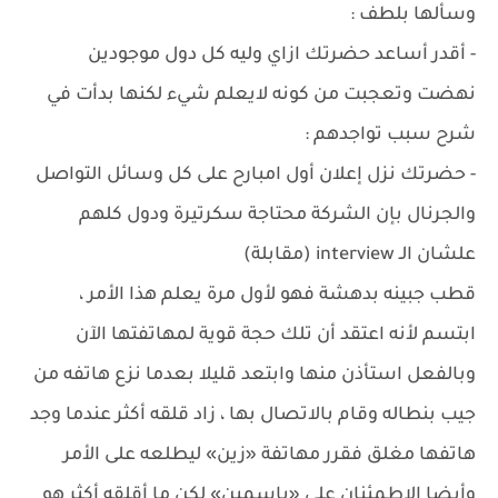
وسألها بلطف :
- أقدر أساعد حضرتك ازاي وليه كل دول موجودين
نهضت وتعجبت من كونه لايعلم شيء لكنها بدأت في
شرح سبب تواجدهم :
- حضرتك نزل إعلان أول امبارح على كل وسائل التواصل
والجرنال بإن الشركة محتاجة سكرتيرة ودول كلهم
علشان الـ interview (مقابلة)
قطب جبينه بدهشة فهو لأول مرة يعلم هذا الأمر ،
ابتسم لأنه اعتقد أن تلك حجة قوية لمهاتفتها الآن
وبالفعل استأذن منها وابتعد قليلا بعدما نزع هاتفه من
جيب بنطاله وقام بالاتصال بها ، زاد قلقه أكثر عندما وجد
هاتفها مغلق فقرر مهاتفة «زين» ليطلعه على الأمر
وأيضا الاطمئنان على «ياسمين» لكن ما أقلقه أكثر هو