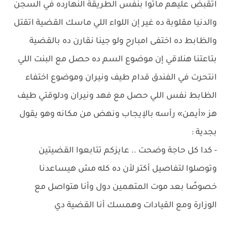
اتقبض عليهم ماتوا بنفس الطريقة النهارده في السجن
والدنيا مقلوبة ده غير إن اللواء اللي ماسك القضية اتقتل
والظابط ده اختفى امبارح ولو جينا نقارن ده بالقضية
بتاعتنا هنلاقي إن موضوع السم ده حصل مع البنت اللي
انتحرت في الفندق قدام طيف ونيران وموضوع اختفاء
الظابط نفس اللي حصل مع فهد ونيران ودلوقتي طيف
هز «أيمن» رأسه بالإيجاب ونهض من مكانه وهو يقول
بجدية :
- كدا كل حاجة وضحت .. عايزكم تتابعوا القضيتين
وتوصلوا لتفاصيل أكتر لأن ده كله مش هيساعدنا
خصوصًا بعد موت المتهمين دول وأنا هتواصل مع
الوزارة ومع القيادات وهمسك أنا القضية دي