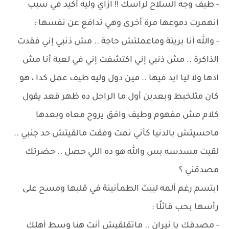
- طيف وجه السلاح لراسك !! ازاي وليه أكيد في سبب
انهمرت دموعها مرة أخرى وهي تدافع عن نفسها :
- والله أنا بريئة وماعملتش حاجة .. مش ذنبي إني فقدت
الذاكرة .. مش ذنبي إني اكتشفت إني في لعبة أنا مش
ادها ولا ليا ايد فيها .. مين دول وليه طيف عمل كدا ، هو
كان متلخبط وبعدين أول ما الراجل ده ظهر قعد يقول
كلام مش مفهوم وطيف وافق يروح معاه وبعدها
ماحسيتش بالدنيا كأني نمت وفقت مالقيتش حد جنبي ..
لقيت مسدسه بس والله هو ده اللي حصل .. حضرتك
مصدقني ؟
ابتسم رغم ألمه ليبث الطمأنينة في قلبها ومسح على
رأسها بحب قائلًا :
- مصدقك يا نيران .. ماتقلقيش أنتِ هنا وسط أهلك