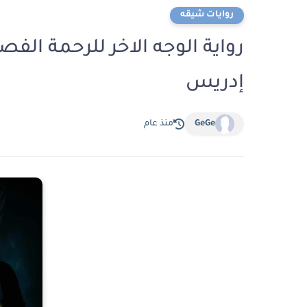
روايات شيقه
إدريس
GeGe
منذ عام