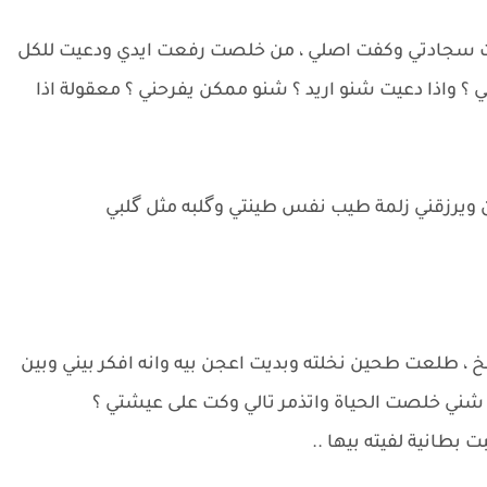
 سجادتي وكفت اصلي ، من خلصت رفعت ايدي ودعيت للكل
 ؟ واذا دعيت شنو اريد ؟ شنو ممكن يفرحني ؟ معقولة اذا
 ويرزقني زلمة طيب نفس طينتي وگلبه مثل گلبي
 طلعت طحين نخلته وبديت اعجن بيه وانه افكر بيني وبين
شني خلصت الحياة واتذمر تالي وكت على عيشتي ؟
بطانية لفيته بيها ..