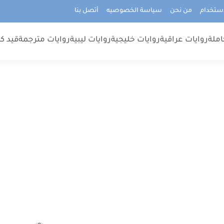
استخدام
من نحن
سياسة الخصوصيه
أتصل بنا
املة
روايات عراقية
روايات خليجية
روايات ليبية
روايات مترجمة
قيد كت