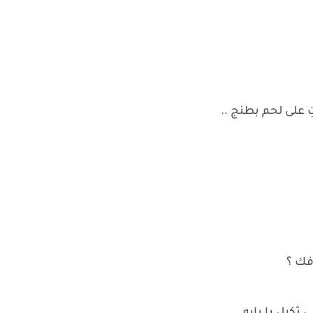
ِ على لحم بطنج ..
فك ؟