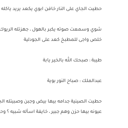
حطيت الجاي على النار خافن ابوي يكعد يريد ياكله ل
شوي وسمعت صوته يكبر بالهول ، جهزتله الريوك
خلص واجى للمطبخ كعد على الجودلية
طيبة : صبحك الله بالخير يابة
عبدالملك : صباح النور بوية
حطيت الصينية جدامه بيها بيض وجبن وصبيتله الجاي
عيونه بيها حزن وهم جبير ، خايفة اسأله شبيه ؟ وح