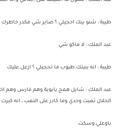
عبد الملك : شلون ما اشيلها على اجتافي وانه حملي
طيبة : شنو بيك احجيلي ؟ صاير شي مكدر خاطرك ؟
عبد الملك : لا ماكو شي
طيبة : انه بنيتك طيوب ما تحجيلي ؟ ازعل عليك
عبد الملك : شايل همج يابوية وهم فارس وهم اخو
الحلال تعبت وحدي وما كادر على التعب ، انه كبرت 
باوعلي وسكت