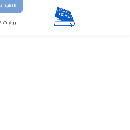
اتفاقية ال
روايات ك