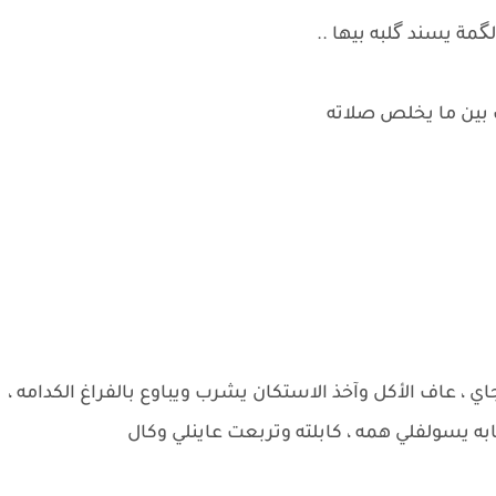
گمة يسند گلبه بيها ..
 بين ما يخلص صلاته
 ، عاف الأكل وآخذ الاستكان يشرب ويباوع بالفراغ الكدامه ،
ابه يسولفلي همه ، كابلته وتربعت عاينلي وكال