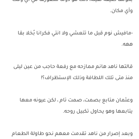
بكونها ضيفة ثقيلة، ذلك هو دوماً شعورها في اي وقت
وأي مكان.
-مافيش نوم قبل ما تتعشي ولا انتي فكرانا بُخلا بقا
ههه.
قالتها ناهد هانم ممازحه مع رفعة حاجب من عين ليلى
منذ متى تلك اللطافة وذلك الإستظراف؟!
وعثمان متابع بصمت، صمت تام ، لكن عيونه معها
يتابعها وهو يحاول تكبيل روحه.
وبعد إصرار من ناهد تقدمت معهم نحو طاولة الطعام