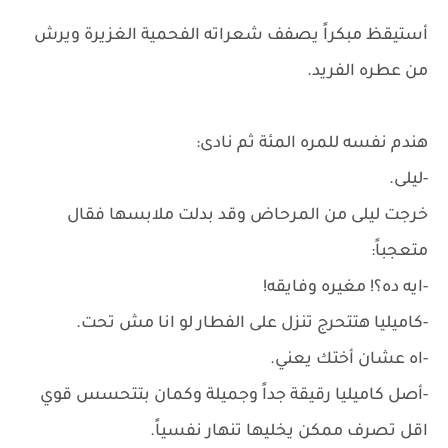
أستيقظ مبكراً يصفف شعراته الفحمية الغزيرة ويرش
من عطره الفريد.
هندم نفسه للمره المئة ثم نادى:
-ليلى.
خرجت ليلى من المرحاض وقد بدلت ملابسها فقال
متعجباً:
-ايه ده؟! مغيره وفايقه!
-كاميليا هتتحرج تنزل على الفطار لو انا مش تحت.
-اه عشان أختك يعني.
-أصل كاميليا رقيقة جداً وجميلة وكمان بتتحسس قوي
اقل تصرف ممكن يخليها تنهار نفسياً.