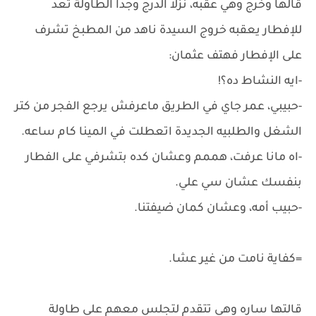
قالها وخرج وهي عقبه، نزلا الدرج وجدا الطاولة تعد
للإفطار يعقبه خروج السيدة ناهد من المطبخ تشرف
على الإفطار فهتف عثمان:
-ايه النشاط ده؟!
-حبيبي، عمر جاي في الطريق ماعرفش يرجع الفجر من كتر
الشغل والطلبيه الجديدة اتعطلت في المينا كام ساعه.
-اه مانا عرفت، هممم وعشان كده بتشرفي على الفطار
بنفسك عشان سي علي.
-حبيب أمه، وعشان كمان ضيفتنا.
=كفاية نامت من غير عشا.
قالتها ساره وهي تتقدم لتجلس معهم على طاولة