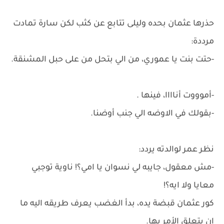
حذرها عثمان بحده وليلى تتابع عن كثب لكن سارة تمادت
مرددة:
-حتت بنت يا عموري، من الي بتحل من على حبل المشنقة.
-أموووت أناااا، فينها .
-بقولك في الاوضه الي جنب أوضنا.
نظر عمر لوالدته يردد:
-مش معقول، جايبه لي نسوان يا امي؟! ناوية توجبي
معايا ولا ايه؟!
كور عثمان قبضة يده، بدأ الغضب يعرف طريقه اليه ما
ان يتعلق الأمر بها.