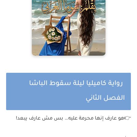
رواية كاميليا ليلة سقوط الباشا
الفصل الثاني
👉هو عارف إنها محرمة عليه… بس مش عارف يبعد!