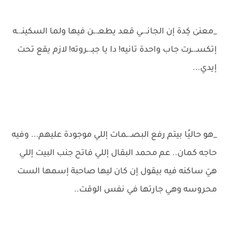
_معنىٰ كِدة إن الجانـ.ـي قعد يطعـ.ـن فيها ولما السكينـ.ـه
إتكسـ.ـرت جاب واحدة تانيه! دا يا جبـ.ـروته! لازم يقع تحت
إيدي...
_هو حاليًا بيتم رفع البصـ.ـمات إللي موجودة عليهم... وفيه
حاجه كمان.. عم محمد البقال إللي فاتح جنب البيت إللي
هيَ ساكنه فيه بيقول إن كان ليها صاحبة إسمها الست
محروسه وهي جارتها في نفس الوقت..