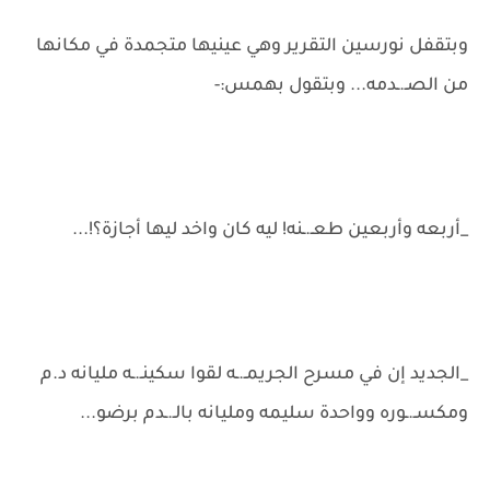
وبتقفل نورسين التقرير وهي عينيها متجمدة في مكانها
من الصـ.ـدمه... وبتقول بهمس:-
_أربعه وأربعين طعـ.ـنه! ليه كان واخد ليها أجازة؟!...
_الجديد إن في مسرح الجريمـ.ـه لقوا سكينـ.ـه مليانه د.م
ومكسـ.ـوره وواحدة سليمه ومليانه بالـ.ـدم برضو...