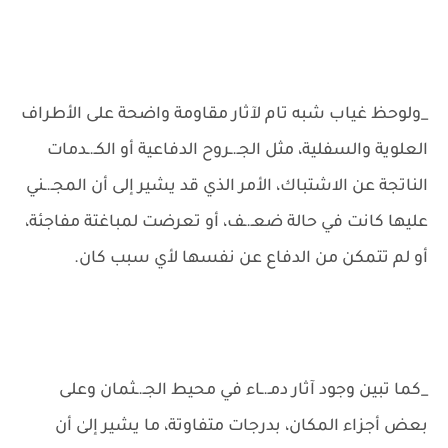
_ولوحظ غياب شبه تام لآثار مقاومة واضحة على الأطراف
العلوية والسفلية، مثل الجـ.ـروح الدفاعية أو الكـ.ـدمات
الناتجة عن الاشتباك، الأمر الذي قد يشير إلى أن المجـ.ـني
عليها كانت في حالة ضعـ.ـف، أو تعرضت لمباغتة مفاجئة،
أو لم تتمكن من الدفاع عن نفسها لأي سبب كان.
_كما تبين وجود آثار دمـ.ـاء في محيط الجـ.ـثمان وعلى
بعض أجزاء المكان، بدرجات متفاوتة، ما يشير إلىٰ أن