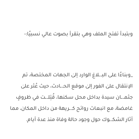
وبتبدأ تفتح الملف وهي بتقرأ بصوت عالي نسبيًا:-
_وبناءًا على البـ.ـلاغ الوارد إلىٰ الجهات المختصة، تم
الإنتقال علىٰ الفور إلىٰ موقع الحـ.ـادث، حيث عُثر علىٰ
جثمـ.ـان سيدة بداخل محل سكنها، قُتِلـ.ـت في ظروفٍ
غامضة، مع انبعاث روائح كـ.ـريهة من داخل المكان، مما
أثار الشكـ.ـوك حول وجود حالة وفاة منذ عدة أيام.