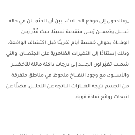
_وبالدخول إلى موقع الحـ.ـادث، تبين أن الجثمـ.ـان في حالة
تحـ.ـلل وتعفـ.ـن رُمـ.ـي متقدمة نسبيًا، حيث قُدِّر زمن
الوفـ.ـاة بحوالي خمسة أيام تقريبًا قبل اكتشاف الواقعة،
وذلك إستنادًا إلىٰ التغيرات الظاهرية علىٰ الجثمـ.ـان، والتي
شملت تغيّر لون الجـ.ـلد إلى درجات داكنة مائلة للأخضـ.ـر
والأسـ.ـود، مع وجود انتفـ.ـاخ ملحوظ في مناطق متفرقة
من الجسم نتيجة الغـ.ـازات الناتجة عن التحلـ.ـل، فضلًا عن
انبعاث روائح نفاذة قوية.