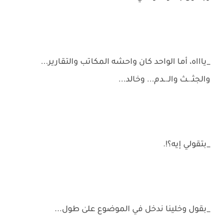
_ياااه، أما الواحد كان واحشه المكاتب والتقارير...
والجثـ.ـث والـ.ـدم... وخالد...
_بتقولي إيه؟!.
_بقول وخلينا ندخل في الموضوع علىٰ طول...