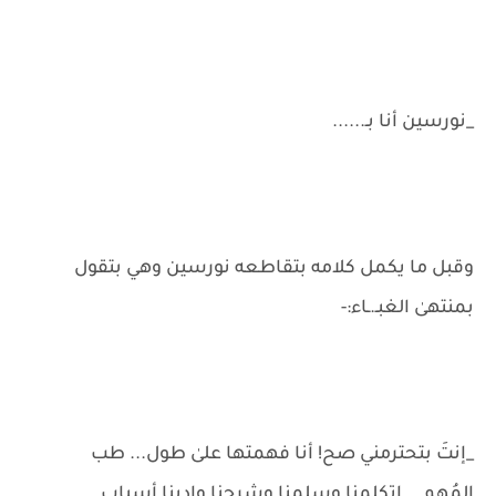
_نورسين أنا بـ......
وقبل ما يكمل كلامه بتقاطعه نورسين وهي بتقول
بمنتهىٰ الغبـ.ـاء:-
_إنتَ بتحترمني صح! أنا فهمتها علىٰ طول... طب
المُهِم... إتكلمنا وسلمنا وشرحنا وإدينا أسباب