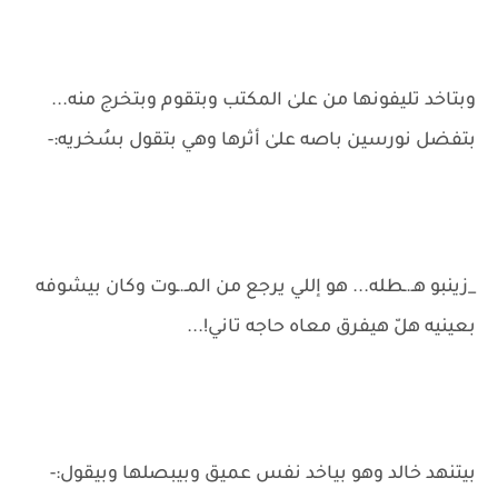
وبتاخد تليفونها من علىٰ المكتب وبتقوم وبتخرج منه...
بتفضل نورسين باصه علىٰ أثرها وهي بتقول بسُخريه:-
_زينبو هـ.ـطله... هو إللي يرجع من المـ.ـوت وكان بيشوفه
بعينيه هلّ هيفرق معاه حاجه تاني!...
بيتنهد خالد وهو بياخد نفس عميق وبيبصلها وبيقول:-