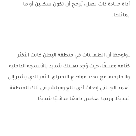
أداة حـ.ـادة ذات نصل، يُرجح أن تكون سكـ.ـين أو ما
يماثلها.
_ولوحظ أن الطعـ.ـنات في منطقة البطن كانت الأكثر
كثافة وعنـ.ـفًا، حيث وُجد تهـ.ـتك شديد بالأنسجة الداخلية
والخارجية، مع تعدد مواضع الاختراق، الأمر الذي يشير إلىٰ
تعمد الجـ.ـاني إحداث أذى بالغ ومباشر في تلك المنطقة
تحديدًا، وربما يعكس دافعًا عدائـ.ـيًا شديدًا.