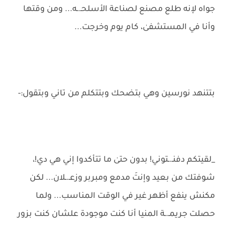
جواه لإنه طلع مصنع لصناعة الأسلحـ.ـه... ومن وقتها
وأنا في المستشفىٰ، كام يوم وخرجت...
بتتنهد نورسين وهي بتضحك وبتتكلم من تاني وبتقول:-
_لقيتكم دفنـ.ـتوني! بدون حتىٰ ما تتأكدوا إني هي دي!،
شوفتك من بعيد وإنتَ مدمع ومبربر وزعـ.ـلان... لكن
مكنش ينفع أظهر غير في الوقت المناسب... ولما
حصلت جريمـ.ـة المنيا أنا كنت موجودة علشان كنت بزور