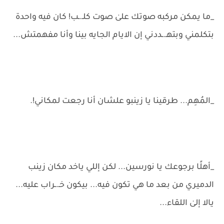
_ما يمكن مركبه صوتك علىٰ صوت كلـ.ـب! كان فيه واحدة
بتكلمني وبتهـ.ـددني إن الايام الجايه بينا وأنا مفهمتش...
_المُهِم... طرقينا يا زينبو علشان أنا رجعت لمكاني!.
_أهلًا برجوعك يا نورسين... لكن إللي ياخد مكان زينب
الدميري من بعد ما هي تكون فيه... بيكون خـ.ـراب عليه...
يالا إلىٰ اللقاء...