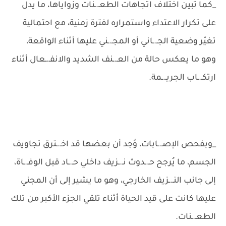
_كما تبين اختلاف اتجاهات الطعـ.ـنات وزواياها، ما يدل
على تكرار الاعتداء واستمراره لفترة زمنية، مع احتمالية
تغيّر وضعية الجـ.ـاني أو المجـ.ـني عليها أثناء الواقعة،
وهو ما يعكس حالة من العـ.ـنف الشديد والانفـ.ـعال أثناء
ارتكـ.ـاب الجريـ.ـمة.
_وبفحص الإصـ.ـابات، وُجد أن بعضها قد اخـ.ـترق تجاويف
الجسم، ما يُرجح حـ.ـدوث نـ.ـزيف داخلي حـ.ـاد قبل الوفـ.ـاة،
إلى جانب النـ.ـزيف الخارجي، وهو ما يشير إلى أن المجني
عليها كانت على قيد الحياة أثناء تلقي الجزء الأكبر من تلك
الطعـ.ـنات.