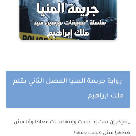
رواية جريمة المنيا الفصل الثاني بقلم
ملك ابراهيم
_تفتِكر إن ست إتـ.ـدبحت وإبنها مـ.ـات معاها وأنا مش
هظهر! مش هجيب حقها!.