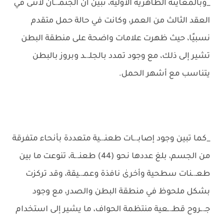
_وبالمعاينة الظاهرية الأولية، تبين أن الجثمـ.ـان لأنثى في
العقد الثالث من العمر، وكانت في حالة حمل متقدم
نسبيًا، حيث ظهرت علامات واضحة على منطقة البطن
تشير إلى ذلك، مع وجود تمدد بالجلـ.ـد وبروز بالبطن
يتناسب مع أشهر الحمل.
_كما تبين وجود إصابـ.ـات طعنـ.ـية متعددة بأنحاء متفرقة
من الجسم، بلغ عددها نحو (44) طعنـ.ـة، تنوعت ما بين
طعـ.ـنات سطحية وأخرىٰ نافذة وعمـ.ـيقة، وقد تركزت
بشكل ملحوظ في منطقة البطن والصدر، مع وجود
جـ.ـروح قطـ.ـعية منتظمة الحواف، ما يشير إلى استخدام