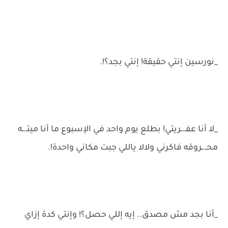
_نورسين إنتي حقيقة! إنتي بجد؟!.
_لا أنا عفـ.ـريتي! بطلع يوم واحد في الإسبوع ما أنا ميتـ.ـه
محـ.ـروقه فاكرني ولالا ياللي جبت مكاني واحدة!.
_أنا بجد مش مصدق.. إيه إللي حصل؟! وإنتي كدة إزاي