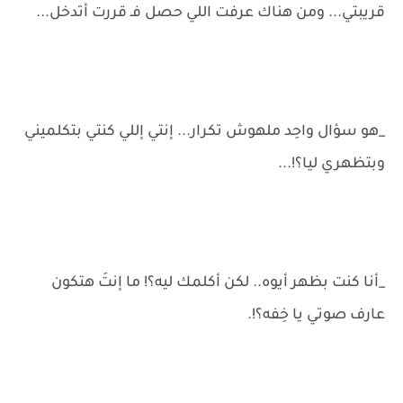
قريبتي... ومن هناك عرفت اللي حصل فـ قررت أتدخل...
_هو سؤال واحِد ملهوش تكرار... إنتي إللي كنتي بتكلميني
وبتظهري ليا؟!...
_أنا كنت بظهر أيوه.. لكن أكلمك ليه؟! ما إنتَ هتكون
عارف صوتي يا خِفه؟!.