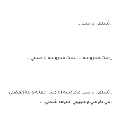
_تسلمي يا ست...
_ست محروسه... الست محروسه يا حبيبتي...
_تسلمي يا ست محروسه أنا مش جعانه واللهِ إتفضلي
إنتي دلوقتي وسيبيني اشوف شغلي....