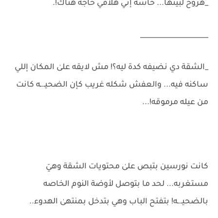
_هروح لبيتها... حاسه إني هلاقي حاجه هناك!.
____________________
_الشقة دي نضيفه كدة ليه؟! مش لايقه علىٰ المكان إللي
ساكنه فيه... والعفش شكله غريب كإن الضحيـ.ـه كانت
من عيله مرموقه!...
كانت نورسين بتبص علىٰ محتويات الشقة وهيَ
مستغربه... لحد ما بتوصل لأوضة النوم الخاصه
بالضحيـ.ـه! بتفتح الباب وهي بتدخل بمنتهىٰ الهدوء..