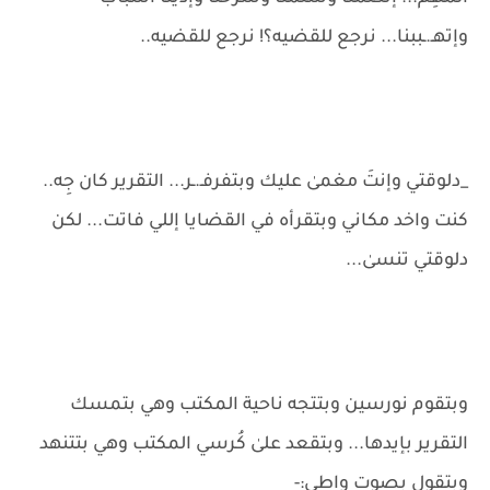
وإتهـ.ـببنا... نرجع للقضيه؟! نرجع للقضيه..
_دلوقتي وإنتَ مغمىٰ عليك وبتفرفـ.ـر... التقرير كان جِه..
كنت واخد مكاني وبتقرأه في القضايا إللي فاتت... لكن
دلوقتي تنسىٰ...
وبتقوم نورسين وبتتجه ناحية المكتب وهي بتمسك
التقرير بإيدها... وبتقعد علىٰ كُرسي المكتب وهي بتتنهد
وبتقول بصوت واطي:-