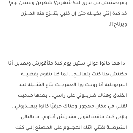
ومرجعتيش من بدري ليه! شهرين! شهرين وستين يوم!
قد كدة إنتي بخيـ.ـله حتىٰ إن قلبي يتنـ.ـزع منه الحـ.ـزن
ويرتاح؟!.
_دا هما كانوا حوالي ستين يوم كدة متأڤورش وبعدين أنا
مكنتش هنا كنت بتعالـ.ـج... لما كنا بنقوم بقضيـ.ـة
المريوطيه أنا روحت ورا العفريـ.ـت بتاع القتـ.ـيله لحد
الفندق وهناك ضربـ.ـوني علىٰ راسي... بعدها صحيت
لقتني في مكان مهجور! وهناك حرفيًا كانوا بيعـ.ـذبوني..
ولإني كنت فاقدة لقوتي مقدرتش أقاوم.. فـ بالتالي
الشرطـ.ـة لقتني أثناء الهجـ.ـوم علىٰ المصنع إللي كنت