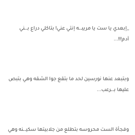
_إبعدي يا ست يا مريبـ.ـه إنتي عني! بتاكلي دراع بـ.ـني
آدم!!!...
وبتبعد عنها نورسين لحد ما بتقع جوا الشقه وهي بتبص
عليها بـ.ـرعب...
وفجأة الست محروسه بتطلع من جلابيتها سكيـ.ـنه وهي