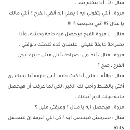
منال : لأ ، أنا بتكلم بجد .
مروة : أنتي بتقولي ايه ؟ يعني ايه ألغي الفرح ؟ أنتي مالك
يا منال ؟!! أنتي طبيعية ؟!!!!!
منال : يا مروة الفرح هيحصل فيه حاجة وحشة ، وأنا
بصراحة خايفة عليكي ، علشان كده كلمتك دلوقتي .
مروة : منال ، أتكلمي بصراحة ، أنتي مش عايزة تيجي
الفرح ، صح ؟
منال : والله يا قلبي أنا كنت جاية ، أنتي عارفة أنا بحبك زي
أختي بالظبط وأحب لك الخير ، لكن لما عرفت أن هيحصل
حاجة قولت لازم أنبهك .
مروة : هيحصل ايه يا منال ؟ وعرفتي منين ؟
منال : معرفش هيحصل ايه ؟ كل اللي أعرفه إن هتحصل
كارثة .