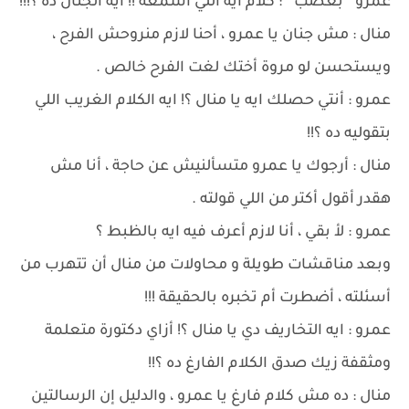
عمرو " بغضب " : كلام ايه اللي اسمعه !! ايه الجنان ده ؟!!!
منال : مش جنان يا عمرو ، أحنا لازم منروحش الفرح ،
ويستحسن لو مروة أختك لغت الفرح خالص .
عمرو : أنتي حصلك ايه يا منال ؟! ايه الكلام الغريب اللي
بتقوليه ده ؟!!
منال : أرجوك يا عمرو متسألنيش عن حاجة ، أنا مش
هقدر أقول أكتر من اللي قولته .
عمرو : لأ بقي ، أنا لازم أعرف فيه ايه بالظبط ؟
وبعد مناقشات طويلة و محاولات من منال أن تتهرب من
أسئلته ، أضطرت أم تخبره بالحقيقة !!!
عمرو : ايه التخاريف دي يا منال ؟! أزاي دكتورة متعلمة
ومثقفة زيك صدق الكلام الفارغ ده ؟!!
منال : ده مش كلام فارغ يا عمرو ، والدليل إن الرسالتين