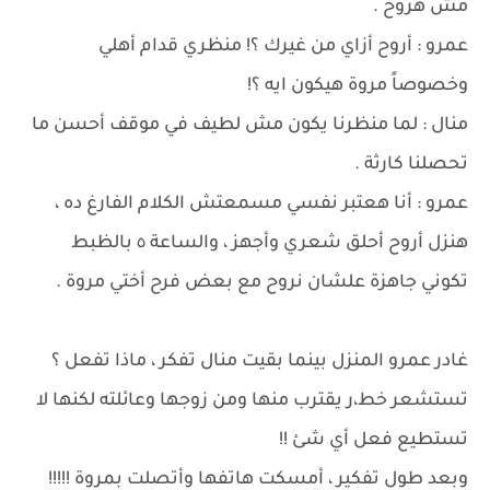
مش هروح .
عمرو : أروح أزاي من غيرك ؟! منظري قدام أهلي
وخصوصاً مروة هيكون ايه ؟!
منال : لما منظرنا يكون مش لطيف في موقف أحسن ما
تحصلنا كارثة .
عمرو : أنا هعتبر نفسي مسمعتش الكلام الفارغ ده ،
هنزل أروح أحلق شعري وأجهز ، والساعة ٥ بالظبط
تكوني جاهزة علشان نروح مع بعض فرح أختي مروة .
غادر عمرو المنزل بينما بقيت منال تفكر ، ماذا تفعل ؟
تستشعر خط،ر يقترب منها ومن زوجها وعائلته لكنها لا
تستطيع فعل أي شئ !!
وبعد طول تفكير ، أمسكت هاتفها وأتصلت بمروة !!!!!