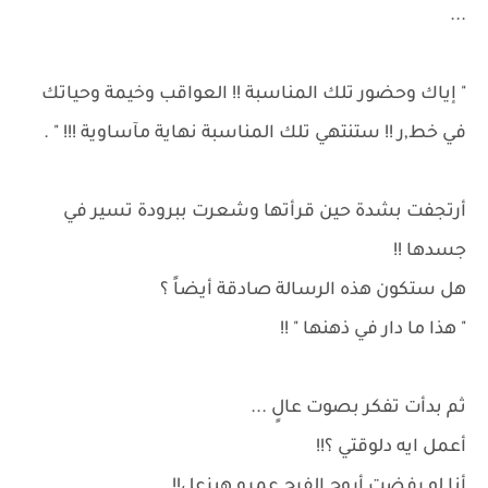
...
" إياك وحضور تلك المناسبة !! العواقب وخيمة وحياتك
في خط,ر !! ستنتهي تلك المناسبة نهاية مآساوية !!! " .
أرتجفت بشدة حين قرأتها وشعرت ببرودة تسير في
جسدها !!
هل ستكون هذه الرسالة صادقة أيضاً ؟
" هذا ما دار في ذهنها " !!
ثم بدأت تفكر بصوت عالٍ ...
أعمل ايه دلوقتي ؟!!
أنا لو رفضت أروح الفرح عمرو هيزعل!!