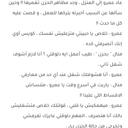
عاد عمرو إلي المنزل ، وجد مظاهر الحزن تغمرها !! وحين
سألها عن السبب أخبرته بتركها للعمل ، و قصت عليه
كل ما حدث !!
عمرو : خلاص يا حبيبتي متزعليش نفسك ، كويس أوي
إنك أتصرفتي كده .
منال " بحزن " : طيب أعمل ايه دلوقتي ؟ أنا لازم أشوف
شغل تاني .
عمرو : أنا هشوفلك شغل عند أي حد من معارفي .
منال : ياريت في أسرع وقت يا عمرو ، متنساش
الاقساط اللي علينا !!
عمرو : ميهمكيش يا قلبي ، قولتلك خلاص متشغليش
بالك أنا هتصرف ، المهم دلوقتي عايزك تفرفشي
وتخرجي من حالة الحزن دي .