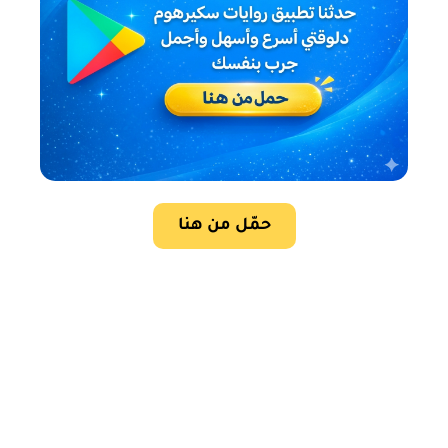
حمّل من هنا