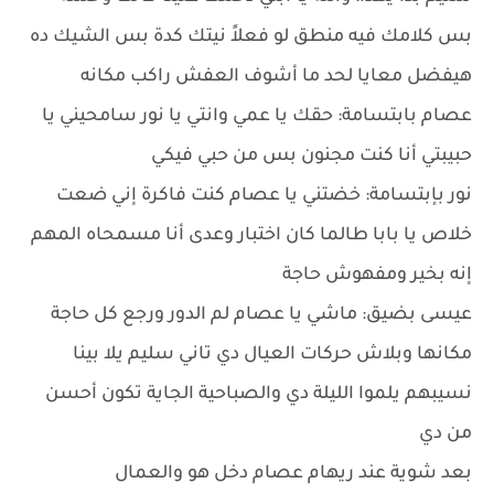
بس كلامك فيه منطق لو فعلاً نيتك كدة بس الشيك ده
هيفضل معايا لحد ما أشوف العفش راكب مكانه
عصام بابتسامة: حقك يا عمي وانتي يا نور سامحيني يا
حبيبتي أنا كنت مجنون بس من حبي فيكي
نور بإبتسامة: خضتني يا عصام كنت فاكرة إني ضعت
خلاص يا بابا طالما كان اختبار وعدى أنا مسمحاه المهم
إنه بخير ومفهوش حاجة
عيسى بضيق: ماشي يا عصام لم الدور ورجع كل حاجة
مكانها وبلاش حركات العيال دي تاني سليم يلا بينا
نسيبهم يلموا الليلة دي والصباحية الجاية تكون أحسن
من دي
بعد شوية عند ريهام عصام دخل هو والعمال