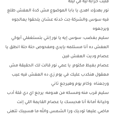
قلبت خرابة ليه في ليلة
نور بهدؤء: اهدى يا بابا الموضوع مش كدة العفش طلع
فيه سوس والشركة جت خدته عشان يلحقوا يعالجوه
ويرجعوه
سليم بغضب: سوس إيه يا نور إنتي بتستغفلي أبوكي
العفش ده أنا مستلمه بإيدي ومفحوص حتة حتة انطق يا
عصام وديت العفش فين
عصام بغيظ مكتوم: يا عمي نور قالت لك الحقيقة مش
معقول هنكدب عليك في يوم زي ده العفش فيه عيب
ورجعناه وكام يوم وهيرجع تاني
سليم قرب منه ومسكه من هدومه: يرجع اي دي قلة أدب
وخيانة أمانة أنا هحبسك يا عصام القايمة اللي إنت
ماضي عليها توديك ورا الشمس والله ما هسيبك تتهنى