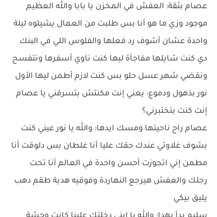
عصام بثقة: العفش في المخزن يا بابا والله العظيم
موجود وزي ما هو أنا بس طلبت من العمال يشيلوه ليلة
واحدة عشان أشوف رد فعلها والفلوس اللي في البنك
دي كنت شايلها مفاجأة ليها كنت ناوي أسفرها ونتفسح
ونقضي شهر عسل حلو بس كنت لازم أطمن ليها الأول
نور بذهول ودموع: يعني إنت مكنتش بتسرقني يا عصام
إنت كنت بتختبرني؟
عصام راح ناحيتها ومسك ايدها: والله يا نور عيني كنت
بشوف غلاوتي عندك حقك عليا أنا غلطان بس دلوقت أنا
مطمن إني اتجوزت أحسن واحدة في العالم أنا تحت
رجلك والعفش هيرجع النهاردة وفوقيه هدية طقم دهب
يليق بيكي
سليم بدأ يهدا: والله يا ابني دخلتك علينا كانت وحشة