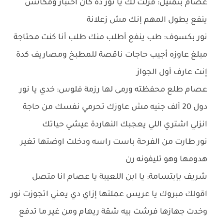
عصام بتمثيل: قزلت لك يا نور ده كان اختبار ومكانش
ينفع يطول المهم إنك مش زعلانة
نور بكسوف: طب ينفع أطلب منك طلب أنا كنت محتاجة
مبلغ عاوزه أجيب حاجات ناقصة للمطبخ ومصاريف كدة
إنت عارف أول الجواز
عصام طلع محفظته ورمى لها رزمة فلوس: خدي يا نور
دول 20 ألف جنيه مش عاوزك تحرمي نفسك من حاجة
انزلي اشتري اللي يعجبك النهاردة عيشي حياتك
نور طارت من الفرحة باست راسه ودخلت اوضتها تغير
هدومها وهو تليفونه رن
شريف بإبتسامة: يا ابن اللعيبة يا عصام انا متصل
اقولك مبروك يا عريس عملتها إزاي دي يعني اتجوزت نور
وخدت جهازها فرشت بيه شقة ريهام ومن غير ما تدفع