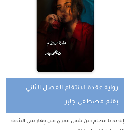
رواية عقدة الانتقام الفصل الثاني
بقلم مصطفى جابر
إيه ده يا عصام فين شقى عمري فين جِهاز بنتي الشقة