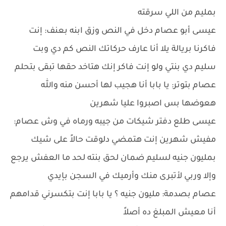
بمليم من اللي سرقته
عيسى أبو عصام دخل في النص وزق ابنه بعنف: إنت
فاكرنا بريالة يلا أنا عارف حركاتك النص كم دي وبت
سليم دي بنتي ولو إنت فاكر إنك هتاخد حقها تبقى بتحلم
عصام بتوتر: يا بابا أنا هجيب لها أحسن منه والله
هعوضها بس اصبروا عليا شهرين
عيسى طلع دفتر شيكات من جيبه ورماه في وش عصام:
مفيش شهرين إنت هتمضي دلوقت حالاً على شيك
بمليون جنيه لسليم ضمان لحق بنته لحد ما العفش يرجع
وإلا وربي لأتبرى منك وأرميك في السجن بإيدي
عصام بصدمة: مليون جنيه ؟ يا بابا إنت بتكسرني قدامهم
أنا معيش المبلغ ده أصلاً