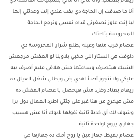
ريهام بغضب: وأنا مالي أنا مالي بتمثيلياتك الفاشلة دي
أنا ما صدقت إن الحاجة دي بقت عندي إنت وعدتني إنها
ليا إنت عاوز تصغرني قدام نفسي وترجع الحاجة
للمحروسة بتاعتك
عصام قرب منها وعينه بطلع شرار: المحروسة دي
دلوقت هي الستار اللي مخبي بلاوينا لو العفش مرجعش
الشيك هيتصرف وساعتها مش هلاقي مليم أصرف بيه
عليكي ولا نتجوز أصلاً اهدي بقى وبطلي شغل العيال ده
ريهام بعناد وغل: مش هيحصل يا عصام العفش ده
مش هيخرج من هنا غير على جثتي اطرد العمال دول برا
وشوف لك أي كدبة تانية تقولها لأبوك أنا مش هسيب
جهازي يروح لواحدة تانية
عصام بغيظ: جهاز مين يا روح أمك ده جهازها هي