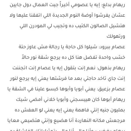
ريهام بدلع: إيه يا عصومي أخيراً جيت العمال دول جايين
عشان يفرشوا أوضة النوم الجديدة اللي اتفقنا عليها ولا
هتشيل الصالون الكئيب ده وتجيب لي المودرن اللي
ورتهولك
عصام ببرود: شيلوا كل حاجة يا رجالة مش عاوز حتة
خشب واحدة تفضل هنا كل ده يرجع شقة نور حالاً
ريهام بذهول: نعم إنت بتقول إيه يا عصام إنت اتجننت
إنت جاي تاخد حاجتي بعد ما فرشتها يعني إيه يرجع لنور
عصام بزعيق: يعني أبويا وأبوها كبسو علينا في الشقة يا
ريهام أبوها كان هييسجني وأبويا خلاني أمضي شيك
بمليون جنيه إنتي فاهمة يعني إيه يعني لو العفش ده
مرجعش مكانه النهاردة أنا هضيع وإنتي هتضيعي معايا