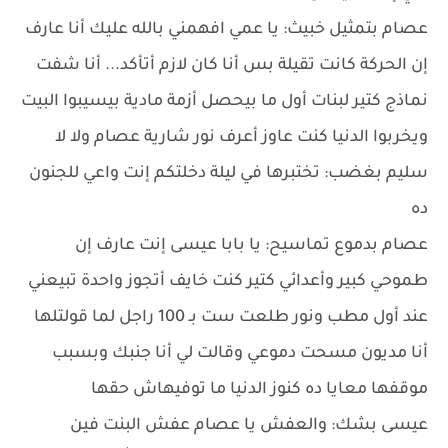
عصام بتمثيل خبيث: يا عمي افهمني بالله عليك أنا عارف
إن الحركة كانت تقيلة بس أنا كان لازم أتأكد... أنا شفت
نماذج كتير لبنات أول ما بيحصل أزمة مادية بيسيبوا البيت
ويخربوا الدنيا كنت عاوز أعرف نور شارية عصام ولا لا
سليم بغضب: تختبرها في ليلة دخلتكم إنت واعي للجنون
ده
عصام بدموع تماسيح: يا بابا عيسى إنت عارف إن
طموحي كبير وأعدائي كتير كنت خايف أتجوز واحدة تبيعني
عند أول مطب ونور طلعت ست بـ 100 راجل لما قولتلها
أنا مديون مسحت دموعي وقالت لي أنا جنبك وبسبب
موقفها معايا ده كنوز الدنيا ما توفيهاش حقها
عيسى بشك: والعفش يا عصام عفش البنت فين