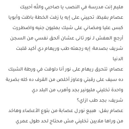
مليم إنت مدرسة في النصب يا صاحبي والله أحييك
عصام بغيظ: تحييني على إيه يا زفت الخطة باظت وأبويا
كبس عليا ومضاني على شيك بمليون جنيه واضطررت
أرجع العفش لـ نور تانى عشان ألحق نفسي من السجن
شريف بصدمة: إيه رجعته طب وريهام دي أكيد قلبت
الدنيا
عصام: تتحرق ريهام على نور أنا دلوقت في ورطة الشيك
ده سيف على رقبتي وعاوز أخلص من القرف ده كله بضربة
واحدة تخليني مليونير بجد وأهرب من البلد دي
شريف: بجد طب ازاي؟
عصام بغل: هبيع نور ل عصابة من بتوع الأعضاء وهاخد
من وراها ملايين تخليني مش محتاج لحد طول عمري