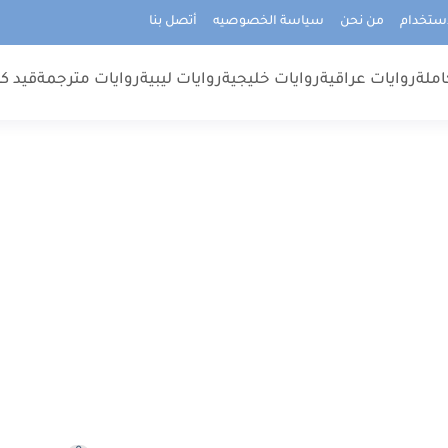
استخدام
من نحن
سياسة الخصوصيه
أتصل بنا
املة
روايات عراقية
روايات خليجية
روايات ليبية
روايات مترجمة
قيد كت