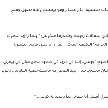
ى الباب بعصبية. قام عصام وهو بيمسح وشه بضيق وفتح
دي بحمالات رفيعة، وشعرها منكوش: "إيسام! إيه الصوت
الحر ده؟ التكييف المركزي فين؟ أنا مش قادرة أتنفس!"
لصبح: "جيسي، إحنا في قرية في صعيد مصر، مش في بيفرلي
 كمان مخنوق، بس الجد العجوز ده ماسك حنفية الفلوس، ولازم
ل أفطر، أنا جعانة جداً ومحتاجة كوفي..؟"