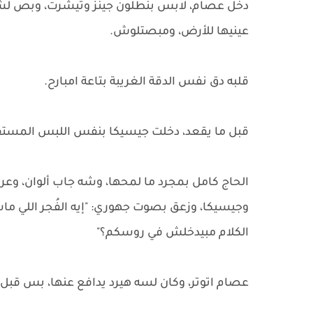
دخل عصام، لابس بنطلون جينز وتيشرت، وبص ل
عينيها للأرض، ومبصتلوش.
قلبه دق نفس الدقة الغريبة بتاعة امبارح.
قبل ما يقعد، دخلت جيسيكا بنفس اللبس المستفز
الحاج كامل بمجرد ما لمحها، وشه جاب ألوان، وع
وجيسيكا، وزعق بصوت جهوري: "إيه الفُجر اللي ماش
الكلام مبيدخلش في روسكم؟"
عصام اتوتر، وكان لسه هيرد يدافع عنها، بس قب