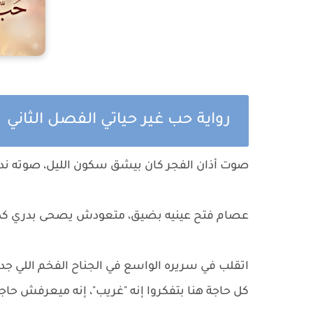
رواية حب غير حياتي الفصل الثاني
صوت أذان الفجر كان بيشق سكون الليل، صوته ندي،
عصام فتح عينيه بضيق، متعودش يصحى بدري كده
اتقلب في سريره الواسع في الجناح الفخم اللي
كل حاجة هنا بتفكروا إنه "غريب"، إنه ميعرفش حاج