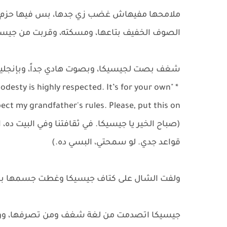
ملامحها مفيهاش غضب زي جدها، بس فيها حزم و
الصوف الخفيف بتاعها، ومسكته، وقربت من جيسي
شغف بصت لجيسيكا، وبصوت هادي جداً، وبإنجليز
modesty is highly respected. It’s for your own
ct my grandfather's rules. Please, put this on."
(صباح الخير يا جيسيكا. في ثقافتنا وفي البيت د
قواعد جدي. لو سمحتي، البسي ده.)
ولفت الشال على كتاف جيسيكا وغطت جسمها ب
جيسيكا اتصدمت من لغة شغف ومن تصرفها، و