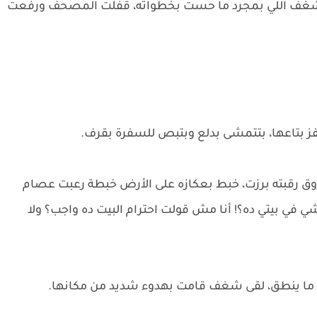
شغف اللي بمجرد ما حست بخطواته، قفلت المصحف ورفعت
 بتاعها، بتتمشى بدلع وبتبص للسفرة بقرف.
روق رقبته برزت، خبط بعكازه على الأرض خبطة رعبت عصام
ي في بيتي ده؟! أنا مش قولت احترام البيت ده واجب؟ ولا
ل ما ينطق، لقى شغف قامت بهدوء شديد من مكانها.