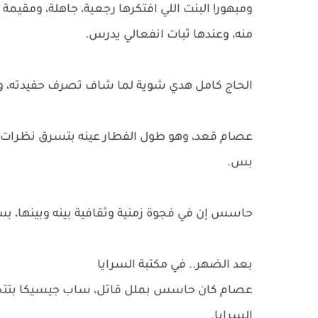
ومبهور! البنت اللي افتكرها رجعية، جاهلة، ومقيم
منه، وعندها ثبات انفعالي يدرس.
الحاج كامل هدي شوية لما شاف تصرف حفيدته، وقا
عصام قعد، وهو طول الفطار عينه بتسرق نظرات ل
بس.
حاسس إن في فجوة زمنية وثقافية بينه وبينها، ب
بعد الضهر.. في مكتبة السرايا
عصام كان حاسس بملل قاتل، ساب جيسيكا بتتخا
السرايا.