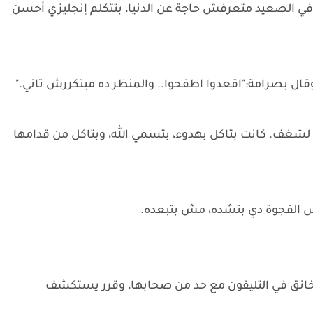
ة في الصعيد متعرفش حاجة عن الدنيا، بتتكلم إنجليزي أحسن
ل بصرامة:"اقعدوا اطفحوا.. والمنظر ده ميتكررش تاني."
شغف. كانت بتاكل بهدوء، بتسمي الله، وبتاكل من قدامها
س الفجوة دي بتشده، مش بتبعده.
نق في التليفون مع حد من صحابها، وقرر يستكشف