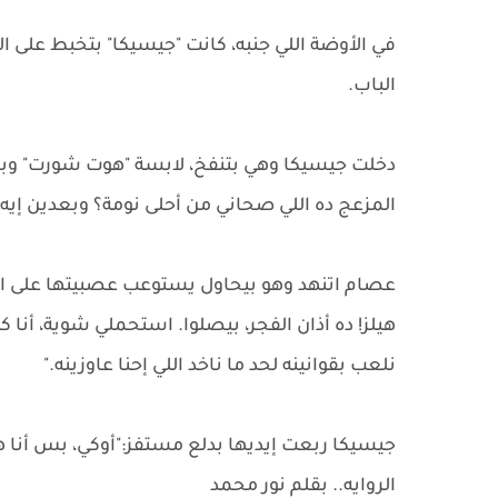
في الأوضة اللي جنبه، كانت "جيسيكا" بتخبط عل
الباب.
دخلت جيسيكا وهي بتنفخ، لابسة "هوت شورت" وبا
المزعج ده اللي صحاني من أحلى نومة؟ وبعدين إيه 
عصام اتنهد وهو بيحاول يستوعب عصبيتها على ا
هيلز! ده أذان الفجر، بيصلوا. استحملي شوية، أنا
نلعب بقوانينه لحد ما ناخد اللي إحنا عاوزينه."
جيسيكا ربعت إيديها بدلع مستفز:"أوكي، بس أنا هنز
الروايه.. بقلم نور محمد