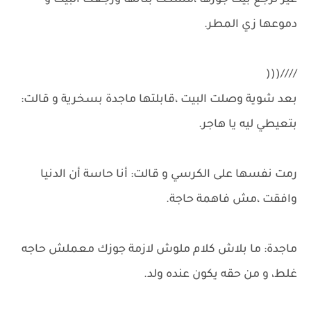
غير ترجع بيت جوزها ،مسكت بناتها ورجعت البيت و
دموعها زي المطر.
////(((
بعد شوية وصلت البيت ،قابلتها ماجدة بسخرية و قالت:
بتعيطي ليه يا هاجر.
رمت نفسها على الكرسي و قالت: أنا حاسة أن الدنيا
وافقت ،مش فاهمة حاجة.
ماجدة: ما بلاش كلام ملوش لازمة جوزك معملش حاجه
غلط، و من حقه يكون عنده ولد.