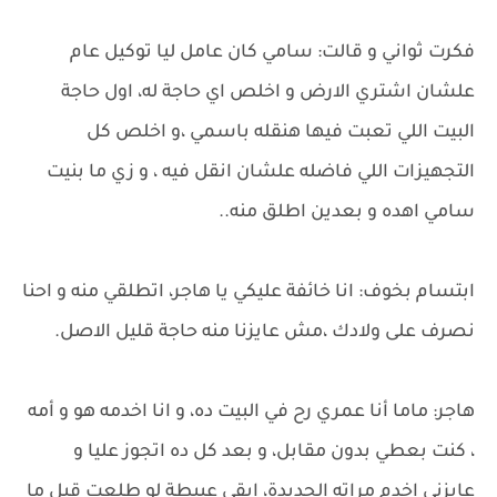
فكرت ثواني و قالت: سامي كان عامل ليا توكيل عام
علشان اشتري الارض و اخلص اي حاجة له، اول حاجة
البيت اللي تعبت فيها هنقله باسمي ،و اخلص كل
التجهيزات اللي فاضله علشان انقل فيه ، و زي ما بنيت
سامي اهده و بعدين اطلق منه..
ابتسام بخوف: انا خائفة عليكي يا هاجر، اتطلقي منه و احنا
نصرف على ولادك ،مش عايزنا منه حاجة قليل الاصل.
هاجر: ماما أنا عمري رح في البيت ده، و انا اخدمه هو و أمه
، كنت بعطي بدون مقابل، و بعد كل ده اتجوز عليا و
عايزني اخدم مراته الجديدة، ابقي عبيطة لو طلعت قبل ما