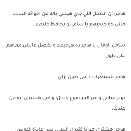
هاجر: أن الطفل اللي جاي هيخلي باله من اخواته البنات،
مش هو هيحبهم يا سامي و يحافظ عليهم..
سامي: اومال يا هاجر ده هيحبهم و يفضل عايش معاهم
على طول
هاجر باستغراب : على طول ازاي
توتر سامي و غير الموضوع و قال: و انتي هتشري ايه من
عندك.
هاجر: هشتري هدايا كتير ل البيبي ، بس عايزة فلوس.