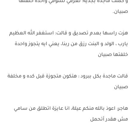
و كملت ماجدة بجدية: تعرفي تشوفي واحدة خلفتها
صبيان.
هزت راسها بعدم تصديق و قالت: استغفر الله العظيم
يارب ، الولد و البنت رزق من ربنا، يعني ايه يتجوز واحدة
خلفتها صبيان
قالت ماجدة بكل ببرود : هتكون متجوزة قبل كده و مخلفة
صبيان
هاجر: اعوذ بالله منكم عيلة، انا عايزة اتطلق من سامي
مش هقدر أتحمل