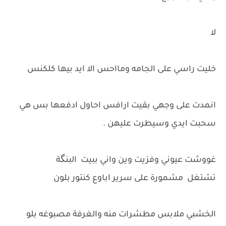
لا
خليت راسي على الجامه ومااحس الا ايد بيها كلكنس
انمدت على وجهي بقيت ارافس احاول ادفعها بس هي
سحبت ايدي وسيطرت عليهن .
غووشت عيوني وفزيت وين واني ببيت البنگة
تشتغل مشمورة على سرير اباوع كنتور بلون
الخشبي ملابس مطشرات منه والغرفة مصبوغه بلو