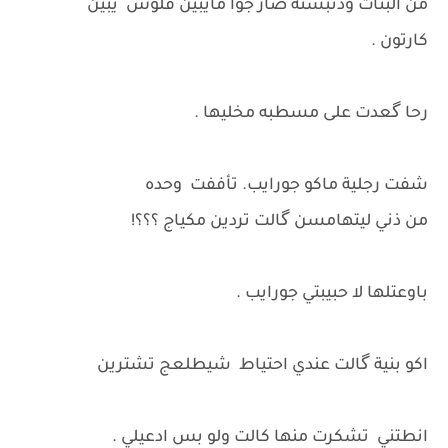
من البنات ودنبسته صار جوا مايبين فلوس يبين
كارتون .
رحا گعدت على مسطبه مخليها .
شفت رجلية ماكو جورايب. تأففت وحده
من ذني ليتهامسن گالت تردين مكياج ؟؟؟!
باوعتلها لا حبيبتي جورايب .
اكو بنية گالت عندي احتياط شيطلعج تشترين
انطتني تشكرت منها كالت ولو بس ادعيلي .