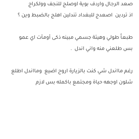
صعد الرجال واردف بوية اوصلج للنجف وولكراج
اذ تردين اصعدج للبغداد تندلين اهلج بالضبط وين ؟
طبعاً طولي وهيئة جسمي مبينه ذكى أومأت اي عمو
بس طلعني منه واني اندل .
رغم مااندل شي كنت بالزيارة اروح اضيع ومااندل اطلع
شلون اوجهه حياة ومجتمع باكمله بس لازم