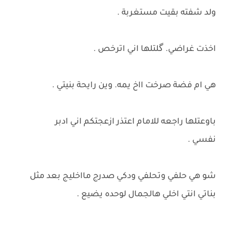
ولد شفته بقيت مستغربة .
اخذت غراضي. گلتلها اني اترخص .
هي ام فضة صرخت ااخ يمه. وين رايحة بنيتي .
باوعتلها راجعه للامام اعتذر ازعجتكم اني ادبر
نفسي .
شو هي حلفي وتحلفي ودكي صدرج مااخليج بعد مثل
بناتي انتي اخلي هالجمال لوحده يضيع .