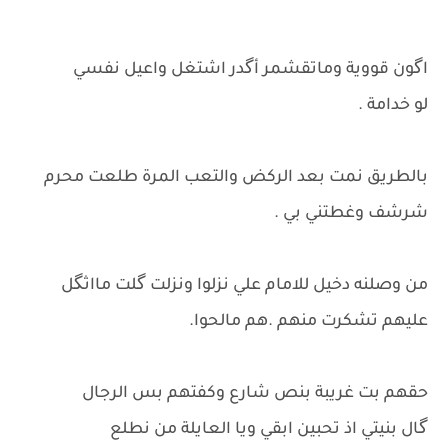
اگون قووية وماتقشمر أگدر اشتغل واعيل نفسي
لو خدامة .
بالطريق نمت بعد الركض والتعب المرة طلعت محرم
شرشف وغطتني بي .
من وصلنه دخيل للامام علي نزلوا ونزلت گلت مااثگل
عليهم تشكرت منهم .هم مالحوا.
حقهم بت غريبة بنص شارع وكفتهم بس الرجال
گال بنيتي اذ تحبين ابقي ويا العايلة من نطلع