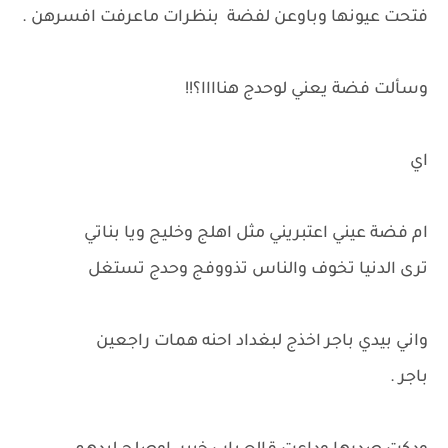
فتحت عيونها وباوعن لفضة بنظرات ماعرفت افسرهن .
وسألت فضة يعني لوحدج هناااا؟!!
اي
ام فضة عيني اعتبريني مثل اهلج وخليج ويا بناتي
ترى الدنيا تخوف والناس تذووفج وحدج تستغل
واني بيدي باجر اخذج لبغداد احنه همات راجعين
باجر .