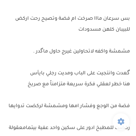
بس سرعان مااا صرخت ام فضة وتصيح رحت اركض
للبيبان كلهن مسدودات
مشمشة واكفه لاتحاولين غيرج حاول ماگدر .
گعدت وانتجيت على الباب ومديت رجلي بايأس
هنا خطر لعقلي فكرة سريعة متزامناً مع صريخ
فضة من الوجع وفشار امها ومشمشة لركضت تدوايها
ركضت للمطبخ ادور على سكين واحد عفية بيتمامعقولة