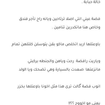
خالة حبابة .
فضة عيني انتي اصلا ترتاحين ويانه راح نأجر فندق
وخاص هنا ماتكدرين تنامين .
باوعتلها اريد اتخلص ماكو بقن يتوسلن كلتلهن تمام
وياريت رافضة رحت وياهن والجنطه بركبتي
مانزعتها صعدت بالسيارة وهي تضحك ويا الولد
انوب فضة گالت ترى هذا مثل اخونا باوعتلها بخزر
يعني مو اخووج ؟؟!!