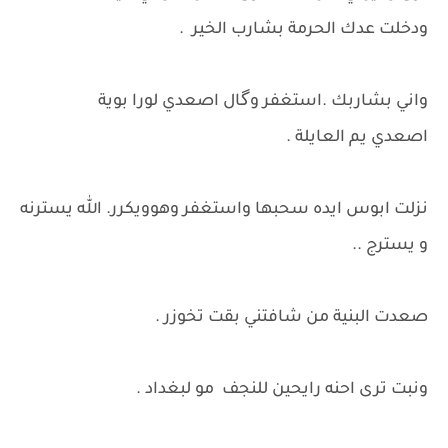
ودخلت عدك الحرمة بشارب الخير .
واني بشاربك .استغفر وگال اصعدي لورا بوية
اصعدي يم العايلة .
نزلت ابوس ايده سحبها واستغفر وهوويكرر. الله يسترنه
و يسترج ..
صعدت البنية من شافتني بقت تخوزر .
ونبت ترى احنه رايحين للنجف مو لبغداد .