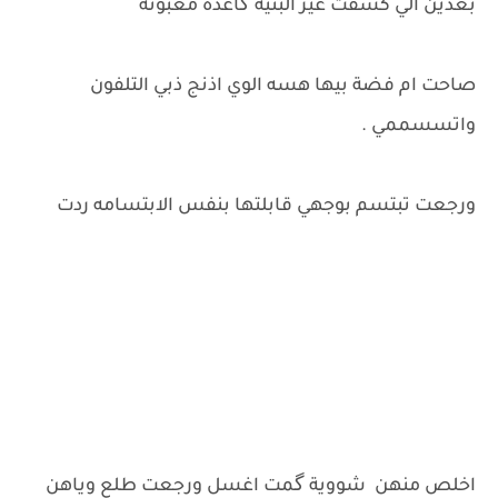
بعدين الي كشفت غير البنية گاعده مغبوتة
صاحت ام فضة بيها هسه الوي اذنج ذبي التلفون
واتسسممي .
ورجعت تبتسم بوجهي قابلتها بنفس الابتسامه ردت
اخلص منهن شووية گمت اغسل ورجعت طلع وياهن