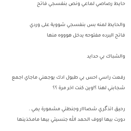
حايط رصاصي لماعي ونص بنفسجي فاتح
والحايط لمنه بس بنفسجي شووية على وردي
فاتح البرده مفتوحه يدخل هوووه منها
والشباك بي حدايد
رفعت راسي احس بي طبول ادك يوجعني ماجاي اجمع
شجابني لهنا ؟!وين كنت اخر مرة ؟؟
رحيق اتذگري شصااار وجنطتي مشمورة يمي .
دورت بيها اووف الحمد الله جنسيتي بيها مامخذينها