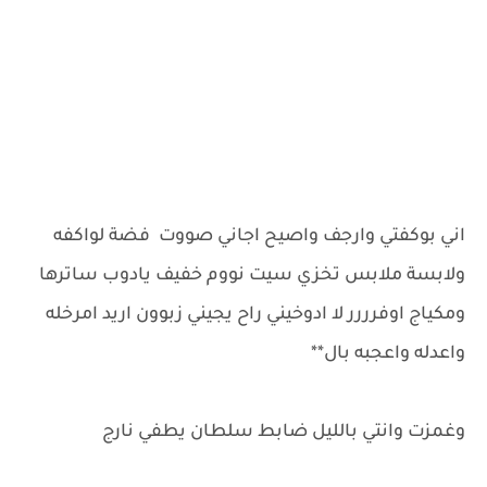
اني بوكفتي وارجف واصيح اجاني صووت فضة لواكفه
ولابسة ملابس تخزي سيت نووم خفيف يادوب ساترها
ومكياج اوفرررر لا ادوخيني راح يجيني زبوون اريد امرخله
واعدله واعجبه بال**
وغمزت وانتي بالليل ضابط سلطان يطفي نارج