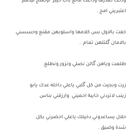
ودكت صدرها وداعت قالع باب خيبر اوصلج ليدهم
اعتبريني امج .
خفت بالاول بس كلامها واسلوبهن مقنع وحسسني
بالامان گلتلهن تمام .
طلعت وياهن گالن نصلي ونزور ونطلع.
زرت وبجيت من كل گلبي ياعلي داخله عدك يابو
زينب لاتردني خايبة احميني وارزقني بناس
حلال يساعدوني دخيلك ياعلي احضرني بكل
شدة وضيق .