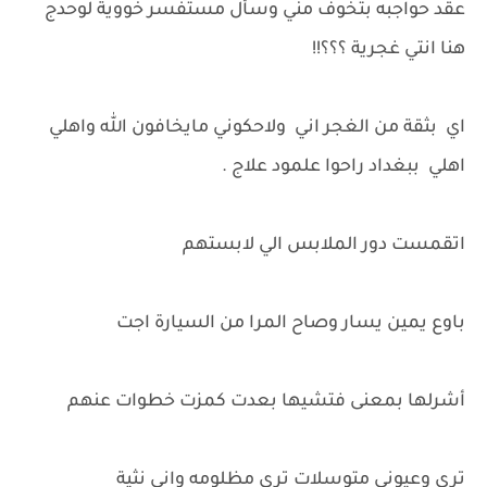
عقد حواجبه بتخوف مني وسأل مستفسر خووية لوحدج
هنا انتي غجرية ؟؟؟!!
اي بثقة من الغجر اني ولاحكوني مايخافون الله واهلي
اهلي ببغداد راحوا علمود علاج .
اتقمست دور الملابس الي لابستهم
باوع يمين يسار وصاح المرا من السيارة اجت
أشرلها بمعنى فتشيها بعدت كمزت خطوات عنهم
ترى وعيوني متوسلات ترى مظلومه واني نثية