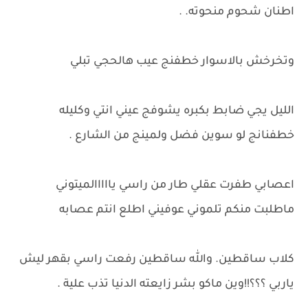
اطنان شحوم منحوته. .
وتخرخش بالاسوار خطفنج عيب هالحجي تبلي
الليل يجي ضابط بكبره يشوفج عيني انتي وكليله
خطفنانج لو سوين فضل ولمينج من الشارع .
اعصابي طفرت عقلي طار من راسي يااااالميتوني
ماطلبت منكم تلموني عوفيني اطلع انتم عصابه
كلاب ساقطين. والله ساقطين رفعت راسي بقهر ليش
ياربي ؟؟؟!!وين ماكو بشر زايعته الدنيا تذب علية .