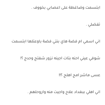
ابتسمت وضاغطة على اعصابي بخووف .
تفضلي .
اني اسمي ام فضة هاي بنتي فضة باوعتلها ابتسمت
شوفي عيني احنه بتات اجينه نزور شفتج وحدج ؟!
عسى ماشر امج اهلج ؟!!
اني اهلي ببغداد علاج واجيت منه واروحلهم .