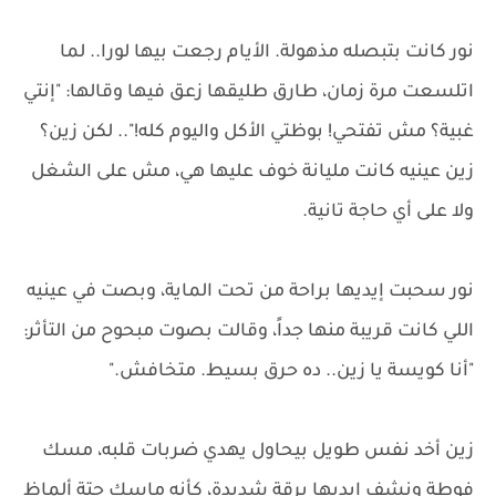
نور كانت بتبصله مذهولة. الأيام رجعت بيها لورا.. لما
اتلسعت مرة زمان، طارق طليقها زعق فيها وقالها: "إنتي
غبية؟ مش تفتحي! بوظتي الأكل واليوم كله!".. لكن زين؟
زين عينيه كانت مليانة خوف عليها هي، مش على الشغل
ولا على أي حاجة تانية.
نور سحبت إيديها براحة من تحت الماية، وبصت في عينيه
اللي كانت قريبة منها جداً، وقالت بصوت مبحوح من التأثر:
"أنا كويسة يا زين.. ده حرق بسيط. متخافش."
زين أخد نفس طويل بيحاول يهدي ضربات قلبه، مسك
فوطة ونشف إيديها برقة شديدة، كأنه ماسك حتة ألماظ