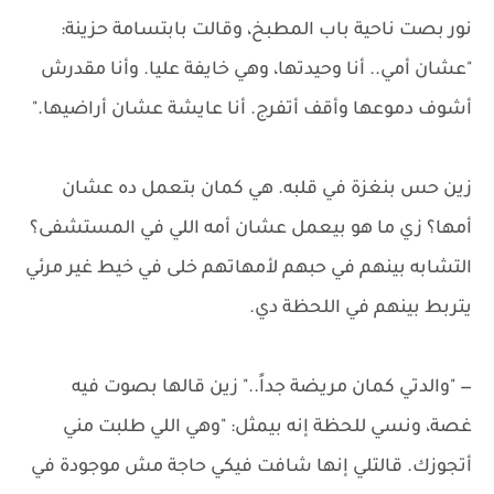
نور بصت ناحية باب المطبخ، وقالت بابتسامة حزينة:
"عشان أمي.. أنا وحيدتها، وهي خايفة عليا. وأنا مقدرش
أشوف دموعها وأقف أتفرج. أنا عايشة عشان أراضيها."
زين حس بنغزة في قلبه. هي كمان بتعمل ده عشان
أمها؟ زي ما هو بيعمل عشان أمه اللي في المستشفى؟
التشابه بينهم في حبهم لأمهاتهم خلى في خيط غير مرئي
يتربط بينهم في اللحظة دي.
— "والدتي كمان مريضة جداً.." زين قالها بصوت فيه
غصة، ونسي للحظة إنه بيمثل: "وهي اللي طلبت مني
أتجوزك. قالتلي إنها شافت فيكي حاجة مش موجودة في