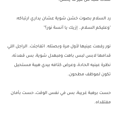
شدت قلبه من غير ما يحس.
رد السلام بصوت خشن شوية عشان يداري ارتباكه:
"وعليكم السلام.. إزيك يا آنسة نور؟"
نور رفعت عينيها لأول مرة وبصتله. اتفاجئت. الراجل اللي
قدامها لابس لبس باهت ومبهدل شوية، بس قعدته،
نظرة عينيه الحادة، وعرض كتافه بيدي هيبة مستحيل
تكون لموظف مطحون.
حست برهبة غريبة، بس في نفس الوقت، حست بأمان
مفتقداه.