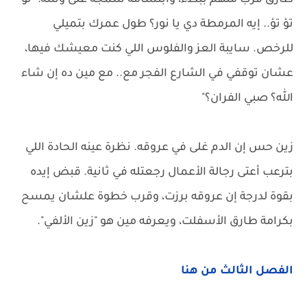
طارق قرب منهم ببطء، وابتسامة سمجة على وشه: "تؤ
تؤ تؤ.. إيه المرمطة دي يا نور؟ طول عمرك بتميلي
للرخص. سايبة العز والفلوس اللي كنت معيشك فيها،
عشان توقفي في الشارع الفجر مع.. مع مين ده إن شاء
الله؟ صبي الفران؟"
زين حس إن الدم غلى في عروقه. نظرة عينه الحادة اللي
بترعب أعتى رجالة الأعمال رجعتله في ثانية. قبض إيده
بقوة لدرجة إن عروقه برزت، وقرب خطوة علشان يمسح
بكرامة طارق الأسفلت، ويعرفه مين هو "زين الألفي".
الفصل الثالث من هنا