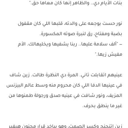
بنات الأيام دي.. والظاهر إنها كان معاها حق."
نور حست بوجعه على والدته، قلبها اللي كان مقفول
بضبة ومفتاح، رق لنبرة صوته المكسورة.
— "ألف سلامة عليها.. ربنا يشفيها ويخليهالك. الأم
مفيش زيها."
عينيهم اتقابلت تاني. المرة دي النظرة طالت. زين شاف
في عينيها الدفا اللي كان محروم منه وسط عالم البيزنس
المزيف، ونور شافت في عينيه صدق ورجولة طمنوها من
غير ما ينطق بحرف.
زين اتنحنح وكسر الصمت، وهو بياخد قرار مجنون هيغير