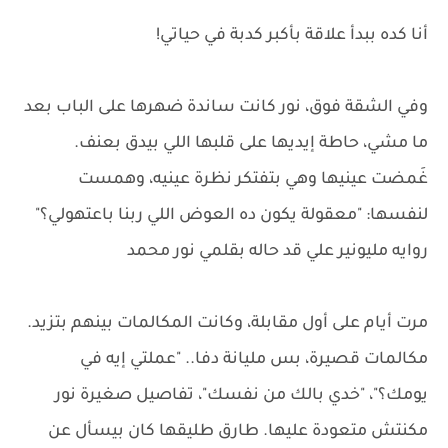
أنا كده ببدأ علاقة بأكبر كدبة في حياتي!
وفي الشقة فوق، نور كانت ساندة ضهرها على الباب بعد
ما مشي، حاطة إيديها على قلبها اللي بيدق بعنف.
غَمضت عينيها وهي بتفتكر نظرة عينيه، وهمست
لنفسها: "معقولة يكون ده العوض اللي ربنا باعتهولي؟"
روايه مليونير علي قد حاله بقلمي نور محمد
مرت أيام على أول مقابلة، وكانت المكالمات بينهم بتزيد.
مكالمات قصيرة، بس مليانة دفا.. "عملتي إيه في
يومك؟"، "خدي بالك من نفسك"، تفاصيل صغيرة نور
مكنتش متعودة عليها. طارق طليقها كان بيسأل عن