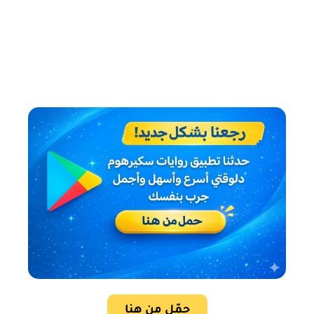
حمّل من هنا