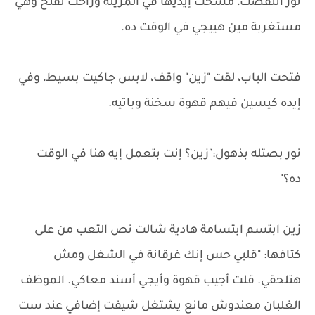
نور اتنفضت، مسحت إيديها في المريلة وراحت تفتح وهي
مستغربة مين هييجي في الوقت ده.
فتحت الباب، لقت "زين" واقف، لابس جاكيت بسيط، وفي
إيده كيسين فيهم قهوة سخنة وباتيه.
نور بصتله بذهول:"زين؟ إنت بتعمل إيه هنا في الوقت
ده؟"
زين ابتسم ابتسامة هادية شالت نص التعب من على
كتافها: "قلبي حس إنك غرقانة في الشغل ومش
هتلحقي. قلت أجيب قهوة وأيجي أسند معاكي. الموظف
الغلبان معندوش مانع يشتغل شيفت إضافي عند ست