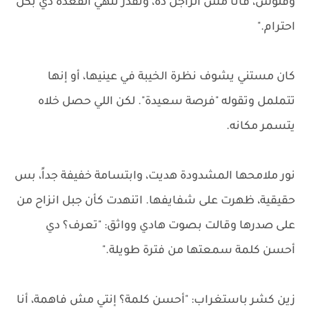
وفلوس، فأنا مش الراجل ده، ونقدر ننهي القعدة دي بكل
احترام."
كان مستني يشوف نظرة الخيبة في عينيها، أو إنها
تتململ وتقوله "فرصة سعيدة". لكن اللي حصل خلاه
يتسمر مكانه.
نور ملامحها المشدودة هديت، وابتسامة خفيفة جداً، بس
حقيقية، ظهرت على شفايفها. اتنهدت كأن جبل انزاح من
على صدرها وقالت بصوت هادي وواثق: "تعرف؟ دي
أحسن كلمة سمعتها من فترة طويلة."
زين كشر باستغراب: "أحسن كلمة؟ إنتي مش فاهمة، أنا