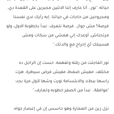
حياته: "نور.. أنا عارف إننا الاتنين مجبرين على القعدة دي،
ومجروحين من حاجات في حياتنا. إيه رأيك ندي نفسنا
فرصة؟ مش جواز.. فرصة نتعرف. نبدأ بخطوبة الاول، ولو
مرتحناش، أوعدك إني همشي من سكات ومش
هسببلك أي إحراج مع والدتك."
نور اتفاجئت من رقته وتفهمه. حست إن الراجل ده
مختلف. مفيش ضغط، مفيش فرض سيطرة. هزت
راسها ببطء، والابتسامة نورت وشها لأول مرة بجد:
"موافقة.. نبدأ من الصفر خطوبه وتعارف."
نزل زين من العمارة وهو حاسس إن في إعصار جواه.