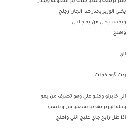
جبير بربيعه وعندو جلمه يم الحكومه ويكدر
يخلي الوزير يحذر هذا الجان رجلج
ويكسر رجلي من يمج انتي
واهلج
ااي
ردت گوة كملت
اني خابرتو وكتلو علي وهو تصرف من يمو
وخله الوزير يهددو يفصلو من وظيفتو
اذا ظل رايح جاي عليج انتي واهلج