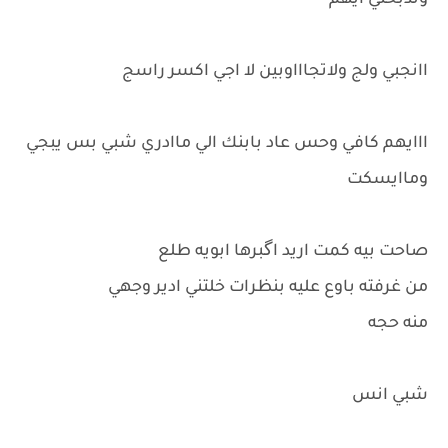
وتذبحني ايهم
اانجبي ولج ولاتجاااوبين لا اجي اكسر راسج
ااايهم كافي وحس عاد بابنك الي ماادري شبي بس يبجي
وماايسكت
صاحت بيه كمت اريد اگبرها ابويه طلع
من غرفته باوع عليه بنظرات خلتني ادير وجهي
منه حجه
شبي انس