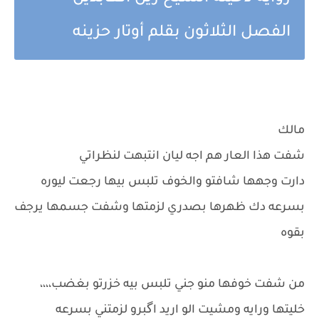
الفصل الثلاثون بقلم أوتار حزينه
مالك
شفت هذا العار هم اجه ليان انتبهت لنظراتي
دارت وجهها شافتو والخوف تلبس بيها رجعت ليوره
بسرعه دك ظهرها بصدري لزمتها وشفت جسمها يرجف
بقوه
من شفت خوفها منو جني تلبس بيه خزرتو بغضب،،،،
خليتها ورايه ومشيت الو اريد اگبرو لزمتني بسرعه