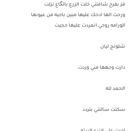
فز بفرح شافتني خلت الزرع بالگاع نزلت
ورحت الها ادحك عليها مبين باجيه من عيونها
الورامه روحي انمردت عليها حجيت
شلونج ليان
دارت وجهها مني وردت
الحمد لله
سكتت سالتني بتردد