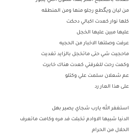
كعدت بالمطبخ افكر بهذا شلون اخلي يجوز
من ليان ويگطع رجلو منها ومن المنطقه
كلها نوار كعدت اكبالي دحكت
عليها مبين عليها الخجل
عرفت وصلتها الاخبار من الحجيه
ماحجيت شي حتى ماتخجل بالزايد تغديت
وكمت رحت للغرفتي كعدت هناك خابرت
عم شعلان سلمت علي وكتلو
على هذا العار رد
استغفر الله يارب شجاي يصير بهل
الدنيا شبيها الاوادم تخبلت فد مره وكامت ماتعرف
الحلال من الحرام