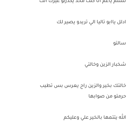
تسلم ياعم انا كلت محد يكدرلو غيرك انت
ادلل ياابو تاليا الي تريدو يصير لك
سالتو
شخبار الزين وخالتي
خالتك بخير والزين راح يعرس بس تطيب
حرمتو من صوابها
الله يتتمها بالخير علي وعليكم