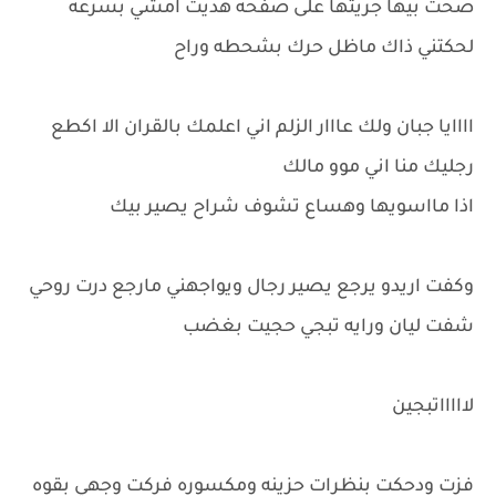
صحت بيها جريتها على صفحه هديت امشي بسرعه
لحكتني ذاك ماظل حرك بشحطه وراح
اااايا جبان ولك عااار الزلم اني اعلمك بالقران الا اكطع
رجليك منا اني موو مالك
اذا مااسويها وهساع تشوف شراح يصير بيك
وكفت اريدو يرجع يصير رجال ويواجهني مارجع درت روحي
شفت ليان ورايه تبجي حجيت بغضب
لاااااتبجين
فزت ودحكت بنظرات حزينه ومكسوره فركت وجهي بقوه