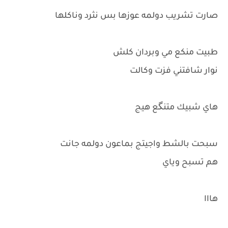
صارت تشريب دولمه عوزها بس نثرد وناكلها
طبيت منكع مي وبردان كلش
نوار شافتني فزت وكالت
هاي شبيك متنگع هيج
سبحت بالشط واجيتج بماعون دولمه جانت
هم تسبح وياي
هااا