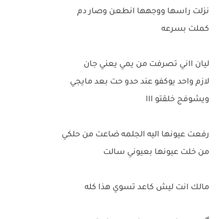
نزلت راسها ووجهها انطعن وصار دم
كملت بسرعه
ليان ااني تصرفت من يمي يعني جان
لازم واحد يوكفو عند حدو حت بعد مايجي
ويشوفج خلقتو ااا
رفعت عيونها اليه الجلمه ضاعت من حلكي
من خلت عيونها بعيوني سالت
مالك انت ليش كاعد تسوي هذا كله