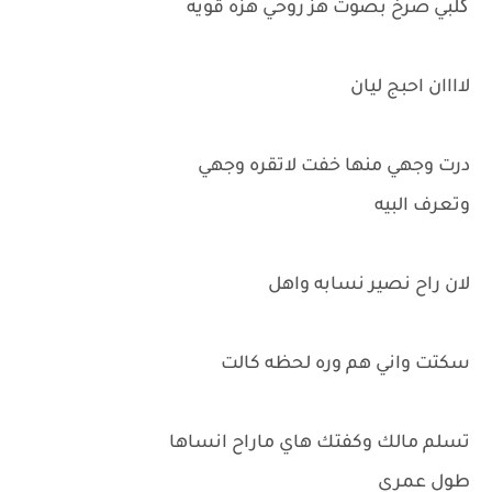
گلبي صرخ بصوت هز روحي هزه قويه
لاااان احبج ليان
درت وجهي منها خفت لاتقره وجهي
وتعرف البيه
لان راح نصير نسابه واهل
سكتت واني هم وره لحظه كالت
تسلم مالك وكفتك هاي ماراح انساها
طول عمري