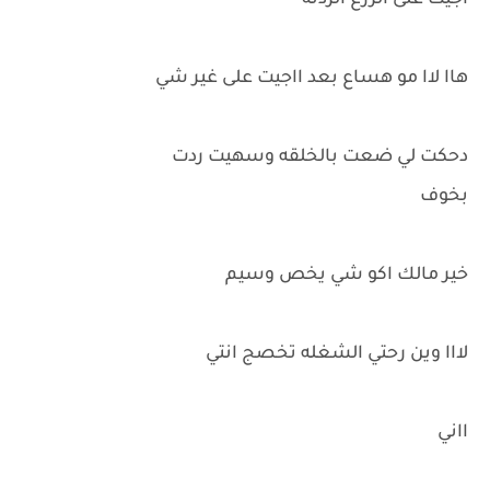
اجيت على الزرع الردته
هاا لاا مو هساع بعد ااجيت على غير شي
دحكت لي ضعت بالخلقه وسهيت ردت
بخوف
خير مالك اكو شي يخص وسيم
لااا وين رحتي الشغله تخصج انتي
ااني