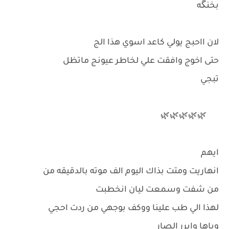
بخنگه
لان ااحبج يولي كاعد اسوي هذا الج
حتى اخوج وافقت علي لخاطر عيونج ماتظل
تبجي
🌿🌿🌿🌿🌿
ايهم
انهاريت ومتت بذاك اليوم الف موته بالدقيقه من
من شفت وسمعت ليان انخطبت
لهذا الي طب علينا ووكف بوجهي من ردت احجي
وياها وابرر الصار