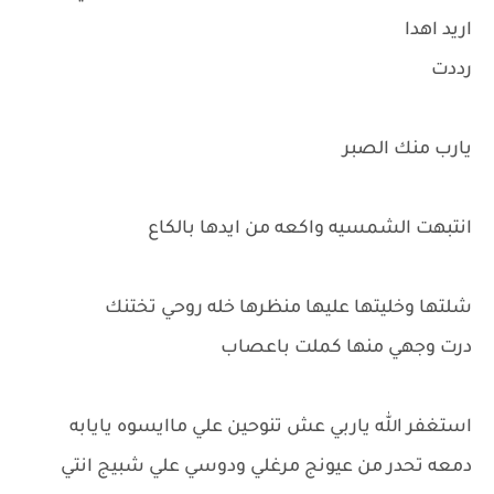
اريد اهدا
رددت
يارب منك الصبر
انتبهت الشمسيه واكعه من ايدها بالكاع
شلتها وخليتها عليها منظرها خله روحي تختنك
درت وجهي منها كملت باعصاب
استغفر الله ياربي عش تنوحين علي ماايسوه يايابه
دمعه تحدر من عيونج مرغلي ودوسي علي شبيج انتي