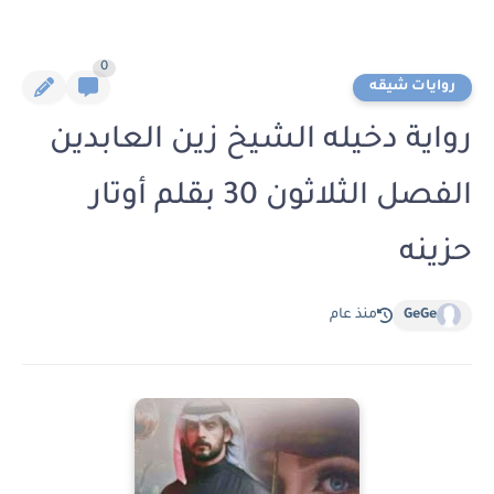
0
روايات شيقه
رواية دخيله الشيخ زين العابدين
الفصل الثلاثون 30 بقلم أوتار
حزينه
GeGe
منذ عام