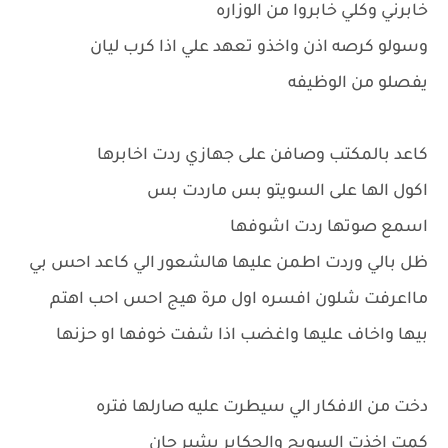
خابرني وكلي خابروا من الوزاره
وسولو كرصه اذن واخذو تعهد علي اذا كرب ليان
يفصلو من الوظيفه
كاعد بالمكتب وصافن على جهازي ردت اخابرها
اكول الها على السويتو بس ماردت بس
اسمع صوتها ردت اشوفها
ظل بالي وردت اطمن عليها هالشعور الي كاعد احس بي
مااعرفت شلون افسره اول مرة هيج احس احب اهتم
بيها واخاف عليها واغضب اذا شفت خوفها او حزنها
دخت من الافكار الي سيطرت عليه صارلها فتره
كمت اخذت السويج والجكاير بشير جان