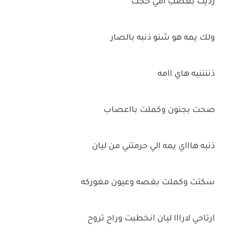
رديت بغضب امي حجت
ولك يمه هو شنو ذنبه بالصار
ذننننبه هاي اامه
صحت بجنون وكملت بااعصاب
ذنبه هاااي يمه الي حرمتني من ليان
سكتت وكملت بغصه وعيون مغوركه
ارتاحي لارااا ليان انخطبت وراح تروح