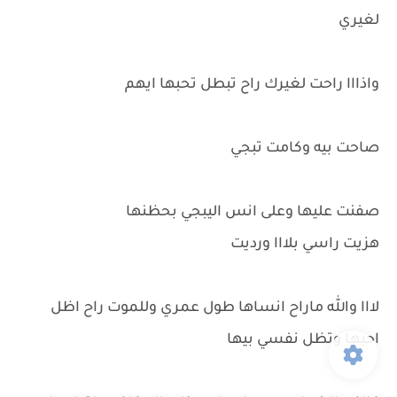
لغيري
واذااا راحت لغيرك راح تبطل تحبها ايهم
صاحت بيه وكامت تبجي
صفنت عليها وعلى انس اليبجي بحظنها
هزيت راسي بلااا ورديت
لااا والله ماراح انساها طول عمري وللموت راح اظل
احبها وتظل نفسي بيها