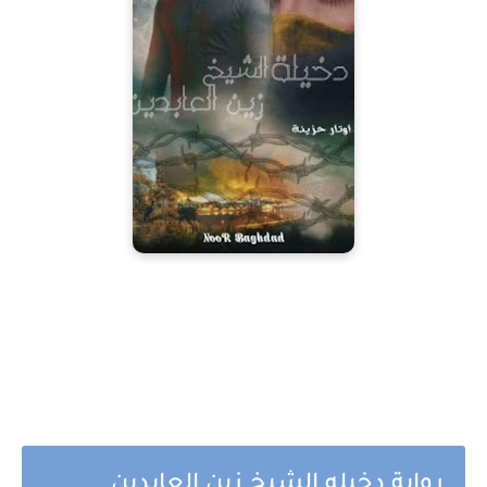
رواية دخيله الشيخ زين العابدين