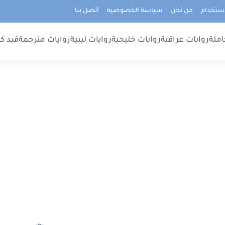
استخدام
من نحن
سياسة الخصوصيه
أتصل بنا
املة
روايات عراقية
روايات خليجية
روايات ليبية
روايات مترجمة
قيد كت