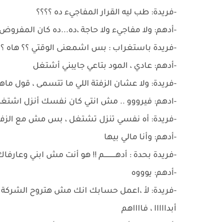
-فريدة: طب ليه القرار المفاجيء ده ؟؟؟؟
-أدهم: ولا مفاجيء ولا حاجة ،ده...ده كان المفرو
-فريدة باستغراب : بس اشمعنى الوقتي ؟؟ هاه ؟
-أدهم: عادي ، المود بتاعي جايبني أشتغل
-فريدة: ولا عشان الزفتة اللي ما تتسمى ، قول ماهي
-ادهم: فيرووو .. مش انتي كان نفسك أنزل اشتغل ؟
-فريدة: أه نفسي تنزل تشتغل ، بس مش مع الزف
-أدهم: وأنا مالي بيها
-فريدة بحدة : أدهـــــــــــم !! هو أنت مش ابني وعارف
-أدهم: يوووه
-فريدة: لأ ،اعمل حسابك انك مش هتروح الشركة 
أبدااااا ، فااااهم