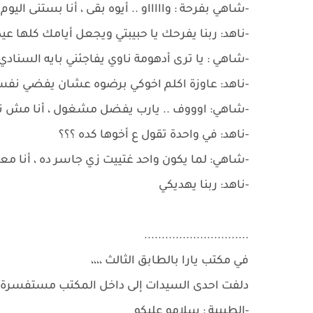
-شاهي بفرحة : واااااو .. أيوه بقى ، أنا بستنى اليو
-ناهد: ربنا يفرحك يا حبيبتي ويجعل أيامك كلها عيد
-شاهي : يا ترى أدهومة ناوي يفاجئني بايه السنادي
-ناهد: عاوزة اكلم اخوكي برضوه عشان يفضي نفسه
-شاهي: اوووف .. يارب يفضل مشغول ، أنا مش نا
-ناهد: في واحدة تقول ع أخوها كده ؟؟؟
-شاهي: لما يكون واحد غتييت زي جاسر ده ، أنا م
-ناهد: ربنا يهديكي
..............................
في مكتب يارا بالطابق الثالث ،،،،
دلفت احدى السيدات إلى داخل المكتب مستفسرة عن
-الطبيبة : سلامو عليكو