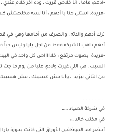
-أدهم: ماما ، أنا خلاص قررت ، وده أخر كلام عندي ،
-فريدة: استنى هنا يا أدهم ، أنا لسه مخلصتش كلامي ، أده
ترك أدهم والدته ، وانصرف من أمامها وهي في قمة
أدهم ذاهب للشركة فقط من اجل يارا وليس حباً في
-فريدة بصوت مرتفع : خلاااااص كل واحد في البيت 
السبب ، هي اللي غيرت ولادي عليا من يوم ما جت
عن التاني بيزيد ، وأنا مش هسيبك ، مش هسيبك !!
................
في شركة الصياد ،،،،،
في مكتب خالد ،،،
أحضر احد الموظفين الأوراق التي كانت بحوزة يارا