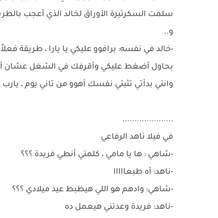
سلمت السكرتيرة الأوراق لخالد الذي أعجب بالطريق
و..
-خالد في نفسه: برافوو عليكي يا يارا ، طريقة فعل
بحاول أضغط عليكي وأقرفك في الشغل عشان أع
وانتي بدأتي تثبتي نفسك أهوو من تاني يوم ، يارب ت
.....................
في فيلا ناهد الرفاعي
-شاهي : ها يا مامي ، كلمتي أنطي فريدة ؟؟؟
-ناهد: أه طبعااااا
-شاهي: وادهم هو اللي هيظبط عيد ميلادي ؟؟؟
-ناهد: فريدة وعدتني هيعمل ده