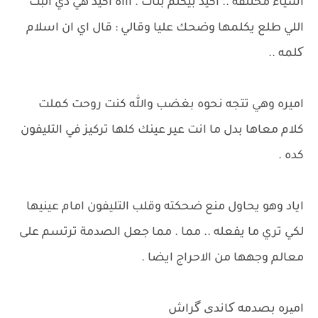
اشياء مختلفه .. اكيد بيكلم بنات . اااه اكيد هي دي البت
اللي طلع يكلمها وضحك عليا وقالي : قال اي ان اسلام
کلمه ..
اميره وهي تتجه نحوه بغضب والله كنت روحت كملت
كلام معاها بدل ما انت عير عينك كلها تركيز في التليفون
كده .
اياد وهو يحاول منع ضحكته وقلب التليفون امام عينيها
لكي تري ما يفعله .. مما . مما جعل الصدمة ترتسم على
معالم وجهها من الاحراج ايضا .
امیره بصدمه کاندی گراش