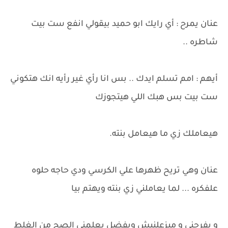
عنان يمرح : أي رايك ابو حميد بيقولي انفع ست بيت
شاطره ..
أيهم : امم تسلم ايدك .. بس انا رأي غير رأيه انك هتكوني
ست بيت بس هبك اللي هيتجوزك
هيعاملك زي ما هيعامل بنته.
عنان وهي تريح ظهرها علي الكرسي ودي حاجه حلوه
علفكره ... لما يعاملني زي بنته ويهتم بيا
و يفرحني و ميزعلنيش ويفضل يعلمني الصح من الغلط