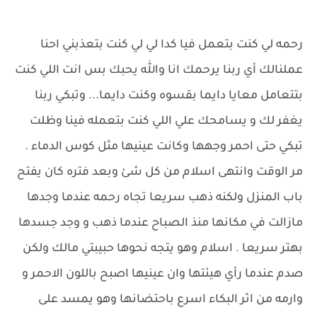
رحمه لي كنت بتعمل فيا كدا لي لي كنت بتعذبني احنا
عملنالك أي ربنا يرحمك انا والله يحبك بس انت اللي كنت
بتتعامل معايا دايما بقسوه وكنت دايما... وتبكي ربنا
يغفر لك و يسامحك علي اللي كنت بتعمله فينا وظلت
تبكي حتى احمر وجهها وكانت عينيها مثل كوس الدماء .
مر الوقت وانتهى اسلام من كل شئ وبعد فتره كان يفتح
باب المنزل ولكنه ذهب سريعا تجاه رحمه عندما وجدها
مازالت في مكانها منذ الصباح عندما ذهب و وجد جسدها
بهتر سريعا . اسلام وهو يتجه نحوها حبيبتي مالك ولكن
صدم عندما رأي هيئتها وان عينيها اصبح باللون الاحمر و
وارمه من اثر البكاء اسرع باحتضانها وهو يمسد على