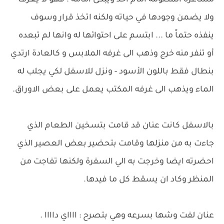
مشاعره المكتومه امام احد ويبكى امامه . فهو لا يعرف
ولا يضمن وجودها في حياته ولكنه اتخذ قرار وسوف
ينفذه حتماً ما ... ابتسم على احتوائها له وانها لم تبعده
أو تنفر منه خرج وذهب الى غرفه الملابس و كالعادة ارتدي
بنطال فقط باللون الأسود - ونزل للاسفل لكي يجلب له
الماء ويذهب الى غرفه المكتب يعمل على بعض الاوراق.
بالاسفل كانت عنان قد قامت بتسخين الطعام الذي
جاءت به من منزلها وقامت بتحضير بعض العصير الذي
احضرته ايضا وخرجت به الي السفرة ولكنها تفاجت من
المنظر وكاد ان يسقط كل ما فيدها.
عنان لفت وشها بسرعه وهي بتصرح : ااااي داااا .