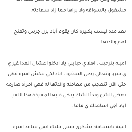
العربية ومن حين الاخر تخطف نظره له ظنن منها انه
مشغول بالسواقه ولا يراها مما زاد سعادته.
بعد مده ليست بكبيره كان يقوم آباد برن جرس وتفتح
لهم والدتها .
امينه بترحيب : اهلا ي حبايبي يلا ادخلوا عشان الغدا غيري
ي ميرو وتعالي رصي السفره . اياد لكي ينكش اميره فهي
حتى الآن تتعجب من معامله والدتها له فهي امرأه صارمه
بعض الشئ وبدأ الشك يدخل قلبها لمعرفة هذا اللغز.
اياد أجي اساعدك ي ماما .
امینه بابتسامه: تشكري حبيبي خليك ابقي ساعد اميره