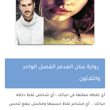
رواية عنان المدمر الفصل الواحد
والثلاثون
أي غلطه عملتها في حياتك ، أي شخص غلط دخلته
حياتك .. أي مشاعر غلط حسينها ومكنش ينفع تنحس