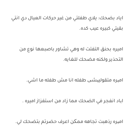
اياد بضحك: يلاي طفلتي من غير حركات العيال دي انتي
بقيتي كبيره عيب كده.
اميره بحنق التفتت له وهي تشاور باصبعها نوع من
التحذير ولكنه مضحك للغايه.
امیره متقوليیشی طفله انا مش طفله ما اشي.
ایاد انفجر في الضحك مما زاد من استفزاز اميره .
امیره رذهبت تجاهه ممکن اعرف حضرتم بتضحك لي.