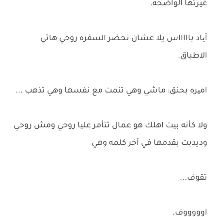
غيرتها الواضحه.
آیاد باااااس يلا عشان نحضر السفره روحي هاتي
الاطباق.
امیره بحنق: ماشي وهي تنمت مع نفسها وهي تذهب ...
ولا كأنه بيت اهلك هو عمال تتأمر عليا روحي ومش روحي
وديديت بقدمها في آخر كلمه وهي
تقوف...
اوووووف.