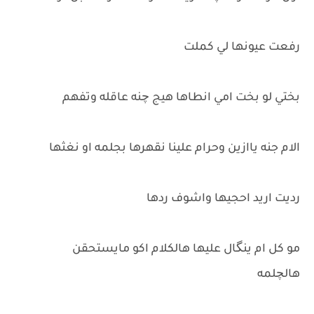
رفعت عيونها لي كملت
بختي لو بخت امي انطاها هيج چنه عاقله وتفهم
الام جنه ياازين وحرام علينا نقهرها بجلمه او نغثها
رديت اريد احجيها واشوف ردها
مو كل ام ينگال عليها هالكلام اكو مايستحقن
هالچلمه