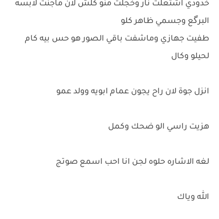
خدودي اشتعلت نار وخجلت منو كلش لان ماجنت لابسه
البرگع وجسمي ظاهر كلو
طفيت جهازي وماشفت باقي الصور هو حس بيه كام
لحيلو وكال
انزل جوة لان راح يجون عمام ابويه وولد عمو
هزيت راسي الو ضحك وكمل
لغه الاشاره حلوه لجن انا احب اسمع صوتج
الله وياك