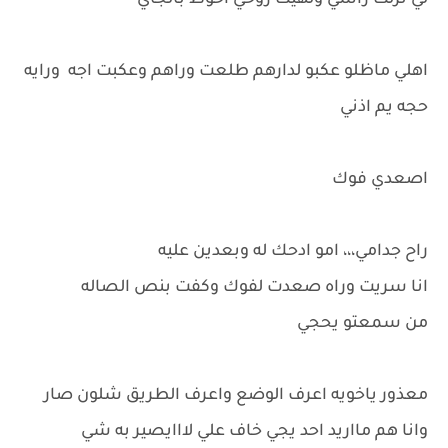
لي نزلت راسي ولهيت روحي اخوط بالجاي
اهلي ماظلو عكبو لدارهم طلعت وراهم وعكبت اجه ورايه
حجه يم اذني
اصعدي فوك
راح جدامي،،، امو ادحك له وبعدين عليه
انا سريت وراه صعدت لفوك وكفت بنص الصاله
من سمعتو يحجي
معذور ياخويه اعرف الوضع واعرف الطريق شلون صار
وانا هم مااريد احد يجي خاف علي لااايصير به شي