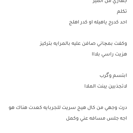
جهازي من الميز
تكلم
احد كدرج ياهيله او كدر اهلج
وكفت بمچاني صافن عليه بالمرايه بتركيز
هزيت راسي بلااا
ابتسم وگرب
لاتجذبين يبنت الملاا
درت وجهي من كال هيج سريت للجربايه كعدت هناك هو
اجه جلس مسافه عني وكمل