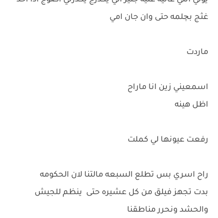
يولي انتي غاليه عليه جثير الي يكدرج يكدرني اضوج اذا احد
غثج بچلمه حتى وان جان امي
ماردت
اسمعيني زين انا ماراح
اظل هينه
رفعت عيونها لي كملت
راح اسري بس تطلع السبعه مالتنا لان الحكومه
بدت تجهز فيلق من كل عشيره حتى ينظم للجيش
والحشد ونحرر مناطقنا