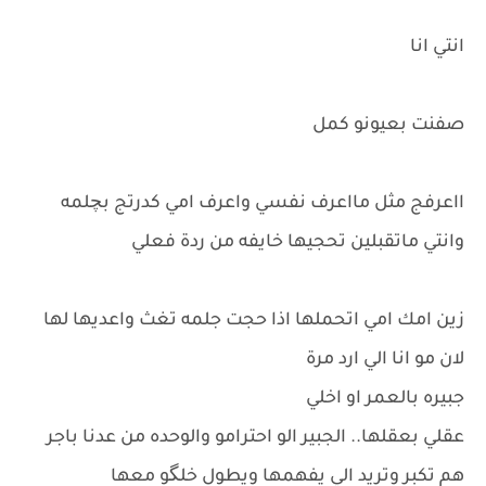
انتي انا
صفنت بعيونو كمل
ااعرفج مثل مااعرف نفسي واعرف امي كدرتج بچلمه
وانتي ماتقبلين تحجيها خايفه من ردة فعلي
زين امك امي اتحملها اذا حجت جلمه تغث واعديها لها
لان مو انا الي ارد مرة
جبيره بالعمر او اخلي
عقلي بعقلها.. الجبير الو احترامو والوحده من عدنا باجر
هم تكبر وتريد الي يفهمها ويطول خلگو معها