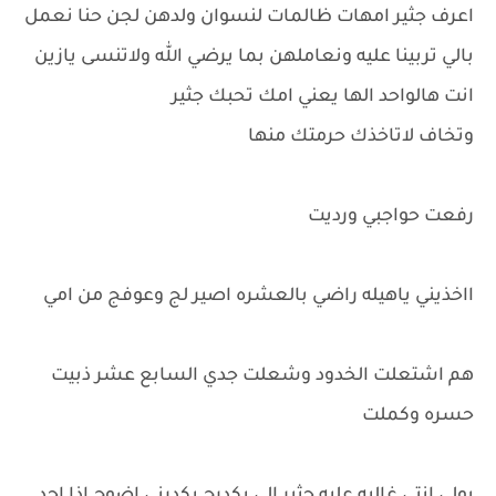
اعرف جثير امهات ظالمات لنسوان ولدهن لجن حنا نعمل
بالي تربينا عليه ونعاملهن بما يرضي الله ولاتنسى يازين
انت هالواحد الها يعني امك تحبك جثير
وتخاف لاتاخذك حرمتك منها
رفعت حواجبي ورديت
ااخذيني ياهيله راضي بالعشره اصير لج وعوفج من امي
هم اشتعلت الخدود وشعلت جدي السابع عشر ذبيت
حسره وكملت