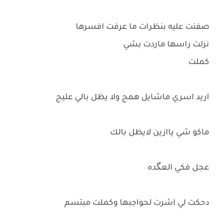
صفنت عليه بنظرات ما عرفت افسرها
نزلت راسها ماردت بشي
كملت
اريد اسري ماشايل همج ولا يظل بالي عليج
ماكو شي ياازين لايظل بالك
عجل فكي العگده
دحكت لي اشرت لحواجبها وكملت مبتسم