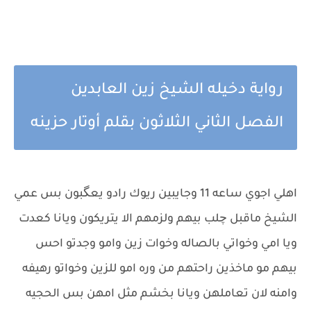
رواية دخيله الشيخ زين العابدين
الفصل الثاني الثلاثون بقلم أوتار حزينه
اهلي اجوي ساعه 11 وجايبين ريوك رادو يعگبون بس عمي
الشيخ ماقبل چلب بيهم ولزمهم الا يتريكون ويانا كعدت
ويا امي وخواتي بالصاله وخوات زين وامو وجدتو احس
بيهم مو ماخذين راحتهم من وره امو للزين وخواتو رهيفه
وامنه لان تعاملهن ويانا بخشم مثل امهن بس الحجيه