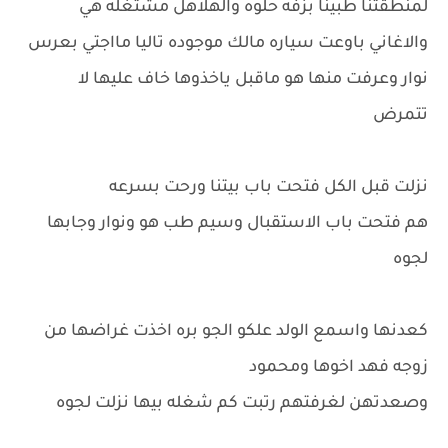
لمنطقتنا طبينا بزفه حلوه والهلاهل مشتغله هي
والاغاني باوعت سياره مالك موجوده تاليا مااجتي بعرس
نوار وعرفت منها هو ماقبل ياخذوها خاف عليها لا
تتمرض
نزلت قبل الكل فتحت باب بيتنا ورحت بسرعه
هم فتحت باب الاستقبال وسيم طب هو ونوار وجابها
لجوه
كعدنها واسمع الولد علكو الجو بره اخذت غراضها من
زوجه فهد اخوها ومحمود
وصعدتهن لغرفتهم رتبت كم شغله بيها نزلت لجوه