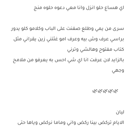
اي هساع حلو انزل وانا معي دعوه حلوه منج
سرى من يمي وطلع صفنت على الباب وكلامو كلو يدور
براسي عرف وش بيه وعرف امو غثتني زين يقراني مثل
كتاب مفتوح وهالشي وترني
بالزايد لان عرفت انا اي شي احس به يعرفو من ملامح
وجهي
🌿🌿🌿🌿🌿
ليان
الايام تركض بينا ركض واني وماما نركض وياها حتى