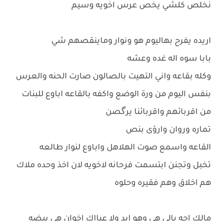
نخلص كلشي يخص عرس اخويه وسيم
اريده يفرح بهاليوم هو ونوار وماينقصهم شي
بابا سوه اله غده وعشه
وكله بقاعه واني التهيت بالصالون صارت الحنه والعرس
بنفس اليوم من ورة الوضع واكفه بالقاعه اباوع للبنات
من اقربائهم واقربائنا يرگصن
تماره وروان وارؤى بنص
القاعه واسمع صوت الهلاهل واباوع لنوار طالعه
تخبل وتجنن ابتسمت فرحانه لاخويه لان اخذ وحده ملاك
هم اخلاق وهم فقيره وحلوه
مالك اجه بالي هي وهو ابد ولا عبااك اخوان هي بيضه