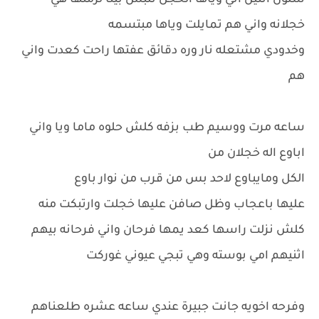
شلون اثنين اني وياها الخجل تلبس بينا لزمتها هي
خجلانه واني هم تمايلت وياها مبتسمه
وخدودي مشتعله نار وره دقائق عفتها راحت كعدت واني
هم
ساعه مرت ووسيم طب بزفه كلش حلوه ماما ويا واني
اباوع اله خجلان من
الكل ومايباوع لاحد بس من قرب من نوار باوع
عليها باعجاب وظل صافن عليها خجلت وارتبكت منه
كلش نزلت راسها كعد يمها فرحان واني فرحانه بيهم
اثنيهم امي بوسته وهي تبجي عيوني غوركت
وفرحه اخويه جانت جبيرة عندي ساعه عشره طلعناهم