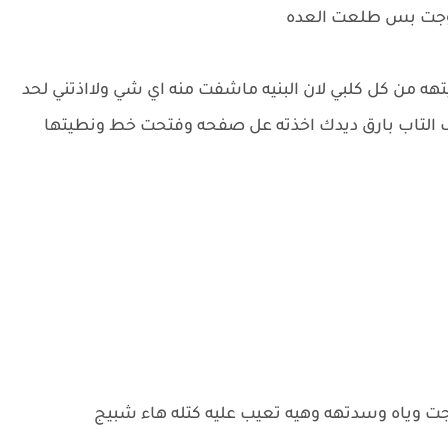
تزوجت بس طلعت العده
تهه من كل كلبي لان البنيه ماشفت منه اي شي ولااذتني لحد
 التاب بارق ديدك اخذته عل صفحه وفتحت خط ونطيتها
حجت وياه وسدتهه وهيه تعيب عليه كتله هاء شبيج