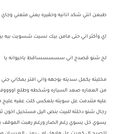
طبعن انتي شكد انانيه وحقيره يعني متعني وجاي 
اي وأكثر اني حتى مامن بيك نسيت شسويت بيه بي
لج شنو قصدج اني سسسسساقط ياحيوانه يا
مخليته يكمل سديته بوجهه واني افتر بمكاني جن
من العماره صعد السياره وشخطه وطلع اووووف
عليه متندمت عل سويته بلعكس كلت عفيه عليج هب
رجال شنو دخلته للبيت بنص اليل مستحيل اخون ثق
يسوي خل يسوي رغم الصار ورغم رهبت الموقف ب
للصبح ال كعدت عل هلاهل امي يعني العرسان