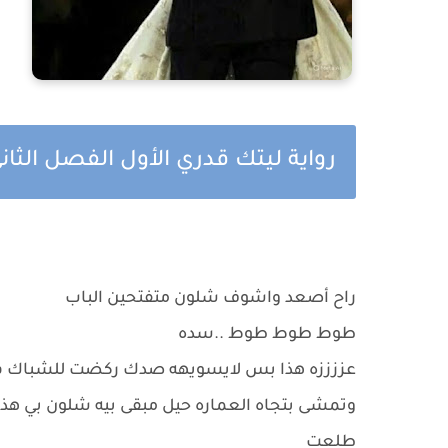
رواية ليتك قدري الأول الفصل الثاني
راح أصعد واشوف شلون متفتحين الباب
طوط طوط طوط ..سده
عززززه هذا بس لايسويهه صدك ركضت للشباك فت
وتمشى بتجاه العماره حيل مبقى بيه شلون بي هذا 
طلعت