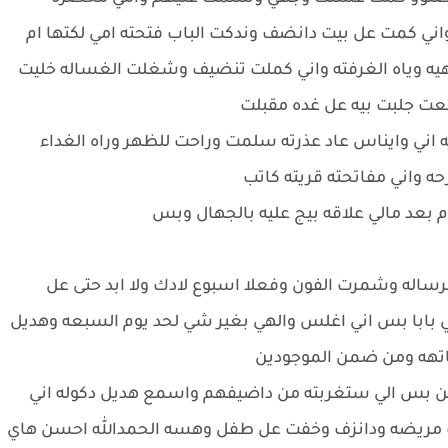
واني كمت عل بيت دانضف وندكت الباب فتحته امي لكتها ام
 وياه الغرفته واني كملت تنضيف وشغلت الغساله خليت
ت جلبت بيه عل غده مقبلت
ه اني وايناس عاد عذرته سلمت وراحت للظهر وراه الغداء
حه واني مفاتحته قريته كاتب
 بعد مالي علاقه بيج عليه بالجهال وبس
له وشمرت الفون وفعلا اسبوع لادك ولا ابد حتى عل
بابا بس اني اغلس والهي بغير شي لحد يوم السبعه وهديل
تهه ومن ضمن الموجودين
ين بس الي ستغربته من داضيفهم واسمع هديل دكوله اني
نت مريضه ودانزف وخفت عل طفل وهسه الحمدالله احسن هاي