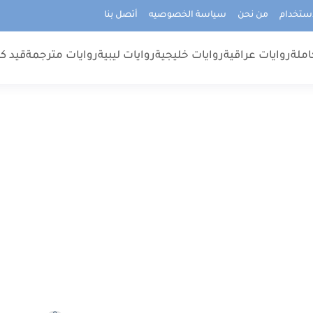
استخدام
من نحن
سياسة الخصوصيه
أتصل بنا
املة
روايات عراقية
روايات خليجية
روايات ليبية
روايات مترجمة
قيد كت