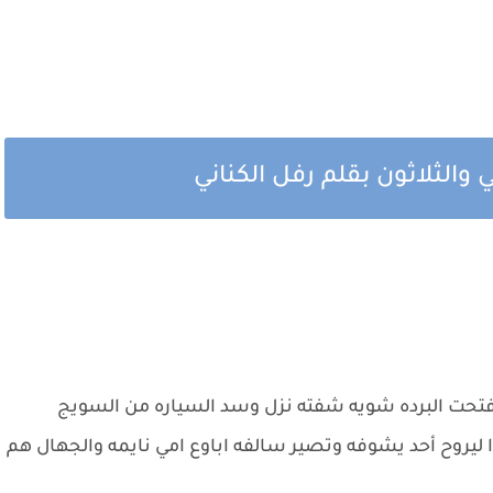
 والثلاثون بقلم رفل الكناني
حت البرده شويه شفته نزل وسد السياره من السويج
ليروح أحد يشوفه وتصير سالفه اباوع امي نايمه والجهال هم