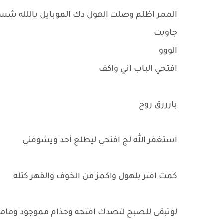
الممر اظلم وصلت الهول دك الموبايل ياللله شس
جاوبت
الووو
افتحي الباب اني واكف
بارررق روح
استغفر الله لج افتحي ليطلع أحد ويشوفني
كمت افتر بلهول واكمز من الخوف والقهر كتله
لوتبقى للصبح لتصدك افتحه وحذام مموجود ومامن 