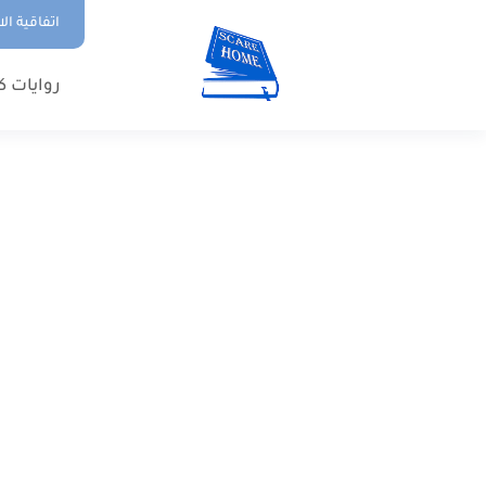
اتفاقية ال
روايات ك