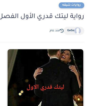
روايات شيقه
رواية ليتك قدري الأول الفصل الثاني والثلا
GeGe
منذ عام