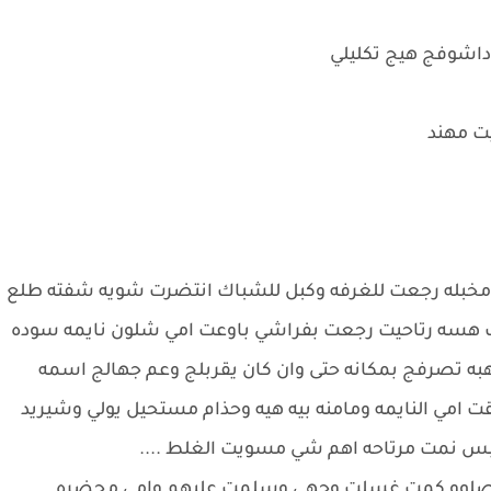
داشوفج هيج تكليلي
ت مهند
ي مخبله رجعت للغرفه وكبل للشباك انتضرت شويه شفته طلع
 هسه رتاحيت رجعت بفراشي باوعت امي شلون نايمه سوده
ه تصرفج بمكانه حتى وان كان يقربلج وعم جهالج اسمه
ت امي النايمه ومامنه بيه هيه وحذام مستحيل يولي وشيريد
س نمت مرتاحه اهم شي مسويت الغلط ....
 وصلوو كمت غسلت وجهي وسلمت عليهم وامي محضره