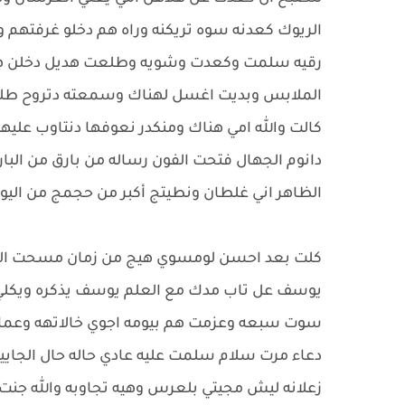
الريوك كعدنه سوه تريكنه وراه هم دخلو غرفتهم 
رقيه سلمت وكعدت وشويه وطلعت هديل دخلن هيه
الملابس وبديت اغسل لهناك وسمعته دتروح طلع
كالت والله امي هناك ومنكدر نعوفها دنتاوب عليه
دانوم الجهال فتحت الفون رساله من بارق من البار
الظاهر اني غلطان ونطيتج أكبر من حجمج من اليوم
كلت بعد احسن لومسوي هيج من زمان مسحت الرسا
يوسف عل تاب مدك مع العلم يوسف يذكره ويكلي 
سوت سبعه وعزمت هم بيومه اجوي خالاتهه وعما
دعاء مرت سلام سلمت عليه عادي حاله حال الجاي
زعلانه ليش مجيتي بلعرس وهيه تجاوبه والله ج