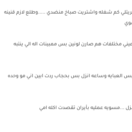
لي كم شغله واشتريت صباخ منضدي .....وطلع لازم قنينه
سوي
ني مختلفات هم صارن لونين بس ممبينات اله الي ينتبه
لبس العبايه وساعه انزل بس بحجاب ردت ابين اني مو وحده
نزل ...مسويه عمليه بأيران تقصدت اكله امي