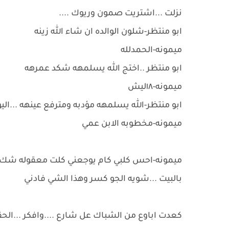
نزلت ...اشتريت صمون وريوك ....
ابو منتظر-شلون الوالده ان شاء الله زينه
ميمونه-الحمدلله
ابو منتظر ..اختج الله يسلمهه شكد عمرهه
ميمونه-١٨ليش
ابو منتظر-الله يسلمهه مؤدبه ومترفع عينهه ...ال
ميمونه-مخطوبه الابن عمي
ميمونه-احس كلبي كام يوجعني كلت معقوله شك ن
بالبيت ...شويه الجو كسر وهذا الشي فادني
كعدت اباوع من الشباك عل شارع ....وافكر ...الحق