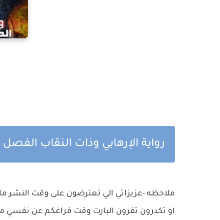
رواية الإرهابي وذات النقاب الفصل ال
ملاحظه -عزيزاتي الي تعترضون على وقت النشر مااكد
او تكدرون تقرون البارت وقت فراغكم عن نفسي ماا