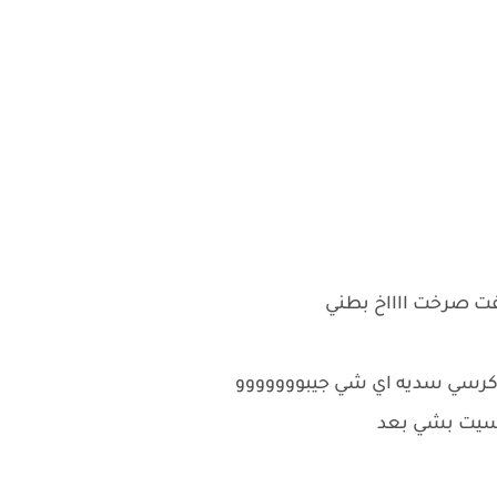
فت صرخت ااااخ بطني
 كرسي سديه اي شي جيبووووووو
حسيت بشي بعد