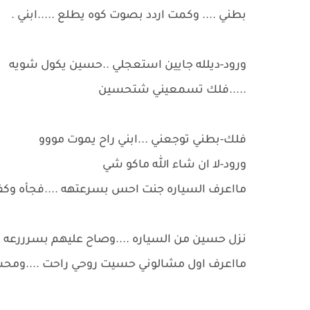
بطني .... وكمت اردد بصوت كوه يطلع .....ابني .
ورود-ديلله جايين استعجلي ..حسين يكول شويه
.....فلك تسمعيني شتحسين
فلك-بطني توجعني ...ابني راح يموت مووو
ورود-لا ان شاء الله ماكو شي
مااعرف السياره جنت احس بسرعتهه ....فجأه وك
نزل حسين من السياره ....وصاح عليهم بسرررعه
مااعرف اول مشالوني حسيت روحي راحت ....وم