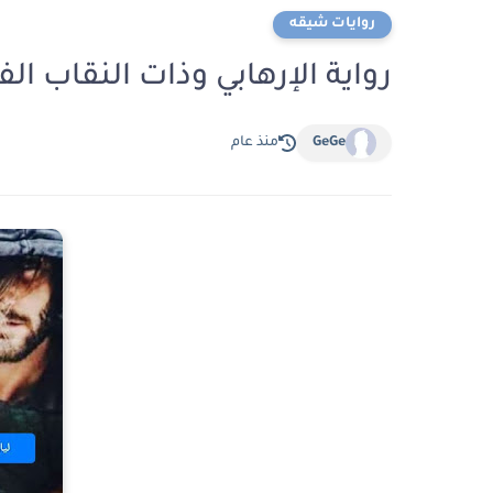
روايات شيقه
رواية الإرهابي وذات النقاب الفصل الثاني
GeGe
منذ عام