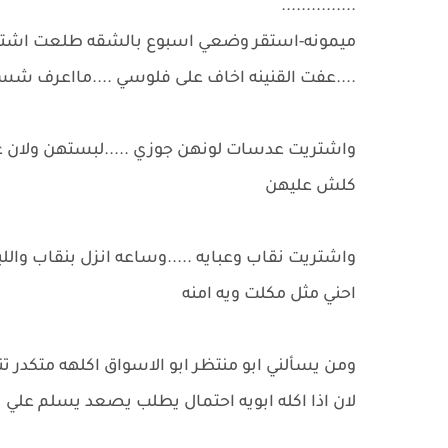
...............
ميمونه-استقر وضعي اسبوع بالشقه طلعت اشتريت
....عفت القنينه اخاف على فلوسي ....مااعرف ش
واشتريت عدسات لونهن جوزي .....لبستهن ولان عي
كلش عليهن
واشتريت نقاب وعبايه .....وساعه انزل بنقاب وال
احني مثل مكلت ويه امنه
ومن يسألني ابو منتظر ابو الاسواق اكلهه متكدر ت
لان اذا اكله ابويه احتمال يطلب يصعد يسلم علي