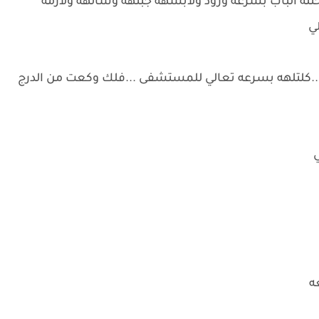
ه الباب بسرعه ورود ولابسهه جبتهه وشالهه ولازمه
لي
...كلتلهه بسرعه تعالي للمستشفى ...فلك وكعت من الدرج
ي
عه