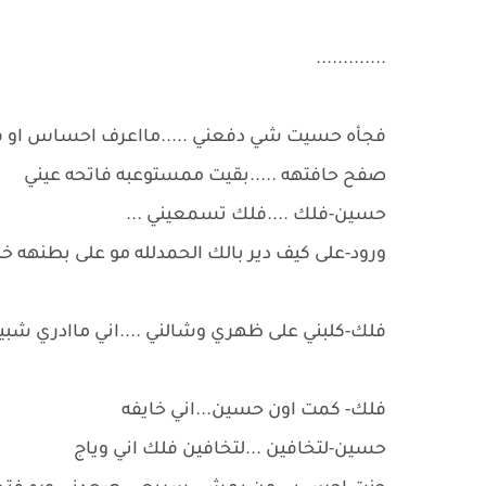
.............
فجأه حسيت شي دفعني .....مااعرف احساس او فقدت 
صفح حافتهه .....بقيت ممستوعبه فاتحه عيني
حسين-فلك ....فلك تسمعيني ...
ورود-على كيف دير بالك الحمدلله مو على بطنهه خ
فلك-كلبني على ظهري وشالني ....اني ماادري شبي
فلك- كمت اون حسين...اني خايفه
حسين-لتخافين ...لتخافين فلك اني وياج