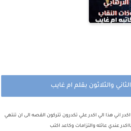
ثاني والثلاثون بقلم ام غايب
ر اني هذا الي اكدر علي تكدرون تتركون القصه الى ان تنتهي
كدر عندي عائله والتزامات وكاعد اكتب