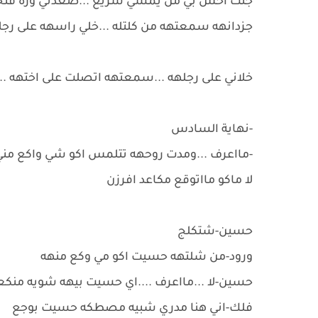
جنت احس بي من يمشي سريع ...صعدني وره فتحتل
جزدانهه سمعتهه من كلتله ...خلي راسهه على رج
خلاني على رجلهه ...سمعتهه اتصلت على اختهه .
-نهاية السادس
-مااعرف ...ومدت روحهه تتلمس اكو شي واكع من
لا ماكو مااتوقع مكاعد افرزن
حسين-شتكلج
ورود-من شلتهه حسيت اكو مي وكع منهه
حسين-لا ...مااعرف ....اي حسيت بيهه شويه منك
فلك-اني هنا مدري شبيه مصطكه حسيت بوجع