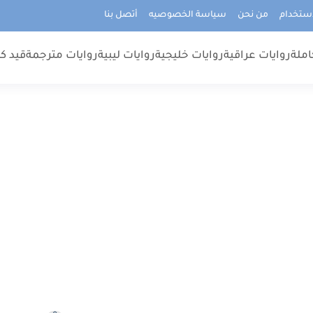
استخدام
من نحن
سياسة الخصوصيه
أتصل بنا
املة
روايات عراقية
روايات خليجية
روايات ليبية
روايات مترجمة
قيد كت