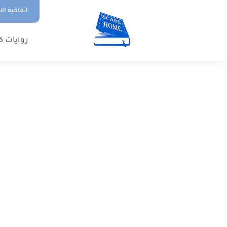
اتفاقية ال
روايات ك