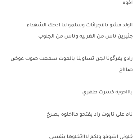
اخوه
الولد مشو بالاجرائات وسلمو لنا ادحك الشهداء
جثيرين ناس من الغربيه وناس من الجنوب
رادو يفرگونا لجن تساوينا بالموت سمعت صوت عوض
صاااح
ياااخويه كسرت ظهري
نام على تابوت راد يفتحو مااخلوه يصرخ
خلوني اشوفو ولكم لاااتخلوها بنفسي