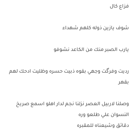
فزاع كال
شوف يازين ذوله كلهم شهداء
يارب الصبر منك من الكاعد نشوفو
رديت وفرگت وجهي بقوه ذبيت حسره وظليت ادحك لهم
بقهر
وصلنا لاربيل العصر نزلنا نجم لدار اهلو اسمع صريخ
النسوان علي طلعو وره
دقائق وشيعناه للمقبره