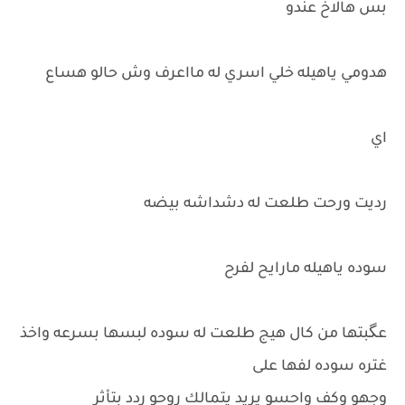
بس هالاخ عندو
هدومي ياهيله خلي اسري له مااعرف وش حالو هساع
اي
رديت ورحت طلعت له دشداشه بيضه
سوده ياهيله مارايح لفرح
عگبتها من كال هيج طلعت له سوده لبسها بسرعه واخذ
غتره سوده لفها على
وجهو وكف واحسو يريد يتمالك روحو ردد بتأثر