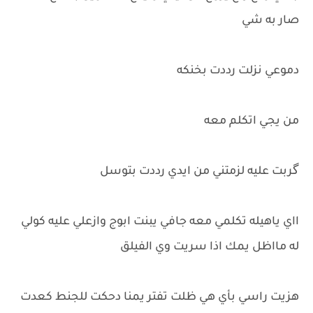
صار به شي
دموعي نزلت رددت بخنكه
من يجي اتكلم معه
گربت عليه لزمتني من ايدي رددت بتوسل
ااي ياهيله تكلمي معه جافي يبنت ابوج وازعلي عليه كولي
له مااظل يمك اذا سريت وي الفيلق
هزيت راسي بأي هي ظلت تفتر يمنا دحكت للجنط كعدت