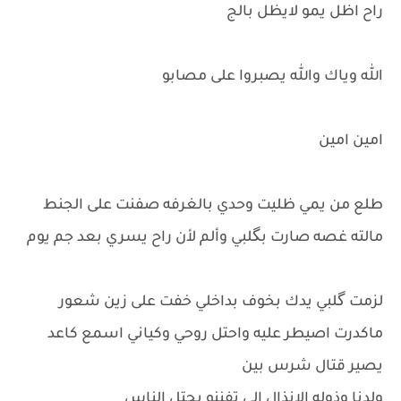
راح اظل يمو لايظل بالج
الله وياك والله يصبروا على مصابو
امين امين
طلع من يمي ظليت وحدي بالغرفه صفنت على الجنط
مالته غصه صارت بگلبي وألم لأن راح يسري بعد جم يوم
لزمت گلبي يدك بخوف بداخلي خفت على زين شعور
ماكدرت اصيطر عليه واحتل روحي وكياني اسمع كاعد
يصير قتال شرس بين
ولدنا وذوله الانذال الي تفننو بجتل الناس