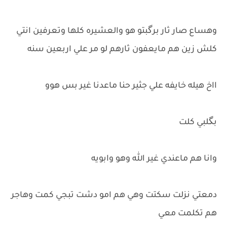
وهساع صار ثار برگبتو هو والعشيره كلها وتعرفين انتي
كلش زين هم مايعفون ثارهم لو مر علي اربعين سنه
ااخ هيله خايفه علي جثير حنا ماعدنا غير بس هوو
بگلبي كلت
وانا هم ماعندي غير الله وهو وابويه
دمعتي نزلت سكتت وهي هم امو دشت تبجي كمت وهاجر
هم تكلمت معي