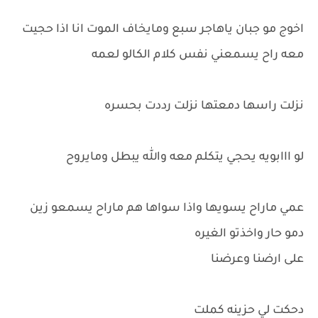
اخوج مو جبان ياهاجر سبع ومايخاف الموت انا اذا حجيت
معه راح يسمعني نفس كلام الكالو لعمه
نزلت راسها دمعتها نزلت رددت بحسره
لو ااابويه يحجي يتكلم معه والله يبطل ومايروح
عمي ماراح يسويها واذا سواها هم ماراح يسمعو زين
دمو حار واخذتو الغيره
على ارضنا وعرضنا
دحكت لي حزينه كملت