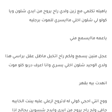
ياهيله تكلمي مع زين ولدي راح يروح من ايدي شلون ويا
كولو لي شلون اخلي ماايسري للموت برجليه
ياعمه ماايسمع مني
عجل منين يسمع ولكم راح اتخبل ماظل عقل براسي هذا
ولدي الوحيد شلون اخلي يسري وانا اعرف دربو كلو موت
انهدت بيه بقهر
ووج انتي احجي كولي له لاتروح ازعلي عليه يبنت الخايبه
جافي ولج راح يروح من ايدي وايدج شسوين بحالج اذا