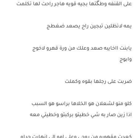
على القنفه وطگتها بجيه قويه هاجر راحت لها تكلمت
يمه لاتظلين تبجين راح يصعد ضغطج
يابنت ااخايبه صعد وعلك من ورة قهرو لاخوج
وابوج
ضربت على رجلها بقوه وكملت
كلو منو لشعلان هو الخلاها براسو هو السبب
اذا زين صار به شي خطيتو بركبتو وخطيتي معه
كعدت مقهوره من روحي وعلى امو الي انهارت جدام