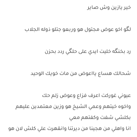
خير يازين وش صاير
لگو اخو عوض مجتول هو وربعو جتلو ذوله الجلاب
رد بخنگه خليت ايدي على حلگي ردد بحزن
شحالك هساع يااعوض من مات خويك الوحيد
عيوني غوركت اعرف فزاع وعوض زلم حك
واخوه خيتهم وعمي الشيخ هو وزين معتمدين عليهم
بكلشي شفت وكفتهم معي
انا واهلي من هجينا من ديرتنا وانقهرت علي كلش لان هو