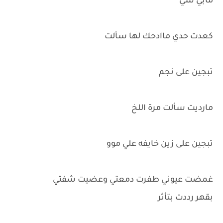
مابي شي
كعدت حدي ماادحك لها سألت
تبجين على نجم
مارديت سألت مرة اللخ
تبجين على زين خايفه علي موو
غمضت عيوني طفرت دمعتي وعضيت شفتي
بقهر رددت بتأثر