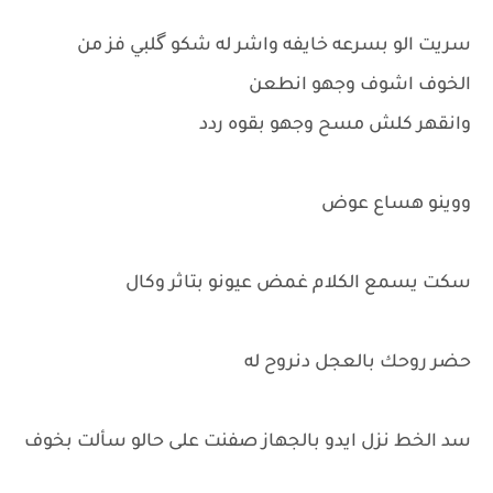
سريت الو بسرعه خايفه واشر له شكو گلبي فز من
الخوف اشوف وجهو انطعن
وانقهر كلش مسح وجهو بقوه ردد
ووينو هساع عوض
سكت يسمع الكلام غمض عيونو بتاثر وكال
حضر روحك بالعجل دنروح له
سد الخط نزل ايدو بالجهاز صفنت على حالو سألت بخوف