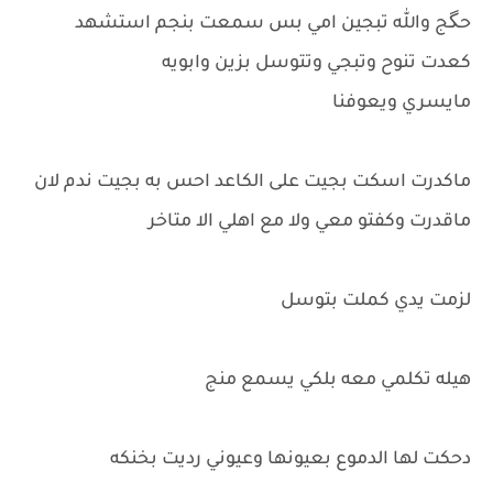
حگج والله تبجين امي بس سمعت بنجم استشهد
كعدت تنوح وتبجي وتتوسل بزين وابويه
مايسري ويعوفنا
ماكدرت اسكت بجيت على الكاعد احس به بجيت ندم لان
ماقدرت وكفتو معي ولا مع اهلي الا متاخر
لزمت يدي كملت بتوسل
هيله تكلمي معه بلكي يسمع منج
دحكت لها الدموع بعيونها وعيوني رديت بخنكه