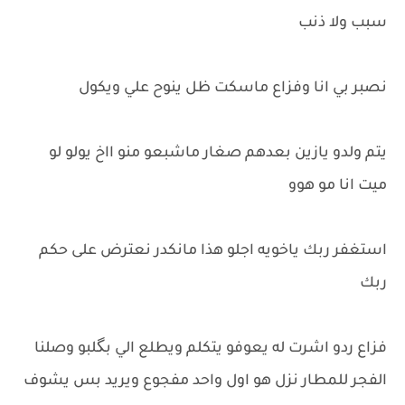
سبب ولا ذنب
نصبر بي انا وفزاع ماسكت ظل ينوح علي ويكول
يتم ولدو يازين بعدهم صغار ماشبعو منو ااخ يولو لو
ميت انا مو هوو
استغفر ربك ياخويه اجلو هذا مانكدر نعترض على حكم
ربك
فزاع ردو اشرت له يعوفو يتكلم ويطلع الي بگلبو وصلنا
الفجر للمطار نزل هو اول واحد مفجوع ويريد بس يشوف