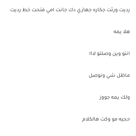
رديت ورثت جكاره جهازي دك جانت امي فتحت خط رديت
هلا يمه
انتو وين وصلتو لااا
ماظل شي ونوصل
ولك يمه جووز
حجيه مو وكت هالكلام