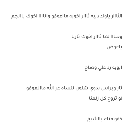
الثااار ياولد ذيبه ثااار اخويه مااعوفو واناااا اخوك ياانجم
وحنااا لها ثااار اخوك ثارنا
ياعوض
ابويه رد علي وصاح
ثار وبراس بدوي شلون ننساه عز الله ماانعوفو
لو تروح كل زلمنا
‏كفو منك يااشيخ