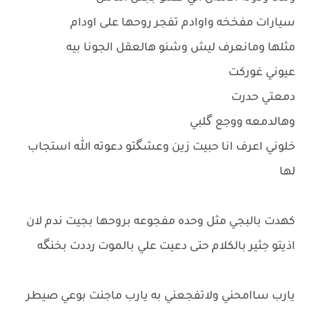
سيارات مفخخه واوادم تفجر روحها على اودام
مثلها ومانعرف ليش وشنو هالعقل الجونا بيه
عيوني غوركت
دمعتي حدرت
وهالدمعه ووجع گلبي
خلوني اعرف انا حبيت زين وعشگتو دعوته الله استجاب
لها
كهدت بالبجي مثل وحده مفجوعه بروحها بجيت ندم لان
اذيتو جثير بالكلام حتى دعيت علي بالموت رددت بخنگه
يارب ساامحني ولاتفجعني به يارب ماجنت بوعي صيطر