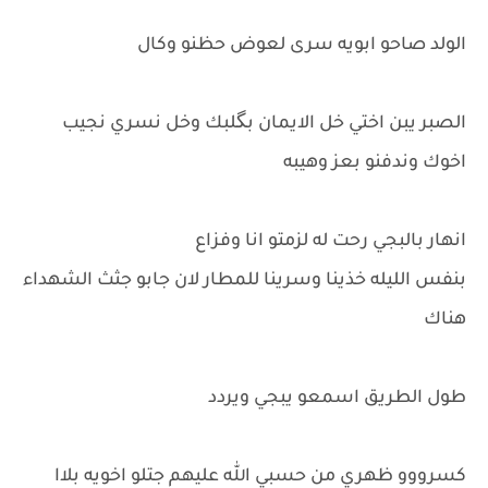
الولد صاحو ابويه سرى لعوض حظنو وكال
الصبر يبن اختي خل الايمان بگلبك وخل نسري نجيب
اخوك وندفنو بعز وهيبه
انهار بالبجي رحت له لزمتو انا وفزاع
بنفس الليله خذينا وسرينا للمطار لان جابو جثث الشهداء
هناك
طول الطريق اسمعو يبجي ويردد
كسرووو ظهري من حسبي الله عليهم جتلو اخويه بلاا