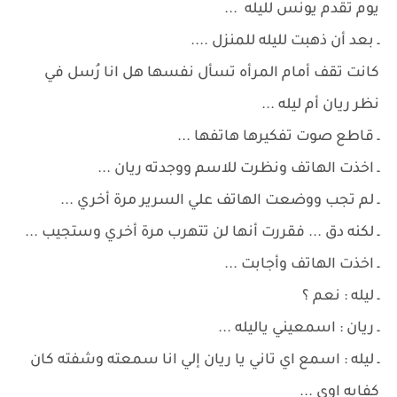
يوم تقدم يونس لليله ...
ـ بعد أن ذهبت لليله للمنزل ....
كانت تقف أمام المرأه تسأل نفسها هل انا رُسل في
نظر ريان أم ليله ...
ـ قاطع صوت تفكيرها هاتفها ...
ـ اخذت الهاتف ونظرت للاسم ووجدته ريان ...
ـ لم تجب ووضعت الهاتف علي السرير مرة أخري ...
ـ لكنه دق ... فقررت أنها لن تتهرب مرة أخري وستجيب ...
ـ اخذت الهاتف وأجابت ...
ـ ليله : نعم ؟
ـ ريان : اسمعيني ياليله ...
ـ ليله : اسمع اي تاني يا ريان إلي انا سمعته وشفته كان
كفايه اوي ...