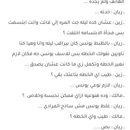
الهاتف ولم يجده ...
ـ ريان : خدته ...
ـ زين : عشان كده ليله جت المره إلي فاتت وانت ابتسمت
بس فجأة الابتسامه اختفت ؟
ـ ريان : بالظبط يونس كان بيراقب ليله وانا وهيا كنا
ناويين نقولك الخطه بس للاسف يونس جه فكان لازم
نغير الخطه وتكمل زي ما كانت عشان يصدق ...
ـ زين : طيب اي الخطه بتاعتك بقي ؟
ـ ريان : لازم نوعي يونس ...
ـ مالك : وده هنوعيه ازاي ممكن نحبسه وخلاص ؟
ـ ريان : غلط يونس مش ساذج المرادي ...
ـ مالك : طيب واي الخطه ؟
ـ ريان : بص ....