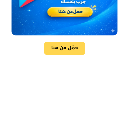
حمّل من هنا