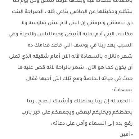
بالصدفة شغالة فيه وبعدها عرفنا بعض وكل يوم كنا
بنتكلم وحكيتلها عن الماضي بتاعي كله ، الصراحة البنت
دي نضفتني وعرفتني إن البني آدم مش بفلوسه ولا
مكانته ، البني آدم بقلبه الأبيض وحبه للناس وللحياة وهي
السبب بعد ربنا في يوسف اللي قاعد قدامك ده
شعر «نائل» بالسعادة لأنه الآن أمام شقيقه الذي تمنى
أن يكون كما هو الآن ، شعر بالراحة لأنه قص عليه ما
حدث في حياته الخاصة ومع تلك التي أحبها فقال
بسعادة :
- الحمدلله إن ربنا بعتهالك وأرشدك للصح ، ربنا
يحفظكم ويخليكم لبعض ويجمعكم على خير يارب
رفع يده إلى السماء وآمن على دعائه :
- آمين