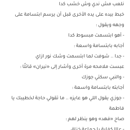
نلعب مش ندي وش خشب كدا
خبط بيده على يده الأخرى قبل أن يرسم ابتسامة على
وجهه ويقول :
- أهو ابتسمت مبسوط كدا
أجابه بابتسامة واسعة :
- جدا .. شوفت لما ابتسمت وشك نور ازاي
عبست ملامحه مرة أخرى وأشار إلى «نيران» قائلًا :
- والنبي سكتي جوزك
أجابته بابتسامة واسعة :
- جوزي يقول اللي هو عايزه .. ما تقولي حاجة لخطيبك يا
فاطمة
صاح «فهد» وهو ينظر لهم :
- عااا كفاية يا جماعة خناق