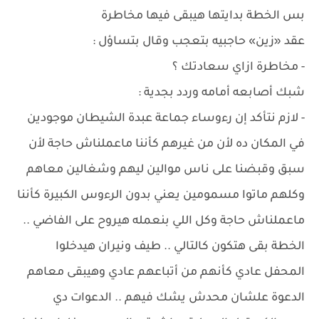
بس الخطة بدايتها هيبقى فيها مخاطرة
عقد «زين» حاجبيه بتعجب وقال بتساؤل :
- مخاطرة ازاي سعادتك ؟
شبك أصابعه أمامه وردد بجدية :
- لازم نتأكد إن رءوساء جماعة عبدة الشيطان موجودين
في المكان ده لأن من غيرهم كأننا ماعملناش حاجة لأن
سبق وقبضنا على ناس موالين ليهم وشغالين معاهم
وكلهم ماتوا مسمومين يعني بدون الرءوس الكبيرة كأننا
ماعملناش حاجة وكل اللي بنعمله هيروح على الفاضي ..
الخطة بقى هتكون كالتالي .. طيف ونيران هيدخلوا
المحفل عادي كأنهم من أتباعهم عادي وهيبقى معاهم
الدعوة علشان محدش يشك فيهم .. الدعوات دي