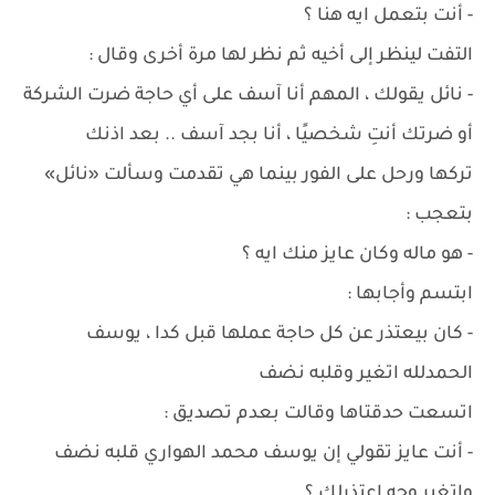
- أنت بتعمل ايه هنا ؟
التفت لينظر إلى أخيه ثم نظر لها مرة أخرى وقال :
- نائل يقولك ، المهم أنا آسف على أي حاجة ضرت الشركة
أو ضرتك أنتِ شخصيًا ، أنا بجد آسف .. بعد اذنك
تركها ورحل على الفور بينما هي تقدمت وسألت «نائل»
بتعجب :
- هو ماله وكان عايز منك ايه ؟
ابتسم وأجابها :
- كان بيعتذر عن كل حاجة عملها قبل كدا ، يوسف
الحمدلله اتغير وقلبه نضف
اتسعت حدقتاها وقالت بعدم تصديق :
- أنت عايز تقولي إن يوسف محمد الهواري قلبه نضف
واتغير وجه اعتذرلك ؟