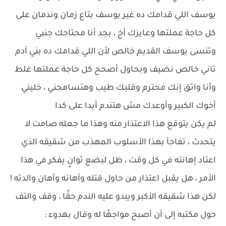
يوسف اللي قدامك ده غير يوسف بتاع زمان وندمان على
كل حاجة عملتها وعايزك أخ ، بجد أنا محتاجك جنبي
وتنسى يوسف القديم خالص لأن اللي قدامك ده بني آدم
تاني خالص نضيف وبحاول أصحح كل حاجة عملتها غلط
وأنا واثق إنك محترم وقلبك طيب وهتسامحني ، خليني
أخوك الكبير وأوعدك مش هتندم أبدا على كدا
لم يكن يتوقع هذا الاعتذار منه وهذا ما جعله صامت لا
يتحدث ، تفاجأ بهذا الأسلوب المهذب من شقيقه الذي
اعتاد إهانته في كل وقت ، ظل لبضع ثوانٍ يفكر في هذا
الأمر ، هل يقبل اعتذار من حاول قتله وأهانه وأهان والدته !
لكن هذا شقيقه الأكبر ويبدو عليه الندم حقًا ، وقف والتف
حول مكتبه إلى أن أصبح مواجهًا له وقال بهدوء :