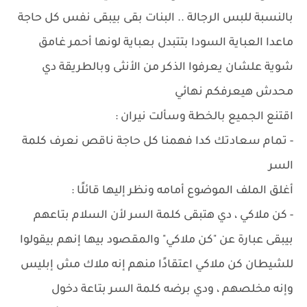
بالنسبة للبس الرجالة .. البنات بقى بيبقى نفس كل حاجة
ماعدا العباية السودا بتتبدل بعباية لونها أحمر غامق
شوية علشان يعرفوا الذكر من الأنثى وبالطريقة دي
محدش هيعرفكم نهائي
اقتنع الجميع بالخطة وسألت نيران :
- تمام سعادتك كدا فهمنا كل حاجة ناقص نعرف كلمة
السر
أغلق الملف الموضوع أمامه ونظر إليها قائلًا :
- كن ملاكي ، دي هتبقى كلمة السر لأن السلام بتاعهم
بيبقى عبارة عن "كن ملاكي" والمقصود بيها إنهم بيقولوا
للشيطان كن ملاكي اعتقادًا منهم إنه ملاك مش إبليس
وإنه مخلصهم ، ودي برضه كلمة السر بتاعة دخول