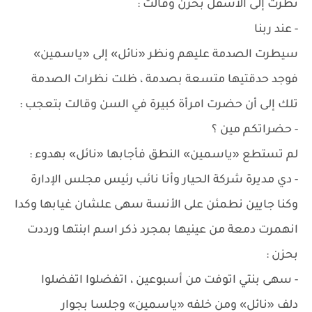
نظرت إلى الأسفل بحزن وقالت :
- عند ربنا
سيطرت الصدمة عليهم ونظر «نائل» إلى «ياسمين»
فوجد حدقتيها متسعة بصدمة ، ظلت نظرات الصدمة
تلك إلى أن حضرت امرأة كبيرة في السن وقالت بتعجب :
- حضراتكم مين ؟
لم تستطع «ياسمين» النطق فأجابها «نائل» بهدوء :
- دي مديرة شركة الحيار وأنا نائب رئيس مجلس الإدارة
وكنا جايين نطمئن على الأنسة سهى علشان غيابها وكدا
انهمرت دمعة من عينيها بمجرد ذكر اسم ابنتها ورددت
بحزن :
- سهى بنتي اتوفت من أسبوعين ، اتفضلوا اتفضلوا
دلف «نائل» ومن خلفه «ياسمين» وجلسا بجوار