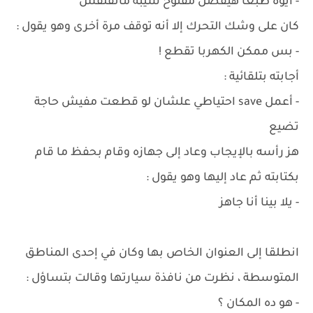
- أيوة طبعا هيفضل مفتوح سيبه ماتقلقش
كان على وشك التحرك إلا أنه توقف مرة أخرى وهو يقول :
- بس ممكن الكهربا تقطع !
أجابته بتلقائية :
- أعمل save احتياطي علشان لو قطعت مفيش حاجة
تضيع
هز رأسه بالإيجاب وعاد إلى جهازه وقام بحفظ ما قام
بكتابته ثم عاد إليها وهو يقول :
- يلا بينا أنا جاهز
انطلقا إلى العنوان الخاص بها وكان في إحدى المناطق
المتوسطة ، نظرت من نافذة سيارتها وقالت بتساؤل :
- هو ده المكان ؟