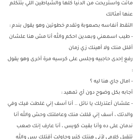
ماتت واستريحت من الدنيا كلها والشياطين اللي بتتكلم
عنها أمثالك
التقط أنفاسه بصعوبة وتقدم خطوتين وهو يقول بندم :
- طيب اسمعني وبعدين احكم والله أنا مش هنا علشان
أقلل منك ولا أهينك زي زمان
رفع إحدى حاجبيه وجلس على كرسيه مرة أخرى وهو يقول
:
- امال جاي هنا ليه ؟
أجابه بكل وضوح دون أي تمهيد :
- علشان أعتذرلك يا نائل .. أنا آسف إني غلطت فيك وفي
والدتك ، آسف إني قللت منك وعاملتك وحش والله أنا
ندمان على ده وأنا بقيت كويس ، أنا عارف إنك صعب
تتقبل كلامي لأني هنتك كتير وحاولت أقتلك بس والله