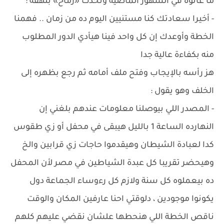
ما عانوه في الشهور الماضية وتحدث «رماح» بلهفة :
- أخيرا سعادتك كنا مستنيين اليوم ده من زمان .. فهمنا
الخطة وأوعدك إن كل واحد فينا هيأدي الدور المطلوب
منه بكفاءة عالية جدا
هز رأسه بالإيجاب وفتح ملف أمامه ثم رجع بظهره إلى
الخلف وهو يقول :
- المصدر اللي بيوصلنا معلومات عندهم بلغني إن
النهارده الساعة 1 بالليل هيبقى في محفل أو زي طقوس
كدا لعبادة الشيطان وهيقدموا حاجات زي قرابين والخ
وهيحضر تقريبا كل عبدة الشياطين في مصر لأن المحفل
ده بيعملوه كل سنة ولازم كل رءوساء الجماعة دول
يكونوا موجودين ، دلوقتي احنا عارفين المكان والوقت
ناقص الخطة اللي هنحطها علشان نقضي عليهم كلهم