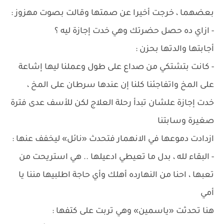
بعضهما ، خرجت أخيرا عن صمتها وقالت بصوت مهزوز :
- ازاي ده حصل حضرتك وهي خدت إجازة ليه ؟
أجابتها والدتها بحزن :
- كانت بتشتكي من صداع على طول وعملنا ليها إشاعة
على المخ واتفاجئنا كلنا إن عندها سرطان على المخ ،
خدت إجازة علشان تبدأ رحلة العلاج لكن للأسف عدى فترة
صغيرة وسابتنا
ازدادت دموعها في الانهمار فتحدث «نائل» ليخفف عنها :
- البقاء لله ، بدل ما تعيطي ادعيلها .. هي استريحت من
تعبها ، احنا من النهارده أهلك وأي حاجة اطلبيها مننا يا
أمي
هنا تحدثت «ياسمين» وهي تربت على كتفها :