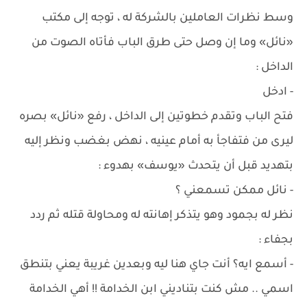
وسط نظرات العاملين بالشركة له ، توجه إلى مكتب
«نائل» وما إن وصل حتى طرق الباب فأتاه الصوت من
الداخل :
- ادخل
فتح الباب وتقدم خطوتين إلى الداخل ، رفع «نائل» بصره
ليرى من فتفاجأ به أمام عينيه ، نهض بغضب ونظر إليه
بتهديد قبل أن يتحدث «يوسف» بهدوء :
- نائل ممكن تسمعني ؟
نظر له بجمود وهو يتذكر إهانته له ومحاولة قتله ثم ردد
بجفاء :
- أسمع ايه؟ أنت جاي هنا ليه وبعدين غريبة يعني بتنطق
اسمي .. مش كنت بتناديني ابن الخدامة !! أهي الخدامة