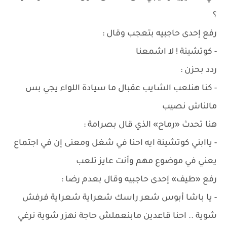
؟
رفع إحدى حاجبيه بتعجب وقال :
- كوتشينة ! لا اشمعنا
ردد بحزن :
- كنا هنلعب الشايب عقبال ما سيادة اللواء يجي بس
مالناش نصيب
هنا تحدث «رماح» الذي قال بصرامة :
- ياابني كوتشينة ايه احنا في شغل ومعنى إن في اجتماع
يعني في موضوع مهم وأنت عايز تلعب
رفع «طيف» إحدى حاجبيه وقال بعدم رضا :
- يا باشا أبوس شعر راسك شعراية شعراية فرفش
شوية .. احنا قاعدين مابنعملش حاجة نهزر شوية نرغي