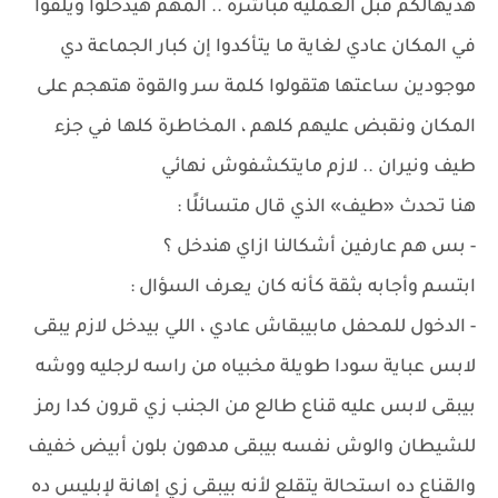
هديهالكم قبل العملية مباشرة .. المهم هيدخلوا ويلفوا
في المكان عادي لغاية ما يتأكدوا إن كبار الجماعة دي
موجودين ساعتها هتقولوا كلمة سر والقوة هتهجم على
المكان ونقبض عليهم كلهم ، المخاطرة كلها في جزء
طيف ونيران .. لازم مايتكشفوش نهائي
هنا تحدث «طيف» الذي قال متسائلًا :
- بس هم عارفين أشكالنا ازاي هندخل ؟
ابتسم وأجابه بثقة كأنه كان يعرف السؤال :
- الدخول للمحفل مابيبقاش عادي ، اللي بيدخل لازم يبقى
لابس عباية سودا طويلة مخبياه من راسه لرجليه ووشه
بيبقى لابس عليه قناع طالع من الجنب زي قرون كدا رمز
للشيطان والوش نفسه بيبقى مدهون بلون أبيض خفيف
والقناع ده استحالة يتقلع لأنه بيبقى زي إهانة لإبليس ده