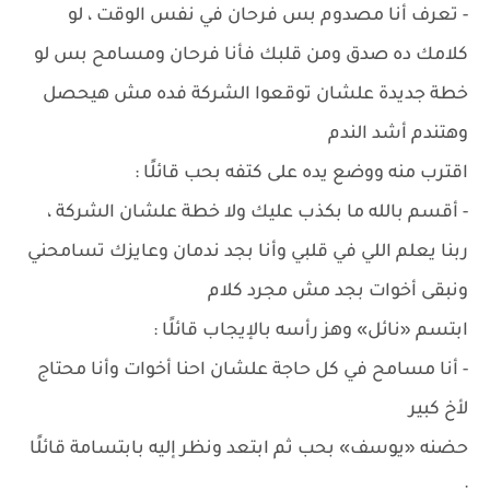
- تعرف أنا مصدوم بس فرحان في نفس الوقت ، لو
كلامك ده صدق ومن قلبك فأنا فرحان ومسامح بس لو
خطة جديدة علشان توقعوا الشركة فده مش هيحصل
وهتندم أشد الندم
اقترب منه ووضع يده على كتفه بحب قائلًا :
- أقسم بالله ما بكذب عليك ولا خطة علشان الشركة ،
ربنا يعلم اللي في قلبي وأنا بجد ندمان وعايزك تسامحني
ونبقى أخوات بجد مش مجرد كلام
ابتسم «نائل» وهز رأسه بالإيجاب قائلًا :
- أنا مسامح في كل حاجة علشان احنا أخوات وأنا محتاج
لأخ كبير
حضنه «يوسف» بحب ثم ابتعد ونظر إليه بابتسامة قائلًا
: