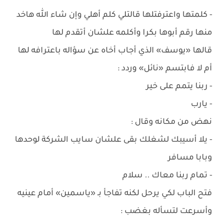
- كلمتها واعترفتلها قالتلي كلم أهلي وإن شاء الله هاخد
منها رقم أبوها بكرا وأكلمه علشان أتقدم لها
قالها «يوسف» الذي أجاب أخاه عن سؤاله باعترافه لها
أم لا فابتسم «نائل» وردد :
- ربنا يتمم على خير
- يارب
نهض من مكانه وقال :
- يلا أسيبك لشغلك بقى علشان سايب الشركة لوحدها
وبابا مسافر
- تمام ربنا معاك .. سلام
فتح الباب لكي يرحل لكنه تفاجأ بـ «ياسمين» أمام عينيه
وأسرعت لتسأله بغضب :