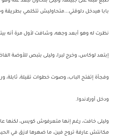
طبع قبلة على جبينها، وليلى بتحاول تبعد عنه وه
بابا هيدخل دلوقتي...متحاوليش تتكلمي بطريقة 
نظرت له وهو أبعد وجهه، وشافت لأول مرة أنه بيتك
إبتعد لوكاس، وخرج لبرا، وليلى بتبص للأوضة الفا
وفجأة إتفتح الباب، وصوت خطوات تقيلة، ثابلة، وري
ودخل أورلاندوا.
وليلى خافت، رغم إنها متعرفوش كويس، لكنها عار
مكانتش عارفة تروح فين، ما ضهرها لازق في الحي