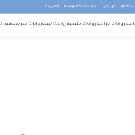
استخدام
من نحن
سياسة الخصوصيه
أتصل بنا
املة
روايات عراقية
روايات خليجية
روايات ليبية
روايات مترجمة
قيد كت