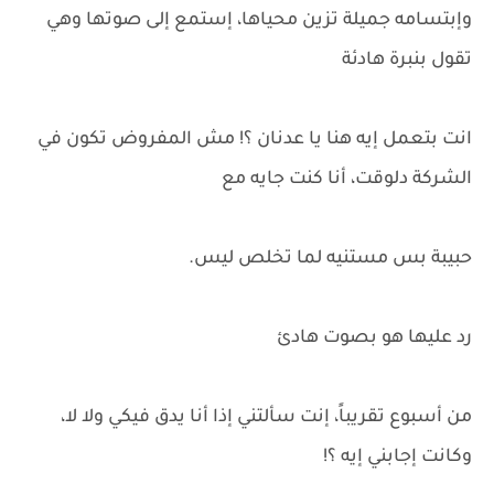
وإبتسامه جميلة تزين محياها، إستمع إلى صوتها وهي
تقول بنبرة هادئة
انت بتعمل إيه هنا يا عدنان ؟! مش المفروض تكون في
الشركة دلوقت، أنا كنت جايه مع
حبيبة بس مستنيه لما تخلص ليس.
رد عليها هو بصوت هادئ
من أسبوع تقريباً، إنت سألتني إذا أنا يدق فيكي ولا لا،
وكانت إجابني إيه ؟!