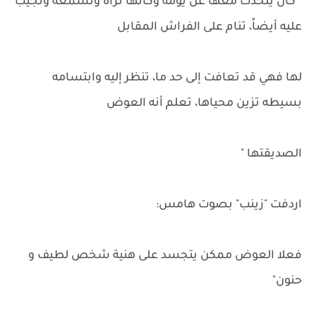
" كان يتحدث معها عن يومه وكأنها تراه وتسمعه وتجيب
عليه أيضاً، تنام على الفراش المقابل
لها فهي قد تعافت إلى حد ما، تنظر إليه وابتسامه
بسيطه تزين محياها، تعلم أنه العوض
الصديقتها "
اردفت "زينب" بصوت هامس:
فعلا العوض ممكن يتجسد على هنية شخص لطيف و
حنون"