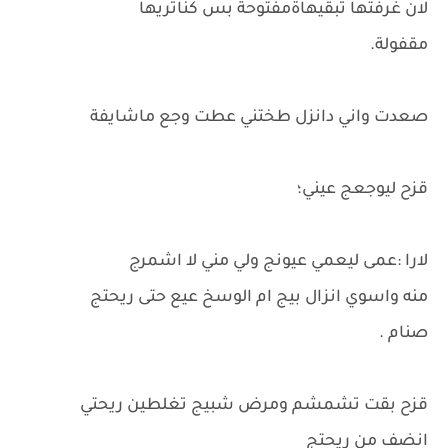
لان غرفتها تبقيهاةمفتوحة بس كناتريها
مقفولة.
صعدت واني دانزل طختني عطت وجع ماشايفة
قزح ليوجعج عيني؛
لارا :عمى ليعمي عيونج ولي مني لا اشمرج
منه واسوي انزال بيج ام الوسخ عيع حتى ريحتج
صنام .
قزح بقت تشمشم ومرض شبيج تغلطين ريحتي
انضف من ريحتج