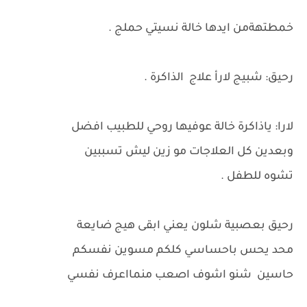
خمطتهةمن ايدها خالة نسيتي حملج .
رحيق: شبيج لارأ علاج الذاكرة .
لارا: ياذاكرة خالة عوفيها روحي للطبيب افضل
وبعدين كل العلاجات مو زين ليش تسببين
تشوه للطفل .
رحيق بعصبية شلون يعني ابقى هيج ضايعة
محد يحس باحساسي كلكم مسوين نفسكم
حاسين شنو اشوف اصعب منمااعرف نفسي