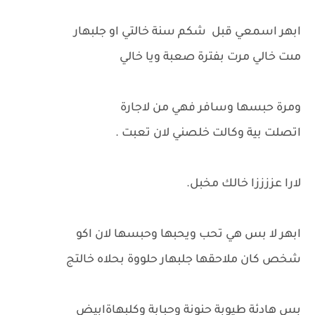
ابهر اسمعي قبل شكم سنة خالتي او جلبهار
مىت خالي مرت بفترة صعبة ويا خالي
ومرة حبسها وسافر فهي من لاجارة
اتصلت بية وكالت خلصني لان تعبت .
لارا عززززا خالك مخبل.
ابهر لا بس هي تحب ويحبها وحبسها لان اكو
شخص كان ملاحقها جلبهار حلووة بحلاه خالتج
بس هادئة طيوبة حنونة وحبابة وكلبهاةابيض