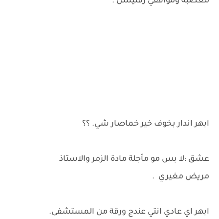
معصبة ومواقفي زفتيشن .
ابهر اندار بخوف خير خماصار شي. ؟؟
عشق :لا بس مو مأجلة مادة الزمر والاستاذ
مريض مغيري .
ابهر اي عادي انتي عندج ورقة من المستشفى.