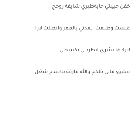
خفن حبيبتي خابةطيري شايفة روحج .
غلست وطلعت بعدني بالممر واتصلت لارا
لارا: ها بشري انطردتي تكسحتي.
عشق: مالي خلكج والله فارغة ماعندج شغل.