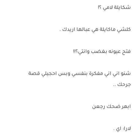
شكايلة لامي ؟!
كلشي ماكايلة هي عبالها اريدك .
فتح عيونه بغضب وانتي؟!!
شنو اني اني مفكرة بنفسي وبس احجيلي قصة
جرحك ..
ابهر ضحك رجعن
لارا: اي .