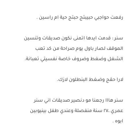
رفعت حواجبي حبيبتج حبتج حية ام راسين .
سنر : قدمت ايدها اتمنى نكون صديقات وتنسين
الموقف لصار باول يوم صراحة من كد تعب
الشغل وضغط وضروف خاصة نفسيتي تعبانة.
لارا حقج وضغط البنطلون لازك.
سنر هااا رجعنا مو دنصير صديقات اني سنر
عمري ،٢٧ سنة منفصلة وعندي طفل بينيوبين
ابوه .