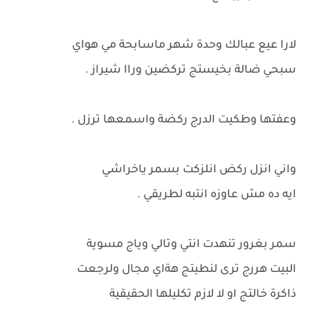
لارا عيع عبالك وحدة شهر ماسابحة مي هواي
سبحي ضالة بخيستج تركضين وراا شيراز .
وعفتها وطكيت الدرج ركضة واسمعها ترزل .
واني انزل ركض انلزكت بسمر ياخراشي
ايه ده مش عاوزه انتبه لطريقي .
سمر بغرور تنهدت انتي وتالي وياج مسوية
البيت هررج ترى لنطيتج هةاي مجال ولرجعت
ذاكرة خالتج او لا لازم تكليلها الحقيقية