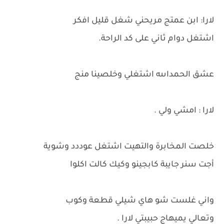
لارا: ابن عمتج مريحني شغل قليل افكر
اشتغل دوام ثاني على كد الراحة.
عشق الحمداىىه اشتغلي وخلصينا منج
لارا : امشي ولي .
خلصت المخابرة والتهيت اشتغل عوددد وشوية
أجت سنر جايبة كابجينو وكيك كالت اكلوا
واني غلست شو هاي شيلي قطعة وكوب
وتعالي يميهاج حبيبتي لارا .