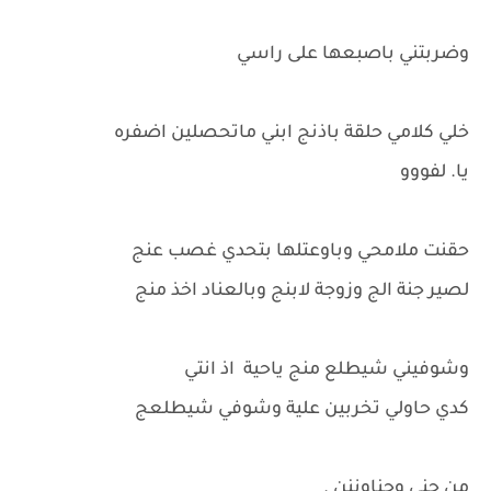
وضربتني باصبعها على راسي
خلي كلامي حلقة باذنج ابني ماتحصلين اضفره
يا. لفووو
حقنت ملامحي وباوعتلها بتحدي غصب عنج
لصير جنة الج وزوجة لابنج وبالعناد اخذ منج
وشوفيني شيطلع منج ياحية اذ انتي
كدي حاولي تخربين علية وشوفي شيطلعج
من جني وجناوننن .