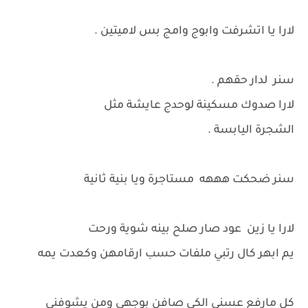
لارا يا اتشرفت وابوج وامج بس لاميتين .
سنر لدار حقهم .
لارا صدوك مسكينة لوحدج عايشة مثل
الشجرة اليابسة .
سنر ضحكت هههه مستاجرة ويا بنية ثانية
لارا يا زين عود صار صلح بينه شوية ورحت
يم ابهر كال رتبي ملفات حسب ارقامهن وكعدت يمه
كل مارفع عسني الكى صافن بوجهي ومن يشوفني