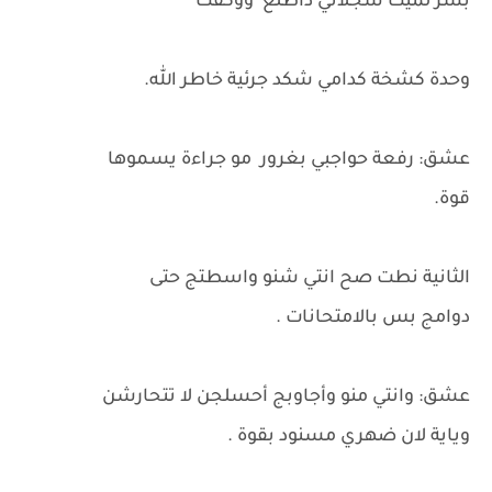
بشر لميت سجلاتي داطلع ووكفت
وحدة كشخة كدامي شكد جرئية خاطر الله.
عشق: رفعة حواجبي بغرور مو جراءة يسموها
قوة.
الثانية نطت صح انتي شنو واسطتج حتى
دوامج بس بالامتحانات .
عشق: وانتي منو وأجاوبج أحسلجن لا تتحارشن
وياية لان ضهري مسنود بقوة .