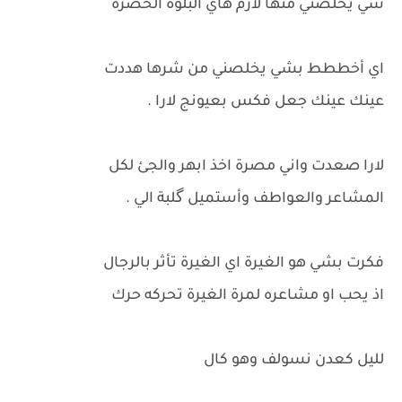
شي يخلصني منها لازم هاي البلوة الخضرة
اي أخططط بشي يخلصني من شرها هددت
عينك عينك جعل فكس بعيونج لارا .
لارا صعدت واني مصرة اخذ ابهر والجئ لكل
المشاعر والعواطف وأستميل گلبة الي .
فكرت بشي هو الغيرة اي الغيرة تأثر بالرجال
اذ يحب او مشاعره لمرة الغيرة تحركه حرك
لليل كعدن نسولف وهو كال