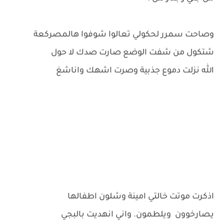
وصاحت سمرر لحكولي تعالوا شوفوا هالمصركعة
شتكول من شفت الوضع صارت صدك لا حول
الله نزلت دموع جذبية وصرت اشهك واناشغ
اذكرت موتت خالتي امينة وشلون اطفالها
يصارخوون ويلطمون. واني انهديت بالبجي