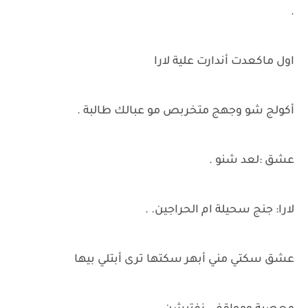
.
اول ماكعدت أندارت علية لارا
أكولج شو وجهج متخربص مو عبالك طالبة .
عشق :لعد شنو .
لارا: جنج سحيلة ام الحراجين. .
عشق سكتي مني أبهر سكتها ترى أبتلي بيها