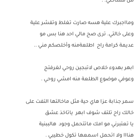
من مشاكلي. .
ومااجبرك علية هسه صارت تغلط وتفشر علية
وعلى خالتي. ترى صح مالي احد هنا بس مو
عديمة كرامة راح اطلعةمنه وأخلصكم مني ..
ابهر بهدوء خلاص لاتبجين روحي لغرفتج
وعوفي موضوع الطلعة منه امشي روحي .
سمر جذابة عزا هاي حية مثل ماخالتها التفت على
خالك راح تلتف شوف ابهر ياتاخذ عشق
يا تعتبرني مو امك ماتتحمل وجود هالببنية
هنااا ولا اتحمل اسمعها تكول خطيبي .