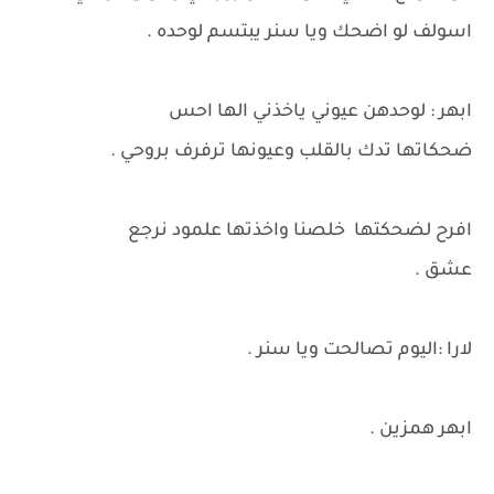
اسولف لو اضحك ويا سنر يبتسم لوحده .
ابهر : لوحدهن عيوني ياخذني الها احس
ضحكاتها تدك بالقلب وعيونها ترفرف بروحي .
افرح لضحكتها خلصنا واخذتها علمود نرجع
عشق .
لارا :اليوم تصالحت ويا سنر .
ابهر همزين .