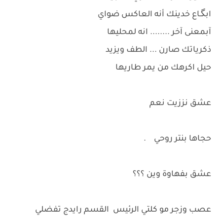
ابگـاع خدينك أنه العاكس ضواي
آبمعنى آخر ........ انه لمحليها
ذكرياتك صارن ... الطف ويزيد
حيل اكرهك من يمر طاريها
عشق نززيت نعم
حجاها بنتر روحي .
عشق بفهاوة وين ؟؟؟
عصب وزجر مو كلتي الرئيس القسم رايدج تفضلي