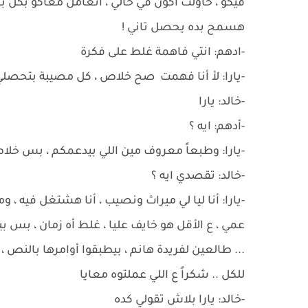
فيكو ، حاولت أكون في حالي ، أتعامل معاكو بكل 
هسمح بده يحصل تاني !
-ادهم: انتي فاهمة غلط على فكرة
-يارا: لأ أنا فهمت صح خلاص ، كل مصيبة بتحصلي ب
-خالد: يارا
-أدهم: ايه ؟
-يارا: وطبعاً معروف مين اللي بيدعمكم ، بس خلاص 
-خالد: تقصدي ايه ؟
-يارا: أنا ليا لي ميراث ونصيب ، أنا هشتغل فيه
عمي ، ع الأقل هو خايف عليا ، غلط أه زمان ، بس ب
... طالعين لفريدة هانم ، بيطبقوا أوامرها بالنص ، و
للكل .. شكراً ع اللي عملتوه معايا
-خالد: يارا بلاش تقولي كده