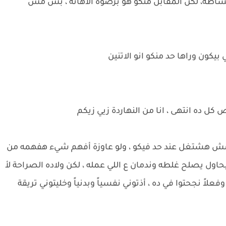
بساطة، لكن المقابل منكو هو برضوه الاهانة ، بس مش
يكون وراها حد منكو انو الاتنين
كل ده انتهى ، انا من النهاردة زيي زيكم
 ، ومش هشتغل عند حد فيكو ، ولو عاوزة أفهم شيء هفهمه من
يحاول يصلح غلطه وندمان ع اللي عمله ، لكن ولاده الصراحة لأ
فعلاً نجحتوا في ده ، أذتوني نفسياً وبدنياً وخليتوني تريقة