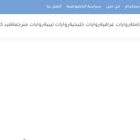
استخدام
من نحن
سياسة الخصوصيه
أتصل بنا
املة
روايات عراقية
روايات خليجية
روايات ليبية
روايات مترجمة
قيد كت