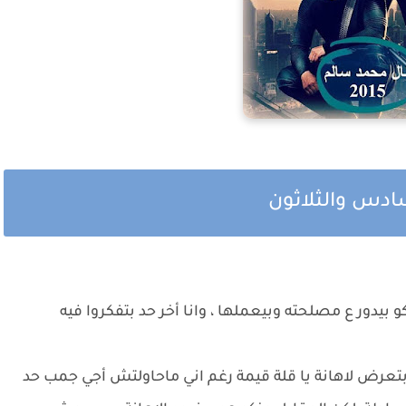
سادس والثلاثون
 بيدور ع مصلحته وبيعملها ، وانا أخر حد بتفكروا فيه
ا بتعرض لاهانة يا قلة قيمة رغم اني ماحاولتش أجي جمب حد