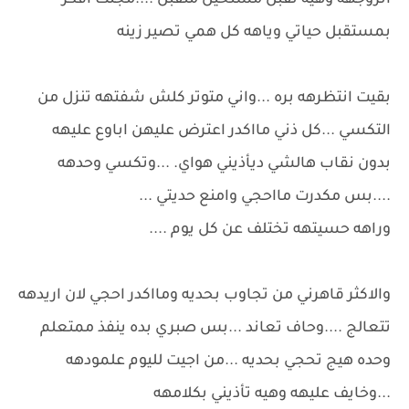
اتزوجهه وهيه تقبل مستحيل متقبل ....مجنت افكر
بمستقبل حياتي وياهه كل همي تصير زينه
بقيت انتظرهه بره ...واني متوتر كلش شفتهه تنزل من
التكسي ...كل ذني مااكدر اعترض عليهن اباوع عليهه
بدون نقاب هالشي ديأذيني هواي. ...وتكسي وحدهه
....بس مكدرت مااحجي وامنع حديتي ...
وراهه حسيتهه تختلف عن كل يوم ....
والاكثر قاهرني من تجاوب بحديه ومااكدر احجي لان اريدهه
تتعالج ....وحاف تعاند ...بس صبري بده ينفذ ممتعلم
وحده هيج تحجي بحديه ...من اجيت لليوم علمودهه
...وخايف عليهه وهيه تأذيني بكلامهه