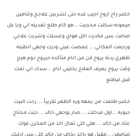
خضر-راح اروح اجيب غده حتى تشربين علاجج وتنامين
ميمونه-سكتت محجيت ...هو كام طلع تغدينه اني ويا عل
صامت بس مكدرت اكل هواي وغسلت وشربت علاجي
ورجعت المكاني ... غمضت عيني ودرت وجهي انطيته
ظهري ردته يروح لان من انام متأكده حيروح دوم هيج
وقت يروح يعرف العلاج يخليني انام ...سدك اني نمت
قبل ليطلع
خضر-طلعت من يمهه وره الظهر تقريباً ....رحت البيت
حبوبه ...اول مدخلت ....صار بوجهي خالد ....جنت محتاج
عتاد من خالد ....هلي كلي تعال اخذ من المخزن فوك
ضامهن ...مقبل هو ياخذ يخاف من خالد كلي بس ادليك