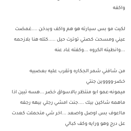
واكفه
لكيت مو بس سيارته هو هم واكف ويدخن ....غمضت
عيني ومسحت كصتي توترت حيل .....كتله هنا بلازحمه
...وانطيته الكروه ...وكفته غاد عنه
من شافني شمر الجكاره وتقرب عليه بعصبيه
خضر-ووووين جنتي
ميمونه-عمو ابو منتظر بالاسواق خضر ...هسه تبين اذا
ماهمه شاكين بيك ....جنت امشي رجلي بيهه رجفه
مااعوف بس اوصل واصعد ...اخر شي متحملت كعدت
عل درج وهو ورايه وكف كبالي