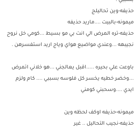
بسببي .
حذيفه-وين تحاليلج
ميمونه-بالبيت ....ماريد حذيفه
حذيفه-تره المرض الي انت بي مو بسيط ...كومي خل نروح
نجيبهه ...وعندي مواضيع هواي وياج اريد استفسرهن .
باوعت علي بحيره .....اقبل يعالجني ...هو خلاني اتمرض
...وخضر خطيه يخسر كل فلوسه بسببي .... كام ولزم
ايدي ....وسحبني كومني
ميمونه-حذيفه اوكف لحظه وين
حذيفه-نجيب التحاليل .. غير