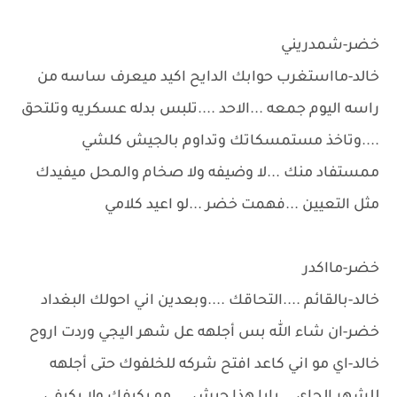
خضر-شمدريني
خالد-مااستغرب حوابك الدايح اكيد ميعرف ساسه من
راسه اليوم جمعه ...الاحد ....تلبس بدله عسكريه وتلتحق
....وتاخذ مستمسكاتك وتداوم بالجيش كلشي
ممستفاد منك ...لا وضيفه ولا صخام والمحل ميفيدك
مثل التعيين ...فهمت خضر ...لو اعيد كلامي
خضر-مااكدر
خالد-بالقائم ....التحاقك ....وبعدين اني احولك البغداد
خضر-ان شاء الله بس أجلهه عل شهر اليجي وردت اروح
خالد-اي مو اني كاعد افتح شركه للخلفوك حتى أجلهه