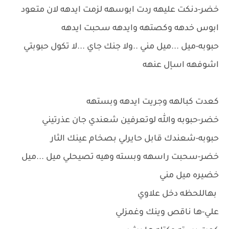
خضر-دنكت عليهه ردت ابوسهه لزمت ايدهه لان متعود
ابوس خدهه وكصتهه وايدهه سحبت ايدهه
حبوبه-ميل ...ميل مني ..ولا جنك جاي ...لا تكول حبوبتي
اشوفهه اسإل عنهه
كعدت كبالهه وجريت ايدهه وبستهه
خضر-حبوبه والله لوتعرفين شعندي جان عذرتيني
حبوبه-شعندك قابل حايرلي بصخام عينك الثار
خضر-سحبت راسهه وبسته وهيه تصيحلي ميل ...ميل
خضيره ميل مني
بهاللحظه دخل علاوي
علي-ها ناقص وينك وغمزلي