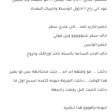
للشهر الجاي ...بابا هذا جيش ....مو بكيفك ولا بكيفي
عود اني راح ا احاول اتوسط واجيبك البغداد
خضر-ماريد لعد ...لان عندي سفر
خالد-سفر شنووووو وين مولي
خضر-اتونس
خالد-الاحد الساعه بالسته تاخذ اوراقك وتروح
دخلت ... مو وقتهه ابد ابد ...جنت محتاجهه بس لو بغير
هذا الوقت ...دخلت الغرفة حبوبه كاعده تسبح اول ما
دخلت كحيت كبل رفعت راسهه
حبوبه-ياهووو هذا خضره .