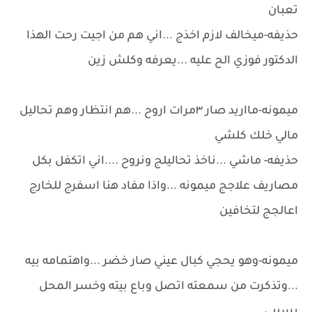
تعبان
حذيفه-ميخالف لازم اخذج ...اني هم من اجيت رحت الهذا
الدكتور فوزي الح عليه ...يعرفه وكلش زين
ميمونه-مااريد صار ٣مرات اروح ...هم انتظار وهم تحاليل
مالي خلك كلشي
حذيفه- ماشي ...ناخذ تحاليلج ونروح ....اني اتكفل بكل
مصاريف علاجج ميمونه ...واذا مفاد هنا اسفرج للخارج
اعالجج لتخافين
ميمونه-وهو يحجي كبال عيني صار خضر ...واهتمامه بيه
...وتذكرت من سمعته اتصل وباع بيته وخسر المحل