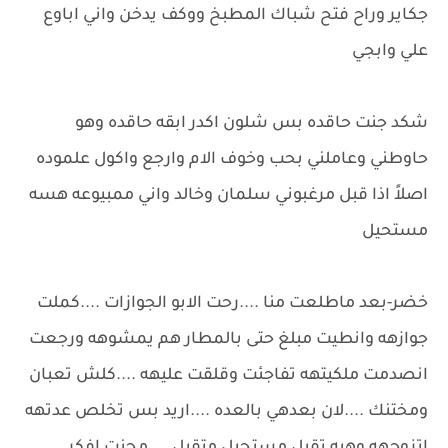
جكاير وراح فتح شباك المطبخ ووكف يدخن واني اباوع
علي وابجي
شكد جنت حاقده بس شلون اكدر ابقه حاقده وهو
حاوطني وعاملني بحب وخوف الام وارجع واكول علموده
اصلاً اذا قبل مرغبوني سلمان وخالد واني ممبيوعه هسه
مستحيل
خضر-بعد ماطلعت منا ....رحت الابو الجوازات ....كملت
جوازهه وانطيت مبلغ حتى بالمطار هم يمشوهه ورجعت
انصدمت ملكيتهه تفاجئت وقلقت عليهه ....كلش تعبان
ومختنك ....لان بعدهي بالعده ....اريد بس تخلص عدتهه