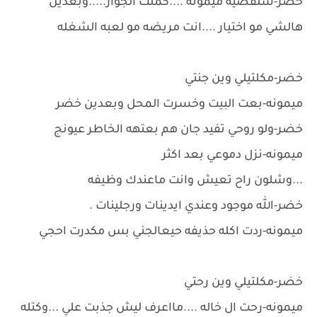
خضر-شلقضيه ميمونه ....كملت الجواز.....وبعدين
هالشي مو اختيار ....انت مريضه مو لعبه الشغله
خضر-مكلتيلي وين جنتي
ميمونه-بعت البيت وخسرت المحل وبعدين خضر
خضر-ولو روحي تفيد جان هم بعتهه الخاطر عيونج
ميمونه-نزل دموعي بعد اكثر
...وشلون راح تعيش وانت ماعندك وظيفه
خضر-الله موجود وعندي ايدينات ورجلينات .
ميمونه-ردت اكله حذيفه حيعالجني بس مكدرت احجي
خضر-مكلتيلي وين رحتي
ميمونه-رحت ال خاله ....مااعرف ليش جذبت علي ...وكتله