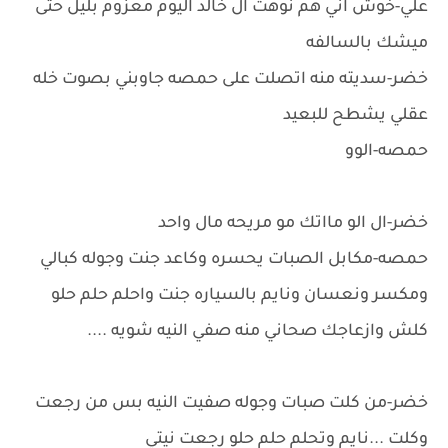
علي-خوش اني هم نوهت ال خالد اليوم معزوم بليل حتى
ميشك بالسالفه
خضر-سديته منه اتصلت على حمصه جاوبني بصوت خله
عقلي يشطح للبعيد
حمصه-الوو
خضر-ال الو مااتك مو مريحه مال واحد
حمصه-مكابل الصبات يحسره وكاعد جنت وجوله كبالي
ومكسر ونعسان ونايم بالسياره جنت واحلم حلم حلو
كلش وازعاجك صحاني منه صفي النيه شويه ....
خضر-من كلت صبات وجوله صفيت النيه بس من رجعت
وكلت ...نايم وتحلم حلم حلو رجعت نيتي