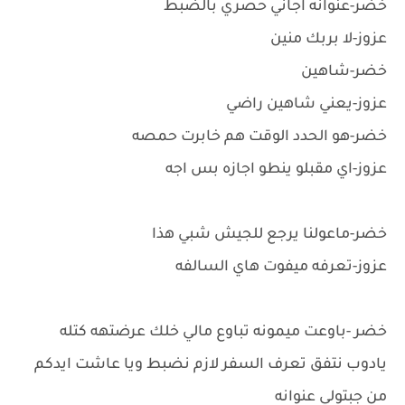
خضر-عنوانه اجاني حصري بالضبط
عزوز-لا بربك منين
خضر-شاهين
عزوز-يعني شاهين راضي
خضر-هو الحدد الوقت هم خابرت حمصه
عزوز-اي مقبلو ينطو اجازه بس اجه
خضر-ماعولنا يرجع للجيش شبي هذا
عزوز-تعرفه ميفوت هاي السالفه
خضر -باوعت ميمونه تباوع مالي خلك عرضتهه كتله
يادوب نتفق تعرف السفر لازم نضبط ويا عاشت ايدكم
من جبتولي عنوانه