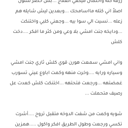
رزقه كله واحتمال ميكفي العلاج ...بس خضر شلون
اصلاً اني كتله مااسامحك ...وبعدين ليش شايله هم
زعله ...نسيت الي سوا بيه ...وجعني كلبي واختنكت
...ودايخه جنت امشي بلا وعي ومن كثر ما افكر ....دخت
كلش
واني امشي سمعت هورن قوي كلش ثاري جنت امشي
وسياره ورايه ....وخرت منهه وكمت اباوع عيني تسورب
غمضتهه ...ورجعت فتحتهه ...اختنكت كلش كعدت عل
رصيف متحملت ...
شويه وكمت من شفت الدوخه متقبل تروح ....أشرت
تكسي ورجعت وطول الطريق افكر واكول .....همزين