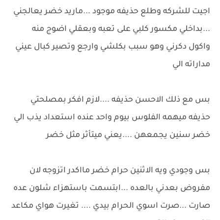
اجيت للشركه وطلع حذيفه موجود ...ماريد خضر يعالجني
...بداخلي مكسور كلبي على تعبه وبعقلي اضوج منه
واكول دكرني وهو سبب بكلشي وارجع وتصير كبال عيني
مداراته الي
بس مع ذلك الاحسن حذيفه ....لازم افكر بمصلحتي
حذيفه ميهمه الفلوس بيوم واحد عنده استعداد يذب الي
خضر سنين يجمعهن ....يعني ميتأثر مثل خضر
بس وجودي ويه الاثنين حرام خضر مااكدر اتزوجه لان
مفروض بعدني بالعده ...ابتسمت باستهزاء شلون عده
صارت ...صرت اسوي الحرام بيدي .... تغيرت هواي مكاعد