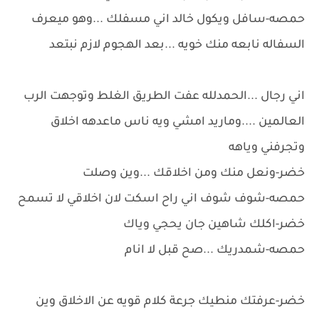
حمصه-سافل ويكول خالد اني مسفلك ...وهو ميعرف
السفاله نابعه منك خويه ...بعد الهجوم لازم نبتعد
اني رجال ...الحمدلله عفت الطريق الغلط وتوجهت الرب
العالمين ....وماريد امشي ويه ناس ماعدهه اخلاق
وتجرفني وياهه
خضر-ونعل منك ومن اخلاقك ...وين وصلت
حمصه-شوف شوف اني راح اسكت لان اخلاقي لا تسمح
خضر-اكلك شاهين جان يحجي وياك
حمصه-شمدريك ...صح قبل لا انام
خضر-عرفتك منطيك جرعة كلام قويه عن الاخلاق وين