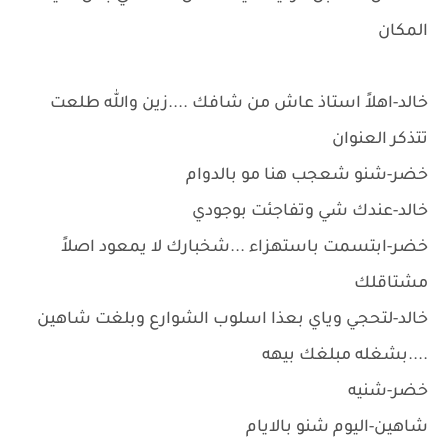
المكان
خالد-اهلاً استاذ عاش من شافك ....زين والله طلعت
تتذكر العنوان
خضر-شنو شعجب هنا مو بالدوام
خالد-عندك شي وتفاجئت بوجودي
خضر-ابتسمت باستهزاء ...شخبارك لا يمعود اصلاً
مشتاقلك
خالد-لتحجي وياي بعذا اسلوب الشوارع وبلغت شاهين
....بشغله مبلغك بيهه
خضر-شنيه
شاهين-اليوم شنو بالايام