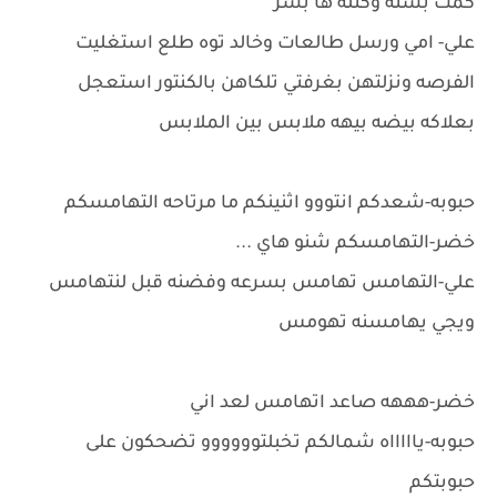
كمت بسته وكتله ها بشر
علي- امي ورسل طالعات وخالد توه طلع استغليت
الفرصه ونزلتهن بغرفتي تلكاهن بالكنتور استعجل
بعلاكه بيضه بيهه ملابس بين الملابس
حبوبه-شعدكم انتووو اثنينكم ما مرتاحه التهامسكم
خضر-التهامسكم شنو هاي ...
علي-التهامس تهامس بسرعه وفضنه قبل لنتهامس
ويجي يهامسنه تهومس
خضر-هههه صاعد اتهامس لعد اني
حبوبه-ياااااه شمالكم تخبلتوووووو تضحكون على
حبوبتكم