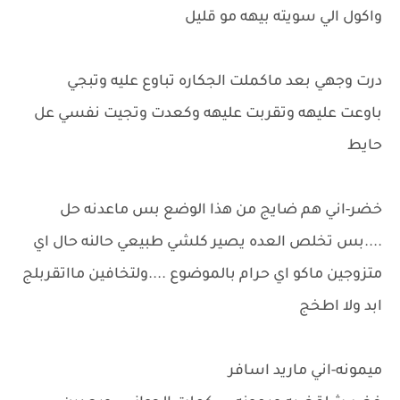
واكول الي سويته بيهه مو قليل
درت وجهي بعد ماكملت الجكاره تباوع عليه وتبجي
باوعت عليهه وتقربت عليهه وكعدت وتجيت نفسي عل
حايط
خضر-اني هم ضايج من هذا الوضع بس ماعدنه حل
....بس تخلص العده يصير كلشي طبيعي حالنه حال اي
متزوجين ماكو اي حرام بالموضوع ....ولتخافين مااتقربلج
ابد ولا اطخج
ميمونه-اني ماريد اسافر