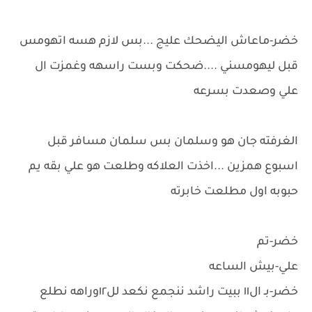
خضر-ماعاش اليضحك عليج ...بس لازم هسه اتهومس
قبل ليهومسني ....ضحكت وبست راسهه وغمزت ال
علي وصعدت بسرعه
الغرفته جان هو وسلمان بس سلمان مسافر قبل
اسبوع همزين ...اخذت العلاكه وطلعت هو علي بقه يم
حبوبه اول مطلعت خابرته
خضر-تم
علي-بيش الساعه
خضر-بـ ال١١ ببيت راشد ننجمع نكعد لل١٢وراهه نطلع