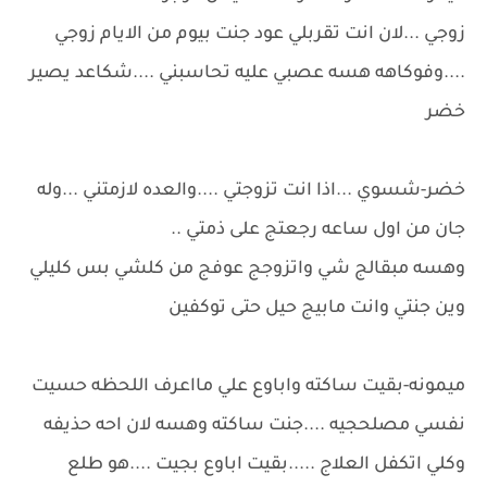
زوجي ...لان انت تقربلي عود جنت بيوم من الايام زوجي
....وفوكاهه هسه عصبي عليه تحاسبني ....شكاعد يصير
خضر
خضر-شسوي ...اذا انت تزوجتي ....والعده لازمتني ...وله
جان من اول ساعه رجعتج على ذمتي ..
وهسه مبقالج شي واتزوجج عوفج من كلشي بس كليلي
وين جنتي وانت مابيج حيل حتى توكفين
ميمونه-بقيت ساكته واباوع علي مااعرف اللحظه حسيت
نفسي مصلحجيه ....جنت ساكته وهسه لان احه حذيفه
وكلي اتكفل العلاج .....بقيت اباوع بجيت ....هو طلع