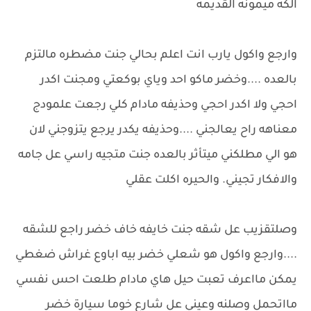
الكه ميمونه القديمه
وارجع واكول يارب انت اعلم بحالي جنت مضطره مالتزم
بالعده ....وخضر ماكو احد وياي بوكعتي ومجنت اكدر
احجي ولا اكدر احجي وحذيفه مادام كلي رجعت علمودج
معناهه راح يعالجني ....وحذيفه يكدر يرجع يتزوجني لان
هو الي مطلكني ميتأثر بالعده جنت متجيه راسي عل جامه
والافكار تجيني. والحيره اكلت عقلي
وصلتقزيب عل شقه جنت خايفه خاف خضر راجع للشقه
....وارجع واكول هو شعلي خضر بيه اباوع غراش ضغطي
يمكن مااعرف تعبت حيل هاي مادام طلعت احس نفسي
مااتحمل وصلنه وعيني عل شارع خوما سيارة خضر