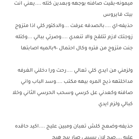
ميمونه-بقيت صافنه بوجهه وبعدين كتله ....يعني انت
بيك فايروس
حذيفه-اي ....بالصدفه عرفت ...والدكتور كلي اذا متزوج
زوجتك لازم تتلقح والا تنعدي ....وصرتي ببالي ...وكتله
جنت متزوج من فتره وكال احتمال ٩٠بالميه اصابتها
ولزمني من ايدي كلي تعالي ....رحت ورا دخلني الغرفه
مداخلتهه ذيج المره بيهه مكتب ....وسد الباب واني
صافنه وكعدني عل كرسي وسحب الحرسي الثاني وخلا
كبالي ولزم ايدي
حذيفه-وضعج كلش تعبان ومبين عليج ....اكيد حاقده
عليه ....صح لان بسببي صار بيج هيج