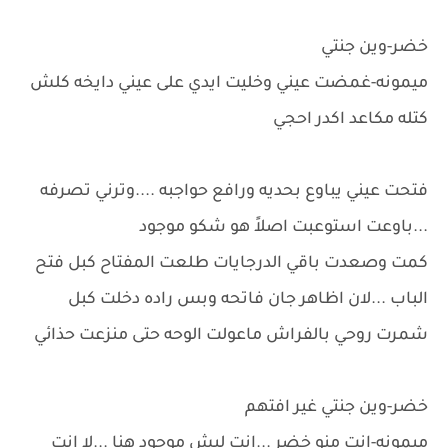
خضر-وين جنتي
ميمونه-غمضت عيني وخليت ايدي على عيني دايخه كلش
كتله مكاعد اكدر احجي
فتحت عيني يباوع بحديه ورافع حواجبه ....وترني تصرفه
...باوعت استوعبت اصلاً هو شكو موجود
كمت وصعدت باقي الدرجايات طلعت المفتاح كبل فتح
الباب ...لان اظاهر جان فاتحه وبس راده دخلت كبل
شمرت روحي بالفراش ماعولت الوحه حتى منزعت حذائي
خضر-وين جنتي غير افتهم
ميمونه-انت منو خضر ...انت ليش موجود هنا ...لا انت