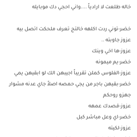
خاله طلعت لا ارادياً ....واني احجي دك موبايله
خضر-توني ردت اكلهه خالتج تعرف ملحكت اتصل بيه
عزوز جاوبته ..
عزوز-ها اخي وينك
خضر-يم ميمونه
عزوز-الفلوس كملن تقريباً اجيبهن الك لو ابقيهن يمي
خضر-بقيهن باجر من يجي حمصه اصلاً جاي عدنه مشوار
جهزو روحكم
عزوز-قصدك عمهه
خضر-اي وعل مباشر كبل
عزوز-لكيته