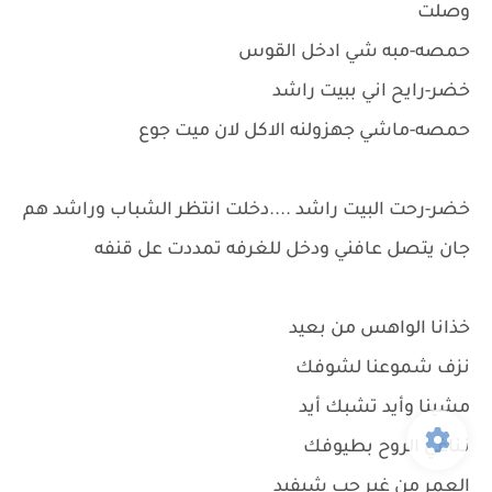
وصلت
حمصه-مبه شي ادخل القوس
خضر-رايح اني ببيت راشد
حمصه-ماشي جهزولنه الاكل لان ميت جوع
خضر-رحت البيت راشد ....دخلت انتظر الشباب وراشد هم
جان يتصل عافني ودخل للغرفه تمددت عل قنفه
خذانا الواهس من بعيد
نزف شموعنا لشوفك
مشينا وأيد تشبك أيد
نـناغي الروح بطيوفك
العمر من غير حب شيفيد