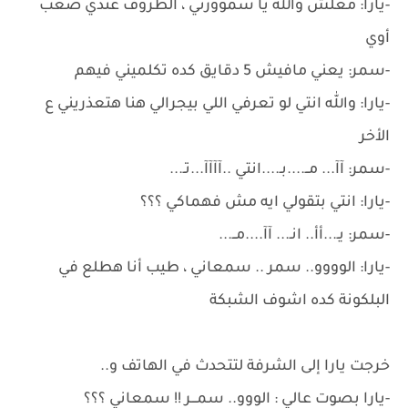
-يارا: معلش والله يا سموورتي ، الظروف عندي صعب
أوي
-سمر: يعني مافيش 5 دقايق كده تكلميني فيهم
-يارا: والله انتي لو تعرفي اللي بيجرالي هنا هتعذريني ع
الأخر
-سمر: آآ... مــ....بـ....انتي ..آآآآ...تـ...
-يارا: انتي بتقولي ايه مش فهماكي ؟؟؟
-سمر: يـ...أأ.. انـ... آآ....مــ...
-يارا: الوووو.. سمر .. سمعاني ، طيب أنا هطلع في
البلكونة كده اشوف الشبكة
خرجت يارا إلى الشرفة لتتحدث في الهاتف و..
-يارا بصوت عالي : الووو.. سمـــر !! سمعاني ؟؟؟