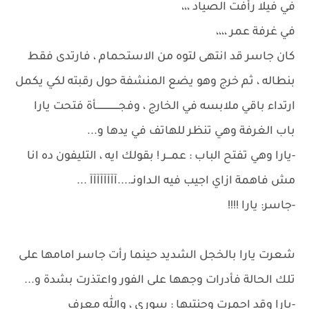
في فيلا رأفت الصياد ،،،
في غرفة عمر ،،،،
كان جاسر قد انتهى لتوه من الاستحمام ، فارتدى فقط
بنطاله ، ثم خرج وهو يضع المنشفة حول رقبته لكي يكمل
ارتداء باقي ملابسه في الخارج ، وفجــــــــــــــــأة فتحت يارا
باب الغرفة وهي تنظر للهاتف في يدها و...
-يارا وهي تفتح الباب : عمـــر ! بقولك ايه ، التليفون ده انا
مش فاهمة ازاي اجيب فيه الـداونـ....آآآآآآآآ ...
-جاسر: يارا !!!!
شعرت يارا بالخجل الشديد حينما رأت جاسر امامها على
تلك الحالة فأدرات وجهها على الفور واعتذرت بشدة و...
-يارا وقد احمرت وجنتيها : سوري ، والله معرف