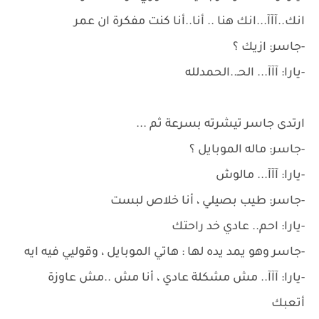
انك..آآآ...انك هنا .. أنا..أنا كنت مفكرة ان عمر
-جاسر: ازيك ؟
-يارا: آآآ... الحـ..الحمدلله
ارتدى جاسر تيشرته بسرعة ثم ...
-جاسر: ماله الموبايل ؟
-يارا: آآآ... مالوش
-جاسر: طيب بصيلي ، أنا خلاص لبست
-يارا: احم.. عادي خد راحتك
-جاسر وهو يمد يده لها : هاتي الموبايل ، وقوليي فيه ايه
-يارا: آآآ.. مش مشكلة عادي ، أنا مش ..مش عاوزة
أتعبك