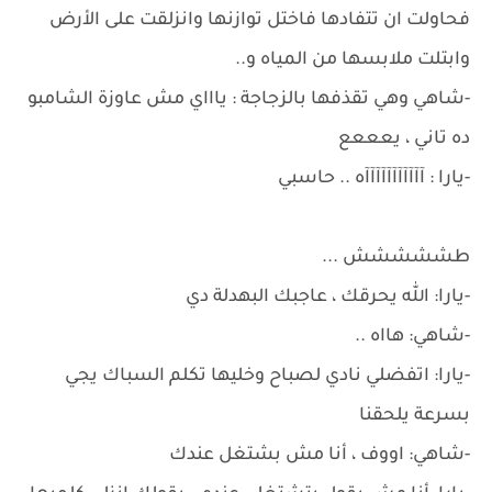
فحاولت ان تتفادها فاختل توازنها وانزلقت على الأرض
وابتلت ملابسها من المياه و..
-شاهي وهي تقذفها بالزجاجة : ياااي مش عاوزة الشامبو
ده تاني ، يعععع
-يارا : آآآآآآآآآآآه .. حاسبي
طششششش ...
-يارا: الله يحرقك ، عاجبك البهدلة دي
-شاهي: هااه ..
-يارا: اتفضلي نادي لصباح وخليها تكلم السباك يجي
بسرعة يلحقنا
-شاهي: اووف ، أنا مش بشتغل عندك