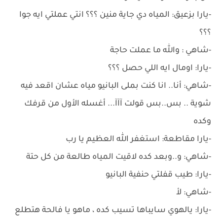
-يارا بزعيق: المياه دي جاية منين ؟؟؟ انتي عملتي ايه جوا
؟؟؟
-شاهي : والله ما عملت حاجة
-يارا: اومال ايه اللي حصل ؟؟؟
-شاهي: أنا.. انا كنت بملى البانيو مياه عشان اقعد فيه
شوية .. بس..بس قولت آآآ... أغسله الأول من قرفك
وكده
-يارا مقاطعة: استغفر الله العظيم يا رب
-شاهي: و..وبعد كده لاقيت المياه طالعة من كل حتة
-يارا: طيب قفلتي حنفية البانيو
-شاهي: لأ
-يارا: يالهوي سايباها تسيب كده ، ماهو يا فالحة هتطلع