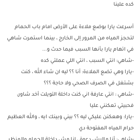
كده علينا
أسرعت يارا بوضع ملاءة على الأرض امام باب الحمام
لتحجز المياه من المرور إلى الخارج ، بينما استمرت شاهي
في اتهام يارا بأنها السبب فيما حدث و...
-شاهي: انتي السبب ، انتي اللي عملتي كده
-يارا وهي تضع الملاءة: أنا ؟؟ ليه ان شاء الله ، كنت
بشتغل في الصرف الصحي ولا حاجة ؟؟؟
-شاهي : انتي عارفة اني كنت داخلة التويلت أخد شاور،
فحبيتي تعكنني عليا
-يارا: وهعكنن عليكي ليه ؟؟ بيني وبينك ايه ، والله العظيم
حرام المياه المفتوحة دي
-شاهي: أنا ماليش دعوة ، انا مش داخلة الحمام والمنظر