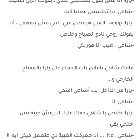
-يارا: أنا مش بقول بتشتغلي عندي ، بقولك انزلي كلميها
-شاهي: ماتتكلميش معايا كده
-يارا: يوووه ، الغبي هيفضل غبي ، انتي مش بتفهمي ، أنا
بقولك روحي نادي لصباح وخلاص
-شاهي : طيب أنا هوريكي
قامت شاهي باغلاق باب الحمام على يارا بالمفتاح
الخارجي و...
-يارا من الداخل: بت آشاهي افتحي
-شاهي: لأ
-يارا: خلاص يا شاهي حقك عليا ، انتيمش غبية بس
افتحي بقى
-شاهي : No ... أنا هعرفك الغبية دي هتعمل فيكي ايه !!!