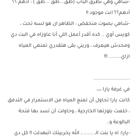
-شاهي وهي تطرق الباب (طق...طق ...طق ) : ادهم ؟؟
أدهم؟؟ انت موجود !!
-شاهي بصوت منخفض : الظاهر ان هو لسه تحت ،
كويس أوي .. كده أقدر أعمل اللي أنا عاوزاه في البت دي
ومحدش هيعرف ، وريني بقى هتقدري تمنعي المياه
ازاي........ !!!
........................
في غرفة يارا ،،،،
كانت يارا تحاول أن تمنع المياه من الاستمرار في التدفق
، خلعت بلوزتها الخارجية ، وحاولت أن تسد بها فتحة
البالوعة و..
-يارا: اه يا بنت الـ ....... ، الله يخربيتك اتبهدلت !! كل دي