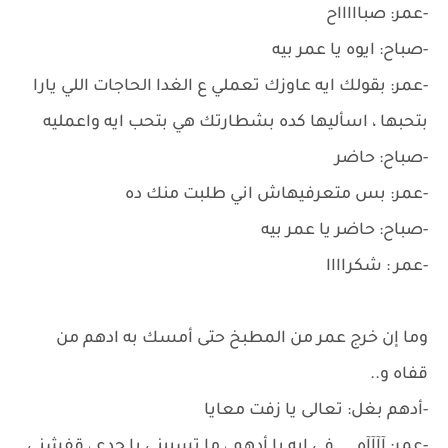
-عمر: صباااااح
-صباح: ايوه يا عمر بيه
-عمر: بقولك ايه عاوزك تعملي ع الغدا الحاجات اللي يارا
بتحبها ، اسأليها كده بشطارتك هي بتحب ايه واعمليه
-صباح: حاضر
-عمر: بس متعرفيهاش اني طلبت منك ده
-صباح: حاضر يا عمر بيه
-عمر : شكراااا
وما إن خرج عمر من المطبخ حتى أمسك به ادهم من
قفاه و..
-أدهم بغل: تعالى يا زفت معايا
-عمر: آآآآه ... في ايه يا أدهم ، ما تسيبني يا جدع ، قفشني