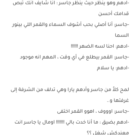
-ادهم وهو ينظر حيث ينظر جاسر : انا شايف انك تبص
قدامك أحسن
-جاسر: أنا أصلي بحب أشوف السماء والقمر اللي بينور
السما
-ادهم: احنا لسه الضهر !!!!!!
-جاسر: القمر بيطلع في أي وقت ، المهم انه موجود
-ادهم: يا سلام
لمح كلاً من جاسر وأدهم يارا وهي تدلف من الشرفة إلى
غرفتها و..
-جاسر: اوووف ، اهوو القمر اختفى
-ادهم بضيق : ما أنا خدت بالي !!!!!!! اومال يا جاسر انت
معندكش شغل ؟؟