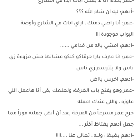
-عمر بحدة: أنا لا يمكن ابات ابداً في الشارع
-أدهم: ليه ان شاء الله ؟؟؟
-عمر: أنا راضي ذمتك ، ازاي ابات في الشارع وأوضة
البواب موجودة !!!
-ادهم: امشي ياله من قدامي ......
-عمر: انا عارف يارا حرقاكو كلكو عشانها مش مزوءة زي
ناس ولا بتترسم زي ناس
-ادهم: اخرس يااض
-عمر وهو يفتح باب الغرفة: ولعلمك بقى أنا هاعمل اللي
عاوزه ، واللي عندك اعمله
خرج عمر مسرعاً من الغرفة بعد أن أنهى جملته فوراً مما
جعل أدهم يغتاظ أكثر ...
-ادهم بغيظ : ولـــه ، تعالى هنا ....!!!!