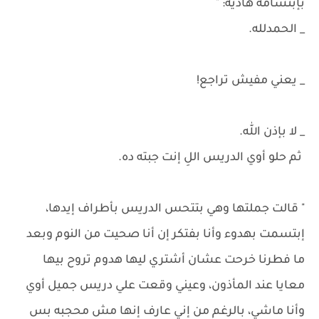
بإبتسامه هادية: "
_ الحمدلله.
_ يعني مفيش تراجع!
_ لا بإذن الله.
ثم حلو أوي الدريس اللِ إنت جبته ده.
" قالت جملتها وهي بتتحس الدريس بأطراف إيدها،
إبتسمت بهدوء وأنا بفتكر إن أنا صحيت من النوم وبعد
ما فطرنا خرحت عشان أشتري ليها هدوم تروح بيها
معايا عند المأذون، وعيني وقعت علي دريس جميل أوي
وأنا ماشي، بالرغم من إني عارف إنها مش محجبه بس