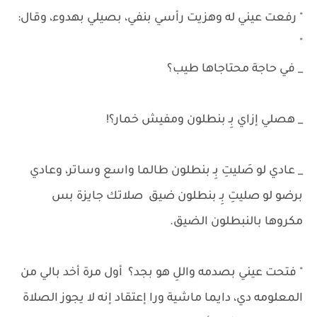
" رفعت عيني له وهزيت رأسي بنفي، بصيلي بهدوء، وقال:
"
_ في حاجة محتاجاها طيب؟
_ هصلي إزاي بِـ بنطلون ومفيش خمار؟!
_ عادي لو صَليتِ بِـ بنطلون طالما واسع وساتر، وعادي
برضو لو صليتِ بِـ بنطلون ضيق صلاتك جايزة بس
مكروها بالنبطلون الضيق.
" فتحت عيني بصدمه واللِ هو بجد؟ أول مرة أخد بالي من
المعلومه دي، دايما ماشية ورا إعتقاد إنه لا يجوز الصلاة