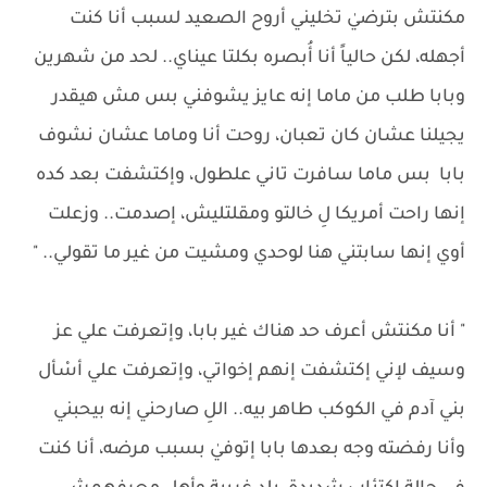
مكنتش بترضيٰ تخليني أروح الصعيد لسبب أنا كنت
أجهله، لكن حالياً أنا أُبصره بكلتا عيناي.. لحد من شهرين
وبابا طلب من ماما إنه عايز يشوفني بس مش هيقدر
يجيلنا عشان كان تعبان، روحت أنا وماما عشان نشوف
بابا بس ماما سافرت تاني علطول، وإكتشفت بعد كده
إنها راحت أمريكا لِ خالتو ومقلتليش، إصدمت.. وزعلت
أوي إنها سابتني هنا لوحدي ومشيت من غير ما تقولي.. "
" أنا مكنتش أعرف حد هناك غير بابا، وإتعرفت علي عز
وسيف لإني إكتشفت إنهم إخواتي، وإتعرفت علي أسْأل
بني آدم في الكوكب طاهر بيه.. اللِ صارحني إنه بيحبني
وأنا رفضته وجه بعدها بابا إتوفيٰ بسبب مرضه، أنا كنت