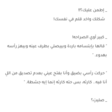
_ إطمن عليك؟!!
شكلك واخد قلم في نفسك!
_ كبير أوي الصراحه!
" قالها بإبتسامه باردة وبييصلي بطرف عينه وبيهز رأسه
بهدوء. "
" حركت رأسي بضيق وأنا بفتح عيني بعدم تصديق من اللِ
أنا فيه.. كارثه، بس حته كارثه إنما إيه جشطة. "
_ صليتِ؟