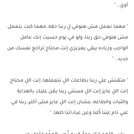
أوي.. "
" مهما نعمل مش هنوفي لِ ربنا حقه، مهما كنت بتعمل
مش هتوفي حق ربنا، ولو في يوم حسيت إنك عامل
الواجب وزياده يبقي يعزيزي إنت محتاج تراجع نفسك من
جديد.. "
" متمّنش علي ربنا بطاعات اللِ بتعملها، إنت اللِ محتاج
إنت اللِ عايز إنت اللِ مستني ربنا يمّن عليك بالهداية
والثبات والطاعه، عشان إنت اللِ عايز مش أكتر، ربنا في
غني تام عننا كُلنا وعن عباداتنا كلها. "