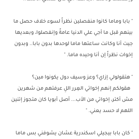
" بابا وماما كانوا منفصلين نظراً لسوء خلاف حصل ما
بينهم قبل ما أجي علي الدنيا عامةً وإنفصلوا، وبعديها
جيت أنا وكانت ساعتها ماما لوحدها بدون بابا.. وبدون
إخوات نظراً إن أنا وحيده ماما. "
" هتقولولي إزاي؟ وعز وسيف دول يكونوا مين؟
هقولكم إنهم إخواتي العِرر اللِ عرفتهم من شهرين
مش أكتر، إخواتي من الأب... أصل أبويا كان متجوز إتنين
اللهم لا حسد يعني. "
" كان بابا بيجيلي اسكندرية عشان يشوفني بس ماما