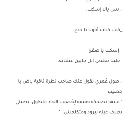
_ بس يالا إسكت.
_كتب كِتاب أخويا يا جدع.
_ إسكت يا صقر!
خلينا نخلص اللِ جايين عشانه.
_ طول عُمري بقول عنك صاحب نظرة ثاقبة ياض يا
حصيب.
" قلتها بضحكه خفيفة لِحُصيب الجاد علطول، بصيلي
بطرف عينه ببرود ومتكلمش.. "