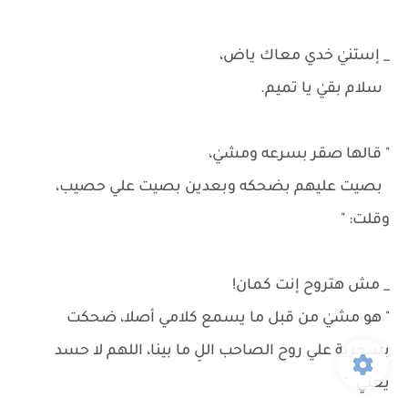
_ إستنيٰ خدي معاك ياض،
سلام بقيٰ يا تميم.
" قالها صقر بسرعه ومشيٰ،
بصيت عليهم بضحكه وبعدين بصيت علي حصيب،
وقلت: "
_ مش هتروح إنت كمان!
" هو مشيٰ من قبل ما يسمع كلامي أصلا، ضحكت
بسخرية علي روح الصاحب اللِ ما بينا، اللهم لا حسد
يعني. "