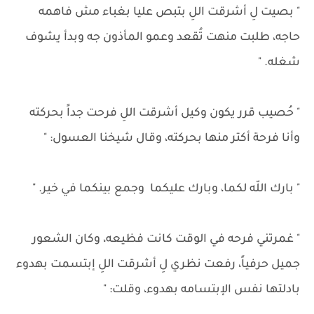
" بصيت لِ أشرقت اللِ بتبص عليا بغباء مش فاهمه
حاجه، طلبت منهت تُقعد وعمو المأذون جه وبدأ يشوف
شغله. "
" حُصيب قرر يكون وكيل أشرقت اللِ فرحت جداً بحركته
وأنا فرحة أكتر منها بحركته، وقال شيخنا العسول: "
" بارك اللّه لكما، وبارك عليكما وجمع بينكما في خير. "
" غمرتني فرحه في الوقت كانت فظيعه، وكان الشعور
جميل حرفياً، رفعت نظري لِ أشرقت اللِ إبتسمت بهدوء
بادلتها نفس الإبتسامه بهدوء، وقلت: "