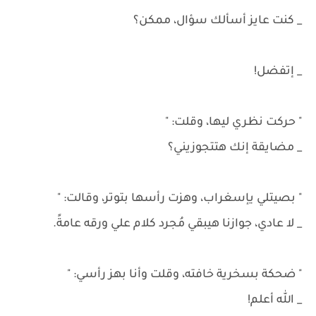
_ كنت عايز أسألك سؤال، ممكن؟
_ إتفضل!
" حركت نظري ليها، وقلت: "
_ مضايقة إنك هتتجوزيني؟
" بصيتلي يإسغراب، وهزت رأسها بتوتر، وقالت: "
_ لا عادي، جوازنا هيبقي مُجرد كلام علي ورقه عامةً.
" ضحكة بسخرية خافته، وقلت وأنا بهز رأسي: "
_ الله أعلم!