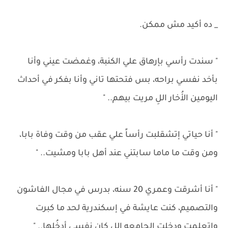
_ ده أكيد مش ممكن.
" سندت رأسي بإرهاق علي الكنبة، وغمضت عيني وأنا
بأخد نفسي براحه، بس فتحتها تاني وأنا بفكر في أحداث
اليومين الأُخار اللِ مريت بيهم.. "
" أنا حياتي إتشقلبت رأساً علي عقب من وقت وفاة بابا،
ومن وقت ما ماما سابتني عند أهل بابا ومشيت.. "
" أنا أشرقت وعمري 20 سنه، بدرس في مجال الفاشون
والتصميم، كنت عايشة في إسكندرية لحد ما كبرت
وإتعلمت ودخلت الجامعه اللِ كان نفسي أدخُلها.. "