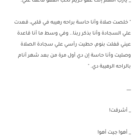
_ يارب اللهم إنك عفوٌ كريم تُحب العفُو فأعف عني.
" خلصت صلاة وأنا حاسة براحه رهيبه في قلبي، قعدت
علي السجادة وأنا بذكر ربنا.. وفي وسط ما أنا قاعدة
عيني قفلت بنوم، حطيت رأسي علي سجادة الصلاة
وصليت وأنا حاسة إن دي أول مرة من بعد شهر أنام
بالراحه الرهيبة دي. "
__
_ أشرقت!
_ أهو! جيت أهو!