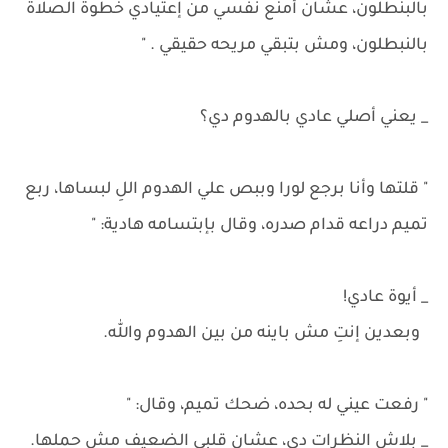
بالبنطلون، عشان أمنع نفسي من إعتيادي خطوة الصلاة
بالنبطلون، ومش بتبقي مريحه حقيقي . "
_ يعني أصلي عادي بالهدوم دي؟
" قلتها وأنا برجع لورا وببص علي الهدوم اللِ لبساها، ربع
تميم دراعه قدام صدره، وقال بإبتسامه هادية: "
_ أيوة عادي!
وبعدين إنتِ مش باينه من بين الهدوم والله.
" رفعت عيني له بحده، ضحك تميم، وقال: "
_ بلاش النظرات دي، عشان قلبي الضعيف مش حملها.