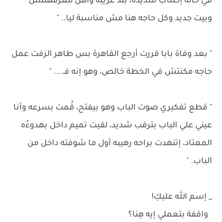
في حالة إكتئاب شديدة، بلد غريبة وأهل معرفهمش
وبيت جديد وكل حاجه هنا مش مناسبة ليا.. "
" بعد وفاة بابا قررت أرجع القاهرة بس طاهر الزفت عمل
حاجه مكنتش في الخطة خالص، وهو إنه فـ.... "
" قطع تفكيري صوت الباب وهو بيفتح، قُمت بسرعه وأنا
عيني علي الباب بترقب شديد، لقيت تميم داخل بهدوءُه
المعتاد، إتنهدت براحه رهيبه أول ما شوفته داخل من
الباب. "
_ إسم الله عليكِ!
واقفة بتعملي إيه هِنا؟