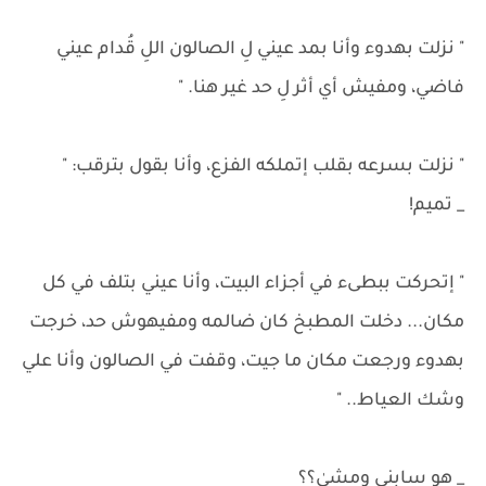
" نزلت بهدوء وأنا بمد عيني لِ الصالون اللِ قُدام عيني
فاضي، ومفيش أي أثر لِ حد غير هنا. "
" نزلت بسرعه بقلب إتملكه الفزع، وأنا بقول بترقب: "
_ تميم!
" إتحركت ببطىء في أجزاء البيت، وأنا عيني بتلف في كل
مكان... دخلت المطبخ كان ضالمه ومفيهوش حد، خرجت
بهدوء ورجعت مكان ما جيت، وقفت في الصالون وأنا علي
وشك العياط.. "
_ هو سابني ومشيٰ؟؟