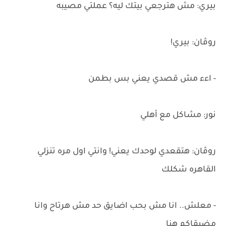
بيري: مش هترجعي بيتك ليه؟ عملتي مصيبه
روڤان: بيري!
- اءء مش قصدي يعني بس بطمن
نور: مشاكل مع أهلي
روڤان: هتقعدي لوحدك يعني! وانتي اول مره تنزلي
القاهره شكلك
- معلش.. انا مش بحب اضايق حد مش هرتاح وانا
مضيقاكم هنا