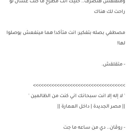
ومتقلقش هتصرف.. خليك انت مطرح ما كنت عشان لو
راحت لك هناك
مصطفي بصله بتفكير: انت متأكد! هما مينفعش يوصلوا
لها!
- متقلقش.
>>>>>>>>>>>>>>>>>>>>>>>>>>>>>>>>>>>
' لا إله إلا انت سبحانك اني كنت من الظالمين '
|| مصر الجديدة | داخل العمارة ||
- روڤان.. دي من ساعه ما جت