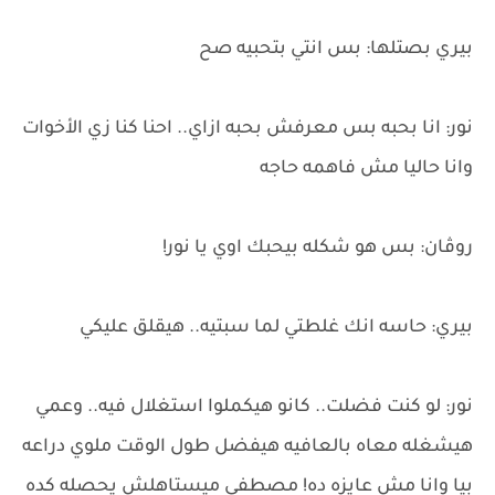
بيري بصتلها: بس انتي بتحبيه صح
نور: انا بحبه بس معرفش بحبه ازاي.. احنا كنا زي الأخوات
وانا حاليا مش فاهمه حاجه
روڤان: بس هو شكله بيحبك اوي يا نور!
بيري: حاسه انك غلطتي لما سبتيه.. هيقلق عليكي
نور: لو كنت فضلت.. كانو هيكملوا استغلال فيه.. وعمي
هيشغله معاه بالعافيه هيفضل طول الوقت ملوي دراعه
بيا وانا مش عايزه ده! مصطفي ميستاهلش يحصله كده