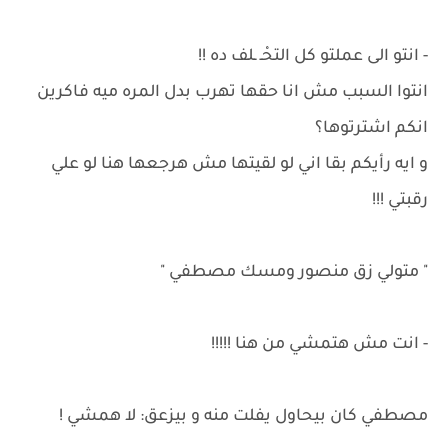
- انتو الى عملتو كل التحْـ ـلف ده !!
انتوا السبب مش انا حقها تهرب بدل المره ميه فاكرين
انكم اشترتوها؟
و ايه رأيكم بقا اني لو لقيتها مش هرجعها هنا لو علي
رقبتي !!!
" متولي زق منصور ومسك مصطفي "
- انت مش هتمشي من هنا !!!!!
مصطفي كان بيحاول يفلت منه و بيزعق: لا همشي !