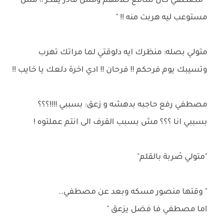
" مصطفي كان سامع كلامهم ومش قادر يفكر !! مش
مستوعب ليه هربت منه !! "
متولي بصله: منظرك ايه دلوقتي لما مراتك تهرب
وتسيبك يوم فرحكم !! فرحان !! ادي اخرة دلعك يا خايب !!
مصطفي رفع حاجبه بدهشه و زعق: بسببي !!!!؟؟؟
بسببي انا ؟؟؟ مش بسبب القرف الى انتم عملتوه !
"متولي صْربة بالقلم"
" وقتها منصور مسكه وبعد عن مصطفي..
اما مصطفي فا فضل يزعق "