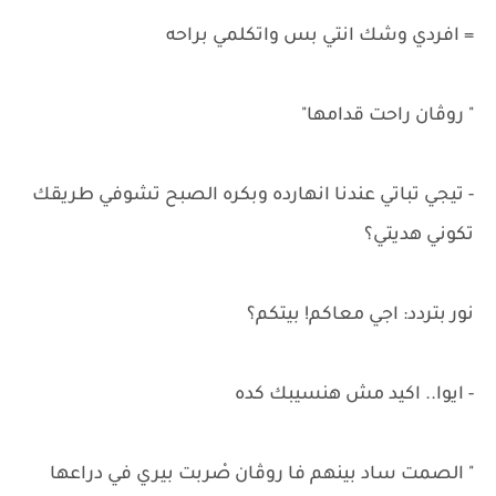
= افردي وشك انتي بس واتكلمي براحه
" روڤان راحت قدامها"
- تيجي تباتي عندنا انهارده وبكره الصبح تشوفي طريقك
تكوني هديتي؟
نور بتردد: اجي معاكم! بيتكم؟
- ايوا.. اكيد مش هنسيبك كده
" الصمت ساد بينهم فا روڤان صْربت بيري في دراعها