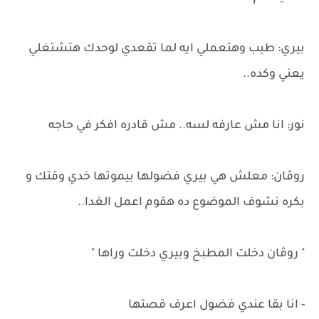
بيري: طيب وهتعملي ايه لما تقعدي لوحدك هتشتغلي
يعني وكده..
نور: انا مش عارفه لسه.. مش قادره افكر في حاجه
روڤان: معلش هي بيري فضولها بيموتها خدي وقتك و
بكره نشوف الموضوع ده هقوم اعمل الغدا..
" روڤان دخلت المطبخ وبيري دخلت وراها "
- انا بقا عندي فضول اعرف قصتها