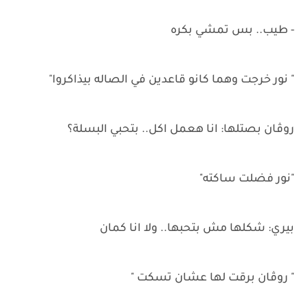
- طيب.. بس تمشي بكره
" نور خرجت وهما كانو قاعدين في الصاله بيذاكروا"
روڤان بصتلها: انا هعمل اكل.. بتحبي البسلة؟
"نور فضلت ساكته"
بيري: شكلها مش بتحبها.. ولا انا كمان
" روڤان برقت لها عشان تسكت "