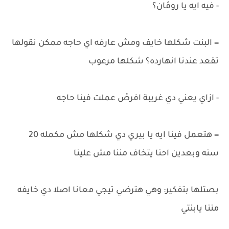
- فيه ايه يا روڤان؟
= البنت شكلها خايف ومش عارفه اي حاجه ممكن نقولها
تقعد عندنا انهارده؟ شكلها مرعوب
- ازاي يعني دي غريبة افرصْ عملت فينا حاجه
= هتعمل فينا ايه يا بيري دي شكلها مش مكمله 20
سنه وبعدين احنا يتخاف مننا مش علينا
بصتلها بتفكير: وهي هترضي تيجي معانا اصلا دي خايفه
مننا يابنتي