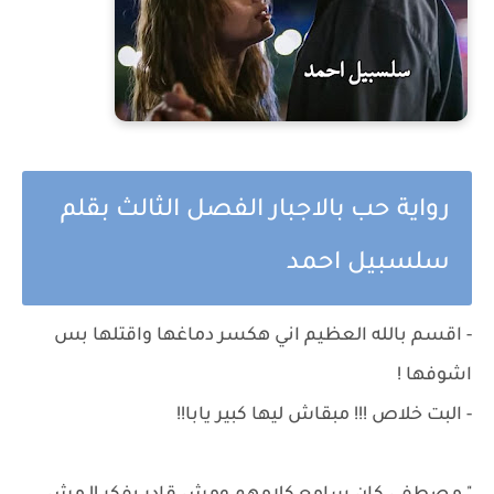
رواية حب بالاجبار الفصل الثالث بقلم
سلسبيل احمد
- اقسم بالله العظيم اني هكسر دماغها واقتلها بس
اشوفها !
- البت خلاص !!! مبقاش ليها كبير يابا!!