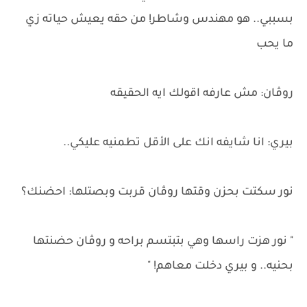
بسببي.. هو مهندس وشاطر! من حقه يعيش حياته زي
ما يحب
روڤان: مش عارفه اقولك ايه الحقيقه
بيري: انا شايفه انك على الأقل تطمنيه عليكي..
نور سكتت بحزن وقتها روڤان قربت وبصتلها: احضنك؟
" نور هزت راسها وهي بتبتسم براحه و روڤان حضنتها
بحنيه.. و بيري دخلت معاهم! "