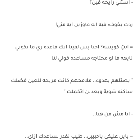
- استني رايحه فين؟
ردت بخوف: فيه ايه عاوزين ايه مني!
= انتِ كويسه؟ احنا بس لقينا انك قاعده زي ما تكوني
تايهه فا لو محتاجه مساعده قولي لنا
" بصتلهم بهدوء.. ملامحهم كانت مريحه للعين فضلت
ساكته شوية وبعدين اتكملت "
- انا مش من هنا..
= باين عليكي ياحبيبي.. طيب نقدر نساعدك ازاي..