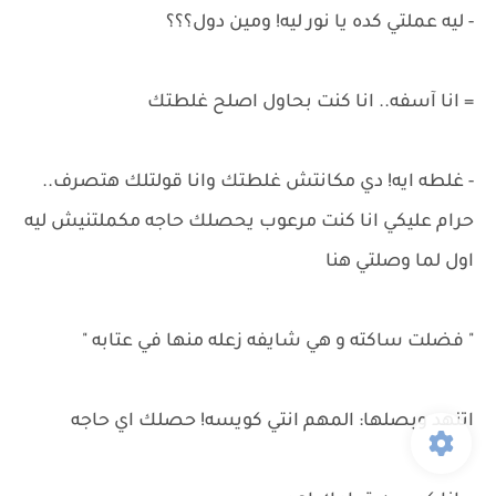
- ليه عملتي كده يا نور ليه! ومين دول؟؟؟
= انا آسفه.. انا كنت بحاول اصلح غلطتك
- غلطه ايه! دي مكانتش غلطتك وانا قولتلك هتصرف..
حرام عليكي انا كنت مرعوب يحصلك حاجه مكملتنيش ليه
اول لما وصلتي هنا
" فضلت ساكته و هي شايفه زعله منها في عتابه "
اتنهد وبصلها: المهم انتي كويسه! حصلك اي حاجه