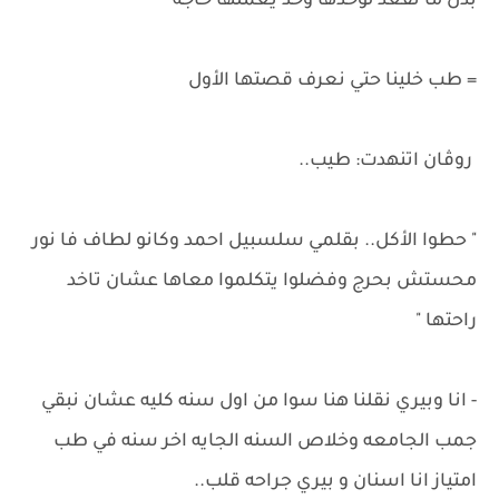
بدل ما تقعد لوحدها وحد يعملها حاجه
= طب خلينا حتي نعرف قصتها الأول
روڤان اتنهدت: طيب..
" حطوا الأكل.. بقلمي سلسبيل احمد وكانو لطاف فا نور
محستش بحرج وفضلوا يتكلموا معاها عشان تاخد
راحتها "
- انا وبيري نقلنا هنا سوا من اول سنه كليه عشان نبقي
جمب الجامعه وخلاص السنه الجايه اخر سنه في طب
امتياز انا اسنان و بيري جراحه قلب..